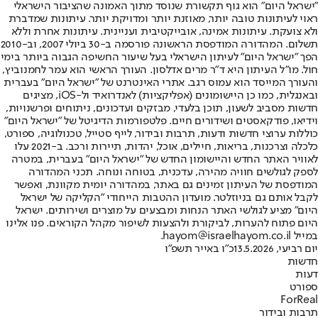
"ישראל היום" הוא גוף תקשורת שנוסד מתוך האמונה שהציבור הישראלי
ראוי לעיתונות טובה יותר, מאוזנת יותר ומדויקת יותר. עיתונות שמדברת
ולא צועקת. עיתונות אמינה, אובייקטיבית ועניינית. עיתונות אחרת וללא
תשלום. המהדורה המודפסת הראשונה פורסמה ב-30 ביולי 2007, וב-2010
הפך "ישראל היום" לעיתון הישראלי בעל שיעור החשיפה הגבוה ביותר בימי
חול. מו"ל העיתון היא ד"ר מרים אדלסון. העורך הראשי הוא עמר לחמנוביץ,
והעורך המייסד הוא עמוס רגב. אתרי האינטרנט של "ישראל היום" בעברית
ובאנגלית, כמו כן היישומונים (אפליקציות) לאנדרואיד ול-iOS, מציגים
חדשות מסביב לשעון, תוכן בלעדי, מבזקים ועדכונים, ניתוחים ופרשנויות,
וידיאו, פודקאסטים ושידורים חיים. פלטפורמות הדיגיטל של "ישראל היום"
כוללות ערוצי חדשות ודעות, תרבות ובידור, לייף סטייל, טכנולוגיה, ספורט,
כלכלה וצרכנות, בריאות, חיילים, אוכל, יהדות, תיירות ורכב. ב-2021 עלו
לאוויר האתר החדש והיישומון החדש של "ישראל היום" בעברית, במטרה
לספק לגולשים חוויה מהירה, עדכנית, בטוחה ונוחה. תכני המהדורה
המודפסת של העיתון זמינים גם באתר, במהדורה יומית מקוונת, ואפשר
לקבל אותם גם בניוזלטר. מועדון ההטבות הייחודי "הקליקה של ישראל
היום" מציע לגולשי האתר הנחות ומבצעים על מוצרים ושירותים. ישראל
היום פתוח להערות, לביקורת ולהצעות לשיפור מקהל הקוראים. פנו אלינו
במייל hayom@israelhayom.co.il.
יום רביעי, 13.5.2026
כ"ו באייר תשפ"ו
חדשות
דעות
ספורט
ForReal
תרבות ובידור