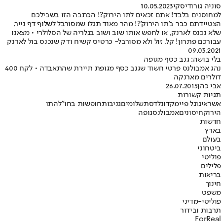
סוניה גורודיסקי
10.05.2023
למחוסנים בלבד! אתם זכאים לתו הירוק?! הכתבה הזו בשבילכם
הצטיידתם כבר ב'תו הירוק'?! מהר מאוד תגלו שמסורבל לשלוף דף נייר,
שלא נכנס לארנק, או לחפש אותו שוב ושוב בגלריה של הסלולרי • מצאנו
עבורכם פתרון! קל, זול ולא מסורבל- כרטיס קשיח ודק שנכנס בול לארנק
09.03.2021
בלי בושה: גנב כסף מגופה
נהג אמבולנס פרטי חשוד שגנב כסף מגופת תיירת שהתאבדה • לקח 400
דולרים מארנקה
אבי כהן
26.07.2015
תגיות קשורות
אשראי
גוגל פיי
מקדונלדס
תשלומים
גניבות
חופשות בחו"ל
התו
הירוק
חיסונים
אמבולנס
גופה
חדשות
בארץ
בעולם
ביטחוני
פוליטי
פלילים
בריאות
חינוך
משפט
פוליטי-מדיני
תרבות ובידור
ForReal