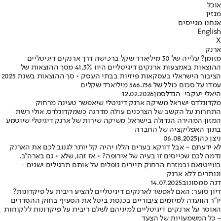
אוכל
מגזין
אנחנו מגייסים
English
X
ארנק
מזומן? עלייה של 30 מיליארד שקל ברכישה דרך ארנקים דיגיטליים
ההוצאות באמצעות ארנקים דיגיטליים היוו 41.3% מסך ההוצאות של
הציבור הישראלי בעסקאות פיזיות בבתי העסק • סך ההוצאות בשנת 2025
עמדו על סכום כולל של 566.736 מיליארד שקלים
היאלי יעקבי-הנדלסמן
12.02.2026
מקדונלדס ישראל משיקה ארנק דיגיטלי שיאפשר טעינה מרחוק
התחרות על הקשב של הצרכנים עולה מדרגה כשמקדונלדס, אולי רשת
המזון המהירה הגדולה בישראל, משיקה שירות של ארנק דיגיטלי שיוטמע
בתוך האפליקציה של החברה
ניצן כהן
06.08.2025
לא ידעתם - אבל דווקא בערים הללו יהיה קל יותר לגנוב לכם את הארנק
נדמה לכם שכייסים זו בעיה של אירופה? • אז זהו, שלא • גם בארה"ב,
בווייטנאם ובמזרח הרחוק תיירים נופלים על אותם תרגילים ישנים -
ונותרים ללא ארנק
דנה סמסונוב
14.07.2025
דיון סוער: האם לאפשר לארנקים דיגיטליים להציע ריבית על פיקדונות?
יו"ר הוועדה למיזמים ציבוריים בכנסת ביטל את הסעיף בחוק ההסדרים
האוסר על ארנקים דיגיטליים למיניהם לשלם ריבית על פיקדונות ללקוחות
- כל המשמעויות של הצעד