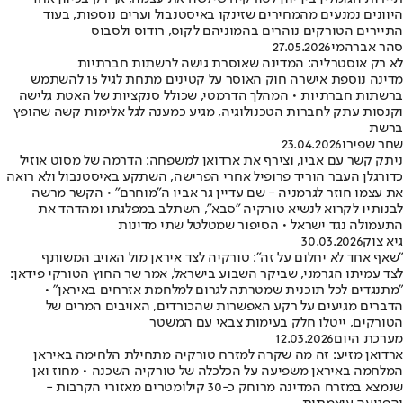
היוונים נמנעים מהמחירים שזינקו באיסטנבול וערים נוספות, בעוד
התיירים הטורקים נוהרים בהמוניהם לקוס, רודוס ולסבוס
סהר אברהמי
27.05.2026
לא רק אוסטרליה: המדינה שאוסרת גישה לרשתות חברתיות
מדינה נוספת אישרה חוק האוסר על קטינים מתחת לגיל 15 להשתמש
ברשתות חברתיות • המהלך הדרמטי, שכולל סנקציות של האטת גלישה
וקנסות עתק לחברות הטכנולוגיה, מגיע כמענה לגל אלימות קשה שהופץ
ברשת
שחר שפירו
23.04.2026
ניתק קשר עם אביו, וצירף את ארדואן למשפחה: הדרמה של מסוט אוזיל
כדורגלן העבר הוריד פרופיל אחרי הפרישה, השתקע באיסטנבול ולא רואה
את עצמו חוזר לגרמניה - שם עדיין גר אביו ה"מוחרם" • הקשר מרשה
לבנותיו לקרוא לנשיא טורקיה "סבא", השתלב במפלגתו ומהדהד את
התעמולה נגד ישראל • הסיפור שמטלטל שתי מדינות
גיא צוק
30.03.2026
"שאף אחד לא יחלום על זה": טורקיה לצד איראן מול האויב המשותף
לצד עמיתו הגרמני, שביקר השבוע בישראל, אמר שר החוץ הטורקי פידאן:
"מתנגדים לכל תוכנית שמטרתה לגרום למלחמת אזרחים באיראן" •
הדברים מגיעים על רקע האפשרות שהכורדים, האויבים המרים של
הטורקים, ייטלו חלק בעימות צבאי עם המשטר
מערכת היום
12.03.2026
ארדואן מזיע: זה מה שקרה למזרח טורקיה מתחילת הלחימה באיראן
המלחמה באיראן משפיעה על הכלכלה של טורקיה השכנה • מחוז ואן
שנמצא במזרח המדינה מרוחק כ-30 קילומטרים מאזורי הקרבות -