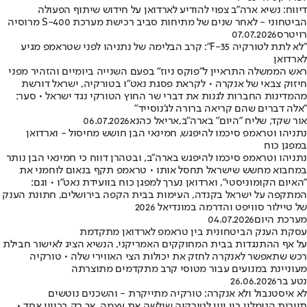
דיווח: נשיא ארה"ב צפוי להודיע לארדואן על חידוש שיתוף הפעולה
הביטחוני - לאחר שנים של מתיחות סביב רכישת מערכת S-400 מרוסיה
רויטרס
07.07.2026
"לא לתת לטורקיה F-35": קרב הבלימה של נתניהו לפני שטראמפ מגיע
לארדואן
ראש הממשלה התראיין ל"פוקס ניוז" בפעם השנייה ביומיים והזהיר מפני
חיזוק צבאי של אנקרה • לקראת פסגת נאט"ו בטורקיה, ישראל דורשת
מהמדינות החברות לגנות את דברי שר החוץ הטורקי נגד ישראל • סער:
"אלה דברים שהם קריאה ברורה לג'נוסייד"
אור שקד, שליח "היום" בארה"ב
,
אריאל כהנא
06.07.2026
נתניהו וטראמפ סיכמו להיפגש, חמינאי הבן חושש מחיסול - וארדואן
במפגן כוח
נתניהו וטראמפ סיכמו להיפגש בארה"ב, ובטהרן דווח כי חמינאי הבן נותר
במחבוא מחשש שישראל תחסל אותו • טראמפ תקף בנאום לוחמני את
"האיום הקומוניסטי", וארדואן נערך למפגן כוח בוועידת נאט"ו • וגם:
המתקפה על ישראל בקנדה, העימות בבית הקפה בירושלים, חתונת הענק
של טיילור סוויפט והדרמה במונדיאל 2026
מערכת היום
04.07.2026
עסקת הענק הביטחונית בין טראמפ לארדואן מתקדמת
על אף ההתנגדות בבית המחוקקים האמריקני, הנשיא הציג לאישור חבילת
רכש שתאפשר לאנקרה לחזק את יכולות הצי האווירי שלה • טורקיה
מעוניינת במנועים עבור מטוסי קרב מתקדמים מתוצרתה
נטע בר
26.06.2026
לא איסטנבול ולא אנקרה: טורקיה מתייקרת - והשכנים נוטשים
תיירות הגומלין בין יוון לטורקיה שילשה את עצמה, אך רק בכיוון אחד •