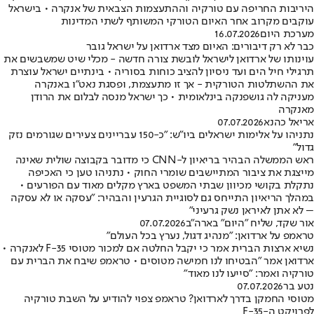
היריבות החריפה עם טורקיה וההתעצמות הצבאית של אנקרה • בישראל
עוקבים מקרוב אחר האיום הטורקי המשותף לשתי המדינות
מערכת היום
16.07.2026
כבר לא רק דיבורים: האיום מצד ארדואן על ישראל גובר
עוינותו של ארדואן לישראל לובשת צורה חדשה - מכלי שיט שמשבשים את
תרגילי חיל הים ועד ניסיון להציב כוחות בסוריה • בינתיים ישראל עוצרת
את ההשתלטות הטורקית - אך זו מתעצמת, ופסגת נאט"ו באנקרה
מעניקה לה גושפנקה בינלאומית • כך ישראל מנסה לבלום את הרודן
מאנקרה
אריאל כהנא
07.07.2026
נתניהו על אלימות ישראלים ביו"ש: "כ-150 עבריינים צעירים שגורמים נזק
גדול"
ראש הממשלה הבהיר בריאיון ל-CNN כי מדובר בקבוצה שולית שאינה
מייצגת את ציבור המתיישבים שומרי החוק • נתניהו טען כי האכיפה
נתקלת בקושי מכיוון שבתי המשפט בארץ מקלים מאוד עם הפורעים •
במהלך הריאיון התייחס גם לסוגיית הגרעין והבהיר: "עסקה או לא עסקה
– לא אתן לאיראן נשק גרעיני"
אור שקד, שליח "היום" בארה"ב
07.07.2026
טראמפ על ארדואן: "מנהיג דגול, נערץ בכל העולם"
נשיא ארצות הברית אמר כי יקבל החלטה אם למכור מטוסי F-35 לאנקרה •
ארדואן אמר "הבטיחו לנו חמישה מטוסים • טראמפ שיבח את הברית עם
טורקיה ואמר: "סייעו לנו מאוד"
נטע בר
07.07.2026
מטוסי החמקן בדרך לארדואן? טראמפ צפוי להודיע על השבת טורקיה
לפרויקט ה-F-35