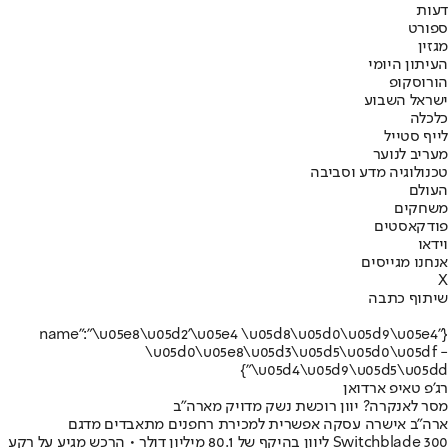
דעות
ספורט
מגזין
העיתון היומי
הורוסקופ
ישראל השבוע
כלכלה
לייף סטייל
מעריב לנוער
טכנולוגיה מדע וסביבה
העולם
משחקים
פודקאסטים
וידאו
אנחנו מגייסים
X
שיתוף כתבה
{"name":"\u05e8\u05d2'\u05e4 \u05d8\u05d0\u05d9\u05e4
\u05d0\u05e8\u05d3\u05d5\u05d0\u05df -
\u05d4\u05d9\u05d5\u05dd"}
רג'פ טאיפ ארדואן
מסר לאנקרה? יוון רוכשת נשק מדויק מארה"ב
ארה"ב אישרה עסקה אפשרית למכירת רחפנים מתאבדים מדגם
Switchblade 300 ליוון בהיקף של 80.1 מיליון דולר • הרכש מגיע על רקע