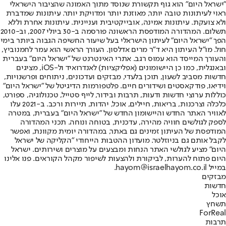
"ישראל היום" הוא גוף תקשורת שנוסד מתוך האמונה שהציבור הישראלי
ראוי לעיתונות טובה יותר, מאוזנת יותר ומדויקת יותר. עיתונות שמדברת
ולא צועקת. עיתונות אמינה, אובייקטיבית ועניינית. עיתונות אחרת וללא
תשלום. המהדורה המודפסת הראשונה פורסמה ב-30 ביולי 2007, וב-2010
הפך "ישראל היום" לעיתון הישראלי בעל שיעור החשיפה הגבוה ביותר בימי
חול. מו"ל העיתון היא ד"ר מרים אדלסון. העורך הראשי הוא עמר לחמנוביץ,
והעורך המייסד הוא עמוס רגב. אתרי האינטרנט של "ישראל היום" בעברית
ובאנגלית, כמו כן היישומונים (אפליקציות) לאנדרואיד ול-iOS, מציגים
חדשות מסביב לשעון, תוכן בלעדי, מבזקים ועדכונים, ניתוחים ופרשנויות,
וידיאו, פודקאסטים ושידורים חיים. פלטפורמות הדיגיטל של "ישראל היום"
כוללות ערוצי חדשות ודעות, תרבות ובידור, לייף סטייל, טכנולוגיה, ספורט,
כלכלה וצרכנות, בריאות, חיילים, אוכל, יהדות, תיירות ורכב. ב-2021 עלו
לאוויר האתר החדש והיישומון החדש של "ישראל היום" בעברית, במטרה
לספק לגולשים חוויה מהירה, עדכנית, בטוחה ונוחה. תכני המהדורה
המודפסת של העיתון זמינים גם באתר, במהדורה יומית מקוונת, ואפשר
לקבל אותם גם בניוזלטר. מועדון ההטבות הייחודי "הקליקה של ישראל
היום" מציע לגולשי האתר הנחות ומבצעים על מוצרים ושירותים. ישראל
היום פתוח להערות, לביקורת ולהצעות לשיפור מקהל הקוראים. פנו אלינו
במייל hayom@israelhayom.co.il.
מבזקים
חדשות
אוכל
תשחץ
ForReal
תרבות