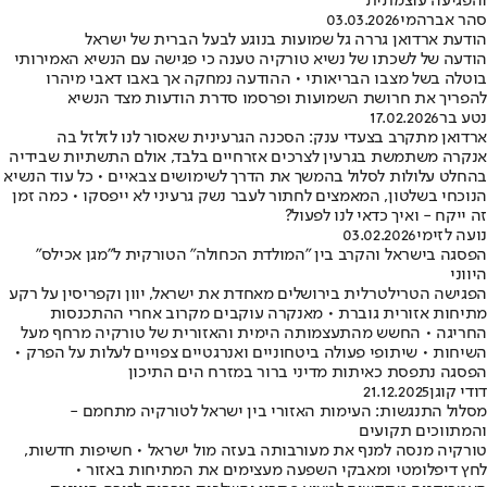
והפגיעה עוצמתית
סהר אברהמי
03.03.2026
הודעת ארדואן גררה גל שמועות בנוגע לבעל הברית של ישראל
הודעה של לשכתו של נשיא טורקיה טענה כי פגישה עם הנשיא האמירותי
בוטלה בשל מצבו הבריאותי • ההודעה נמחקה אך באבו דאבי מיהרו
להפריך את חרושת השמועות ופרסמו סדרת הודעות מצד הנשיא
נטע בר
17.02.2026
ארדואן מתקרב בצעדי ענק: הסכנה הגרעינית שאסור לנו לזלזל בה
אנקרה משתמשת בגרעין לצרכים אזרחיים בלבד, אולם התשתיות שבידיה
בהחלט עלולות לסלול בהמשך את הדרך לשימושים צבאיים • כל עוד הנשיא
הנוכחי בשלטון, המאמצים לחתור לעבר נשק גרעיני לא ייפסקו • כמה זמן
זה ייקח - ואיך כדאי לנו לפעול?
נועה לזימי
03.02.2026
הפסגה בישראל והקרב בין "המולדת הכחולה" הטורקית ל"מגן אכילס"
היווני
הפגישה הטרילטרלית בירושלים מאחדת את ישראל, יוון וקפריסין על רקע
מתיחות אזורית גוברת • מאנקרה עוקבים מקרוב אחרי ההתכנסות
החריגה • החשש מהתעצמותה הימית והאזורית של טורקיה מרחף מעל
השיחות • שיתופי פעולה ביטחוניים ואנרגטיים צפויים לעלות על הפרק •
הפסגה נתפסת כאיתות מדיני ברור במזרח הים התיכון
דודי קוגן
21.12.2025
מסלול התנגשות: העימות האזורי בין ישראל לטורקיה מתחמם -
והמתווכים תקועים
טורקיה מנסה למנף את מעורבותה בעזה מול ישראל • חשיפות חדשות,
לחץ דיפלומטי ומאבקי השפעה מעצימים את המתיחות באזור •