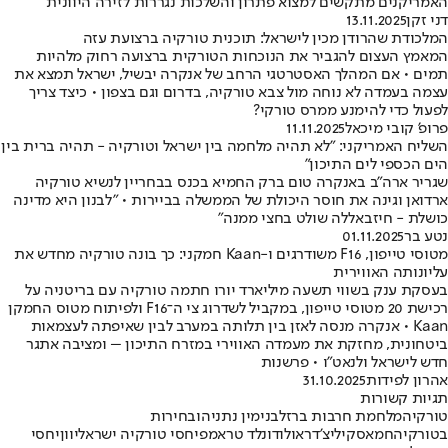
האמריקנים מתקשים למצוא פתרון והשלכות נגררות לזירה היוונית
דני זקן
13.11.2025
המלכודת שהרודן מכין לישראל: תוכנית טורקיה ברצועת עזה
המאמץ העצום להגביר את הנוכחות הטורקית ברצועה רחוק מלהיות
תמים • אם המהלך האסטרטגי הרחב של אנקרה יבשיל, ישראל תמצא את
עצמה בעמדה לא נוחה מול צבא טורקיה, בדרום וגם בצפון • כיצד צריך
לפעול כדי להימנע ממרס טורקי?
פרופ' קובי מיכאל
11.11.2025
השליח האמריקני: "לא תהיה מלחמה בין ישראל וטורקיה - תהיה ברית בין
הים הכספי לים התיכון"
שגריר ארה"ב באנקרה טום ברק החמיא בכנס בבחריין לנשיא טורקיה
ארדואן וגינה את חוסר היכולת של הממשלה בביירות • "לבנון היא מדינה
כושלת - חיזבאללה שולט בחצי ממנה"
נטע בר
01.11.2025
מטוסי טייפון, F16 משודרגים ו-Kaan חמקני: כך בונה טורקיה מחדש את
עליונותה האווירית
בעסקת ענק בשווי תשעה מיליארד יורו חתמה טורקיה עם בריטניה על
רכישת 20 מטוסי טייפון, במקביל לשדרוג צי ה־F16 ולפיתוח מטוס החמקן
Kaan • אנקרה מנסה לאזן בין תלותה במערב לבין שאיפתה לעצמאות
ביטחונית, מחזקת את מעמדה האווירי במזרח התיכון – ומציבה אתגר
חדש לישראל ולנאט״ו • פרשנות
אהרון לפידות
31.10.2025
תגיות קשורות
טורקיה
מלחמת חרבות ברזל
בנימין נתניהו
בחירות
בטורקיה
חמאס
קיליצ'דראולו
דונלד טראמפ
יחסי טורקיה ישראל
יוון
יחסי