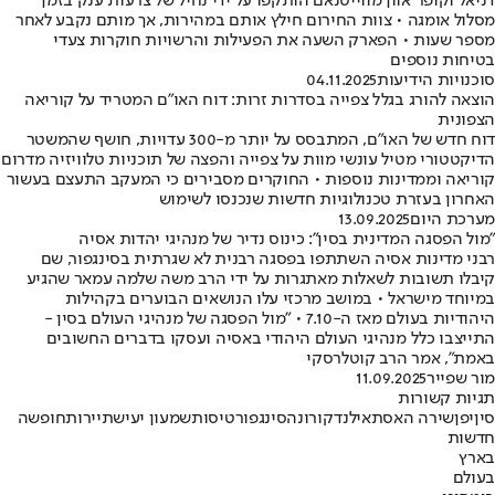
דניאל וקופר אוון מווייטנאם הותקפו על ידי נחיל של צרעות ענק בזמן
מסלול אומגה • צוות החירום חילץ אותם במהירות, אך מותם נקבע לאחר
מספר שעות • הפארק השעה את הפעילות והרשויות חוקרות צעדי
בטיחות נוספים
סוכנויות הידיעות
04.11.2025
הוצאה להורג בגלל צפייה בסדרות זרות: דוח האו"ם המטריד על קוריאה
הצפונית
דוח חדש של האו"ם, המתבסס על יותר מ-300 עדויות, חושף שהמשטר
הדיקטטורי מטיל עונשי מוות על צפייה והפצה של תוכניות טלוויזיה מדרום
קוריאה וממדינות נוספות • החוקרים מסבירים כי המעקב התעצם בעשור
האחרון בעזרת טכנולוגיות חדשות שנכנסו לשימוש
מערכת היום
13.09.2025
"מול הפסגה המדינית בסין": כינוס נדיר של מנהיגי יהדות אסיה
רבני מדינות אסיה השתתפו בפסגה רבנית לא שגרתית בסינגפור, שם
קיבלו תשובות לשאלות מאתגרות על ידי הרב משה שלמה עמאר שהגיע
במיוחד מישראל • במושב מרכזי עלו הנושאים הבוערים בקהילות
היהודיות בעולם מאז ה-7.10 • "מול הפסגה של מנהיגי העולם בסין -
התייצבו כלל מנהיגי העולם היהודי באסיה ועסקו בדברים החשובים
באמת", אמר הרב קוטלרסקי
מור שפייר
11.09.2025
תגיות קשורות
סין
יפן
שירה האס
תאילנד
קורונה
סינגפור
טיסות
שמעון יעיש
תיירות
חופשה
חדשות
בארץ
בעולם