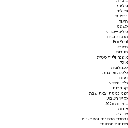
ביטחוני
פוליטי
פלילים
בריאות
חינוך
משפט
פוליטי-מדיני
תרבות ובידור
ForReal
ספורט
תיירות
אופנה ולייף סטייל
אוכל
טכנולוגיה
כלכלה וצרכנות
דעות
כללי ומידע
דף הבית
זמני כניסת וצאת שבת
מגזין השבוע
בחירות 2026
אודות
צור קשר
נבחרת הכתבים והפרשנים
מדיניות פרטיות