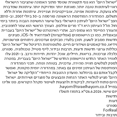
"ישראל היום" הוא גוף תקשורת שנוסד מתוך האמונה שהציבור הישראלי
ראוי לעיתונות טובה יותר, מאוזנת יותר ומדויקת יותר. עיתונות שמדברת
ולא צועקת. עיתונות אמינה, אובייקטיבית ועניינית. עיתונות אחרת וללא
תשלום. המהדורה המודפסת הראשונה פורסמה ב-30 ביולי 2007, וב-2010
הפך "ישראל היום" לעיתון הישראלי בעל שיעור החשיפה הגבוה ביותר בימי
חול. מו"ל העיתון היא ד"ר מרים אדלסון. העורך הראשי הוא עמר לחמנוביץ,
והעורך המייסד הוא עמוס רגב. אתרי האינטרנט של "ישראל היום" בעברית
ובאנגלית, כמו כן היישומונים (אפליקציות) לאנדרואיד ול-iOS, מציגים
חדשות מסביב לשעון, תוכן בלעדי, מבזקים ועדכונים, ניתוחים ופרשנויות,
וידיאו, פודקאסטים ושידורים חיים. פלטפורמות הדיגיטל של "ישראל היום"
כוללות ערוצי חדשות ודעות, תרבות ובידור, לייף סטייל, טכנולוגיה, ספורט,
כלכלה וצרכנות, בריאות, חיילים, אוכל, יהדות, תיירות ורכב. ב-2021 עלו
לאוויר האתר החדש והיישומון החדש של "ישראל היום" בעברית, במטרה
לספק לגולשים חוויה מהירה, עדכנית, בטוחה ונוחה. תכני המהדורה
המודפסת של העיתון זמינים גם באתר, במהדורה יומית מקוונת, ואפשר
לקבל אותם גם בניוזלטר. מועדון ההטבות הייחודי "הקליקה של ישראל
היום" מציע לגולשי האתר הנחות ומבצעים על מוצרים ושירותים. ישראל
היום פתוח להערות, לביקורת ולהצעות לשיפור מקהל הקוראים. פנו אלינו
במייל hayom@israelhayom.co.il.
יום שישי, 26.6.2026
י"א בתמוז תשפ"ו
חדשות
דעות
ספורט
ForReal
תרבות ובידור