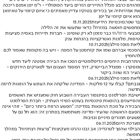
מהווים כרבע מכלל התיירים הזרים ביעד הפופולרי • ר"מ יפן אמנם ריככה
את אמירותיה אך בכירים בטוקיו עדיין מאמינים כי איום קיומי על טאיוואן
הוא איום קיומי על יפן
בר שפר
,
סוכנויות הידיעות
15.11.2025
מחפשים חופשה במזרח? כדאי שתעשו את זה הלילה
מבצעי ה־11/11 כבר מזמן לא רק שופינג - חברות תיירות באסיה מציעות
טיסות, מלונות ואטרקציות בהנחות ענק
ליאת מופז מילצ'ן
10.11.2025
הסכמי אברהם שמו את קזחסטן על המפה - ויש בה מקומות שאסור לכם
להחמיץ
התרחבות היחסים הדיפלומטיים הפכו את הבירה אסטנה ליעד חדש
ומסקרן • ממגדל הבייטרק, דרך המסגד העצום ועד לפארקים הירוקים -
העיר הזו שווה ביקור
ליאת מופז מילצ'ן
06.11.2025
גנבתם? קבלו עד 12 מלקות - המדינה שלקחה את העונש על הונאות לרמה
חדשה
ישיבת הפרלמנט בסינגפור העבירה השבוע חוק שמעניש את האשמים
והסייענים בהונאות פיננסיות בעונש הפיזי העתיק • חברת הפרלמנט
הבכירה על מכת ההונאות במדינה: "הפשע הרווח ביותר כיום" • זוהי אינה
הפעם הראשונה שהעיר-מדינה משתמשת בפתרון זה: הוא חל גם על
פשעים חמורים מיניים וגניבות
מערכת היום
06.11.2025
הבילוי שהפך לטרגדיה: אב ובנו נהרגו מעקיצות "צרעות רצחניות" במהלך
חופשה