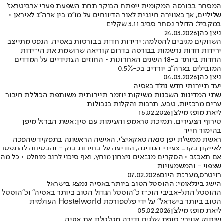
המסחר בבורסה המקומית ייפתח הבוקר תחת השפעת פערי ארביטראז'
שליליים, אך באווירה חיובית לאור הדיווחים על מו"מ בין ארה"ב לאיראן •
במקביל: הדולר נסחר סביב 3.11 שקלים
ניצן כהן
24.03.2026
השווקים מגיבים להסלמה: ירידות חדות בבורסות באסיה, הנפט מתייצב
ירידות חדות נרשמות בבורסה בדרום קוריאה שרושמת את הירידות
החדות ביותר ב-18 השנים האחרונות • החוזים העתידיים על המדדים
המובילים בארה"ב יורדים בכ-0.5%
ניצן כהן
04.03.2026
יעד תיירותי חדש נולד באסיה
שתי המדינות השכנות משיקות יוזמה תיירותית משותפת הכוללת חיבור
ערים מרכזיות, טבע, תרבות והקלות בגבולות
ליאת מופז מילצ'ן
16.02.2026
טירוף הצעירים, תמיכת טראמפ והעימות עם סין: אשת הברזל מיפן
בהימור חייה
ראשת ממשלת יפן סנאה טאקאיצ׳י, האישה הראשונה בתפקיד שהפכה
לאייקון בקרב צעירי המדינה, הודיעה על בחירות בזק - והבטיחה להתפטר
אם תאכזב • הסקרים מנבאים ניצחון מוחץ, ואף סיכוי לרוב מוחלט • כל מה
שצפוי - והמשמעויות
רויטרס
,
מערכת היום
07.02.2026
הישג בינלאומי: ההוסטל הטוב ביותר באסיה נמצא בישראל
ההוסטל התל-אביבי הוכרז כ"הוסטל הגדול הטוב ביותר באסיה" וכ"הוסטל
הטוב ביותר בישראל" על ידי פלטפורמת Hostelworld העולמית
ליאת מופז מילצ'ן
05.02.2026
שיתוק אווירי: סופת שלגים נדירה מטלטלת את אסיה