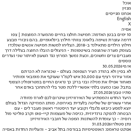
אוכל
מגזין
אנחנו מגייסים
English
X
אסיה
10 ימים בבטן האדמה: חמישה חולצו בחיים מהמערה המוצפת | צפו
דרמה עוצרת נשימה בלאוס: צוותי חילוץ בינלאומיים, בהם גיבורי מבצע
חילוץ הילדים מתאילנד ב-2018, הצליחו למשות חמישה אנשים שנלכדו
בעומק מערה שהוצפה בשיטפונות • הניצולים הובלו החוצה בצלילה דרך
מעברים צרים וחשוכים, וכעת נמשך המרוץ נגד השעון לאיתור שני נעדרים
נוספים
אי.פי
30.05.2026
לא בסין ולא בהודו: העיר הצפופה בעולם - שכנראה לא הכרתם
אזור עירוני רציף עם 30,000 איש לקמ"ר שעוקף את מומבאי ומותיר
מאחור אפילו את מנילה ובני ברק: כך נראים החיים במטרופולין הצפוף
בתבל, שבו כמעט בלתי אפשרי ללכת מטר בלי להתחכך באדם אחר
סתיו טבוך
27.05.2026
היעד החדש והמפתיע של האירוויזיון שיגרום לכם לארוז מזוודה
אחרי עשורים של שליטה בלעדית באירופה, מותג המוזיקה הגדול בעולם
יוצא למסע כיבוש גלובלי וקובע יעד היסטורי ראשון מעבר לים • עם
הבטחה להפקה גרנדיוזית, כניסה של מעצמות קיי-פופ וקרב פוליטי מול
רוסיה - כך עומדת להשתנות המפה של חובבי האירוויזיון
נתן סטולרו
31.03.2026
אפקט טראמפ: האופטימיות בבורסה בתל אביב - והעליות החדות באסיה