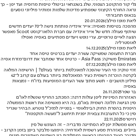
גלי קור מהקוטב הצפוני, שלג בשנגחאי וביטולי טיסות מרוסיה ועד יפן - כך
נראה החורף הקיצוני שמפתיע מדינות שלמות ומותיר מיליוני נוסעים
בכאוס תחבורתי
ליאת מופז מילצ'ן
20.01.2026
מהפכה בטיסות מאסיה: אייר אינדיה פותחת גישה ל־70 יעדים חדשים
שיתוף פעולה חדש של אייר אינדיה עם חברת הלואו־קוסט Scoot מאפשר
הגעה לאיים טרופיים, ערי נופש ויעדים מפתיעים באסיה ואפילו
לאוסטרליה
ליאת מופז מילצ'ן
14.12.2025
חברת התעופה שמשיקה עשרה יעדים בכרטיס טיסה אחד
Emirates משיקה: Asia Pass - כרטיס אחד שמחבר את דרום־מזרח אסיה
ליאת מופז מילצ'ן
07.12.2025
זוזי טוקיו: מי העיר שהפכה למאוכלסת ביותר בעולם? | הרשימה המלאה
ג'קרטה הוכרזה רשמית כעיר המאוכלסת ביותר בעולם עם קרוב ל־42
מיליון תושבים • תשע מתוך עשר הערים המופיעות בדו"ח - נמצאות
באסיה
בר שפר
26.11.2025
האזהרות הסיניות ליפן עולות דרגה: המכתב החריף שנשלח לאו"ם
סין הגישה תלונה רשמית באו"ם, בה היא מאשימה את ראשת הממשלה
היפנית בהפרת החוק הבינלאומי • בפנייה למזכ"ל גוטרש, הבהיר שגריר
סין כי כל התערבות צבאית יפנית תיחשב ל"מעשה תוקפנות"
רויטרס
22.11.2025
ראש ממשלת יפן לא הסתייגה מדבריה - זה העונש של סין
בייג'ינג באזהרת מסע רשמית לאזרחיה: הימנעו מלבקר ביפן בזמן הקרוב •
מדובר בצעד המהותי הראשון במחלוקת בין השתיים כשתיירים סינים