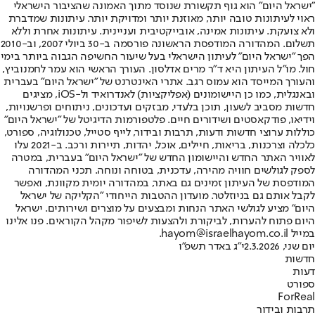
"ישראל היום" הוא גוף תקשורת שנוסד מתוך האמונה שהציבור הישראלי
ראוי לעיתונות טובה יותר, מאוזנת יותר ומדויקת יותר. עיתונות שמדברת
ולא צועקת. עיתונות אמינה, אובייקטיבית ועניינית. עיתונות אחרת וללא
תשלום. המהדורה המודפסת הראשונה פורסמה ב-30 ביולי 2007, וב-2010
הפך "ישראל היום" לעיתון הישראלי בעל שיעור החשיפה הגבוה ביותר בימי
חול. מו"ל העיתון היא ד"ר מרים אדלסון. העורך הראשי הוא עמר לחמנוביץ,
והעורך המייסד הוא עמוס רגב. אתרי האינטרנט של "ישראל היום" בעברית
ובאנגלית, כמו כן היישומונים (אפליקציות) לאנדרואיד ול-iOS, מציגים
חדשות מסביב לשעון, תוכן בלעדי, מבזקים ועדכונים, ניתוחים ופרשנויות,
וידיאו, פודקאסטים ושידורים חיים. פלטפורמות הדיגיטל של "ישראל היום"
כוללות ערוצי חדשות ודעות, תרבות ובידור, לייף סטייל, טכנולוגיה, ספורט,
כלכלה וצרכנות, בריאות, חיילים, אוכל, יהדות, תיירות ורכב. ב-2021 עלו
לאוויר האתר החדש והיישומון החדש של "ישראל היום" בעברית, במטרה
לספק לגולשים חוויה מהירה, עדכנית, בטוחה ונוחה. תכני המהדורה
המודפסת של העיתון זמינים גם באתר, במהדורה יומית מקוונת, ואפשר
לקבל אותם גם בניוזלטר. מועדון ההטבות הייחודי "הקליקה של ישראל
היום" מציע לגולשי האתר הנחות ומבצעים על מוצרים ושירותים. ישראל
היום פתוח להערות, לביקורת ולהצעות לשיפור מקהל הקוראים. פנו אלינו
במייל hayom@israelhayom.co.il.
יום שני, 2.3.2026
י"ג באדר תשפ"ו
חדשות
דעות
ספורט
ForReal
תרבות ובידור