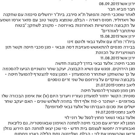
ירון אשר
08.09.2015
חבר מביא חבר
לאחר שמכבי חיפה והפועל ת"א סירבו, בית"ר ירושלים סיכמה עם שחקנה
של ויאדוליד, חסוס רואדה • הבלם, שנמצא בקשר טוב עם סזאר ארסו ושמע
על הקבוצה והפרשיות האחרונות באירופה • מקורב לשחקן: "בטוח
שיתחבר לאוהדים"
ירון אשר
15.08.2015
בית"ר: מו"מ עם אלעד גבאי ולוטם זינו
בבירה מנסים להתאושש מעזיבת דסה וגבאי • מגן מכבי חיפה וקשר תון
השוויצרית על הכוונת
ירון אשר
11.08.2015
מכבי חיפה: אלעד גבאי בדרך לקבוצה חדשה
מגן הירוקים, נפגש עם נשיא הקבוצה, יעקב שחר והשניים הגיעו להסכמה
על כך שהשחקן ישתחרר מהמועדון • המגן צפוי להצטרף להפועל חיפה •
בקבוצה שוקדים על צירופם של שני זרים נוספים
ליאב נחמני
21.07.2015
חנן ממן מצטרף להפועל חיפה
סופית: הקשר יחזור למועדון נעוריו ויערוך היום (א') את אימון הבכורה שלו
באדומים • ישתכר כ-110 אלף דולר בחוזה לשלוש שנים • האם יעקב שחר
ישלים את סכום העברתו של אלעד גבאי לאדומים?
ליאב נחמני
19.07.2015
אלעד גבאי נשאר מחוץ לסגל של רוני לוי
המגן לא ימריא עם מכבי חיפה למחנה האימון שבאוסטריה, גם כליבאת
ואבוחצירה יחפשו לעצמם בית חדש • מי שכן יצאו למחנה הם הירש, גוזלן
וריאן שהרשימו את לוי • הבלם, ואליינטה נחת הלילה בארץ ויחתום