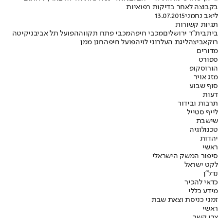
בקבוצה לאחר בדיקות רפואיות
ליאב נחמני
13.07.2015
תגיות קשורות
בית
בית"ר ירושלים
מכבי חיפה
מכבי פתח תקווה
הפועל תל אביב
ניקיטה
רוקאביצה
ליגת העל
רוני לוי
הפועל חיפה
חנן ממן
מדורים
ספורט
הורוסקופ
מזג אויר
סוף שבוע
דעות
תרבות ובידור
לייף סטייל
שישבת
טכנולוגיה
יהדות
ראשי
סיפור המשק הישראלי
לקט ישראל
נדל"ן
כדאי להכיר
מידע כללי
זמני כניסת וצאת שבת
ראשי
צרו קשר