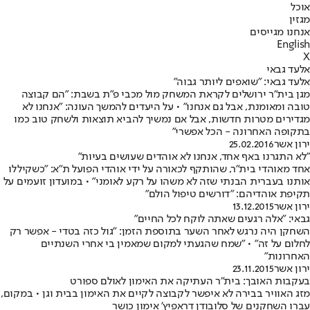
אוכל
מגזין
אנחנו מגייסים
English
X
אלעד גבאי
אלעד גבאי: "שואפים ליותר גבוה"
מגן בית"ר ירושלים לקראת המשחק מול מכבי פ"ת בשבת: "הם קבוצה
טובה ומאומנת, אבל גם אנחנו" • על היעדים להמשך העונה: "אנחנו לא
מגדירים מטרות חדשות, אבל אם נמשיך להביא תוצאות ולשחק טוב כמו
בתקופה האחרונה - הכל אפשרי"
ירון אשר
25.02.2016
"לא התגרנו באף אחד, אנחנו לא אוהדים שעושים בעיות"
אחד מאוהדי בית"ר, שהותקף לכאורה על ידי אוהדי הפועל ת"א: "כשקיללו
אותנו בעברית הבנתי שזה לא משהו על רקע לאומני" • במועדון זועמים על
תקיפת אוהדיהם: "דורשים טיפול הולם"
ירון אשר
13.12.2015
גבאי: "אלה רגעים שאתה לוקח לכל החיים"
השחקן היה נרגש לאחר השער בתוספת הזמן: "גול כזה בטדי - אפשר רק
לחלום על זה" • "שמח שהגעתי למקום שמאמין בי אחרי השנתיים
האחרונות"
ירון אשר
23.11.2015
בעקבות האובך: בית"ר העתיקה את האימון לאולם ספורט
מזג האוויר בבירה לא איפשר לקבוצה לקיים את האימון בבית וגן • במקום,
עברו השחקנים של סלובודן דראפיץ' אימון כושר