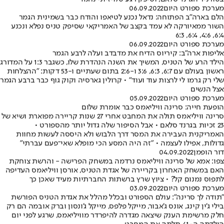
מערכת ספורט היום
06.09.2022
הלם בארה"ב הפתוחה: נדאל נכנע לטיאפו והודח כבר בשמינית הגמר
השור ממאיורקה לא עמד בקצב של האמריקאי שסיפק טניס נפלא ונכנע
6:4, 4:6, 6:4, 6:3
מערכת ספורט היום
06.09.2022
אליפות ארה"ב: קיריוס הדיח את מדבדב ועלה לרבע הגמר
הילד הרע של הטניס, המשיך את השנה הנהדרת שלו, כשגבר 1:3 על המדורג
ראשון בעולם עם 6:7, 6:3, 3:6 ו-2:6 בתום שעתיים ו-53 דקות: "ההצלחות
שלי רק גרמו לי לרצות עוד ועוד" • קרולין גארסיה וקוק גוף כבר ברבע הגמר
אצל הנשים
מערכת ספורט היום
05.09.2022
הופעת חייה: סרינה וויליאמס כבר אומרת שלום
סרינה וויליאמס תולה את המחבט אחרי 27 שנות קריירה מפוארת ושיא של
23 זכיות בגרנד סלאם • אבל הסיפור שלה גדול יותר מהספורט •
האמריקנית העבירה את המסר דרך הלבוש ולא היססה לעשות מחוות
גדולות, אפילו לעצמה • "זה היה המסע הכי מופלא שאי־פעם עברתי"
דור הופמן
04.09.2022
צפו: אמא של סרינה וויליאמס נרדמה במשחק הפרישה - והרשת צוחקת
האם במשחק האחרון בקריירה של אגדת הטניס, אורסן וויליאמס העדיפה
לתפוס נמנום קל? • ציוץ שרץ ברשתות החברתיות מעיד שאכן כך
מערכת ספורט היום
03.09.2022
"תודה לך סרינה": עולם הספורט ובכלל מהלל את אגדת הטניס הפורשת
בילי ג'ין קינג, אונס ג'אבור, מייקל פלפס, מייקל ג'ונסון וברק אובמה הם רק
חלק מרשימת הענק שיצאה מגדרה להיפרדר מוויליאמס, שרגע לפני יום