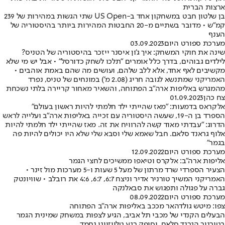
ארצות הברית
בן שלטון חבט במשחקון אחד ב-US Open שתי הגשות במהירות של 239
קמ"ש • מדובר בשתיים מ-20 החבטות המהירות ביותר בהיסטוריה של
הענף
מערכת ספורט היום
03.09.2023
שינה את חוקי המשחק: איך ג'ון איסנר ייזכר בהיסטוריה של הטניס?
לילדים גבוהים, בדרך כלל אומרים "תלכו לשחק כדורסל" • אבל יש מי שלא
מקשיבים לאף אחד, אלא ללב שלהם, ועושים מה שהם באמת אוהבים •
האמריקני שמתנשא לגובה חריג (2.08 מ') במונחים של טניס, נפרד
מהמגרש באליפות ארה"ב הפתוחה, והשאיר מאחור קריירה בלתי נשכחת
צח כהן
01.09.2023
אלקראס בדמעות: "מאז שהייתי ילד חלמתי להיות ראשון בעולם"
הספרד בן ה-19, שעשה היסטוריה עם זכייה באליפות ארה"ב ועלייה לראש
הדרוג: "עבדתי מאוד קשה להרוויח את זה. מאז שהייתי ילד חלמתי להיות
אלוף גראנד סלאם. חבל שאמא שלי וסבא שלי שלא היו יכולים להיות פה
בגמר"
מערכת ספורט היום
12.09.2022
אליפות ארה"ב: אלקרס וטיאפו ממשיכים לחצי הגמר
הצעיר הספרדי שרד מרתון של מעל 5 שעות ו-5 מערכות מול זינר •
האמריקני המשיך טורניר אדיר וניצח 6:7, 6:7, 4:6 את רובלב • שוויונטק
גברה על פגולה ותפגוש את סבאלנקה
מערכת ספורט היום
08.09.2022
צפו: מיטש גולדהאר מככב באליפות ארה"ב הפתוחה
הבעלים הקנדי של מכבי תל אביב, הגיע לצפות במשחק שמינית הגמר
בטורניר הגרנד סלאם, וסיפק רגע טלויזיוני נחמד