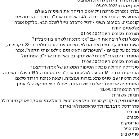
הולדתה ה-41 תלתה את המחבט
אורן אהרוני
03.09.2022
בלתי נגמרת: סרינה וויליאמס הדיחה את השנייה בעולם
המסע של הטניסאית בת ה-40 באליפות ארה"ב נמשך • הדיחה את
קונטבייט בסיבוב השני • דניל מדבדב טייל לשלב הבא, פליקס אוג'ה
אליאסים הודח
מערכת ספורט היום
01.09.2022
רפאל נדאל רוצה את ה-23: "אני מתכוון לשחק בווימבלדון"
השור ממיורקה סיים את הרולאן גארוס עם הגרנד סלאם ה-22 בקריירה,
אבל גם על קביים • "הטיפולים והאימונים מילאו אותי תקווה", אמר
הספרדי והבהיר: "אטוס להשתתף גם באליפות ארה"ב הפתוחה"
מערכת ספורט היום
17.06.2022
סינדרלה הגדולה מכולן: הסיפור המשוגע של אמה רדוקאנו
הבריטית בת ה־18 הגיעה לאליפות ארה"ב מהמקום ה־150 בעולם, הציתה
את הדמיון עם טניס מלא בגרות ועוצמה, ויצאה כזוכת הגרנד סלאם
המפתיעה אי פעם • אל תחפשו היגיון. אפילו היא מתקשה להאמין
דור הופמן
13.09.2021
תגיות קשורות
טניס
נובאק ג'וקוביץ'
סרינה וויליאמס
רפאל נדאל
נעמי אוסקה
יאניק סינר
רוג'ר
פדרר
דניל מדבדב
דונלד טראמפ
רולאן גארוס
מדורים
ספורט
הורוסקופ
מזג אויר
סוף שבוע