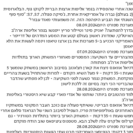
זמן"
שנה אחרי שהפסידה בגמר אליפות ארצות הברית לקוקו גוף, הבלארוסית
(2 בעולם) גברה על אמריקאית אחרת, ג'סיקה פגולה, 5:7, 5:7: "סוף סוף
השגתי את הגביע היפהפה הזה. זה משמעותי מאוד עבורי"
מערכת ספורט היום
08.09.2024
בדרך להפתעה? יאניק סינר וטיילור פריץ ייפגשו בגמר אליפות ארה"ב
האיטלקי, שמדורג ראשון בעולם קטע את המסע המדהים של דרייפר •
האמריקני הכניע ב-5 מערכות את בן ארצו טיאפו וינסה לעשות את הלא
יאומן
מערכת ספורט היום
07.09.2024
מהצהריים עד השקיעה: המספרים מאחורי המשחק הארוך בתולדות
אליפות ארה"ב הפתוחה
דניאל אוואנס ניצח את קארן חצ'אנוב בסיבוב הראשון במשחק שנמשך 5
שעות ו-35 דקות - 9 מעל השיא הקודם • למרות שהתחיל בשעת צהריים
מוקדמת, המשחק נגמר כשעה לפני השקיעה • לכן לא מפתיע שהדבר
שהבריטי הכי רצה בסיום זה ללכת לישון
מערכת ספורט היום
28.08.2024
למד מהטובים ביותר: שותפו של אנדי מארי קבע שיא היסטורי באליפות
ארה"ב
דניאל אוואנס הבריטי, ששיתף פעולה עם כוכב העבר הסקוטי במשחקיו
האחרונים באולימפיאדת פריז, העפיל לסיבוב השני של הגראנד סלאם אחרי
חמש שעות ו-35 דקות - המשחק הארוך ביותר בתולדות הטורניר • גם
קרלוס אלקרס עלה לשלב הבא, סטפנוס ציציפאס שוב הודח מוקדם
מערכת ספורט היום
28.08.2024
תוך 3 דקות: הטניסאי האמריקני חבט שתי הגשות היסטוריות באליפות