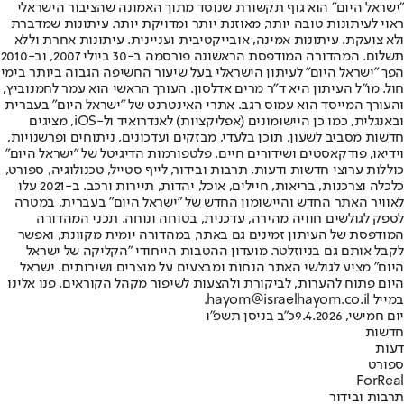
"ישראל היום" הוא גוף תקשורת שנוסד מתוך האמונה שהציבור הישראלי
ראוי לעיתונות טובה יותר, מאוזנת יותר ומדויקת יותר. עיתונות שמדברת
ולא צועקת. עיתונות אמינה, אובייקטיבית ועניינית. עיתונות אחרת וללא
תשלום. המהדורה המודפסת הראשונה פורסמה ב-30 ביולי 2007, וב-2010
הפך "ישראל היום" לעיתון הישראלי בעל שיעור החשיפה הגבוה ביותר בימי
חול. מו"ל העיתון היא ד"ר מרים אדלסון. העורך הראשי הוא עמר לחמנוביץ,
והעורך המייסד הוא עמוס רגב. אתרי האינטרנט של "ישראל היום" בעברית
ובאנגלית, כמו כן היישומונים (אפליקציות) לאנדרואיד ול-iOS, מציגים
חדשות מסביב לשעון, תוכן בלעדי, מבזקים ועדכונים, ניתוחים ופרשנויות,
וידיאו, פודקאסטים ושידורים חיים. פלטפורמות הדיגיטל של "ישראל היום"
כוללות ערוצי חדשות ודעות, תרבות ובידור, לייף סטייל, טכנולוגיה, ספורט,
כלכלה וצרכנות, בריאות, חיילים, אוכל, יהדות, תיירות ורכב. ב-2021 עלו
לאוויר האתר החדש והיישומון החדש של "ישראל היום" בעברית, במטרה
לספק לגולשים חוויה מהירה, עדכנית, בטוחה ונוחה. תכני המהדורה
המודפסת של העיתון זמינים גם באתר, במהדורה יומית מקוונת, ואפשר
לקבל אותם גם בניוזלטר. מועדון ההטבות הייחודי "הקליקה של ישראל
היום" מציע לגולשי האתר הנחות ומבצעים על מוצרים ושירותים. ישראל
היום פתוח להערות, לביקורת ולהצעות לשיפור מקהל הקוראים. פנו אלינו
במייל hayom@israelhayom.co.il.
יום חמישי, 9.4.2026
כ"ב בניסן תשפ"ו
חדשות
דעות
ספורט
ForReal
תרבות ובידור