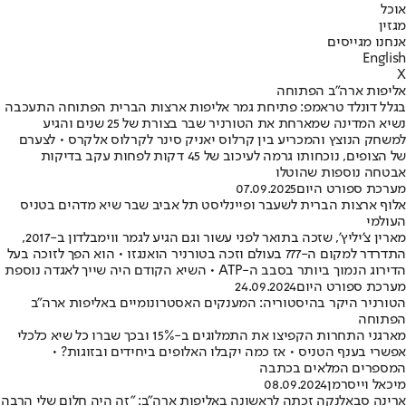
אוכל
מגזין
אנחנו מגייסים
English
X
אליפות ארה"ב הפתוחה
בגלל דונלד טראמפ: פתיחת גמר אליפות ארצות הברית הפתוחה התעכבה
נשיא המדינה שמארחת את הטורניר שבר בצורת של 25 שנים והגיע
למשחק הנוצץ והמכריע בין קרלוס יאניק סינר לקרלוס אלקרס • לצערם
של הצופים, נוכחותו גרמה לעיכוב של 45 דקות לפחות עקב בדיקות
אבטחה נוספות שהוטלו
מערכת ספורט היום
07.09.2025
אלוף ארצות הברית לשעבר ופיינליסט תל אביב שבר שיא מדהים בטניס
העולמי
מארין צ'יליץ', שזכה בתואר לפני עשור וגם הגיע לגמר ווימבלדון ב-2017,
התדרדר למקום ה-777 בעולם וזכה בטורניר הואנגזו • הוא הפך לזוכה בעל
הדירוג הנמוך ביותר בסבב ה-ATP • השיא הקודם היה שייך לאגדה נוספת
מערכת ספורט היום
24.09.2024
הטורניר היקר בהיסטוריה: המענקים האסטרונומיים באליפות ארה"ב
הפתוחה
מארגני התחרות הקפיצו את התמלוגים ב-15% ובכך שברו כל שיא כלכלי
אפשרי בענף הטניס • אז כמה יקבלו האלופים ביחידים ובזוגות? •
המספרים המלאים בכתבה
מיכאל וייסרמן
08.09.2024
ארינה סבאלנקה זכתה לראשונה באליפות ארה"ב: "זה היה חלום שלי הרבה