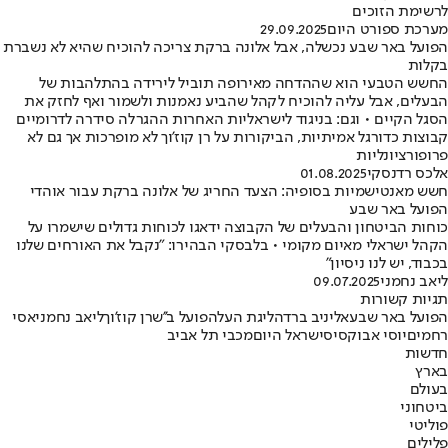
לרשימת הזוכים
מערכת ספורט היום
29.09.2025
הפועל באר שבע נכשלה, אבל אלונה ברקת צריכה להוכיח שהיא לא נשברת
בקלות
החשש הטבעי הוא שההדחה מאירופה תוביל לירידה בהתלהבות של
הבעלים, אבל עליה להוכיח לקהל שהביע נאמנות ולשמור ואף לחזק את
הסגל הקיים • וגם: בניגוד לישראליות האחרות ההגרלה סידרה לדרומיים
קבוצות כדורגל אמיתיות, הביקורות על רן קוז'וך לא מופרכות אך גם לא
פרופורציונליות
אלכס רדנסקי
01.08.2025
חשש מאנטישמיות בסופיה: הצעד החריג של אלונה ברקת עבור אוהדי
הפועל באר שבע
כוחות הביטחון והבעלים של הקבוצה ידאגו לכוחות גדולים שישמרו על
הקהל ישראלי מאיום מקומי • בלבסקי הבהירו: "נקבל את האורחים שלנו
בכבוד, יש לנו ניסיון"
ליאב נחמני
09.07.2025
תגיות קשורות
הפועל באר שבע
אליניב ברדה
ליגת העל
הפועל ב''ש
רן קוז'וך
ליאב נחמני
אסי
רחמים
יוסי אבוקסיס
ישראל היום
מכבי תל אביב
חדשות
בארץ
בעולם
ביטחוני
פוליטי
פלילים