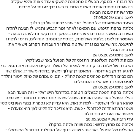
הקרובות • בנוסף, הבעלים מתכוונת להשקיע עוד מאות אלפי שקלים
בנושאים נוספים אותם האלוף הטרי ביקש ובכך לענות על מרבית
מדרישותיו לעונה הבאה
ליאב נחמני
27.05.2026
הצעד המשמעותי של הפועל באר שבע לכיוונו של רן קוז'וך
אלונה ברקת תיפגש עם המאמן לאחר גמר הגביע ותגיש לו הצעה לחוזה
משודרג, כששני הצדדים מעוניינים בהמשך ההתקשרות לעונה הבאה •
האפשרות לאמן בליגת האלופות, בנוסף לבונוסים הגדולים, תרמו לרצונו
להישאר, מה שייצר גם גזרה שקטה בחלון ההעברות הקרוב וישאיר את
מרבית הסגל
ליאב נחמני
26.05.2026
מכוונת לליגת האלופות: התוכניות של הפועל באר שבע לקיץ
המטרה של אלונה ברקת היא לשמור על השלד הקיים ולעבות את הסגל כדי
להגיע רחוק באירופה • המאמן רן קוז'וך ימשיך בחוזה משודרג, אולם שני
הכוכבים הגדולים מכוונים לצאת לחו"ל • וגם: מעמדם של מיגל ויטור והלדר
לופס ועתיד הישראלים המובילים
ליאב נחמני
20.05.2026
אלונה ברקת הפכה לבעלים הטובה בכדורגל הישראלי - וזה הצעד הבא
בעלי הפועל באר שבע הוכיחה שככל שיהיו יותר נשים בתחום - יש מצב
שהוא רק ילך וישתפר • למרות זאת, היא עדיין לא נספרת בגוף השוביניסטי
ושמו ההתאחדות לכדורגל • כעת, היא צריכה להחליט לאן היא צועדת -
ולשפר את הענף עבור כולנו
עדי רובינשטיין
20.05.2026
אלופה גם מחוץ לדשא: כמה שווה אלונה ברקת?
הבעלים של הפועל באר שבע שונה בנוף של הגדולות בכדורגל הישראלי •