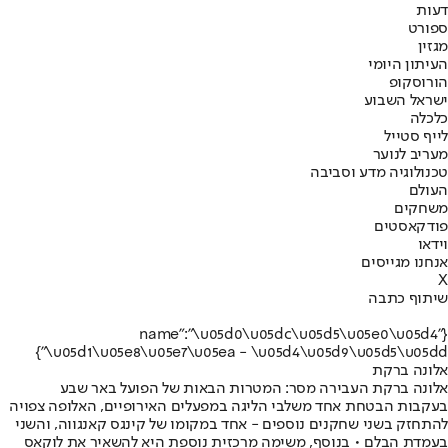
דעות
ספורט
מגזין
העיתון היומי
הורוסקופ
ישראל השבוע
כלכלה
לייף סטייל
מעריב לנוער
טכנולוגיה מדע וסביבה
העולם
משחקים
פודקאסטים
וידאו
אנחנו מגייסים
X
שיתוף כתבה
{"name":"\u05d0\u05dc\u05d5\u05e0\u05d4
\u05d1\u05e8\u05e7\u05ea - \u05d4\u05d9\u05d5\u05dd"}
אלונה ברקת
אלונה ברקת העבירה מסר: המטרות הבאות של הפועל באר שבע
בעקבות הבטחת אחד משלבי הליגה במפעלים האירופיים, האלופה צפויה
להתחזק בשני שחקנים נוספים - אחד במקומו של קינגס קאנגווה, והשני
בעמדת הבלם • בנוסף, משימה מרכזית נוספת היא להשאיר את לוקאס