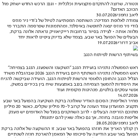
ונטורה, שרוצה להתקדם מקצועית וכלכלית • וגם: הרכש החדש ישחק מול
הכוכב האדום?
ליאב נחמני
30.07.2026
צמודה לאלופת המדינה: השותפה המפתיעה לטיול של ג׳ודי ניר מוזס
ג'ודי ניר מוזס יצאה לחופשה באיסלנד, ומהתמונות שפרסמה התברר מי
מלווה אותה • לצידה בסיור ברחובות רייקיאוויק נראתה אלונה ברקת,
הבעלים של הפועל באר שבע, בצמד שלא בדיוק ציפינו לראות יחד
אביב דרורי
19.07.2026
בשיתוף הרשות לפיתוח הנגב
ראש הממשלה נתניהו בועידת הנגב "השקענו והשפענו, הנגב בצמיחה"
ראש הממשלה נתניהו השתתף היום בועידת הנגב 2026 שבהובלת משרד
הגליל הנגב והחוסן הלאומי והרשות לפיתוח הנגב. הועידה שביקשה להניח
את היסודות להמשך הצמיחה בנגב באמצעות שיח בין בכירים במשק,
אנשי עסקים בולטים, מנהיגות מקומית ועוד
14.07.2026
מחיר האליפות: הסכום האדיר שאלונה ברקת השקיעה בהפועל באר שבע
תקציב המועדון עמד העונה על קרוב ל-70 מיליון שקלים, כאשר 20 מיליון
מתוכם הזרימה הבעלים • לרוב השחקנים בסגל של האדומים יש מענק
אליפות מובנה בחוזה, אך גם כאלה שאין להם יתוגמלו
ליאב נחמני
28.05.2026
רן קוז'וך האריך את חוזהו בהפועל באר שבע; זו ההשקעה של אלונה ברקת
הפועל באר שבע הודיעה על סיכומו של המאמן להארכת חוזה לשנתיים