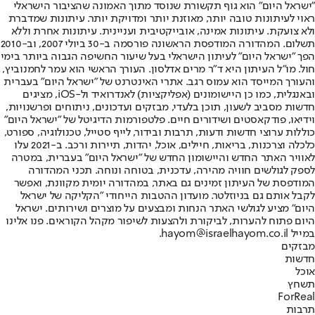
"ישראל היום" הוא גוף תקשורת שנוסד מתוך האמונה שהציבור הישראלי
ראוי לעיתונות טובה יותר, מאוזנת יותר ומדויקת יותר. עיתונות שמדברת
ולא צועקת. עיתונות אמינה, אובייקטיבית ועניינית. עיתונות אחרת וללא
תשלום. המהדורה המודפסת הראשונה פורסמה ב-30 ביולי 2007, וב-2010
הפך "ישראל היום" לעיתון הישראלי בעל שיעור החשיפה הגבוה ביותר בימי
חול. מו"ל העיתון היא ד"ר מרים אדלסון. העורך הראשי הוא עמר לחמנוביץ,
והעורך המייסד הוא עמוס רגב. אתרי האינטרנט של "ישראל היום" בעברית
ובאנגלית, כמו כן היישומונים (אפליקציות) לאנדרואיד ול-iOS, מציגים
חדשות מסביב לשעון, תוכן בלעדי, מבזקים ועדכונים, ניתוחים ופרשנויות,
וידיאו, פודקאסטים ושידורים חיים. פלטפורמות הדיגיטל של "ישראל היום"
כוללות ערוצי חדשות ודעות, תרבות ובידור, לייף סטייל, טכנולוגיה, ספורט,
כלכלה וצרכנות, בריאות, חיילים, אוכל, יהדות, תיירות ורכב. ב-2021 עלו
לאוויר האתר החדש והיישומון החדש של "ישראל היום" בעברית, במטרה
לספק לגולשים חוויה מהירה, עדכנית, בטוחה ונוחה. תכני המהדורה
המודפסת של העיתון זמינים גם באתר, במהדורה יומית מקוונת, ואפשר
לקבל אותם גם בניוזלטר. מועדון ההטבות הייחודי "הקליקה של ישראל
היום" מציע לגולשי האתר הנחות ומבצעים על מוצרים ושירותים. ישראל
היום פתוח להערות, לביקורת ולהצעות לשיפור מקהל הקוראים. פנו אלינו
במייל hayom@israelhayom.co.il.
מבזקים
חדשות
אוכל
תשחץ
ForReal
תרבות