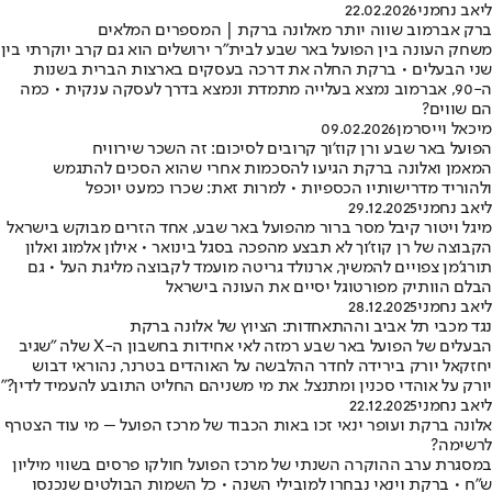
ליאב נחמני
22.02.2026
ברק אברמוב שווה יותר מאלונה ברקת | המספרים המלאים
משחק העונה בין הפועל באר שבע לבית"ר ירושלים הוא גם קרב יוקרתי בין
שני הבעלים • ברקת החלה את דרכה בעסקים בארצות הברית בשנות
ה-90, אברמוב נמצא בעלייה מתמדת ונמצא בדרך לעסקה ענקית • כמה
הם שווים?
מיכאל וייסרמן
09.02.2026
הפועל באר שבע ורן קוז'וך קרובים לסיכום: זה השכר שירוויח
המאמן ואלונה ברקת הגיעו להסכמות אחרי שהוא הסכים להתגמש
ולהוריד מדרישותיו הכספיות • למרות זאת: שכרו כמעט יוכפל
ליאב נחמני
29.12.2025
מיגל ויטור קיבל מסר ברור מהפועל באר שבע, אחד הזרים מבוקש בישראל
הקבוצה של רן קוז'וך לא תבצע מהפכה בסגל בינואר • אילון אלמוג ואלון
תורג'מן צפויים להמשיך, ארנולד גריטה מועמד לקבוצה מליגת העל • גם
הבלם הוותיק מפורטוגל יסיים את העונה בישראל
ליאב נחמני
28.12.2025
נגד מכבי תל אביב וההתאחדות: הציוץ של אלונה ברקת
הבעלים של הפועל באר שבע רמזה לאי אחידות בחשבון ה-X שלה "שגיב
יחזקאל יורק בירידה לחדר ההלבשה על האוהדים בטרנר, נהוראי דבוש
יורק על אוהדי סכנין ומתנצל. את מי משניהם החליט התובע להעמיד לדין?"
ליאב נחמני
22.12.2025
אלונה ברקת ועופר ינאי זכו באות הכבוד של מרכז הפועל – מי עוד הצטרף
לרשימה?
במסגרת ערב ההוקרה השנתי של מרכז הפועל חולקו פרסים בשווי מיליון
ש״ח • ברקת וינאי נבחרו למובילי השנה • כל השמות הבולטים שנכנסו