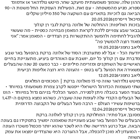
ההון שלה, שנמוך משמעותית מיעקב שחר, מיטש גולדהאר או אדמונד
ספרא, מגיע מהמשפחה • עם זאת, הפעילות העסקית החל משנות ה-90
הביאה גם לזכיות בתארים עם השקעה של 350 מיליון שקלים
מיכאל וייסרמן
20.05.2026
בזכות האליפות: ההחלטה של אלונה ברקת לגבי רן קוז'וך
בבאר שבע צפויים ללכת לקראת המאמן מבחינה כספית - מה שעשוי
להוביל לחתימה ולהמשך ההתקשרות בין הצדדים • המאמן אמר: "אני
מאוד רוצה להמשיך פה"
ליאב נחמני
19.05.2026
יודעת הכל - אבל לא מתערבת: הסוד של אלונה ברקת בהפועל באר שבע
מדברת עם רן קוז'וך כל יום, יושבת עם האוהדים ביציע, מתעניינת בחיים
האישיים של השחקנים ומזרימה מיליונים • כבר כמעט 20 שנה שהבעלים
משאירה את הפועל ב"ש בטופ - והעונה היא רוצה אליפות רביעית
ליאב נחמני
12.05.2026
מיטש גולדהאר שווה פי 15 מאלונה ברקת | הסכומים המלאים
שתי מעצמות הכדורגל הישראלי ייפגשו לקרב צמרת משמעותי במיוחד •
בעוד הפער בטבלה ניתן לסגירה, הפער הכלכלי בניהם גדול במיוחד • הונו
של הבעלים הקנדי עלה לעומת שנה שעברה, כשהוא נמצא במקום ה-1,477
ברשימת עשירי העולם - הרבה מעל הבעלים של הקבוצה הדרומית
מיכאל וייסרמן
12.04.2026
מסובך, אבל פתיר: המחלוקת בין רן קוז'וך לאלונה ברקת
הבעלים של הפועל באר שבע מעוניינת שמאמנה ימשיך בתפקידו גם בעונה
הבאה, אבל כרגע הדרישה שלו היא לשכר שהוא יותר מכפול משכרו העונה
• המועדון לא מוכן להכפלה, אבל ההערכה היא שהצדדים ימצאו את עמק
השווה