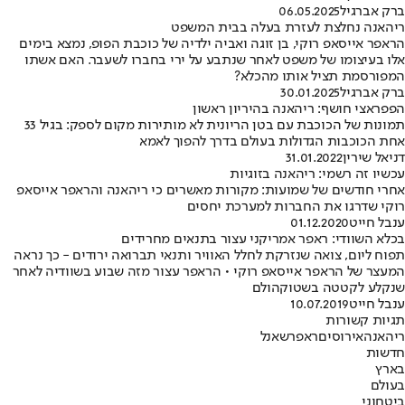
ברק אברגיל
06.05.2025
ריהאנה נחלצת לעזרת בעלה בבית המשפט
הראפר אייסאפ רוקי, בן זוגה ואביה ילדיה של כוכבת הפופ, נמצא בימים
אלו בעיצומו של משפט לאחר שנתבע על ירי בחברו לשעבר. האם אשתו
המפורסמת תציל אותו מהכלא?
ברק אברגיל
30.01.2025
הפפראצי חושף: ריהאנה בהיריון ראשון
תמונות של הכוכבת עם בטן הריונית לא מותירות מקום לספק: בגיל 33
אחת הכוכבות הגדולות בעולם בדרך להפוך לאמא
דניאל שירין
31.01.2022
עכשיו זה רשמי: ריהאנה בזוגיות
אחרי חודשים של שמועות: מקורות מאשרים כי ריהאנה והראפר אייסאפ
רוקי שדרגו את החברות למערכת יחסים
ענבל חייט
01.12.2020
בכלא השוודי: ראפר אמריקני עצור בתנאים מחרידים
תפוח ליום, צואה שנזרקת לחלל האוויר ותנאי תברואה ירודים - כך נראה
המעצר של הראפר אייסאפ רוקי • הראפר עצור מזה שבוע בשוודיה לאחר
שנקלע לקטטה בשטוקהולם
ענבל חייט
10.07.2019
תגיות קשורות
ריהאנה
אירוסים
ראפר
שאנל
חדשות
בארץ
בעולם
ביטחוני