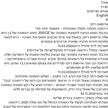
אוכל
מגזין
אנחנו מגייסים
English
X
אייסאפ רוקי
ריהאנה חוותה תקלה אופנתית - וחשפה יותר מדי
כוכבת הפופ הגיעה לתצוגת האופנה של AWGE, מותג האופנה של בן הזוג
שלה אייסאפ רוקי, במעיל עור ארוך שנקרע וחשף את ישבנה • היא לבשה
מתחת חזיית תחרה שחורה וגרביונים שקופים
מערכת לייף סטייל היום
15.02.2026
נישאה בסוד? ריהאנה מעוררת ספקולקציות על אירוסים
כוכבת הפופ הופיעה בפומבי עם טבעת בולטת ונוצצת על הקמיצה שלה,
ועוררה שמועות על נישואים במהלך סיבוב קניות שערכה בסופרמרקט •
ריהאנה ובן זוגה אייסאפ רוקי מגדירים את עצמם נשואים כבר שנים, ויש
להם שלושה ילדים משותפים
מערכת לייף סטייל היום
11.02.2026
אייסאפ רוקי קיבל את הג'וב הכי נחשק - ועולם האופנה מתחרפן
בית האופנה שאנל הכריז כי הראפר המפורסם ובן הזוג של ריהאנה, קיבל
את תפקיד הפרזנטור ושגריר המותג • המינוי מגיע על רקע תצוגת האופנה
הקרובה של שאנל בניו יורק, והשמועות על פתיחת קו גברים חדש
דור גבאי
30.11.2025
מט גאלה בשוק: ריהאנה בהריון שלישי
כשהיא האחרונה לצעוד על השטיח הכחול של מט גאלה 2025, ריהאנה
חשפה בטן חדשה והביאה איתה גם את החדשות הכי מסעירות של הערב