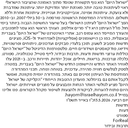
"ישראל היום" הוא גוף תקשורת שנוסד מתוך האמונה שהציבור הישראלי
ראוי לעיתונות טובה יותר, מאוזנת יותר ומדויקת יותר. עיתונות שמדברת
ולא צועקת. עיתונות אמינה, אובייקטיבית ועניינית. עיתונות אחרת וללא
תשלום. המהדורה המודפסת הראשונה פורסמה ב-30 ביולי 2007, וב-2010
הפך "ישראל היום" לעיתון הישראלי בעל שיעור החשיפה הגבוה ביותר בימי
חול. מו"ל העיתון היא ד"ר מרים אדלסון. העורך הראשי הוא עמר לחמנוביץ,
והעורך המייסד הוא עמוס רגב. אתרי האינטרנט של "ישראל היום" בעברית
ובאנגלית, כמו כן היישומונים (אפליקציות) לאנדרואיד ול-iOS, מציגים
חדשות מסביב לשעון, תוכן בלעדי, מבזקים ועדכונים, ניתוחים ופרשנויות,
וידיאו, פודקאסטים ושידורים חיים. פלטפורמות הדיגיטל של "ישראל היום"
כוללות ערוצי חדשות ודעות, תרבות ובידור, לייף סטייל, טכנולוגיה, ספורט,
כלכלה וצרכנות, בריאות, חיילים, אוכל, יהדות, תיירות ורכב. ב-2021 עלו
לאוויר האתר החדש והיישומון החדש של "ישראל היום" בעברית, במטרה
לספק לגולשים חוויה מהירה, עדכנית, בטוחה ונוחה. תכני המהדורה
המודפסת של העיתון זמינים גם באתר, במהדורה יומית מקוונת, ואפשר
לקבל אותם גם בניוזלטר. מועדון ההטבות הייחודי "הקליקה של ישראל
היום" מציע לגולשי האתר הנחות ומבצעים על מוצרים ושירותים. ישראל
היום פתוח להערות, לביקורת ולהצעות לשיפור מקהל הקוראים. פנו אלינו
במייל hayom@israelhayom.co.il.
יום רביעי, 13.5.2026
כ"ו באייר תשפ"ו
חדשות
דעות
ספורט
ForReal
תרבות ובידור