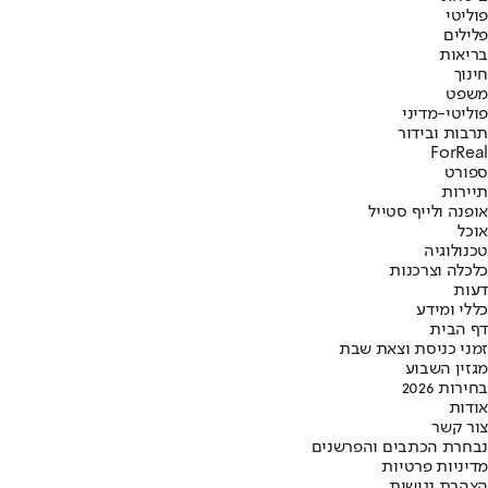
פוליטי
פלילים
בריאות
חינוך
משפט
פוליטי-מדיני
תרבות ובידור
ForReal
ספורט
תיירות
אופנה ולייף סטייל
אוכל
טכנולוגיה
כלכלה וצרכנות
דעות
כללי ומידע
דף הבית
זמני כניסת וצאת שבת
מגזין השבוע
בחירות 2026
אודות
צור קשר
נבחרת הכתבים והפרשנים
מדיניות פרטיות
הצהרת נגישות