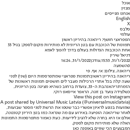
אוכל
מגזין
אנחנו מגייסים
English
X
סלבס
עולמי
הפפראצי חושף: ריהאנה בהיריון ראשון
תמונות של הכוכבת עם בטן הריונית לא מותירות מקום לספק: בגיל 33
אחת הכוכבות הגדולות בעולם בדרך להפוך לאמא
דניאל שירין
31/1/2022, 15:53
,עודכן
31/1/2022, 16:24
0
השמעה
ריהאנה, צילום: אי. אף. פי
ריהאנה בהיריון ראשון:
תמונות פפראצי שמתפרסמות היום (שני) לפני
שעה קלה בכל אתרי הרכילות מעבר לים חושפים תמונות ראשונות של
הזמרת
ריהאנה
בת ה-33, צועדת ברחוב כשהיא מציגה בטן הריונית,
כשלצידה צועד בן זוגה, הראפר אייסאפ רוקי.
View this post on Instagram
A post shared by Universal Music Latvia (@universalmusiclatvia)
שמועות בנוגע לראיון אפשרי כבר שטפו את הרשת לפני מספר שבועות,
לאחר שריהאנה הופיעה באירוע עם מה שנראה כמו בטן היריון קטנטנה,
אולם אז היא בחרה שלא להגיב לידיעות. כעת כאמור מתפרסמות התמונות
האלה שלא מותירות מקום לספק.
המבצעים הכי שווים באופנה כאן