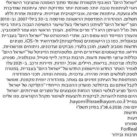
"ישראל היום" הוא גוף תקשורת שנוסד מתוך האמונה שהציבור הישראלי
ראוי לעיתונות טובה יותר, מאוזנת יותר ומדויקת יותר. עיתונות שמדברת
ולא צועקת. עיתונות אמינה, אובייקטיבית ועניינית. עיתונות אחרת וללא
תשלום. המהדורה המודפסת הראשונה פורסמה ב-30 ביולי 2007, וב-2010
הפך "ישראל היום" לעיתון הישראלי בעל שיעור החשיפה הגבוה ביותר בימי
חול. מו"ל העיתון היא ד"ר מרים אדלסון. העורך הראשי הוא עמר לחמנוביץ,
והעורך המייסד הוא עמוס רגב. אתרי האינטרנט של "ישראל היום" בעברית
ובאנגלית, כמו כן היישומונים (אפליקציות) לאנדרואיד ול-iOS, מציגים
חדשות מסביב לשעון, תוכן בלעדי, מבזקים ועדכונים, ניתוחים ופרשנויות,
וידיאו, פודקאסטים ושידורים חיים. פלטפורמות הדיגיטל של "ישראל היום"
כוללות ערוצי חדשות ודעות, תרבות ובידור, לייף סטייל, טכנולוגיה, ספורט,
כלכלה וצרכנות, בריאות, חיילים, אוכל, יהדות, תיירות ורכב. ב-2021 עלו
לאוויר האתר החדש והיישומון החדש של "ישראל היום" בעברית, במטרה
לספק לגולשים חוויה מהירה, עדכנית, בטוחה ונוחה. תכני המהדורה
המודפסת של העיתון זמינים גם באתר, במהדורה יומית מקוונת, ואפשר
לקבל אותם גם בניוזלטר. מועדון ההטבות הייחודי "הקליקה של ישראל
היום" מציע לגולשי האתר הנחות ומבצעים על מוצרים ושירותים. ישראל
היום פתוח להערות, לביקורת ולהצעות לשיפור מקהל הקוראים. פנו אלינו
במייל hayom@israelhayom.co.il.
יום שני, 8.6.2026
כ"ג בסיון תשפ"ו
חדשות
דעות
ספורט
ForReal
תרבות ובידור