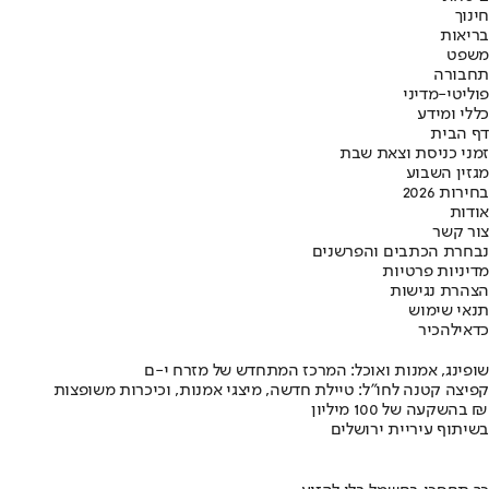
חינוך
בריאות
משפט
תחבורה
פוליטי-מדיני
כללי ומידע
דף הבית
זמני כניסת וצאת שבת
מגזין השבוע
בחירות 2026
אודות
צור קשר
נבחרת הכתבים והפרשנים
מדיניות פרטיות
הצהרת נגישות
תנאי שימוש
כדאי
להכיר
שופינג, אמנות ואוכל: המרכז המתחדש של מזרח י-ם
קפיצה קטנה לחו"ל: טיילת חדשה, מיצגי אמנות, וכיכרות משופצות
בהשקעה של 100 מיליון ₪
בשיתוף עיריית ירושלים