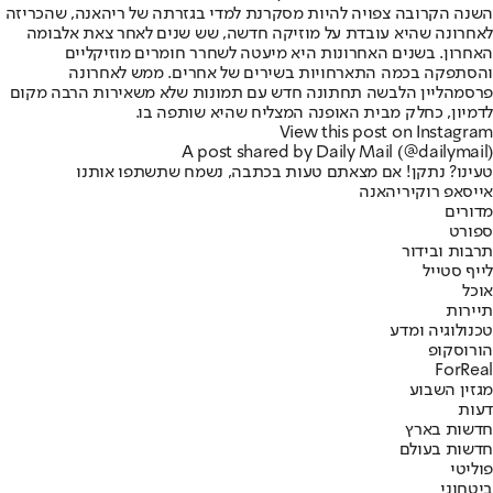
השנה הקרובה צפויה להיות מסקרנת למדי בגזרתה של ריהאנה, שהכריזה
לאחרונה שהיא עובדת על מוזיקה חדשה, שש שנים לאחר צאת אלבומה
האחרון. בשנים האחרונות היא מיעטה לשחרר חומרים מוזיקליים
והסתפקה בכמה התארחויות בשירים של אחרים. ממש לאחרונה
פרסמה
ליין הלבשה תחתונה חדש עם תמונות שלא משאירות הרבה מקום
לדמיון
, כחלק מבית האופנה המצליח שהיא שותפה בו.
View this post on Instagram
A post shared by Daily Mail (@dailymail)
טעינו? נתקן! אם מצאתם טעות בכתבה, נשמח שתשתפו אותנו
אייסאפ רוקי
ריהאנה
מדורים
ספורט
תרבות ובידור
לייף סטייל
אוכל
תיירות
טכנולוגיה ומדע
הורוסקופ
ForReal
מגזין השבוע
דעות
חדשות בארץ
חדשות בעולם
פוליטי
ביטחוני