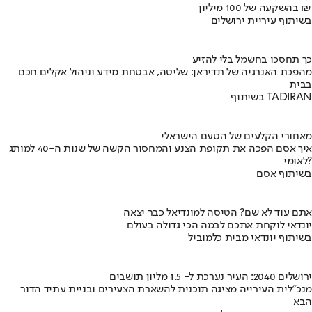
בהשקעה של 100 מיליון ₪
בשיתוף עיריית ירושלים
כך תחסכו בחשמל בלי להזיע
מהפכת האנרגיה של תדיראן: שליטה, אבטחת מידע וניהול אקלים חכם
בבית
בשיתוף TADIRAN
מאחורי הקלעים של הטעם הישראלי
איך אסם הפכה את תקופת הצנע והמחסור הקשה של שנות ה-40 למותג
לאומי?
בשיתוף אסם
אתם עוד לא שם? הטיסה למונדיאל כבר יצאה
יונדאי לוקחת אתכם לבמה הכי גדולה בעולם
בשיתוף יונדאי מבית כלמוביל
ירושלים 2040: העיר נערכת ל- 1.5 מליון תושבים
מנכ"לית העירייה מציגה תוכנית להשארת הצעירים ובניית עתיד הדור
הבא