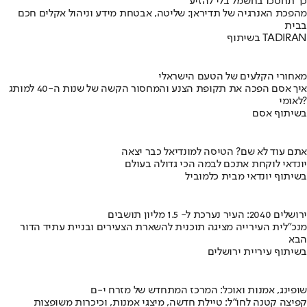
כך תחסכו בחשמל בלי להזיע
מהפכת האנרגיה של תדיראן: שליטה, אבטחת מידע וניהול אקלים חכם
בבית
בשיתוף TADIRAN
מאחורי הקלעים של הטעם הישראלי
איך אסם הפכה את תקופת הצנע והמחסור הקשה של שנות ה-40 למותג
לאומי?
בשיתוף אסם
אתם עוד לא שם? הטיסה למונדיאל כבר יצאה
יונדאי לוקחת אתכם לבמה הכי גדולה בעולם
בשיתוף יונדאי מבית כלמוביל
ירושלים 2040: העיר נערכת ל- 1.5 מליון תושבים
מנכ"לית העירייה מציגה תוכנית להשארת הצעירים ובניית עתיד הדור
הבא
בשיתוף עיריית ירושלים
שופינג, אמנות ואוכל: המרכז המתחדש של מזרח י-ם
קפיצה קטנה לחו"ל: טיילת חדשה, מיצגי אמנות, וכיכרות משופצות