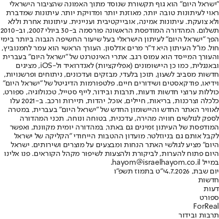
"ישראל היום" הוא גוף תקשורת שנוסד מתוך האמונה שהציבור הישראלי
ראוי לעיתונות טובה יותר, מאוזנת יותר ומדויקת יותר. עיתונות שמדברת
ולא צועקת. עיתונות אמינה, אובייקטיבית ועניינית. עיתונות אחרת וללא
תשלום. המהדורה המודפסת הראשונה פורסמה ב-30 ביולי 2007, וב-2010
הפך "ישראל היום" לעיתון הישראלי בעל שיעור החשיפה הגבוה ביותר בימי
חול. מו"ל העיתון היא ד"ר מרים אדלסון. העורך הראשי הוא עמר לחמנוביץ,
והעורך המייסד הוא עמוס רגב. אתרי האינטרנט של "ישראל היום" בעברית
ובאנגלית, כמו כן היישומונים (אפליקציות) לאנדרואיד ול-iOS, מציגים
חדשות מסביב לשעון, תוכן בלעדי, מבזקים ועדכונים, ניתוחים ופרשנויות,
וידיאו, פודקאסטים ושידורים חיים. פלטפורמות הדיגיטל של "ישראל היום"
כוללות ערוצי חדשות ודעות, תרבות ובידור, לייף סטייל, טכנולוגיה, ספורט,
כלכלה וצרכנות, בריאות, חיילים, אוכל, יהדות, תיירות ורכב. ב-2021 עלו
לאוויר האתר החדש והיישומון החדש של "ישראל היום" בעברית, במטרה
לספק לגולשים חוויה מהירה, עדכנית, בטוחה ונוחה. תכני המהדורה
המודפסת של העיתון זמינים גם באתר, במהדורה יומית מקוונת, ואפשר
לקבל אותם גם בניוזלטר. מועדון ההטבות הייחודי "הקליקה של ישראל
היום" מציע לגולשי האתר הנחות ומבצעים על מוצרים ושירותים. ישראל
היום פתוח להערות, לביקורת ולהצעות לשיפור מקהל הקוראים. פנו אלינו
במייל hayom@israelhayom.co.il.
יום שבת, 4.7.2026
י"ט בתמוז תשפ"ו
חדשות
דעות
ספורט
ForReal
תרבות ובידור