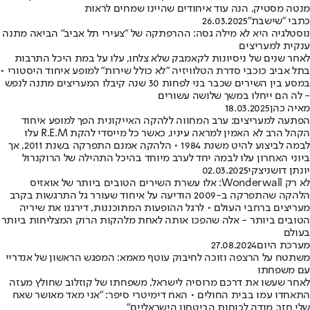
מנטה מסטיק, הנה עוד איחודים שהיינו שמחים לראות
כתבי "שישבת"
26.03.2025
נוסטלגיה היא לא מילה גסה: ההרפתקה של "צעירי תל אביב" הביאה מתנה
ענקית למעריצים
לאחר שנים של ניסיונות לקאמבק שלא צלחו, עלו על במת היכל התרבות
בתל אביב כוכבי סדרת הטלוויזיה "לא כולל שירות" למופע איחוד היסטורי •
במסע בין השירים שכבר בני לפחות 30 שנה קיבלו המעריצים מתנה לנפש
- לה הם ייחלו במשך שלושה עשורים
מאיה כהן
18.03.2025
הפתעה למעריצים: ערב המחווה ללהקה האייקונית הפך למופע איחוד
הקהל הרב לא האמין למראה עיניו, כאשר כל מייסדי להקת R.E.M עלו
לבמה לביצוע להיט משנת 1984 • הלהקה אמנם התפרקה בשנת 2011, אך
ביוני האחרון עלו לבמה יחד לערב מיוחד בהיכל התהילה של הרוקנרול
יונתן דושניצקי
02.03.2025
לא רק Wonderwall: אלו עשרת השירים הטובים ביותר של אואזיס
הלהקה שהתפרקה ב-2009 הודיעה על איחוד שעורר גל התרגשות בקרב
מעריצים ברחבי העולם • לרגל ההופעות המתוכננות, דירגנו את שיריה
הטובים ביותר - אלה שהפכו אותה לאחת מלהקות הרוק המצליחות ביותר
בעולם
מערכת היום
27.08.2024
משתטח על הרצפה וזוכה לחיבוק עוטף מאמא: המפגש הראשון של אנדריי
עם משפחתו
לאחר שעשו את דרכם מרוסיה לישראל, משפחתו של קוזלוב שחולץ מעזה
התאחדו עמו בבית החולים • האח דימיטרי סיפר: "אני מאד מאושר שאח
שלי חזר, מודה לכוחות הביטחון הישראליים"