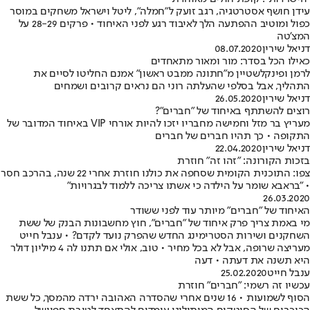
עידן חושף אסטרטגיה, רגב זועק ל"חמלה", ליטל וישראל משחקים במוסר
כפול ומוטיב ההפתעה הלך לאיבוד רגע לפני האיחוד • פרקים 28-29 על
המצ'טה
דניאל שירין
08.07.2020
כאילו הכל בסדר: מור ומאור מתאחדים
לרמן ופינקלשטיין מ"חתונה ממבט ראשון" אמנם החליטו לסיים את
התהליך, אבל בסלפי שהעלתה רוני הם נראים קרובים ושמחים
דניאל שירין
26.05.2020
רוצים להשתתף באיחוד של "חברים"?
מעריץ בר מזל וחמישה מחבריו יזכו להיות אורחי VIP באיחוד המדובר של
התקופה • כך תהיו חברים של חברים
דניאל שירין
22.04.2020
בזכות הקורונה: "זהו זה" חוזרת
צפו: התוכנית הקומית שסחפה את כולנו חוזרת אחרי 22 שנה, בהרכב חסר
• "בראבא שומר על הילדה כי אשתו צריכה ללמוד לבגרויות"
26.03.2020
האיחוד של "חברים" מיותר עוד לפני ששודר
מי באמת צריך פרק איחוד של "חברים", חוץ מחשבונות הבנק של ששת
השחקנים ושירות הסטרימינג החדש שהפרק נועד לקדם? • ענבל חייט
מעריצה שרופה, אבל לא בכל מחיר • טוב, אולי אם תתנו לה 4 מיליון דולר
היא תשנה את דעתה • דעה
ענבל חייט
25.02.2020
עכשיו זה רשמי: "חברים" חוזרת
הסוף לשמועות • 16 שנים אחרי שהסדרה האהובה ירדה מהמסך, כל ששת