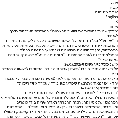
אוכל
מגזין
אנחנו מגייסים
English
X
איחוד
"מהלך שנועד להעלות את שיעור ההצבעה": המפלגות הערביות בדרך
לאיחוד
חד"ש, תע"ל ובל"ד הודיעו על רשימה משותפת טכנית לקראת הבחירות
הקרובות • עוד הוסיפו כי בין הצדדים קיימת הסכמה בסוגיות הפוליטיות
המרכזיות, והן הדגישו את החשיבות שבהמשך התיאום הפוליטי
והפרלמנטרי גם לאחר הבחירות • "מזמינים את רע"מ להצטרף להסכם
באופן מיידי"
מישל מכול
,
ביני אשכנזי
24.05.2026
אל תשכחו אותם: כוכבי "מועדון ארוחת הבוקר" התאחדו לראשונה בהרכב
מלא
מאז יציאת סרט הנעורים האייקוני לפני 40 שנה חמשת כוכביו לא נפגשו
יחד • "אני מאוד מתרגשת שכולנו כאן ביחד", אמרה מולי רינגוולד
דורון פרידמן
14.04.2025
"הכבש ה-16", לפניכם: האיחודים שכולנו היינו מתים לראות
הנשמה הגדולה של מוטל'ה שפיגלר וחבריו על המגרש, הנונסנס הטלוויזיוני
המהפכני של אסי וגורי, הכוח החברתי האדיר שהיה בידי סופרים
ומשוררים, התעלולים חשופי הישבן של בנצי, מומו ויודל'ה - והתמימות
הכובשת של חמישה ילדים עם בלונים צבעוניים • אחרי הקאמבק המוצלח
של חברי "הכבש השישה עשר", להקת צעירי תל אביב ושלישיית שוקולד