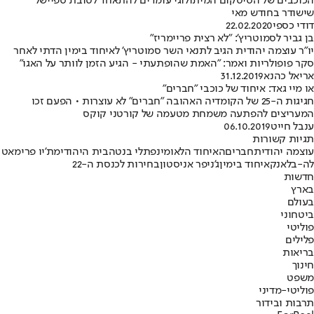
הכוכבים של הסיטקום המיתולוגי עומדים להתאחד לטובת ספיישל
שישודר בחודש מאי
דודי כספי
22.02.2020
בן גביר לסמוטריץ': "לא רצית פריימריז"
יו"ר עוצמה יהודית הגיב לתנאי השר סמוטריץ' לאיחוד בימין הדתי לאחר
סקר פופולריות ואמר: "האמת שהופתעתי - הגיע הזמן לוותר על האגו"
אריאל כהנא
31.12.2019
או מיי גאד: איחוד של כוכבי "חברים"
חגיגות ה-25 של הקומדיה האהובה "חברים" לא עוצרות • הפעם זכו
המעריצים להפתעה משמחת מטעמה של קורטני קוקס
ענבל חייט
06.10.2019
תגיות קשורות
עוצמה יהודית
חברים
האיחוד הלאומי
נפתלי בנט
הבית היהודי
מת'יו פרי
מאט
לה-בלאנק
איחוד בימין
ג'ניפר אניסטון
בחירות לכנסת ה-22
חדשות
בארץ
בעולם
ביטחוני
פוליטי
פלילים
בריאות
חינוך
משפט
פוליטי-מדיני
תרבות ובידור