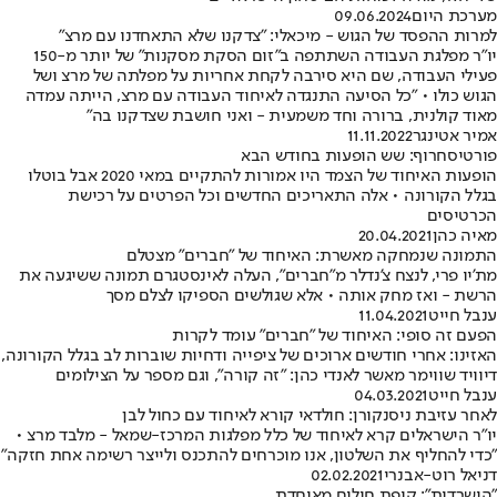
מערכת היום
09.06.2024
למרות ההפסד של הגוש - מיכאלי: "צדקנו שלא התאחדנו עם מרצ"
יו"ר מפלגת העבודה השתתפה ב"זום הסקת מסקנות" של יותר מ-150
פעילי העבודה, שם היא סירבה לקחת אחריות על מפלתה של מרצ ושל
הגוש כולו • "כל הסיעה התנגדה לאיחוד העבודה עם מרצ, הייתה עמדה
מאוד קולנית, ברורה וחד משמעית - ואני חושבת שצדקנו בה"
אמיר אטינגר
11.11.2022
פורטיסחרוף: שש הופעות בחודש הבא
הופעות האיחוד של הצמד היו אמורות להתקיים במאי 2020 אבל בוטלו
בגלל הקורונה • אלה התאריכים החדשים וכל הפרטים על רכישת
הכרטיסים
מאיה כהן
20.04.2021
התמונה שנמחקה מאשרת: האיחוד של "חברים" מצטלם
מת'יו פרי, לנצח צ'נדלר מ"חברים", העלה לאינסטגרם תמונה ששיגעה את
הרשת - ואז מחק אותה • אלא שגולשים הספיקו לצלם מסך
ענבל חייט
11.04.2021
הפעם זה סופי: האיחוד של "חברים" עומד לקרות
האזינו: אחרי חודשים ארוכים של ציפייה ודחיות שוברות לב בגלל הקורונה,
דיוויד שווימר מאשר לאנדי כהן: "זה קורה", וגם מספר על הצילומים
ענבל חייט
04.03.2021
לאחר עזיבת ניסנקורן: חולדאי קורא לאיחוד עם כחול לבן
יו"ר הישראלים קרא לאיחוד של כלל מפלגות המרכז-שמאל - מלבד מרצ •
"כדי להחליף את השלטון, אנו מוכרחים להתכנס ולייצר רשימה אחת חזקה"
דניאל רוט-אבנרי
02.02.2021
"הישרדות": קופת חולים מאוחדת