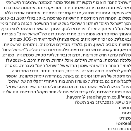
"ישראל היום" הוא גוף תקשורת שנוסד מתוך האמונה שהציבור הישראלי
ראוי לעיתונות טובה יותר, מאוזנת יותר ומדויקת יותר. עיתונות שמדברת
ולא צועקת. עיתונות אמינה, אובייקטיבית ועניינית. עיתונות אחרת וללא
תשלום. המהדורה המודפסת הראשונה פורסמה ב-30 ביולי 2007, וב-2010
הפך "ישראל היום" לעיתון הישראלי בעל שיעור החשיפה הגבוה ביותר בימי
חול. מו"ל העיתון היא ד"ר מרים אדלסון. העורך הראשי הוא עמר לחמנוביץ,
והעורך המייסד הוא עמוס רגב. אתרי האינטרנט של "ישראל היום" בעברית
ובאנגלית, כמו כן היישומונים (אפליקציות) לאנדרואיד ול-iOS, מציגים
חדשות מסביב לשעון, תוכן בלעדי, מבזקים ועדכונים, ניתוחים ופרשנויות,
וידיאו, פודקאסטים ושידורים חיים. פלטפורמות הדיגיטל של "ישראל היום"
כוללות ערוצי חדשות ודעות, תרבות ובידור, לייף סטייל, טכנולוגיה, ספורט,
כלכלה וצרכנות, בריאות, חיילים, אוכל, יהדות, תיירות ורכב. ב-2021 עלו
לאוויר האתר החדש והיישומון החדש של "ישראל היום" בעברית, במטרה
לספק לגולשים חוויה מהירה, עדכנית, בטוחה ונוחה. תכני המהדורה
המודפסת של העיתון זמינים גם באתר, במהדורה יומית מקוונת, ואפשר
לקבל אותם גם בניוזלטר. מועדון ההטבות הייחודי "הקליקה של ישראל
היום" מציע לגולשי האתר הנחות ומבצעים על מוצרים ושירותים. ישראל
היום פתוח להערות, לביקורת ולהצעות לשיפור מקהל הקוראים. פנו אלינו
במייל hayom@israelhayom.co.il.
יום שישי, 17.7.2026
ג' באב תשפ"ו
חדשות
דעות
ספורט
ForReal
תרבות ובידור