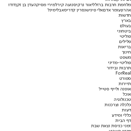
מלחמת חרבות ברזל
ליאור נרקיס
נועה קירל
מירי מסיקה
עדן בן זקן
דודו
אהרון
עומר אדם
אלי פיניש
נסרין קדרי
סאבלימינל
חדשות
בארץ
בעולם
ביטחוני
פוליטי
פלילים
בריאות
חינוך
משפט
פוליטי-מדיני
תרבות ובידור
ForReal
ספורט
תיירות
אופנה ולייף סטייל
אוכל
טכנולוגיה
כלכלה וצרכנות
דעות
כללי ומידע
דף הבית
זמני כניסת וצאת שבת