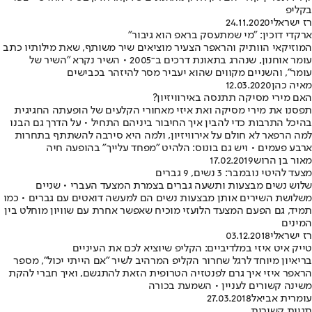
בקליפ
רז ישראלי
24.11.2020
ארקדי דוכין: "מי שמתעסק בראפ הוא גיבור"
המוזיקאי הוותיק והראפר הצעיר מוציאים שיר משותף, שאת מילותיו כתב
עומר אוחנון, שנהרג בתאונת דרכים ב־2005 • השיר נקרא "השיר של
עומר", והשניים מקווים שהוא יעביר מסר להיזהר בכבישים
מאיה כהן
12.03.2020
האם מירי מסיקה תתנסה באירוויזיון?
תפסנו את מירי מסיקה ואת איזי מאחורי הקלעים של הופעתה החגיגית
בהיכל התרבות כדי להבין איך החיבור ביניהם התחיל • על הדרך גם הבנו
למה הרפאר לא חולם על אירוויזיון, ולמה היא סירבה להשתתף בתחרות
ארבע פעמים • ויש גם בונוס: הלהיט "מפחד עלייך" בהופעה חיה
מאור בן הרוש
17.02.2019
מצעד להיטי נובמבר: 3 נשים, 9 גברים
שלוש נשים מבצעות ותשעה גברים בצמרת המצעד העברי • שניים
משלושת השירים אותן מבצעות נשים הם למעשה דואטים עם גברים • כמו
תמיד, גם הפעם המצעד הלועזי מוכיח שאפשר אחרת עם שוויון מוחלט בין
המינים
רז ישראלי
03.12.2018
טייק איט איזי במלדיביים: הקליפ שיוציא לכם את העיניים
בריאיון מיוחד לרגל שחרור הקליפ המרהיב לשיר "אם הייתי יכול", מספר
הראפר איזי איך גרם לפנטזיה הטרופית הזאת להתגשם, ואיך חברי להקת
משינה קשורים לעניין • השמעת בכורה
עומרית אביאל
27.03.2018
תגיות קשורות