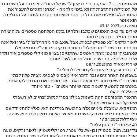
שהתייתמו ב-7 באוקטובר • בראיון ל"ישראל היום" הוא מדבר על חשיבותה
של המוזיקה והתרבות דווקא בימי מלחמה • "אנחנו מנסים להעביר את
המסר שלא מפילים אותנו כל כך מהר ושאנחנו חוזרים לעמוד על הרגליים",
הוא אומר
מאיה כהן
03.12.2023
שירים עד כאן: האמנים שכתבו והלחינו בזמן המלחמה מספרים על היצירה
מתוך הכאב - והרצון לנחמה
ליאור נרקיס "לא מפסיק לבכות, אבל שואב כוח מהחיילים" לי בירן ואליאנה
תדהר כתבו שיר "כמו תפילה" והזמרת נרקיס מקווה "לנחם את אלו
שאהוביהן נקטפו מהן" האמנים שהתגייסו בצו 8 מוזיקלי מספרים איך נולדו
שירי המלחמה החדשים, ומול מי זכו לשיר אותם
שיר זיו
,
מאיה כהן
08.11.2023
"זו זכות ענקית להיות דלק מוראלי לחיילים"
בשבועות האחרונים עובר הזמר איזי מבסיס לבסיס, מבית מלון לבתי
חולים • "כשאני חוזר מהופעה כזאת - אני מרגיש שגם הם תדלקו אותי
באנרגיות להמשיך לשמח כמה שיותר אנשים" • טור מיוחד
איזי
04.11.2023
הראפר המפורסם חווה גזענות במלון בסרי לנקה: "בחיים לא חשבתי
שאתקל כאן באנטישמיות"
המוזיקאי, שמבלה בימים אלה בחופשה במדינת האי, נאלץ להתמודד עם
גילוי גזענות כלפיו כשביקש שירות מאנשי הצוות במלון שבו הוא שוהה
יוסי דלאל
17.04.2023
40 אמנים: "זה קטן עלינו"
גידי גוב, הצל, סטטיק ובן-אל, גלי עטרי, רמי קלינשטיין, ליאור נרקיס, נועה
קירל ונסרין קדרי הם רק חלק מהאמנים שלקחו חלק בשיר החדש • צפו