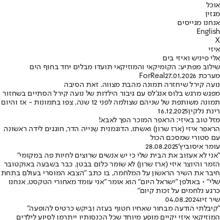
אוכל
מגזין
אנחנו מגייסים
English
X
איזי
אלי פיניש ואיזי בים
שילוב מפתיע: הקומיקאי והמוזיקאי תועדו מבלים יחד בחוף הים
מערכת ForReal
27.01.2026
נועה קירל שיחזרה תמונה מהבת מצווה. זאת הסיבה
מפגש מרגש בלוס אנג'לס עם גיבור הילדות של נועה קירל הסתיים בשחזור
תמונה משותפת של שניהם שצולמה לפני 12 שנה. צפו בתמונות - אז והיום
רינת נלקין
16.12.2025
מזל טוב באיזי: הראפר המוכר הפך לאבא!
הראפר איזי (ארז שרון) ואשתו, הדוגמנית שֵנייה הדר, חוגגים לידה ראשונה
עם סטורי שמסכם הכול
עומר איסוביץ'
28.08.2025
"אני לא אעזוב את הבית שלי כי יש אנשים שרוצים לחיות פה במקומי"
הזמר והיוצר איזי (ארז שרון) לא שומר כלום בבטן. כבר בשבעה באוקטובר
חיבר את השיר הראשון על המלחמה, בו כתב "הצבא המוסרי בעולם בתחת
שלי" • באולפן "ישראל היום" הוא אומר "אני עומד מאחורי הטקסט, אנחנו
כרגע נלחמים על זכות קיום"
שיר זיו
04.08.2024
"קיבלתי הודעה מבחור שאחיו חטוף בעזה וביקש כרטיס להופעה"
המוזיקאי איזי יקיים מופע מיוחד שכל הכנסותיו ייתרמו לסיוע לילדים