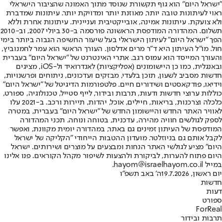
"ישראל היום" הוא גוף תקשורת שנוסד מתוך האמונה שהציבור הישראלי
ראוי לעיתונות טובה יותר, מאוזנת יותר ומדויקת יותר. עיתונות שמדברת
ולא צועקת. עיתונות אמינה, אובייקטיבית ועניינית. עיתונות אחרת וללא
תשלום. המהדורה המודפסת הראשונה פורסמה ב-30 ביולי 2007, וב-2010
הפך "ישראל היום" לעיתון הישראלי בעל שיעור החשיפה הגבוה ביותר בימי
חול. מו"ל העיתון היא ד"ר מרים אדלסון. העורך הראשי הוא עמר לחמנוביץ,
והעורך המייסד הוא עמוס רגב. אתרי האינטרנט של "ישראל היום" בעברית
ובאנגלית, כמו כן היישומונים (אפליקציות) לאנדרואיד ול-iOS, מציגים
חדשות מסביב לשעון, תוכן בלעדי, מבזקים ועדכונים, ניתוחים ופרשנויות,
וידיאו, פודקאסטים ושידורים חיים. פלטפורמות הדיגיטל של "ישראל היום"
כוללות ערוצי חדשות ודעות, תרבות ובידור, לייף סטייל, טכנולוגיה, ספורט,
כלכלה וצרכנות, בריאות, חיילים, אוכל, יהדות, תיירות ורכב. ב-2021 עלו
לאוויר האתר החדש והיישומון החדש של "ישראל היום" בעברית, במטרה
לספק לגולשים חוויה מהירה, עדכנית, בטוחה ונוחה. תכני המהדורה
המודפסת של העיתון זמינים גם באתר, במהדורה יומית מקוונת, ואפשר
לקבל אותם גם בניוזלטר. מועדון ההטבות הייחודי "הקליקה של ישראל
היום" מציע לגולשי האתר הנחות ומבצעים על מוצרים ושירותים. ישראל
היום פתוח להערות, לביקורת ולהצעות לשיפור מקהל הקוראים. פנו אלינו
במייל hayom@israelhayom.co.il.
יום ראשון, 19.7.2026
ה' באב תשפ"ו
חדשות
דעות
ספורט
ForReal
תרבות ובידור