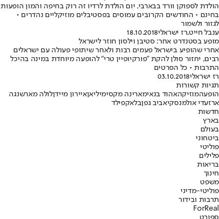
הולדת לספוקן וורד בבארבי, יום הולדת לרדיו זה רוק בחיפה והמון הופעות
בחינם • החודשים הקרובים עמוסים בפסטיבלים מוזיקליים נהדרים •
לגזור ולשמור
ענבל חייט
,
רז ישראלי
18.10.2018
מופע בסטנדרט אחר: סטיבן וילסון חוזר לישראל
אחרי שהופיע בישראל פעמים רבות ולאחר שיתופי פעולה עם ישראלים
רבים, יחזור סולן להקת "פורקיופיין טרי" להופעה מיוחדת במינה בהיכל
התרבות • כל הפרטים
רז ישראלי
03.10.2018
תגיות קשורות
הופעה
מוזיקה
אהוד בנאי
מארינה מקסימיליאן
איירון מיידן
לולה מארש
נגה
ארז
עדי אולמנסקי
אביב גפן
בלאקפילד
חדשות
בארץ
בעולם
ביטחוני
פוליטי
פלילים
בריאות
חינוך
משפט
פוליטי-מדיני
תרבות ובידור
ForReal
ספורט