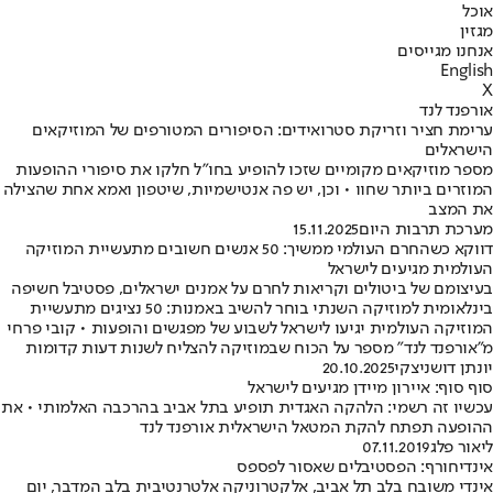
אוכל
מגזין
אנחנו מגייסים
English
X
אורפנד לנד
ערימת חציר וזריקת סטרואידים: הסיפורים המטורפים של המוזיקאים
הישראלים
מספר מוזיקאים מקומיים שזכו להופיע בחו"ל חלקו את סיפורי ההופעות
המוזרים ביותר שחוו • וכן, יש פה אנטישמיות, שיטפון ואמא אחת שהצילה
את המצב
מערכת תרבות היום
15.11.2025
דווקא כשהחרם העולמי ממשיך: 50 אנשים חשובים מתעשיית המוזיקה
העולמית מגיעים לישראל
בעיצומם של ביטולים וקריאות לחרם על אמנים ישראלים, פסטיבל חשיפה
בינלאומית למוזיקה השנתי בוחר להשיב באמנות: 50 נציגים מתעשיית
המוזיקה העולמית יגיעו לישראל לשבוע של מפגשים והופעות • קובי פרחי
מ"אורפנד לנד" מספר על הכוח שבמוזיקה להצליח לשנות דעות קדומות
יונתן דושניצקי
20.10.2025
סוף סוף: איירון מיידן מגיעים לישראל
עכשיו זה רשמי: הלהקה האגדית תופיע בתל אביב בהרכבה האלמותי • את
ההופעה תפתח להקת המטאל הישראלית אורפנד לנד
ליאור פלג
07.11.2019
אינדיחורף: הפסטיבלים שאסור לפספס
אינדי משובח בלב תל אביב, אלקטרוניקה אלטרנטיבית בלב המדבר, יום