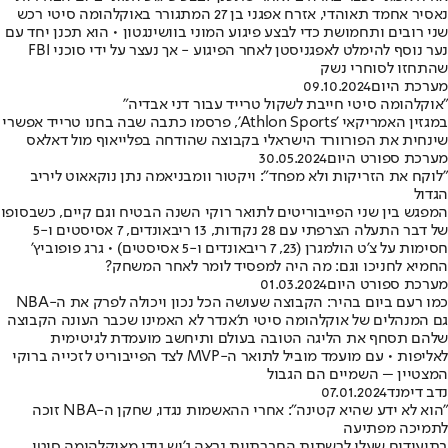
נאסיר אחמד תאוהדי, אזרח אפגני בן 27 המתגורר באוקלהומה סיטי רכש
שני רובים ותחמושת כדי לבצע פיגוע המוני בוושינגטון • הוא תכנן יחד עם
נער נוסף להימלט לאפגניסטן לאחר הפיגוע - אך נעצר על ידי סוכני FBI
שהתחזו לסוחרי נשק
מערכת היום
09.10.2024
"אוקלהומה סיטי חייבת לשקול טרייד עבור דני אבדיה"
במגזין האמריקאי 'Athlon Sports', פרסמו כתבה שבה בחנו טרייד אפשרי
שינחית את הפורוורד הישראלי בקבוצה שהודחה בפלייאוף מול דאלאס
מערכת ספורט היום
30.05.2024
"לוקח את הזריקות ולא מפחד": ויקטור וומבניאמה נתן נוקאאוט ליריב
הגדול
המפגש בין שני הפייבוריטים לתואר רוקי השנה הבטיח וגם קיים, כשבסופו
של דבר התעלה הצרפתי עם 28 נקודות, 13 ריבאונדים, 7 אסיסטים ו-5
חסימות על צ'ט הולמגרן (23, 7 ריבאונדים ו-5 אסיסטים) • גרג פופוביץ'
החמיא לחניכו וגם: מה היה למפסיד לומר לאחר המשחק?
מערכת ספורט היום
01.03.2024
כמו רעם ביום בהיר: הקבוצה שעושה הכל נכון ויכולה לפרק את ה-NBA
גם המנהלים של אוקלהומה סיטי ת'אנדר לא האמינו שכבר העונה הקבוצה
שלהם תסחף את הליגה הטובה בעולם ותיחשב מועמדת לגיטימית
לאליפות • עם מועמד מוביל לתואר ה-MVP לצד הפייבוריט לזכייה ברוקי
המצטיין – השמיים הם הגבול
נדב דימנד
07.01.2024
"הוא לא ידע שהיא קטינה": אחרי ההאשמות נגדו, שחקן ה-NBA זוכה
לתמיכה מפתיעה
בתיעודים שעלו לרשתות החברתיות נראה ג'וש גידי מאוקלהומה סיטי