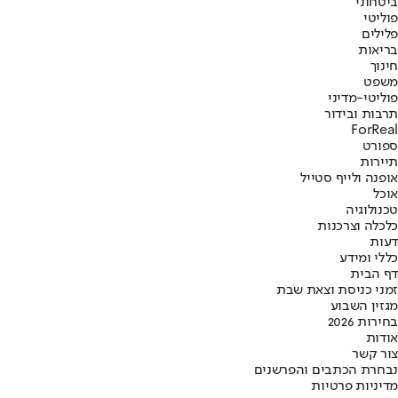
ביטחוני
פוליטי
פלילים
בריאות
חינוך
משפט
פוליטי-מדיני
תרבות ובידור
ForReal
ספורט
תיירות
אופנה ולייף סטייל
אוכל
טכנולוגיה
כלכלה וצרכנות
דעות
כללי ומידע
דף הבית
זמני כניסת וצאת שבת
מגזין השבוע
בחירות 2026
אודות
צור קשר
נבחרת הכתבים והפרשנים
מדיניות פרטיות