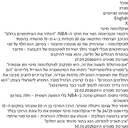
אוכל
מגזין
אנחנו מגייסים
English
X
אוקלהומה סיטי
ויקטור ומבניאמה הפר את חוקי ה-NBA: "הותיר את העיתונאים בהלם"
הכוכב הצרפתי התקשה עם 20 נקודות ב-4 מ-15 מהשדה בהפסד
לאוקלהומה - שהרחיק את סן אנטוניו מהגמר • בסיום, הוא חלף על פני
העיתונאים מבלי לעצור והלך ישירות לאוטובוס של הקבוצה • מדובר
בהפרת הנהלים של הליגה, והוא צפוי להיקנס
מערכת ספורט היום
27.05.2026
"אם פורטלנד תעשה את זה, היא תתקרב לאוקלהומה סיטי וסן אנטוניו"
ב"ספורט אילוסטרייטד" ניתחו את הסיטואציה של הטרייל בלייזרס: "הם
קיבלו את האופציה המובילה בדמות אבדיה, אבל צריכים להציב סביבו את
החלקים הנכונים" • גם ג'ו קרונין, הג'נרל מנג'ר, החמיא לישראלי בענק: "הוא
היה בדרך הנכונה להפוך לגבר כבר בוושינגטון"
מערכת ספורט היום
22.02.2026
בלתי נתפס: השחקן שזכה ב-NBA בלי הופעה רשמית - חלה בסרטן
האשכים
חוסר מזל עצום: ניקולה טופיץ', הרכז הסרבי בן ה-20 שנבחר במקום ה-12
בדראפט 24/25 על ידי אוקלהומה סיטי ופספס את כל עונת הרוקי בגלל
קרע ברצועה הצולבת - אובחן עם המחלה הנוראית • סם פרסטי שיתף:
"אין תאריך לחזרתו, הוא בחור מיוחד והוא יחלים"
מערכת ספורט היום
30.10.2025