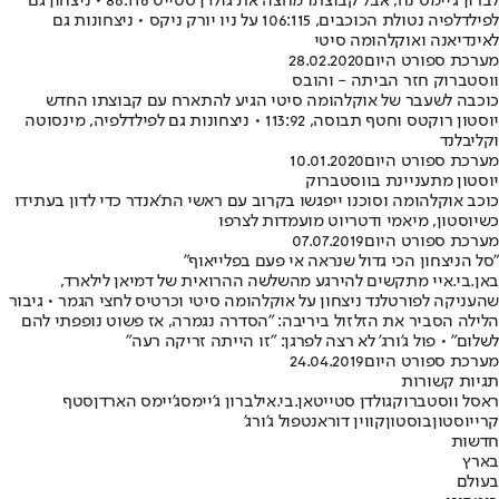
לברון ג'יימס נח, אבל קבוצתו מחצה את גולדן סטייט 86:116 • ניצחון גם
לפילדלפיה נטולת הכוכבים, 106:115 על ניו יורק ניקס • ניצחונות גם
לאינדיאנה ואוקלהומה סיטי
מערכת ספורט היום
28.02.2020
ווסטברוק חזר הביתה - והובס
כוכבה לשעבר של אוקלהומה סיטי הגיע להתארח עם קבוצתו החדש
יוסטון רוקטס וחטף תבוסה, 113:92 • ניצחונות גם לפילדלפיה, מינסוטה
וקליבלנד
מערכת ספורט היום
10.01.2020
יוסטון מתעניינת בווסטברוק
כוכב אוקלהומה וסוכנו ייפגשו בקרוב עם ראשי הת'אנדר כדי לדון בעתידו
כשיוסטון, מיאמי ודטריוט מועמדות לצרפו
מערכת ספורט היום
07.07.2019
"סל הניצחון הכי גדול שנראה אי פעם בפלייאוף"
באן.בי.איי מתקשים להירגע מהשלשה ההרואית של דמיאן לילארד,
שהעניקה לפורטלנד ניצחון על אוקלהומה סיטי וכרטיס לחצי הגמר • גיבור
הלילה הסביר את הזלזול ביריבה: "הסדרה נגמרה, אז פשוט נופפתי להם
לשלום" • פול ג'ורג' לא רצה לפרגן: "זו הייתה זריקה רעה"
מערכת ספורט היום
24.04.2019
תגיות קשורות
ראסל ווסטברוק
גולדן סטייט
אן.בי.אי
לברון ג'יימס
ג'יימס הארדן
סטף
קרי
יוסטון
בוסטון
קווין דוראנט
פול ג'ורג'
חדשות
בארץ
בעולם