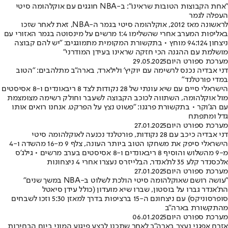
"אחת הקבוצות הטובות שראינו": ב-NBA חוגגים עם אוקלהומה סיטי
העפלה לגמר
לראשונה מאז 2012, אוקלהומה סיטי בגמר ה-NBA, זאת לאחר שזכו
באליפות המערב אחרי שהשלימו 1:4 מרשים על מינסוטה בגמר האזורי עם
ניצחון 94:124 מוחץ • בתקשורת המקומית מתמוגגים: "יש להם קבוצה
מושלמת עם ההגנה הכי חזקה שראינו בעידן המודרני"
מערכת ספורט היום
29.05.2025
דני אבדיה נכנס לרשימה עם יוקיץ' ולילארד, בארה"ב מתלהבים: "הטוב
במדי פורטלנד"
הישראלי סיים עם שיא עונתי של 28 נקודות לצד 8 ריבאונדים ו-8 אסיסטים
מול אוקלהומה, השתווה לכוכב הקבוצה לשעבר וחולק רשימה מצומצמת
עם הג'וקר • בתקשורת פרגנו: "פשוט נצץ על הפרקט. אנחנו רואים אותו
גדל ומתפתח
מערכת ספורט היום
27.01.2025
דני אבדיה כיכב עם 28 נקודות, פורטלנד נכנעה לאוקלהומה סיטי
הישראלי סיפק את משחקו הטוב ביותר העונה, צלף 9 מ-16 מהשדה ו-4
מ-9 מהשלוש והוסיף 8 ריבאונדים ו-8 אסיסטים בערב מרשים • גילג'ס
אלכסנדר קלע 35 לת'אנדר, הבלייזרס נעצרו אחרי 4 ניצחונות
מערכת ספורט היום
27.01.2025
"עושה רושם שאוקלהומה סיטי הולכת לשלוט ב-NBA במשך שנים"
הת'אנדר גברו על בוסטון, שברו שיא מועדון (כולל עידן סיאטל
סופרסוניקס) עם ניצחונם ה-15 ברציפות בדרך למאזן 5:30 וזכו לשבחים
מהתקשורת בארה"ב
מערכת ספורט היום
06.01.2025
אזרח אפגני נעצר בארה"ב לאחר שתכנן לבצע פיגוע המוני ביום הבחירות