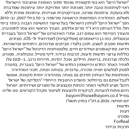
"ישראל היום" הוא גוף תקשורת שנוסד מתוך האמונה שהציבור הישראלי
ראוי לעיתונות טובה יותר, מאוזנת יותר ומדויקת יותר. עיתונות שמדברת
ולא צועקת. עיתונות אמינה, אובייקטיבית ועניינית. עיתונות אחרת וללא
תשלום. המהדורה המודפסת הראשונה פורסמה ב-30 ביולי 2007, וב-2010
הפך "ישראל היום" לעיתון הישראלי בעל שיעור החשיפה הגבוה ביותר בימי
חול. מו"ל העיתון היא ד"ר מרים אדלסון. העורך הראשי הוא עמר לחמנוביץ,
והעורך המייסד הוא עמוס רגב. אתרי האינטרנט של "ישראל היום" בעברית
ובאנגלית, כמו כן היישומונים (אפליקציות) לאנדרואיד ול-iOS, מציגים
חדשות מסביב לשעון, תוכן בלעדי, מבזקים ועדכונים, ניתוחים ופרשנויות,
וידיאו, פודקאסטים ושידורים חיים. פלטפורמות הדיגיטל של "ישראל היום"
כוללות ערוצי חדשות ודעות, תרבות ובידור, לייף סטייל, טכנולוגיה, ספורט,
כלכלה וצרכנות, בריאות, חיילים, אוכל, יהדות, תיירות ורכב. ב-2021 עלו
לאוויר האתר החדש והיישומון החדש של "ישראל היום" בעברית, במטרה
לספק לגולשים חוויה מהירה, עדכנית, בטוחה ונוחה. תכני המהדורה
המודפסת של העיתון זמינים גם באתר, במהדורה יומית מקוונת, ואפשר
לקבל אותם גם בניוזלטר. מועדון ההטבות הייחודי "הקליקה של ישראל
היום" מציע לגולשי האתר הנחות ומבצעים על מוצרים ושירותים. ישראל
היום פתוח להערות, לביקורת ולהצעות לשיפור מקהל הקוראים. פנו אלינו
במייל hayom@israelhayom.co.il.
יום חמישי, 11.6.2026
כ"ו בסיון תשפ"ו
חדשות
דעות
ספורט
ForReal
תרבות ובידור