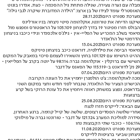
מבלה עם נערה צעירה, שגילה מתחת גיל ההסכמה • כעת, אנדרו בוגוט
האוסטרלי עומד לצידו של בן ארצו: "הילדה המדוברת שיקרה לגבי גילה"
מערכת ספורט היום
28.11.2023
שיקגו הדיחה את טורונטו, אוקלהומה סיטי ניצחה בניו אורלינס
הבולס חזרו מפיגור 19 בדרך לניצחון 105:109 על הראפטורס ומפגש מול
מיאמי בשלב המכריע של הפליי-אין • גילג'ס אלכסנדר וגידי כיכבו בניצחון
הדרמטי של הת'אנדר
מערכת ספורט היום
13.04.2023
מיאמי הביסה את פילדלפיה, דוראנט כיכב בניצחון פיניקס
ההיט הרשימו עם 101:129 בחוץ והשאירו לעצמם סיכוי במאבק על המקום
השישי עם ברוקלין • אוקלהומה גברה 98:114 על יוטה בקרב על הפלייאין •
29 נק' לדוראנט ב-115:119 של הסאנס על דנבר
מערכת ספורט היום
07.04.2023
מכה לאוקלהומה: צ'ט הולמגרן יחמיץ את כל העונה הקרובה
הכישרון הצעיר של הת'אנדר, שנבחר לפני חודש וחצי במקום השני
בדראפט, נפצע במשחק ראווה ויחמיץ את כל עונת הרוקי בשל קרע
ברצועות
מערכת ספורט היום
25.08.2022
עם הבאזר: לייקרס חזרו לנצח
אחרי שלושה הפסדים רצופים, שלשה של קייל קוזמה, ברגע האחרון,
סידרה למוליכת המערב 121:124 על דנבר • טורונטו גברה על מילווקי
106:114 - כוכבי שתי הקבוצות נחו
מערכת ספורט היום
11.08.2020
ניצחון שביעי ברציפות ללייקרס