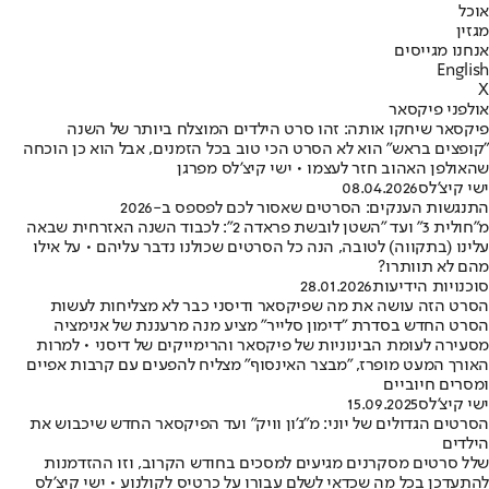
אוכל
מגזין
אנחנו מגייסים
English
X
אולפני פיקסאר
פיקסאר שיחקו אותה: זהו סרט הילדים המוצלח ביותר של השנה
"קופצים בראש" הוא לא הסרט הכי טוב בכל הזמנים, אבל הוא כן הוכחה
שהאולפן האהוב חזר לעצמו • ישי קיצ'לס מפרגן
ישי קיצ'לס
08.04.2026
התנגשות הענקים: הסרטים שאסור לכם לפספס ב-2026
מ"חולית 3" ועד "השטן לובשת פראדה 2": לכבוד השנה האזרחית שבאה
עלינו (בתקווה) לטובה, הנה כל הסרטים שכולנו נדבר עליהם • על אילו
מהם לא תוותרו?
סוכנויות הידיעות
28.01.2026
הסרט הזה עושה את מה שפיקסאר ודיסני כבר לא מצליחות לעשות
הסרט החדש בסדרת "דימון סלייר" מציע מנה מרעננת של אנימציה
מסעירה לעומת הבינוניות של פיקסאר והרימייקים של דיסני • למרות
האורך המעט מופרז, "מבצר האינסוף" מצליח להפעים עם קרבות אפיים
ומסרים חיוביים
ישי קיצ'לס
15.09.2025
הסרטים הגדולים של יוני: מ"ג'ון וויק" ועד הפיקסאר החדש שיכבוש את
הילדים
שלל סרטים מסקרנים מגיעים למסכים בחודש הקרוב, וזו ההזדמנות
להתעדכן בכל מה שכדאי לשלם עבורו על כרטיס לקולנוע • ישי קיצ'לס