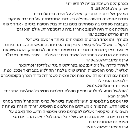
מארגן לכם רשימת צפייה לחודש יוני
ישי קיצ'לס
31.05.2025
המהלך של דיסני: הוסר קו עלילה על נערה טרנסג'נדרית
סדרת אנימציה חדשה שתעלה בשירות הסטרימינג של החברה עוסקת
בקבוצת ספורט בה משחקים בנים ובנות בגיל חטיבת ביניים • אחד מקווי
העלילה אמור היה לעקוב אחרי נערה טרנסג'נדרית, אולם הוא נגנז
דורון פרידמן
18.12.2024
מטורף: זהו אחד הסרטים המצליחים ביותר אי פעם בישראל
"הקול בראש 2" של פיקסאר מציין את הפתיחה החמישית הגבוהה ביותר
אי פעם בארץ מבחינת מכירת כרטיסים • אם זה לא מספיק, הוא השיג את
הפתיחה הגבוהה ביותר של השנה ברחבי העולם - ושבר שיאים בארה"ב
ערן איצקוביץ
17.06.2024
לשרוד סדרה של ניסויים: צפו בפרויקט הענק של דיסני ופיקסאר
"אליאו", סרט האנימציה החדש שיגיע לבתי הקולנוע בפברואר 2024, מציג
דמות עם דמיון פורה שמוצאת את עצמה כשגרירת כדור הארץ בקומוניברס
• לפניכם הטריילר
מערכת היום
26.06.2023
"הפלאש" מגיע לקולנוע ויסמין מועלם באלבום חדש: כל המלצות התרבות
לשבוע הבא
שני אמנים בינלאומיים יגיעו להופעה בישראל, כריס המסוורת' חוזר בסרט
אקשן חדש, התקווה 6 משיקים את אלבומם השמיני, "זרה" חוזרת בעונתה
השביעית, פיקסאר מעלים לאקרנים סרט אנימציה חדש, פודקאסט על
אורח חיים בריא והצגה חדשה של יובל המבולבל • אלה הדברים הכי
מעניינים שמחכים לכם
ערן איצקוביץ
15.06.2023