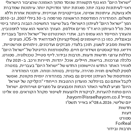
"ישראל היום" הוא גוף תקשורת שנוסד מתוך האמונה שהציבור הישראלי
ראוי לעיתונות טובה יותר, מאוזנת יותר ומדויקת יותר. עיתונות שמדברת
ולא צועקת. עיתונות אמינה, אובייקטיבית ועניינית. עיתונות אחרת וללא
תשלום. המהדורה המודפסת הראשונה פורסמה ב-30 ביולי 2007, וב-2010
הפך "ישראל היום" לעיתון הישראלי בעל שיעור החשיפה הגבוה ביותר בימי
חול. מו"ל העיתון היא ד"ר מרים אדלסון. העורך הראשי הוא עמר לחמנוביץ,
והעורך המייסד הוא עמוס רגב. אתרי האינטרנט של "ישראל היום" בעברית
ובאנגלית, כמו כן היישומונים (אפליקציות) לאנדרואיד ול-iOS, מציגים
חדשות מסביב לשעון, תוכן בלעדי, מבזקים ועדכונים, ניתוחים ופרשנויות,
וידיאו, פודקאסטים ושידורים חיים. פלטפורמות הדיגיטל של "ישראל היום"
כוללות ערוצי חדשות ודעות, תרבות ובידור, לייף סטייל, טכנולוגיה, ספורט,
כלכלה וצרכנות, בריאות, חיילים, אוכל, יהדות, תיירות ורכב. ב-2021 עלו
לאוויר האתר החדש והיישומון החדש של "ישראל היום" בעברית, במטרה
לספק לגולשים חוויה מהירה, עדכנית, בטוחה ונוחה. תכני המהדורה
המודפסת של העיתון זמינים גם באתר, במהדורה יומית מקוונת, ואפשר
לקבל אותם גם בניוזלטר. מועדון ההטבות הייחודי "הקליקה של ישראל
היום" מציע לגולשי האתר הנחות ומבצעים על מוצרים ושירותים. ישראל
היום פתוח להערות, לביקורת ולהצעות לשיפור מקהל הקוראים. פנו אלינו
במייל hayom@israelhayom.co.il.
יום שלישי, 28.4.2026
י"א באייר תשפ"ו
חדשות
דעות
ספורט
ForReal
תרבות ובידור