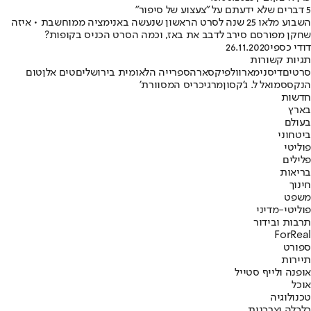
5 דברים שלא ידעתם על "צעצוע של סיפור"
השבוע מלאו 25 שנה לסרט הראשון שנעשה באנימציה ממוחשבת • איזה
שחקן מפורסם סירב לדבב את באז, וכמה הסרט הכניס בקופות?
דודי כספי
26.11.2020
תגיות קשורות
סרטים
דיסני
מארוול
פיקסאר
הספרייה הלאומית בירושלים
טים אלן
טום
הנקס
סמואל ל. ג'קסון
מרגי
כריס המסוורת'
חדשות
בארץ
בעולם
ביטחוני
פוליטי
פלילים
בריאות
חינוך
משפט
פוליטי-מדיני
תרבות ובידור
ForReal
ספורט
תיירות
אופנה ולייף סטייל
אוכל
טכנולוגיה
כלכלה וצרכנות