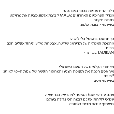
חלון ההזדמנויות בכפר גנים נסגר
קבוצת אלמוג מציגה את פרויקט MALA: מגדלי הפרימיום האחרונים
בפתח תקווה
בשיתוף קבוצת אלמוג
כך תחסכו בחשמל בלי להזיע
מהפכת האנרגיה של תדיראן: שליטה, אבטחת מידע וניהול אקלים חכם
בבית
בשיתוף TADIRAN
מאחורי הקלעים של הטעם הישראלי
איך אסם הפכה את תקופת הצנע והמחסור הקשה של שנות ה-40 למותג
לאומי?
בשיתוף אסם
אתם עוד לא שם? הטיסה למונדיאל כבר יצאה
יונדאי לוקחת אתכם לבמה הכי גדולה בעולם
בשיתוף יונדאי מבית כלמוביל