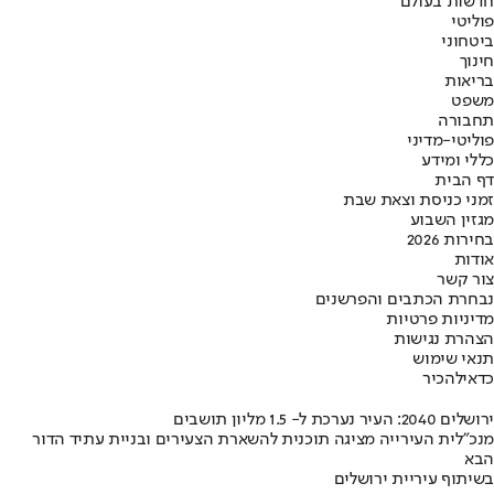
חדשות בעולם
פוליטי
ביטחוני
חינוך
בריאות
משפט
תחבורה
פוליטי-מדיני
כללי ומידע
דף הבית
זמני כניסת וצאת שבת
מגזין השבוע
בחירות 2026
אודות
צור קשר
נבחרת הכתבים והפרשנים
מדיניות פרטיות
הצהרת נגישות
תנאי שימוש
כדאי
להכיר
ירושלים 2040: העיר נערכת ל- 1.5 מליון תושבים
מנכ"לית העירייה מציגה תוכנית להשארת הצעירים ובניית עתיד הדור
הבא
בשיתוף עיריית ירושלים