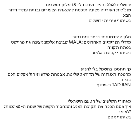
ירושלים 2040: העיר נערכת ל- 1.5 מליון תושבים
מנכ"לית העירייה מציגה תוכנית להשארת הצעירים ובניית עתיד הדור
הבא
בשיתוף עיריית ירושלים
חלון ההזדמנויות בכפר גנים נסגר
קבוצת אלמוג מציגה את פרויקט MALA: מגדלי הפרימיום האחרונים
בפתח תקווה
בשיתוף קבוצת אלמוג
כך תחסכו בחשמל בלי להזיע
מהפכת האנרגיה של תדיראן: שליטה, אבטחת מידע וניהול אקלים חכם
בבית
בשיתוף TADIRAN
מאחורי הקלעים של הטעם הישראלי
איך אסם הפכה את תקופת הצנע והמחסור הקשה של שנות ה-40 למותג
לאומי?
בשיתוף אסם