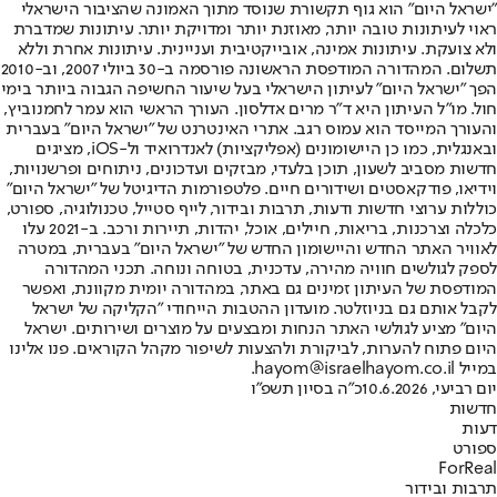
"ישראל היום" הוא גוף תקשורת שנוסד מתוך האמונה שהציבור הישראלי
ראוי לעיתונות טובה יותר, מאוזנת יותר ומדויקת יותר. עיתונות שמדברת
ולא צועקת. עיתונות אמינה, אובייקטיבית ועניינית. עיתונות אחרת וללא
תשלום. המהדורה המודפסת הראשונה פורסמה ב-30 ביולי 2007, וב-2010
הפך "ישראל היום" לעיתון הישראלי בעל שיעור החשיפה הגבוה ביותר בימי
חול. מו"ל העיתון היא ד"ר מרים אדלסון. העורך הראשי הוא עמר לחמנוביץ,
והעורך המייסד הוא עמוס רגב. אתרי האינטרנט של "ישראל היום" בעברית
ובאנגלית, כמו כן היישומונים (אפליקציות) לאנדרואיד ול-iOS, מציגים
חדשות מסביב לשעון, תוכן בלעדי, מבזקים ועדכונים, ניתוחים ופרשנויות,
וידיאו, פודקאסטים ושידורים חיים. פלטפורמות הדיגיטל של "ישראל היום"
כוללות ערוצי חדשות ודעות, תרבות ובידור, לייף סטייל, טכנולוגיה, ספורט,
כלכלה וצרכנות, בריאות, חיילים, אוכל, יהדות, תיירות ורכב. ב-2021 עלו
לאוויר האתר החדש והיישומון החדש של "ישראל היום" בעברית, במטרה
לספק לגולשים חוויה מהירה, עדכנית, בטוחה ונוחה. תכני המהדורה
המודפסת של העיתון זמינים גם באתר, במהדורה יומית מקוונת, ואפשר
לקבל אותם גם בניוזלטר. מועדון ההטבות הייחודי "הקליקה של ישראל
היום" מציע לגולשי האתר הנחות ומבצעים על מוצרים ושירותים. ישראל
היום פתוח להערות, לביקורת ולהצעות לשיפור מקהל הקוראים. פנו אלינו
במייל hayom@israelhayom.co.il.
יום רביעי, 10.6.2026
כ"ה בסיון תשפ"ו
חדשות
דעות
ספורט
ForReal
תרבות ובידור