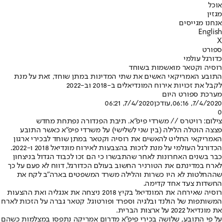
אוכל
מגזין
אנחנו מגייסים
English
X
ספורט
כדורגל עולמי
רוסיה וקטאר מואשמות בשוחד
התובע האמריקאי האשים את שתי המדינות במתן שוחד, זאת על מנת
לקבל את זכויות אירוח המונדיאלים ב-2018 וב-2022
מערכת ספורט היום
7/4/2020, 06:16
,עודכן
7/4/2020, 06:21
0
צילום: רויטרס // משרדי פיפ"א. תיבת הפנדורה נפתחת מחדש
פצצה הוטלה הלילה (בין שני לשלישי) על משרדי פיפ"א כאשר התובע
האמריקאי החליט להאשים את רוסיה וקטאר במתן שוחד לבכירי ארגון
הכדורגל העולמי על מנת לזכות בהצבעות לאירוח מונדיאל 2018 ו-2022.
כבר בשנים האחרונות לאחר שהתבשרו כי הם זכו לכבוד הגדול בניצחון
לארח במדינתם את הטורניר החשוב בעולם הכדורגל, דווח לא פעם על כך
שההחלטות לא היו כשרות והלילה משרד המשפטים בארה”ב לקח את
החשדות צעד אחד קדימה.
רוסיה שאירחה את המונדיאל בקיץ 2018 ניצחה את אנגליה ואת ההצעות
המשותפות של הולנד ובלגיה וספרד ופורטוגל. קטאר גברה על הזכות לארח
את מונדיאל 2022 על ארצות הברית.
על פי התובע, שלושה בכירי פיפ"א מדרום אמריקה נתפסו במצלמות כשהם