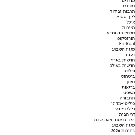
מדורים
ספורט
תרבות ובידור
לייף סטייל
אוכל
תיירות
טכנולוגיה ומדע
הורוסקופ
ForReal
מגזין השבוע
דעות
חדשות בארץ
חדשות בעולם
פוליטי
ביטחוני
חינוך
בריאות
משפט
תחבורה
פוליטי-מדיני
כללי ומידע
דף הבית
זמני כניסת וצאת שבת
מגזין השבוע
בחירות 2026