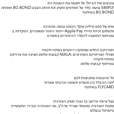
צובעים את הבית? אל תעשו את הטעות הזו
מומחה BG BOND עושה סדר על המדפים ומציג את מותג הצבע SIMPLY
בשיתוף BG BOND
שיא של 600 מיליון שקל: הטוטו עושה מהפיכה
יחסי הימור משופרים, הפקדות ב-Apple Pay ותשלום זכיות מיידי
בשיתוף המועצה להסדר ההימורים בספורט
הפרויקט החדש שמסקרן רוכשים בפתח תקווה
קבוצת אלמוג מציגה את פרויקט MALA: מגדלי הפרימיום האחרונים
בפתח תקווה
בשיתוף קבוצת אלמוג
כל ההטבות שמגיעות לכם
מה ההבדל בין מועדון תעופה וכרטיס אשראי?
בשיתוף FLYCARD
בצל איומי איראן: כך נערך משק האנרגיה
פסגת האנרגיה במעמד שגריר ארה"ב, שר האנרגיה ובכירי התעשייה
בישראל ובעולם