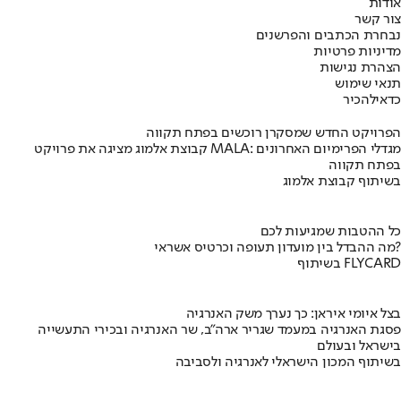
אודות
צור קשר
נבחרת הכתבים והפרשנים
מדיניות פרטיות
הצהרת נגישות
תנאי שימוש
כדאי
להכיר
הפרויקט החדש שמסקרן רוכשים בפתח תקווה
קבוצת אלמוג מציגה את פרויקט MALA: מגדלי הפרימיום האחרונים
בפתח תקווה
בשיתוף קבוצת אלמוג
כל ההטבות שמגיעות לכם
מה ההבדל בין מועדון תעופה וכרטיס אשראי?
בשיתוף FLYCARD
בצל איומי איראן: כך נערך משק האנרגיה
פסגת האנרגיה במעמד שגריר ארה"ב, שר האנרגיה ובכירי התעשייה
בישראל ובעולם
בשיתוף המכון הישראלי לאנרגיה ולסביבה