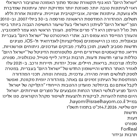
"ישראל היום" הוא גוף תקשורת שנוסד מתוך האמונה שהציבור הישראלי
ראוי לעיתונות טובה יותר, מאוזנת יותר ומדויקת יותר. עיתונות שמדברת
ולא צועקת. עיתונות אמינה, אובייקטיבית ועניינית. עיתונות אחרת וללא
תשלום. המהדורה המודפסת הראשונה פורסמה ב-30 ביולי 2007, וב-2010
הפך "ישראל היום" לעיתון הישראלי בעל שיעור החשיפה הגבוה ביותר בימי
חול. מו"ל העיתון היא ד"ר מרים אדלסון. העורך הראשי הוא עמר לחמנוביץ,
והעורך המייסד הוא עמוס רגב. אתרי האינטרנט של "ישראל היום" בעברית
ובאנגלית, כמו כן היישומונים (אפליקציות) לאנדרואיד ול-iOS, מציגים
חדשות מסביב לשעון, תוכן בלעדי, מבזקים ועדכונים, ניתוחים ופרשנויות,
וידיאו, פודקאסטים ושידורים חיים. פלטפורמות הדיגיטל של "ישראל היום"
כוללות ערוצי חדשות ודעות, תרבות ובידור, לייף סטייל, טכנולוגיה, ספורט,
כלכלה וצרכנות, בריאות, חיילים, אוכל, יהדות, תיירות ורכב. ב-2021 עלו
לאוויר האתר החדש והיישומון החדש של "ישראל היום" בעברית, במטרה
לספק לגולשים חוויה מהירה, עדכנית, בטוחה ונוחה. תכני המהדורה
המודפסת של העיתון זמינים גם באתר, במהדורה יומית מקוונת, ואפשר
לקבל אותם גם בניוזלטר. מועדון ההטבות הייחודי "הקליקה של ישראל
היום" מציע לגולשי האתר הנחות ומבצעים על מוצרים ושירותים. ישראל
היום פתוח להערות, לביקורת ולהצעות לשיפור מקהל הקוראים. פנו אלינו
במייל hayom@israelhayom.co.il.
יום שלישי, 14.7.2026
כ"ט בתמוז תשפ"ו
חדשות
דעות
ספורט
ForReal
תרבות ובידור