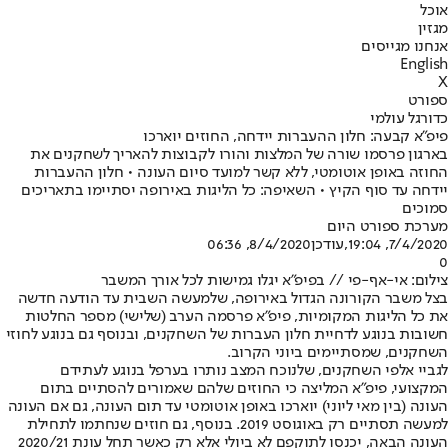
אוכל
מגזין
אנחנו מגייסים
English
X
ספורט
כדורגל עולמי
פיפ"א קבעה: חלון ההעברות יידחה, החוזים יוארכו
בארגון פרסמו שורה של המלצות והורו לקבוצות להאריך לשחקנים את
החוזה באופן אוטומטי, ללא קשר למועד סיום העונה • חלון ההעברות
יידחה עד סוף הקיץ • השאיפה: כל הליגות באירופה יסתיימו בתאריכים
סמוכים
מערכת ספורט היום
7/4/2020, 19:04
,עודכן
8/4/2020, 06:36
0
צילום: אי-אף-פי // בפיפ"א יגלו גמישות לכל אורך המשבר
בצל משבר הקורונה הגדול באירופה, שלמעשה השבית עד הודעה חדשה
את כל הליגות המקומיות, פיפ"א פרסמה הערב (שלישי) מספר החלטות
חשובות בנוגע לדחיית חלון העברות של השחקנים, ובנוסף גם בנוגע לחוזי
השחקנים, שמסתיימים ביוני הקרוב.
לגביי אלפי השחקנים, שלנוכח המצב נותרו בערפל בנוגע לעתידם
המקצועי, פיפ"א המליצה כי החוזים שלהם שאמורים להסתיים בתום
העונה (בין מאי ליוני) יוארכו באופן אוטומטי עד תום העונה, גם אם העונה
למעשה תסתיים רק באוגוסט 2019. בנוסף, גם חוזים שנחתמו לתחילת
העונה הבאה, יכנסו לתוקפם לא ביולי אלא רק כאשר תחל עונת 2020/21