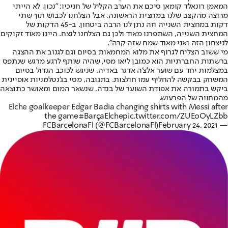
המאמן רונאלד קומאן סיכם את הערב הקליל של חניכיו: "נכון, לא הייתי
מרוצה מהקצב שלנו במחצית הראשונה, אבל הצלחנו לכבוש תוך שתי
דקות במחצית השנייה וזה נתן לנו הרבה ביטחון. ב-45 הדקות של
המחצית השנייה, השתפרנו מאוד ולכן גם הצלחנו לנצח. היינו מאוד זקוקים
לניצחון הזה ואני מאוד שמח שזה קרה".
מי ששוב הצליח לגרוף את מלוא המחמאות בסיום וגם לגנוב את ההצגה
ברשתות החברתיות הוא כמובן ליאו מסי, שהיה שותף לרגע מרגש שנתפס
במצלמות יחד עם שוער אלצ’ה אדגר באדיה, שניגש לכוכב הגדול בסיום
המשחק בבקשה להחליף עמו חולצות. בתגובה, מסי בג'נטלמניות אופיינית
ביקש בתמורה את אפודת השוער של בנדה, שנשאר המום ומאושר כתוצאה
מהמחווה של הפרעוש.
Elche goalkeeper Edgar Badia changing shirts with Messi after
the game
#BarçaElche
pic.twitter.com/ZUEoOyLZbb
February 24, 2021
— FCBarcelonaFl (@FCBarcelonaFl)