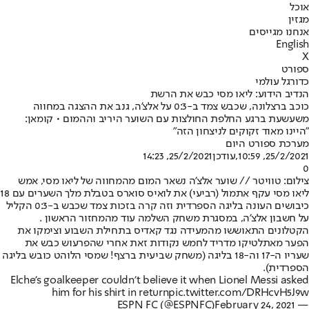
אוכל
מגזין
אנחנו מגייסים
English
X
ספורט
כדורגל עולמי
הנדיב הידוע: ליאו מסי כבש את הרשת
כוכב ברצלונה, שכבש צמד ב-0:3 על אלצ'ה, גנב את ההצגה במחווה
משעשעת ברגע החלפת החולצות עם השוער היריב וההמום • קומאן:
"היינו מאוד זקוקים לניצחון הזה"
מערכת ספורט היום
25/2/2021, 10:59
,עודכן
25/2/2021, 14:23
0
צילום: טוויטר // שוער אלצ'ה נשאר המום מהמחווה של ליאו מסי, אמש
ליאו מסי עקף אתמול (רביעי) את לואיס סוארס בטבלת מלך השערים עם 18
כיבושים העונה בליגה הספרדית וזה קרה בזכות צמד שכבש ב-0:3 הקליל
על חשבון אלצ'ה, במסגרת משחק השלמה עוד מהמחזור הראשון .
הקטלונים התאוששו מהמעידה נגד קאדיס בתחילת השבוע וצימקו את
הפער מאתלטיקו מדריד לחמש נקודות זאת אחרי שהפרעוש כבש את
שעריו ה-17 וה-18 בליגה (משחק שביעית ברצף! שמסי הלוהט כובש בליגה
הספרדית).
Elche's goalkeeper couldn't believe it when Lionel Messi asked
him for his shirt in return
pic.twitter.com/DRHcvH5J9w
February 24, 2021
— ESPN FC (@ESPNFC)