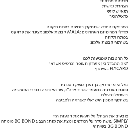
מדיניות פרטיות
הצהרת נגישות
תנאי שימוש
כדאי
להכיר
הפרויקט החדש שמסקרן רוכשים בפתח תקווה
קבוצת אלמוג מציגה את פרויקט MALA: מגדלי הפרימיום האחרונים
בפתח תקווה
בשיתוף קבוצת אלמוג
כל ההטבות שמגיעות לכם
מה ההבדל בין מועדון תעופה וכרטיס אשראי?
בשיתוף FLYCARD
בצל איומי איראן: כך נערך משק האנרגיה
פסגת האנרגיה במעמד שגריר ארה"ב, שר האנרגיה ובכירי התעשייה
בישראל ובעולם
בשיתוף המכון הישראלי לאנרגיה ולסביבה
צובעים את הבית? אל תעשו את הטעות הזו
מומחה BG BOND עושה סדר על המדפים ומציג את מותג הצבע SIMPLY
בשיתוף BG BOND