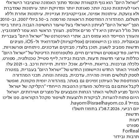
"ישראל היום" הוא גוף תקשורת שנוסד מתוך האמונה שהציבור הישראלי
ראוי לעיתונות טובה יותר, מאוזנת יותר ומדויקת יותר. עיתונות שמדברת
ולא צועקת. עיתונות אמינה, אובייקטיבית ועניינית. עיתונות אחרת וללא
תשלום. המהדורה המודפסת הראשונה פורסמה ב-30 ביולי 2007, וב-2010
הפך "ישראל היום" לעיתון הישראלי בעל שיעור החשיפה הגבוה ביותר בימי
חול. מו"ל העיתון היא ד"ר מרים אדלסון. העורך הראשי הוא עמר לחמנוביץ,
והעורך המייסד הוא עמוס רגב. אתרי האינטרנט של "ישראל היום" בעברית
ובאנגלית, כמו כן היישומונים (אפליקציות) לאנדרואיד ול-iOS, מציגים
חדשות מסביב לשעון, תוכן בלעדי, מבזקים ועדכונים, ניתוחים ופרשנויות,
וידיאו, פודקאסטים ושידורים חיים. פלטפורמות הדיגיטל של "ישראל היום"
כוללות ערוצי חדשות ודעות, תרבות ובידור, לייף סטייל, טכנולוגיה, ספורט,
כלכלה וצרכנות, בריאות, חיילים, אוכל, יהדות, תיירות ורכב. ב-2021 עלו
לאוויר האתר החדש והיישומון החדש של "ישראל היום" בעברית, במטרה
לספק לגולשים חוויה מהירה, עדכנית, בטוחה ונוחה. תכני המהדורה
המודפסת של העיתון זמינים גם באתר, במהדורה יומית מקוונת, ואפשר
לקבל אותם גם בניוזלטר. מועדון ההטבות הייחודי "הקליקה של ישראל
היום" מציע לגולשי האתר הנחות ומבצעים על מוצרים ושירותים. ישראל
היום פתוח להערות, לביקורת ולהצעות לשיפור מקהל הקוראים. פנו אלינו
במייל hayom@israelhayom.co.il.
יום רביעי, 8.7.2026
כ"ג בתמוז תשפ"ו
חדשות
דעות
ספורט
ForReal
תרבות ובידור