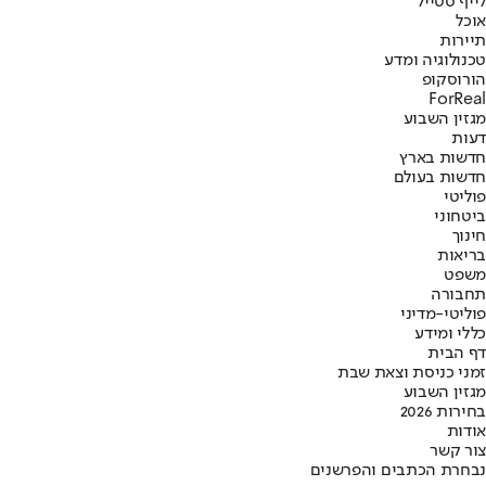
לייף סטייל
אוכל
תיירות
טכנולוגיה ומדע
הורוסקופ
ForReal
מגזין השבוע
דעות
חדשות בארץ
חדשות בעולם
פוליטי
ביטחוני
חינוך
בריאות
משפט
תחבורה
פוליטי-מדיני
כללי ומידע
דף הבית
זמני כניסת וצאת שבת
מגזין השבוע
בחירות 2026
אודות
צור קשר
נבחרת הכתבים והפרשנים