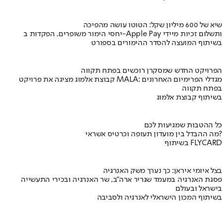
שיא של 600 מיליון שקל: הטוטו עושה מהפיכה
יחסי הימור משופרים, הפקדות ב-Apple Pay ותשלום זכיות מיידי
בשיתוף המועצה להסדר ההימורים בספורט
הפרויקט החדש שמסקרן רוכשים בפתח תקווה
קבוצת אלמוג מציגה את פרויקט MALA: מגדלי הפרימיום האחרונים
בפתח תקווה
בשיתוף קבוצת אלמוג
כל ההטבות שמגיעות לכם
מה ההבדל בין מועדון תעופה וכרטיס אשראי?
בשיתוף FLYCARD
בצל איומי איראן: כך נערך משק האנרגיה
פסגת האנרגיה במעמד שגריר ארה"ב, שר האנרגיה ובכירי התעשייה
בישראל ובעולם
בשיתוף המכון הישראלי לאנרגיה ולסביבה