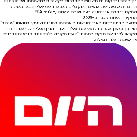
בין היתר נבדקים גם תשלומים לחברות הקשורות למשפחתו של טוביג'ינו
ולחברות שבשליטת אנשים המקבלים קצבאות סוציאליות בארגנטינה.
שחקני נבחרת ארגנטינה בעת שירת ההמנון,צילום: EPA
החקירה נפתחה כבר ב-2025
מטעם ההתאחדות הארגנטינאית השתתפו בפורום שנערך במיאמי "שגריר"
הארגון בצפון אמריקה, תומאס רגאלדו, ועורך הדין הפלילי מריאנו ליזרדו,
שקראו לכבד את חזקת החפות. "צעדי חקירה בלבד אינם קובעים אחריות
או אשמה", אמר רגאלדו.