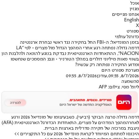
אוכל
מגזין
אנחנו מגייסים
English
X
ספורט
כדורגל עולמי
בזמן המונדיאל: ה-FBI החל בחקירה נגד ראשי נבחרת ארגנטינה
דרמה גדולה נפתחה רגע אחרי המהפך הגדול מול מצרים • לפי "LA
NACION", ההתאחדות הארגנטינאית נבדקת בנוגע להונאה ולהלבנת הון
בשווי מאות מיליוני דולרים במהלך הטורניר • וגם: המסמכים שנחשפו
ומדוע החקירה נפתחה רק עכשיו?
מערכת ספורט היום
8/7/2026, 09:55
,עודכן
8/7/2026, 09:55
0
השמעה
ליונל מסי. צילום: AFP
דרמה גדולה פרצה הבוקר (רביעי), כשבעיצומו של מונדיאל 2026 ורגע
לאחר
המהפך המדהים על מצרים
, התאחדות הכדורגל הארגנטינאית (AFA)
ניצבת במרכזה של חקירה פדרלית בארצות הברית.
היכנסו למתחם המיוחד לקראת מונדיאל 2026 עם כל התקצירים >>