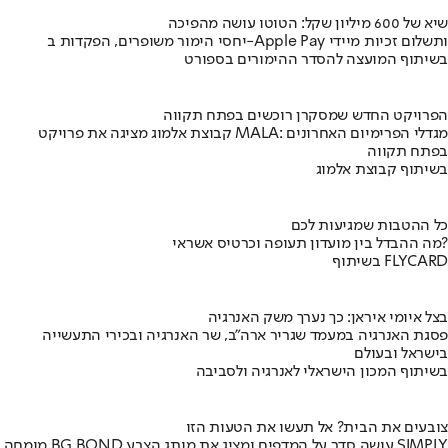
שיא של 600 מיליון שקל: הטוטו עושה מהפיכה
יחסי הימור משופרים, הפקדות ב-Apple Pay ותשלום זכיות מיידי
בשיתוף המועצה להסדר ההימורים בספורט
הפרויקט החדש שמסקרן רוכשים בפתח תקווה
קבוצת אלמוג מציגה את פרויקט MALA: מגדלי הפרימיום האחרונים
בפתח תקווה
בשיתוף קבוצת אלמוג
כל ההטבות שמגיעות לכם
מה ההבדל בין מועדון תעופה וכרטיס אשראי?
בשיתוף FLYCARD
בצל איומי איראן: כך נערך משק האנרגיה
פסגת האנרגיה במעמד שגריר ארה"ב, שר האנרגיה ובכירי התעשייה
בישראל ובעולם
בשיתוף המכון הישראלי לאנרגיה ולסביבה
צובעים את הבית? אל תעשו את הטעות הזו
מומחה BG BOND עושה סדר על המדפים ומציג את מותג הצבע SIMPLY