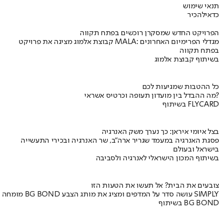
תנאי שימוש
כדאי
להכיר
הפרויקט החדש שמסקרן רוכשים בפתח תקווה
קבוצת אלמוג מציגה את פרויקט MALA: מגדלי הפרימיום האחרונים
בפתח תקווה
בשיתוף קבוצת אלמוג
כל ההטבות שמגיעות לכם
מה ההבדל בין מועדון תעופה וכרטיס אשראי?
בשיתוף FLYCARD
בצל איומי איראן: כך נערך משק האנרגיה
פסגת האנרגיה במעמד שגריר ארה"ב, שר האנרגיה ובכירי התעשייה
בישראל ובעולם
בשיתוף המכון הישראלי לאנרגיה ולסביבה
צובעים את הבית? אל תעשו את הטעות הזו
מומחה BG BOND עושה סדר על המדפים ומציג את מותג הצבע SIMPLY
בשיתוף BG BOND