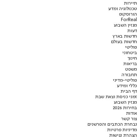
תיירות
טכנולוגיה ומדע
הורוסקופ
ForReal
מגזין השבוע
דעות
חדשות בארץ
חדשות בעולם
פוליטי
ביטחוני
חינוך
בריאות
משפט
תחבורה
פוליטי-מדיני
כללי ומידע
דף הבית
זמני כניסת וצאת שבת
מגזין השבוע
בחירות 2026
אודות
צור קשר
נבחרת הכתבים והפרשנים
מדיניות פרטיות
הצהרת נגישות