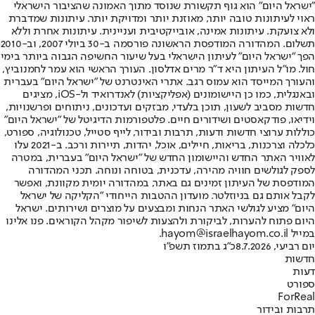
"ישראל היום" הוא גוף תקשורת שנוסד מתוך האמונה שהציבור הישראלי
ראוי לעיתונות טובה יותר, מאוזנת יותר ומדויקת יותר. עיתונות שמדברת
ולא צועקת. עיתונות אמינה, אובייקטיבית ועניינית. עיתונות אחרת וללא
תשלום. המהדורה המודפסת הראשונה פורסמה ב-30 ביולי 2007, וב-2010
הפך "ישראל היום" לעיתון הישראלי בעל שיעור החשיפה הגבוה ביותר בימי
חול. מו"ל העיתון היא ד"ר מרים אדלסון. העורך הראשי הוא עמר לחמנוביץ,
והעורך המייסד הוא עמוס רגב. אתרי האינטרנט של "ישראל היום" בעברית
ובאנגלית, כמו כן היישומונים (אפליקציות) לאנדרואיד ול-iOS, מציגים
חדשות מסביב לשעון, תוכן בלעדי, מבזקים ועדכונים, ניתוחים ופרשנויות,
וידיאו, פודקאסטים ושידורים חיים. פלטפורמות הדיגיטל של "ישראל היום"
כוללות ערוצי חדשות ודעות, תרבות ובידור, לייף סטייל, טכנולוגיה, ספורט,
כלכלה וצרכנות, בריאות, חיילים, אוכל, יהדות, תיירות ורכב. ב-2021 עלו
לאוויר האתר החדש והיישומון החדש של "ישראל היום" בעברית, במטרה
לספק לגולשים חוויה מהירה, עדכנית, בטוחה ונוחה. תכני המהדורה
המודפסת של העיתון זמינים גם באתר, במהדורה יומית מקוונת, ואפשר
לקבל אותם גם בניוזלטר. מועדון ההטבות הייחודי "הקליקה של ישראל
היום" מציע לגולשי האתר הנחות ומבצעים על מוצרים ושירותים. ישראל
היום פתוח להערות, לביקורת ולהצעות לשיפור מקהל הקוראים. פנו אלינו
במייל hayom@israelhayom.co.il.
יום רביעי, 8.7.2026
כ"ג בתמוז תשפ"ו
חדשות
דעות
ספורט
ForReal
תרבות ובידור