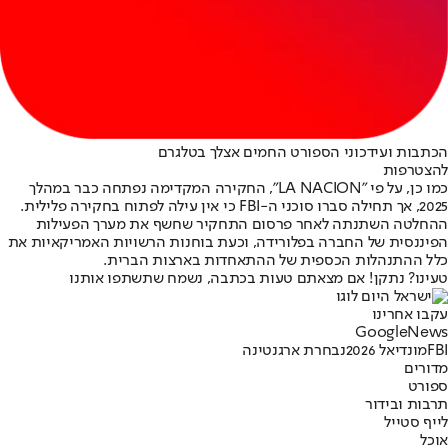
הכתבות ועידכוני הספורט החמים אצלך בטלגרם
להצטרפות
כמו כן, על פי "LA NACION", החקירה המקדימה נפתחה כבר במהלך
2025, אך תחילה סברו סוכני ה-FBI כי אין עילה לפתוח בחקירה פלילית.
ההחלטה השתנתה לאחר פרסום התחקיר שחשף את מערך הפעילות
הפיננסית של החברה בפלורידה, וכעת בוחנות הרשויות האמריקאיות את
כלל ההתנהלות הכספית של ההתאחדות בארצות הברית.
טעינו? נתקן! אם מצאתם טעות בכתבה, נשמח שתשתפו אותנו
עקבו אחרינו
G
o
o
g
l
e
News
FBI
מונדיאל 2026
נבחרת ארגנטינה
מדורים
ספורט
תרבות ובידור
לייף סטייל
אוכל