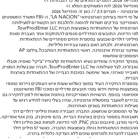
מונדיאל 2026: הסגלים המלאים של כל הנבחרות >>
מונדיאל 2026: לוח המשחקים המלא >>
ארגנטינה - מצרים 2:3 // כאן 11, מונדיאל 2026
על פי דיווח בעיתון הארגנטינאי "LA NACION", ה-FBI ומשרד המשפטים
האמריקני בודקים חשדות להונאה ולהלבנת הון הקשורים לפעילותה
הפיננסית של ההתאחדות באמצעות חברת TourProdEnter LLC.
לפי הדיווח, התובעים הפדרליים מנסים להתחקות אחר העברת מאות
מיליוני דולרים שבוצעו במסגרת חוזים מסחריים של ההתאחדות
הארגנטיאית, ולבחון האם בוצעו עבירות פליליות.
שחקני נבחרת ארגנטינה. ראשי ההתאחדות הסתבכו?,צילום: AP
המסמכים שנחשפו
במוקד החקירה עומדים נשיא ההתאחדות קלאודיו "צ'יקי" טאפיה ופבלו
טוביג'ינו, לצד פעילותה של TourProdEnter LLC, חברה שבבעלות המפיק
חאבייר פארוני, אשר שימשה כסוכנת הגבייה של ההתאחדות בארצות
הברית.
במסגרת החקירה העיד במשך כשלוש שעות איש העסקים גיירמו טופוני
באמצעות שיחת וידאו בפני תובעים פדרליים וסוכני FBI מוושינגטון
וממיאמי. בנוסף, הרשויות האמריקניות בוחנות אפשרות לזמן לחקירה גם
בכירים לשעבר בממשלת ארגנטינה, שהיו בעלי גישה למידע רגיש על
פעילות ההתאחדות בשנים האחרונות.
על פי המסמכים שנחשפו, החברה העבירה מאות מיליוני דולרים דרך
חשבונות במספר בנקים בארצות הברית, בהם סיטיבנק, בנק אוף אמריקה,
ג'יי.פי מורגן, סינובוס ובנק PNC. לפי הדיווח, לפחות 260 מיליון דולר
מהכנסות ההתאחדות נוהלו באמצעות החברה, כאשר 57 מיליון דולר
הועברו לחברות ולגורמים שונים ללא הצדקה כלכלית ברורה.