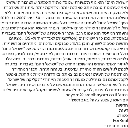
"ישראל היום" הוא גוף תקשורת שנוסד מתוך האמונה שהציבור הישראלי
ראוי לעיתונות טובה יותר, מאוזנת יותר ומדויקת יותר. עיתונות שמדברת
ולא צועקת. עיתונות אמינה, אובייקטיבית ועניינית. עיתונות אחרת וללא
תשלום. המהדורה המודפסת הראשונה פורסמה ב-30 ביולי 2007, וב-2010
הפך "ישראל היום" לעיתון הישראלי בעל שיעור החשיפה הגבוה ביותר בימי
חול. מו"ל העיתון היא ד"ר מרים אדלסון. העורך הראשי הוא עמר לחמנוביץ,
והעורך המייסד הוא עמוס רגב. אתרי האינטרנט של "ישראל היום" בעברית
ובאנגלית, כמו כן היישומונים (אפליקציות) לאנדרואיד ול-iOS, מציגים
חדשות מסביב לשעון, תוכן בלעדי, מבזקים ועדכונים, ניתוחים ופרשנויות,
וידיאו, פודקאסטים ושידורים חיים. פלטפורמות הדיגיטל של "ישראל היום"
כוללות ערוצי חדשות ודעות, תרבות ובידור, לייף סטייל, טכנולוגיה, ספורט,
כלכלה וצרכנות, בריאות, חיילים, אוכל, יהדות, תיירות ורכב. ב-2021 עלו
לאוויר האתר החדש והיישומון החדש של "ישראל היום" בעברית, במטרה
לספק לגולשים חוויה מהירה, עדכנית, בטוחה ונוחה. תכני המהדורה
המודפסת של העיתון זמינים גם באתר, במהדורה יומית מקוונת, ואפשר
לקבל אותם גם בניוזלטר. מועדון ההטבות הייחודי "הקליקה של ישראל
היום" מציע לגולשי האתר הנחות ומבצעים על מוצרים ושירותים. ישראל
היום פתוח להערות, לביקורת ולהצעות לשיפור מקהל הקוראים. פנו אלינו
במייל hayom@israelhayom.co.il.
יום ראשון, 19.7.2026
ה' באב תשפ"ו
חדשות
דעות
ספורט
ForReal
תרבות ובידור