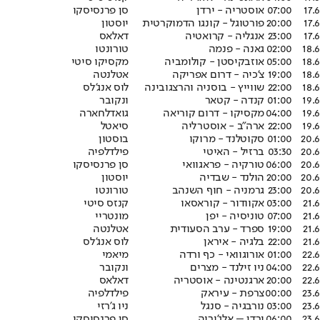
17.6
07:00
אוסטריה - ירדן
סן פרנסיסקו
17.6
20:00
פורטוגל - קונגו הדמוקרטית
יוסטון
17.6
23:00
אנגליה - קרואטיה
דאלאס
18.6
02:00
גאנה - פנמה
טורונטו
18.6
05:00
אוזבקיסטן - קולומביה
מקסיקו סיטי
18.6
19:00
צ'כיה - דרום אפריקה
אטלנטה
18.6
22:00
שווייץ - בוסניה והרצגובינה
לוס אנג'לס
19.6
01:00
קנדה - קטאר
ונקובר
19.6
04:00
מקסיקו - דרום קוריאה
גואדלחארה
19.6
22:00
ארה"ב - אוסטרליה
סיאטל
20.6
01:00
סקוטלנד - מרוקו
בוסטון
20.6
03:30
ברזיל - האיטי
פילדלפיה
20.6
06:00
טורקיה - פראגוואי
סן פרנסיסקו
20.6
20:00
הולנד - שבדיה
יוסטון
20.6
23:00
גרמניה - חוף השנהב
טורונטו
21.6
03:00
אקוודור - קוראסאו
קנזס סיטי
21.6
07:00
טוניסיה - יפן
מונטריי
21.6
19:00
ספרד - ערב הסעודית
אטלנטה
21.6
22:00
בלגיה - איראן
לוס אנג’לס
22.6
01:00
אורוגוואי - כף ורדה
מיאמי
22.6
04:00
ניו זילנד - מצרים
ונקובר
22.6
20:00
ארגנטינה - אוסטריה
דאלאס
23.6
00:00
צרפת - עיראק
פילדלפיה
23.6
03:00
נורבגיה - סנגל
ניו ג’רזי
23.6
06:00
ירדן – אלג’יריה
סן פרנסיסקו