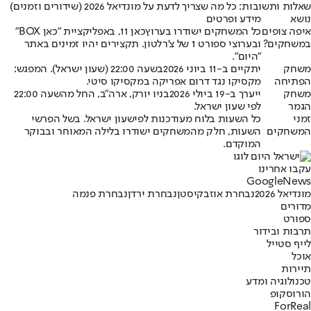
שאלות ותשובות: כל מה שצריך לדעת על מונדיאל 2026 (שידורים וזמנים)
נושא
מידע ופרטים
איפה צופים
כל המשחקים ישודרו בערוץ
כאן 11
, באפליקציית "כאן BOX"
במשחקים?
ובערוצי ספורט 1 של צ'רלטון. תקצירים יהיו זמינים באתר
"היום".
משחק
יתקיים ב-
11 ביוני 2026
בשעה 22:00 (שעון ישראל). המפגש:
הפתיחה
מקסיקו נגד דרום אפריקה במקסיקו סיטי.
משחק
ייערך ב-
19 ביולי 2026
בניו יורק, ארה"ב, החל מהשעה 22:00
הגמר
לפי שעון ישראל.
זמני
כל השעות בלוח מעודכנות לפי
שעון ישראל
. בשל הפרשי
המשחקים
השעות, חלק מהמשחקים ישודרו בלילה המאוחר ובבוקר
המוקדם.
עקבו אחרינו
G
o
o
g
l
e
News
מונדיאל 2026
נבחרת אוזבקיסטן
נבחרת ירדן
נבחרת פנמה
מדורים
ספורט
תרבות ובידור
לייף סטייל
אוכל
תיירות
טכנולוגיה ומדע
הורוסקופ
ForReal