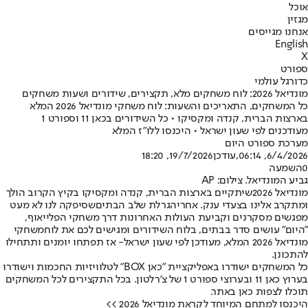
אוכל
מגזין
אנחנו מגייסים
English
X
ספורט
כדורגל עולמי
מונדיאל 2026: לוח משחקים מלא, תקצירים, שידורים ושעות משחקים
כל המשחקים, התאריכים והשעות: לוח משחקי מונדיאל 2026 המלא
בארצות הברית, קנדה ומקסיקו • כל השידורים בכאן 11 וספורט 1
מעודכנים לפי שעון ישראל • היכנסו ללו"ז המלא
מערכת ספורט היום
6/4/2026, 06:14
,עודכן
19/7/2026, 18:20
0
השמעה
גביע המונדיאל. צילום: AP
מונדיאל 2026
שיתקיים בארצות הברית, קנדה ומקסיקו בקיץ הקרוב הולך
ומתקרב אלינו בצעדי ענק. אחרי
הגרלת שלב הבתים
שסיפקה לנו לא מעט
מפגשים מסקרנים וקביעת העולות האחרונות דרך משחקי הפלייאוף,
"היום" עושים סדר בבתים, בלוח השידורים ומגישים לכם את לוח
משחקי
מונדיאל 2026 המלא, מעודכן לפי שעון ישראל
- אז תפתחו יומנים ותתחילו
להתכונן.
כל המשחקים ישודרו באפליקציית "כאן BOX" לטלוויזיות החכמות וישודרו
בערוץ כאן 11 ובערוצי ספורט 1 של צ'רלטון. בכל התקצירים לכל המשחקים
תוכלו לצפות כאן באתר.
היכנסו למתחם המיוחד לקראת מונדיאל 2026 >>