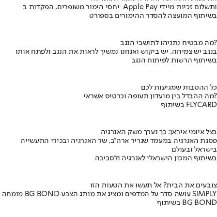
יחסי הימור משופרים, הפקדות ב-Apple Pay ותשלום זכיות מיידי
בשיתוף המועצה להסדר ההימורים בספורט
מה מבטיח נתניהו לתושבי הנגב?
בנגב יש צמיחה, יש ביקוש ואנחנו נמשיך לראות את הנגב ולפתח אותו
בשיתוף הרשות לפיתוח הנגב
כל ההטבות שמגיעות לכם
מה ההבדל בין מועדון תעופה וכרטיס אשראי?
בשיתוף FLYCARD
בצל איומי איראן: כך נערך משק האנרגיה
פסגת האנרגיה במעמד שגריר ארה"ב, שר האנרגיה ובכירי התעשייה
בישראל ובעולם
בשיתוף המכון הישראלי לאנרגיה ולסביבה
צובעים את הבית? אל תעשו את הטעות הזו
מומחה BG BOND עושה סדר על המדפים ומציג את מותג הצבע SIMPLY
בשיתוף BG BOND