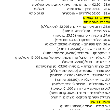
28.6
02:30
קולומביה - פורטוגל
מיאמי
28.6
02:30
קונגו הדמוקרטית - אוזבקיסטן
אטלנטה
28.6
05:00
ירדן - ארגנטינה
דאלאס
28.6
05:00
אלג’יריה - אוסטריה
קנזס סיטי
משחקי הנוקאאוט
שלב 32 האחרונות
28.6
: דרום אפריקה - קנדה (22:00, לוס אנג'לס)
29.6
: ברזיל - יפן (20:00, יוסטון)
29.6
: גרמניה - פרגוואי (23:30, בוסטון)
30.6
: הולנד - מרוקו (04:00, מונטריי)
30.6
: חוף השנהב - נורבגיה (20:00, דאלאס)
1.7
: צרפת - שבדיה (00:00, ניו יורק)
1.7
: מקסיקו - אקוודור (04:00, מקסיקו סיטי)
1.7
: אנגליה - הרפובליקה הדמוקרטית של קונגו (19:00, אטלנטה)
1.7
: בלגיה - סנגל (23:00, סיאטל)
2.7
: ארצות הברית - בוסניה (03:00, סן פרנסיסקו)
2.7
: ספרד - אוסטריה (22:00, לוס אנג'לס)
3.7
: פורטוגל - קרואטיה (02:00, טורונטו)
3.7
: שווייץ - אלג'יריה (06:00, ונקובר)
3.7
: אוסטרליה - מצרים (21:00, דאלאס)
4.7
: ארגנטינה - כף ורדה (01:00, מיאמי)
4.7
: קולומביה - גאנה (04:30, קנזס סיטי)
הגרלת משחקי הנוקאאוט,צילום: רויטרס
שמינית הגמר
4.7
: קנדה - מרוקו (20:00, יוסטון)