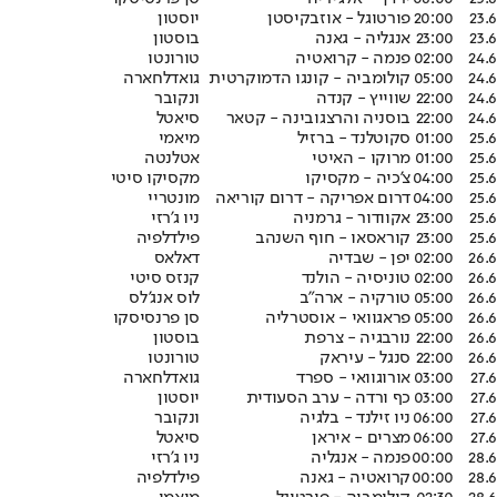
23.6
20:00
פורטוגל - אוזבקיסטן
יוסטון
23.6
23:00
אנגליה - גאנה
בוסטון
24.6
02:00
פנמה - קרואטיה
טורונטו
24.6
05:00
קולומביה - קונגו הדמוקרטית
גואדלחארה
24.6
22:00
שווייץ - קנדה
ונקובר
24.6
22:00
בוסניה והרצגובינה - קטאר
סיאטל
25.6
01:00
סקוטלנד - ברזיל
מיאמי
25.6
01:00
מרוקו - האיטי
אטלנטה
25.6
04:00
צ'כיה - מקסיקו
מקסיקו סיטי
25.6
04:00
דרום אפריקה - דרום קוריאה
מונטריי
25.6
23:00
אקוודור - גרמניה
ניו ג’רזי
25.6
23:00
קוראסאו - חוף השנהב
פילדלפיה
26.6
02:00
יפן - שבדיה
דאלאס
26.6
02:00
טוניסיה - הולנד
קנזס סיטי
26.6
05:00
טורקיה - ארה"ב
לוס אנג'לס
26.6
05:00
פראגוואי - אוסטרליה
סן פרנסיסקו
26.6
22:00
נורבגיה - צרפת
בוסטון
26.6
22:00
סנגל - עיראק
טורונטו
27.6
03:00
אורוגוואי - ספרד
גואדלחארה
27.6
03:00
כף ורדה - ערב הסעודית
יוסטון
27.6
06:00
ניו זילנד - בלגיה
ונקובר
27.6
06:00
מצרים - איראן
סיאטל
28.6
00:00
פנמה - אנגליה
ניו ג’רזי
28.6
00:00
קרואטיה - גאנה
פילדלפיה