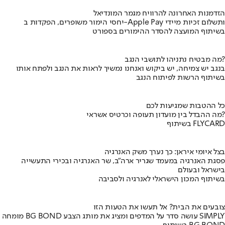
הזדמנות האחרונה להרוויח מגמר המונדיאל
יחסי הימור משופרים, הפקדות ב-Apple Pay ותשלום זכיות מיידי
בשיתוף המועצה להסדר ההימורים בספורט
מה מבטיח נתניהו לתושבי הנגב?
בנגב יש צמיחה, יש ביקוש ואנחנו נמשיך לראות את הנגב ולפתח אותו
בשיתוף הרשות לפיתוח הנגב
כל ההטבות שמגיעות לכם
מה ההבדל בין מועדון תעופה וכרטיס אשראי?
בשיתוף FLYCARD
בצל איומי איראן: כך נערך משק האנרגיה
פסגת האנרגיה במעמד שגריר ארה"ב, שר האנרגיה ובכירי התעשייה
בישראל ובעולם
בשיתוף המכון הישראלי לאנרגיה ולסביבה
צובעים את הבית? אל תעשו את הטעות הזו
מומחה BG BOND עושה סדר על המדפים ומציג את מותג הצבע SIMPLY