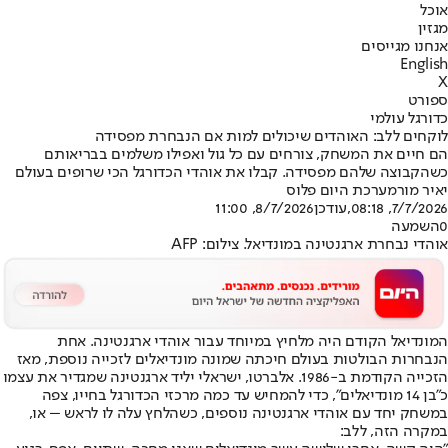
אוכל
מגזין
אנחנו מגייסים
English
X
ספורט
כדורגל עולמי
לוקחים ללב: האוהדים שיכולים למות אם הנבחרת מפסידה
הם חיים את המשחק, צורחים עם כל גול ואפילו משלמים בבריאותם
כשהקבוצה שלהם מפסידה. קבלו את אוהדי הכדורגל הכי שרופים בעולם
יאיר מור
מערכת היום פלוס
7/7/2026, 08:18
,עודכן
8/7/2026, 11:00
0
השמעה
אוהדי נבחרת ארגנטינה במונדיאל. צילום: AFP
המונדיאל הקודם היה מלחיץ במיוחד עבור אוהדי ארגנטינה. אחת
הנבחרות הבולטות בעולם חיכתה שמונה מונדיאלים לזכייה נוספת, מאז
הזכייה הקודמת ב-1986. אלברטו, ישראלי יליד ארגנטינה שמגדיר את עצמו
כ"בן 14 מונדיאלים", כדי להמחיש עד כמה מרכזי הכדורגל בחייו, צפה
במשחק יחד עם אוהדי ארגנטינה נוספים, כשהלחץ עלה לו לראש – או,
במקרה הזה, ללב: