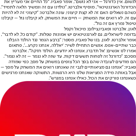
לנשום. אין כדורגל – אני לא נושם”, אומר פאביו. "כל החיים אני מעריץ את
הכדורגל הארגנטינאי”, מוסיף אלברטו. "נולדנו עם זה ונמשיך הלאה לתמיד”.
כשהם נשאלים האם זה לא קצת קיצוני, עונה אלברטו: "קיצוני זה לא להיות
עם זה. לא רואים את המשחק – חיים את המשחק. לא קיבלנו גול – קיבלנו
טיפול נמרץ אם זה גול”.
לאון, אלברטו ופאביו,צילום: מיכאל וקסל
בדומה לישראלים, גם לארגנטינאים יש אמונות טפלות. "קודם כל, לא לדבר",
אומר אלברטו. לאון, בנו של פאביו, מספר: "ברבע הגמר נגד הולנד הובלנו
כבר שתיים-אפס. אנשים התחילו לשיר: ‘יאללה, אנחנו נקרע...’, פתאום
אמרו לנו אנשים: ‘אל תדברו, אנחנו לא יודעים. הולנד חזקה’”. אלברטו
מסכם: "כדורגל זה לפחות תשעים דקות. עד שזה לא נגמר – זה לא נגמר”.
הם מודעים לעובדה שהם בסך הכל צופים במשחק על מסך, כפי שמודה
פאביו: "אנחנו גם מציאותיים לגבי זה שאנחנו רואים את המשחק על מסך –
אבל באותה מידה המציאות שלנו היא הרגשות, התשוקה שאנחנו מרגישים
כשאנחנו פורקים את הכול, כאילו אנחנו במגרש”.