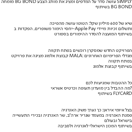
מומחה BG BOND עושה סדר על המדפים ומציג את מותג הצבע SIMPLY
בשיתוף BG BOND
שיא של 600 מיליון שקל: הטוטו עושה מהפיכה
יחסי הימור משופרים, הפקדות ב-Apple Pay ותשלום זכיות מיידי
בשיתוף המועצה להסדר ההימורים בספורט
הפרויקט החדש שמסקרן רוכשים בפתח תקווה
קבוצת אלמוג מציגה את פרויקט MALA: מגדלי הפרימיום האחרונים
בפתח תקווה
בשיתוף קבוצת אלמוג
כל ההטבות שמגיעות לכם
מה ההבדל בין מועדון תעופה וכרטיס אשראי?
בשיתוף FLYCARD
בצל איומי איראן: כך נערך משק האנרגיה
פסגת האנרגיה במעמד שגריר ארה"ב, שר האנרגיה ובכירי התעשייה
בישראל ובעולם
בשיתוף המכון הישראלי לאנרגיה ולסביבה