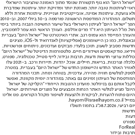
"ישראל היום" הוא גוף תקשורת שנוסד מתוך האמונה שהציבור הישראלי
ראוי לעיתונות טובה יותר, מאוזנת יותר ומדויקת יותר. עיתונות שמדברת
ולא צועקת. עיתונות אמינה, אובייקטיבית ועניינית. עיתונות אחרת וללא
תשלום. המהדורה המודפסת הראשונה פורסמה ב-30 ביולי 2007, וב-2010
הפך "ישראל היום" לעיתון הישראלי בעל שיעור החשיפה הגבוה ביותר בימי
חול. מו"ל העיתון היא ד"ר מרים אדלסון. העורך הראשי הוא עמר לחמנוביץ,
והעורך המייסד הוא עמוס רגב. אתרי האינטרנט של "ישראל היום" בעברית
ובאנגלית, כמו כן היישומונים (אפליקציות) לאנדרואיד ול-iOS, מציגים
חדשות מסביב לשעון, תוכן בלעדי, מבזקים ועדכונים, ניתוחים ופרשנויות,
וידיאו, פודקאסטים ושידורים חיים. פלטפורמות הדיגיטל של "ישראל היום"
כוללות ערוצי חדשות ודעות, תרבות ובידור, לייף סטייל, טכנולוגיה, ספורט,
כלכלה וצרכנות, בריאות, חיילים, אוכל, יהדות, תיירות ורכב. ב-2021 עלו
לאוויר האתר החדש והיישומון החדש של "ישראל היום" בעברית, במטרה
לספק לגולשים חוויה מהירה, עדכנית, בטוחה ונוחה. תכני המהדורה
המודפסת של העיתון זמינים גם באתר, במהדורה יומית מקוונת, ואפשר
לקבל אותם גם בניוזלטר. מועדון ההטבות הייחודי "הקליקה של ישראל
היום" מציע לגולשי האתר הנחות ומבצעים על מוצרים ושירותים. ישראל
היום פתוח להערות, לביקורת ולהצעות לשיפור מקהל הקוראים. פנו אלינו
במייל hayom@israelhayom.co.il.
יום רביעי, 8.7.2026
כ"ג בתמוז תשפ"ו
חדשות
דעות
ספורט
ForReal
תרבות ובידור