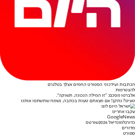
הכתבות ועידכוני הספורט החמים אצלך בטלגרם
להצטרפות
אלברטו מסכם: "זו המילה הנכונה, תשוקה”.
טעינו? נתקן! אם מצאתם טעות בכתבה, נשמח שתשתפו אותנו
עקבו אחרינו
G
o
o
g
l
e
News
כדורגל
מונדיאל 2026
שורטס
מדורים
ספורט