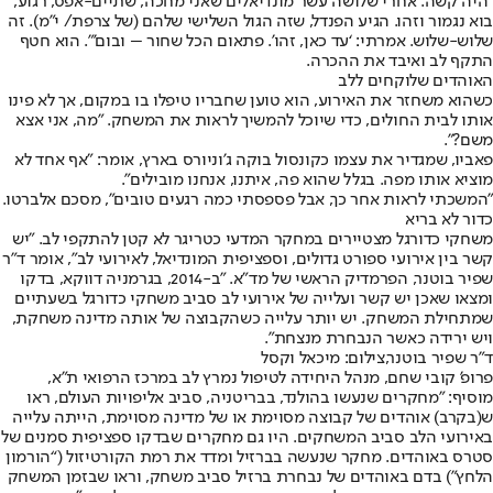
"היה קשה. אחרי שלושה עשר מונדיאלים שאני מחכה, שתיים-אפס, רגוע,
בוא נגמור וזהו. הגיע הפנדל, שזה הגול השלישי שלהם (של צרפת/ י”מ). זה
שלוש-שלוש. אמרתי: ‘עד כאן, זהו’. פתאום הכל שחור – ובום’”. הוא חטף
התקף לב ואיבד את ההכרה.
האוהדים שלוקחים ללב
כשהוא משחזר את האירוע, הוא טוען שחבריו טיפלו בו במקום, אך לא פינו
אותו לבית החולים, כדי שיוכל להמשיך לראות את המשחק. "מה, אני אצא
משם?”.
פאביו, שמגדיר את עצמו כקונסול בוקה ג’וניורס בארץ, אומר: "אף אחד לא
מוציא אותו מפה. בגלל שהוא פה, איתנו, אנחנו מובילים”.
"המשכתי לראות אחר כך, אבל פספסתי כמה רגעים טובים”, מסכם אלברטו.
כדור לא בריא
משחקי כדורגל מצטיירים במחקר המדעי כטריגר לא קטן להתקפי לב. "יש
קשר בין אירועי ספורט גדולים, וספציפית המונדיאל, לאירועי לב”, אומר ד”ר
שפיר בוטנר, הפרמדיק הראשי של מד”א. "ב-2014, בגרמניה דווקא, בדקו
ומצאו שאכן יש קשר ועלייה של אירועי לב סביב משחקי כדורגל בשעתיים
שמתחילת המשחק. יש יותר עלייה כשהקבוצה של אותה מדינה משחקת,
ויש ירידה כאשר הנבחרת מנצחת”.
ד"ר שפיר בוטנר,צילום: מיכאל וקסל
פרופ’ קובי שחם, מנהל היחידה לטיפול נמרץ לב במרכז הרפואי ת"א,
מוסיף: "מחקרים שנעשו בהולנד, בבריטניה, סביב אליפויות העולם, ראו
ש(בקרב) אוהדים של קבוצה מסוימת או של מדינה מסוימת, הייתה עלייה
באירועי הלב סביב המשחקים. היו גם מחקרים שבדקו ספציפית סמנים של
סטרס באוהדים. מחקר שנעשה בברזיל ומדד את רמת הקורטיזול (“הורמון
הלחץ") בדם באוהדים של נבחרת ברזיל סביב משחק, וראו שבזמן המשחק