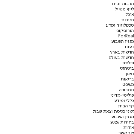
תרבות ובידור
לייף סטייל
אוכל
תיירות
טכנולוגיה ומדע
הורוסקופ
ForReal
מגזין השבוע
דעות
חדשות בארץ
חדשות בעולם
פוליטי
ביטחוני
חינוך
בריאות
משפט
תחבורה
פוליטי-מדיני
כללי ומידע
דף הבית
זמני כניסת וצאת שבת
מגזין השבוע
בחירות 2026
אודות
צור קשר