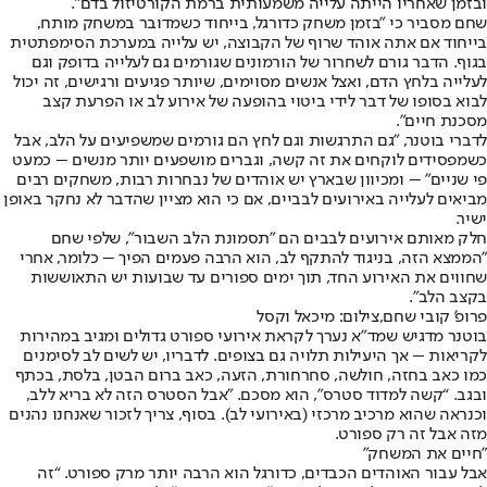
ובזמן שאחריו הייתה עלייה משמעותית ברמת הקורטיזול בדם”.
שחם מסביר כי "בזמן משחק כדורגל, בייחוד כשמדובר במשחק מותח,
בייחוד אם אתה אוהד שרוף של הקבוצה, יש עלייה במערכת הסימפתטית
בגוף. הדבר גורם לשחרור של הורמונים שגורמים גם לעלייה בדופק וגם
לעלייה בלחץ הדם, ואצל אנשים מסוימים, שיותר פגיעים ורגישים, זה יכול
לבוא בסופו של דבר לידי ביטוי בהופעה של אירוע לב או הפרעת קצב
מסכנת חיים".
לדברי בוטנר, "גם התרגשות וגם לחץ הם גורמים שמשפיעים על הלב, אבל
כשמפסידים לוקחים את זה קשה, וגברים מושפעים יותר מנשים – כמעט
פי שניים" – ומכיוון שבארץ יש אוהדים של נבחרות רבות, משחקים רבים
מביאים לעלייה באירועים לבביים, אם כי הוא מציין שהדבר לא נחקר באופן
ישיר.
חלק מאותם אירועים לבבים הם "תסמונת הלב השבור", שלפי שחם
"הממצא הזה, בניגוד להתקף לב, הוא הרבה פעמים הפיך – כלומר, אחרי
שחווים את האירוע החד, תוך ימים ספורים עד שבועות יש התאוששות
בקצב הלב”.
פרופ' קובי שחם,צילום: מיכאל וקסל
בוטנר מדגיש שמד"א נערך לקראת אירועי ספורט גדולים ומגיב במהירות
לקריאות – אך היעילות תלויה גם בצופים. לדבריו, יש לשים לב לסימנים
כמו כאב בחזה, חולשה, סחרחורת, הזעה, כאב ברום הבטן, בלסת, בכתף
ובגב. “קשה למדוד סטרס", הוא מסכם. "אבל הסטרס הזה לא בריא ללב,
וכנראה שהוא מרכיב מרכזי (באירועי לב). בסוף, צריך לזכור שאנחנו נהנים
מזה אבל זה רק ספורט.
"חיים את המשחק"
אבל עבור האוהדים הכבדים, כדורגל הוא הרבה יותר מרק ספורט. “זה