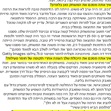
מנור סולומון, שהגיע לפירנצה בינואר, ועוד.
איך אתה מסכם את המשחק כאן בלונדון?
"נכון, זה היה ערב לא פשוט. הייתה לנו הזדמנות טובה להראות את הרמה
של הקבוצה והגענו עם הרבה אמונה, אבל מדובר ביריבה מאוד חזקה פיזית
ומאורגנת היטב, ששיחקה בבית עם הרבה בטחון. ההפסד והתוצאה
מאכזבים, אבל למרות הפרש השערים הגדול, עדיין יש לנו תקווה שנוכל
להפוך את התוצאה בגומלין בבית.
"אני חושב שהמשחק התחיל קשה עבורנו ובניגוד לתכנית שלנו, ספגנו
שערים ב-25-30 דקות הראשונות ואחרי זה כבר היה קשה לחזור ולנסות
להפוך את התוצאה מול קבוצת פרמייר ליג טובה, במחצית השנייה הייתה
לנו הזדמנות לצמצם ל-2:1, מה שהיה משנה את המשחק, ואז ספגנו שער
בדקה ה-92, מה שכנראה הפך את העלייה לשלב הבא למאוד מסובך".
דויד דה חאה. פיורנטינה תצליח לחזור מפיגור 3:0?,צילום: Getty Images
איך אתה מסכם את היכולת שלך העונה אחרי תקופה של חוסר פעילות?
"אני מרגיש טוב מאוד בקבוצה, במשחקים האחרונים אני בכושר טוב. זאת
לא סיטואציה פשוטה, המיקום שלנו בטבלה הוא לא משהו שהמועדון רצה
לחוות, אבל אני מנסה לעזור לקבוצה עם הניסיון שלי ובכל דרך אפשרית. יש
עוד משחקים חשובים מאוד בהמשך העונה, הגומלין בפירנצה וכמובן
מאבק ההישרדות בליגה.
"באופן אישי, אני שמח על ההחלטה להצטרף לפיורנטינה, מועדון גדול עם
קהל תומך. לא בטוח שמאבק ההישרדות בליגה השפיע על המשחק
באירופה, האמת שזה לא קל, היו כמה תוצאות טובות כשניצחנו משחקים
בליגה והיו גם כמה הפסדים, אבל פה במשחק הייתה לנו עוד הזדמנות
להציג את הרמה של הקבוצה אבל זה לא הלך".
"סולומון הביא ניסיון עשיר"