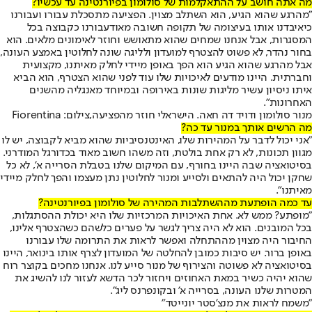
מה אתה חושב על ההתאקלמות של סולומון בפיורנטינה עד עכשיו?
"מהרגע שהוא הגיע, הוא השתלב מצוין. הפציעה מתסכלת עבורו ועבורנו
כי
איבדנו אותו בעיצומה של תקופה חשובה מאוד
עבורנו כקבוצה בכל
המסגרות, אבל אנחנו שמחים שהוא מתאושש וחוזר לאימונים מלאים. הוא
בחור נהדר, לא פשוט להצטרף למועדון ולליגה שונה לחלוטין באמצע העונה,
אבל מהרגע שהוא הגיע הוא הפך באופן מיידי לחלק מאיתנו, מקצועית
וחברתית. היינו מודעים לאיכויות שלו עוד לפני שהוא הצטרף, הוא הביא
איתו ניסיון עשיר מליגות שונות באירופה ובמיוחד מאנגליה מהשנים
האחרונות".
מנור סולומון ודויד דה חאה. הישראלי חוזר מהפציעה,צילום: Fiorentina
מה הרשים אותך במנור עד כה?
"אני יכול לדבר על המהירות שלו, האינטנסיביות שהוא מביא לקבוצה, יש לו
מגוון תכונות, לא רק אחת בולטת, וזה משהו חשוב מאוד בכדורגל המודרני.
בסיטואציה שבה היינו בחורף, עם המיקום שלנו בטבלת הסרייה א', לא כל
שחקן יכול היה להתאים ולסייע ומנור לחלוטין נתן מעצמו והפך לחלק מיידי
מאיתנו".
עד כמה הופתעת מההשתלבות המהירה של סולומון בפיורנטינה?
"מופתע? ממש לא. אחת האיכויות המרכזיות שלו היא יכולת ההסתגלות,
בכל המובנים. הוא לא היה צריך לגשר על פערים כלשהם כשהצטרף אלינו,
החיבור היה מצוין מההתחלה ואפשר לראות את התרומה שלו עבורנו
באופן ברור. יש סיבות כמובן להחלטה של המועדון לצרף אותו בינואר, היינו
בסיטואציה לא פשוטה והצירוף של מנור סייע לנו. אנחנו מחכים בקוצר רוח
שהוא יהיה כשיר במאת האחוזים ויחזור לכר הדשא לעזור לנו להשיג את
המטרות שלנו העונה, בסרייה א' ובקונפרנס ליג".
"משמח לראות את מנצ'סטר יונייטד"