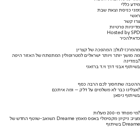
מידע כללי
זמני כניסת וצאת שבת
ראשי
צרו קשר
מדיניות פרטיות
Hosted by SPD
כדאי
להכיר
מהמרכז לגולן: המהפכה של קצרין
מה מושך יותר ויותר ישראלים למטרופולין המתפתח של האזור היפה
במדינה?
בשיתוף אבני דרך וי.ד ברזאני
ההטבה שתחסוך לכם הרבה כסף
אצלינו כבר לא משלמים על דלק – ומה איתכם?
בשיתוף ניסאן
מי מפחד מ-200 מעלות?
השואב-שוטף החדש של Dreame מציג: ניקיון מקסימלי באפס מאמץ
בשיתוף Dreame