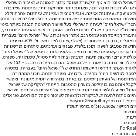
"ישראל היום" הוא גוף תקשורת שנוסד מתוך האמונה שהציבור הישראלי
ראוי לעיתונות טובה יותר, מאוזנת יותר ומדויקת יותר. עיתונות שמדברת
ולא צועקת. עיתונות אמינה, אובייקטיבית ועניינית. עיתונות אחרת וללא
תשלום. המהדורה המודפסת הראשונה פורסמה ב-30 ביולי 2007, וב-2010
הפך "ישראל היום" לעיתון הישראלי בעל שיעור החשיפה הגבוה ביותר בימי
חול. מו"ל העיתון היא ד"ר מרים אדלסון. העורך הראשי הוא עמר לחמנוביץ,
והעורך המייסד הוא עמוס רגב. אתרי האינטרנט של "ישראל היום" בעברית
ובאנגלית, כמו כן היישומונים (אפליקציות) לאנדרואיד ול-iOS, מציגים
חדשות מסביב לשעון, תוכן בלעדי, מבזקים ועדכונים, ניתוחים ופרשנויות,
וידיאו, פודקאסטים ושידורים חיים. פלטפורמות הדיגיטל של "ישראל היום"
כוללות ערוצי חדשות ודעות, תרבות ובידור, לייף סטייל, טכנולוגיה, ספורט,
כלכלה וצרכנות, בריאות, חיילים, אוכל, יהדות, תיירות ורכב. ב-2021 עלו
לאוויר האתר החדש והיישומון החדש של "ישראל היום" בעברית, במטרה
לספק לגולשים חוויה מהירה, עדכנית, בטוחה ונוחה. תכני המהדורה
המודפסת של העיתון זמינים גם באתר, במהדורה יומית מקוונת, ואפשר
לקבל אותם גם בניוזלטר. מועדון ההטבות הייחודי "הקליקה של ישראל
היום" מציע לגולשי האתר הנחות ומבצעים על מוצרים ושירותים. ישראל
היום פתוח להערות, לביקורת ולהצעות לשיפור מקהל הקוראים. פנו אלינו
במייל hayom@israelhayom.co.il.
יום חמישי, 16.4.2026
כ"ט בניסן תשפ"ו
חדשות
דעות
ספורט
ForReal
תרבות ובידור