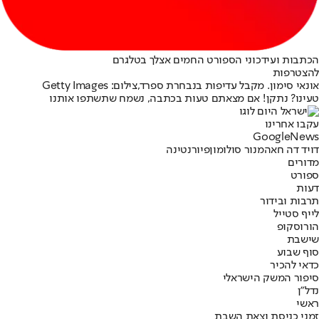
הכתבות ועידכוני הספורט החמים אצלך בטלגרם
להצטרפות
אונאי סימון. מקבל עדיפות בנבחרת ספרד,צילום: Getty Images
טעינו? נתקן! אם מצאתם טעות בכתבה, נשמח שתשתפו אותנו
עקבו אחרינו
G
o
o
g
l
e
News
דויד דה חאה
מנור סולומון
פיורנטינה
מדורים
ספורט
דעות
תרבות ובידור
לייף סטייל
הורוסקופ
שישבת
סוף שבוע
כדאי להכיר
סיפור המשק הישראלי
נדל"ן
ראשי
זמני כניסת וצאת השבת