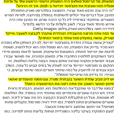
המשחק נגד קריסטל פאלאס היה המשחק הרשמי הראשון שלך על אדמת
אנגליה מאז שעזבת את מנצ'סטר יונייטד ב-2023. איך זה הרגיש?
"זה היה ערב מרגש מאוד עבורי. התוצאה בסלהרסט פארק מתסכלת
כמובן, אבל דברים עוד יכולים להשתנות בגומלין בפירנצה, למרות הפרש
השערים. שיחקתי בפרמייר ליג כל כך הרבה שנים, אז כמובן שזה היה
אירוע מיוחד מאוד עבורי, לשוב ולעלות על כר הדשא בלונדון".
דויד דה חאה בסלהרסט פארק,צילום: Getty Images
עד כמה אתה מרוצה מהעבודה הנהדרת שחברך לקבוצה לשעבר, מייקל
קאריק, עושה במועדון מאז שחזר בינואר האחרון?
"קאריק עושה עבודה נהדרת במנצ'סטר יונייטד, לא רק כשחקן אלא כמנהיג
הוא מכיר בדיוק את המועדון, מה הוא מסמל ומה הוא יכול להשיג. משמח
לראות את יונייטד תחתיו, התוצאות מרשימות, ואפשר לראות באופן מיידי
כיצד השחקנים לחלוטין התחברו אליו, כמאמן וכמנהיג. אני מאושר עבורו
ועבור המועדון ומקווה שנראה אותם בשנה הבאה בליגת האלופות, זה
המקום בו מנצ'סטר יונייטד צריכה לשחק על בסיס קבוע כל עונה. השלב
הבא עבורם זה להיאבק על כמה שיותר תארים וכמה שיותר גביעים, כי
בעיניי, זה בדיוק מה שיונייטד מסמלת".
יש דיון סביב עמדת השוער בנבחרת ספרד, עם מספר מועמדים ואונאי
סימון כשוער ראשון. איך אתה רואה את הסיטואציה הזאת?
"בסופו של דבר מי שמקבל את ההחלטות הוא המאמן. הנבחרת נראית
נהדר, ויש הרבה שוערים איכותיים כמו שתמיד היה בספרד. אלו החלטות
לא פשוטות, אבל הן מתקבלות לטובת הקבוצה וזה מה שצריך לזכור. האם
שוערים שמשחקים מחוץ לספרד, כמו דויד ראיה מארסנל, מקבלים פחות
חשיפה? אני חושב שהמצב כיום שונה מבעבר.
"פעם התמקדו בעיקר בליגה הספרדית ופחות בליגות מחוץ למדינה, כמו