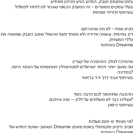
בזמן שהצפון נאבק, הסיוע הגיע מכיוון מפתיע
בעלי עסקים מספרים - זה המענק הכספי שעוזר לנו לחזור למסלול
בשיתוף מזרחי טפחות
נקיון פסח - לא מה שהכרתם
דק במיוחד, עוצמה אדירה ולא מפחד מאף מכשול: שואב האבק שמשנה את
כללי המשחק
בשיתוף Dreame
מהמרכז לגולן: המהפכה של קצרין
מה מושך יותר ויותר ישראלים למטרופולין המתפתח של האזור היפה
במדינה?
בשיתוף אבני דרך וי.ד ברזאני
ההטבה שתחסוך לכם הרבה כסף
אצלינו כבר לא משלמים על דלק – ומה איתכם?
בשיתוף ניסאן
מי מפחד מ-200 מעלות?
השואב-שוטף החדש של Dreame מציג: ניקיון מקסימלי באפס מאמץ
בשיתוף Dreame