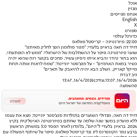
אוכל
מגזין
אנחנו מגייסים
English
X
ספורט
כדורגל עולמי
22:00: פיורנטינה - קריסטל פאלאס
דויד דה חאה בראיון בלעדי: "מנור סולומון הפך לחלק מאיתנו"
שוער פיורנטינה סיפר על ההשתלבות של הישראלי: "ממש לא הופתעתי,
הוא בחור נהדר והביא איתו ניסיון עשיר, מחכים בקוצר רוח שהוא יהיה
כשיר במאת האחוזים" • על מנצ'סטר יונייטד: "שמח לראות אותה תחת
מייקל קאריק, השלב הבא יהיה להיאבק על תארים"
ניב דברת
16/4/2026, 13:07
,עודכן
16/4/2026, 13:47
0
השמעה
דויד דה חאה
, מגדולי השוערים בתולדות מנצ'סטר יונייטד, מצא את עצמו
ללא מועדון במשך שנה שלמה עד ש
חתם בפיורנטינה האיטלקית בקיץ
2024
. בראיון בלעדי ל"היום", בלונדון לאחר הפסד 3:0 במשחק הראשון
ברבע גמר הקונפרנס ליג נגד קריסטל פאלאס, סיפר על שיתוף הפעולה עם