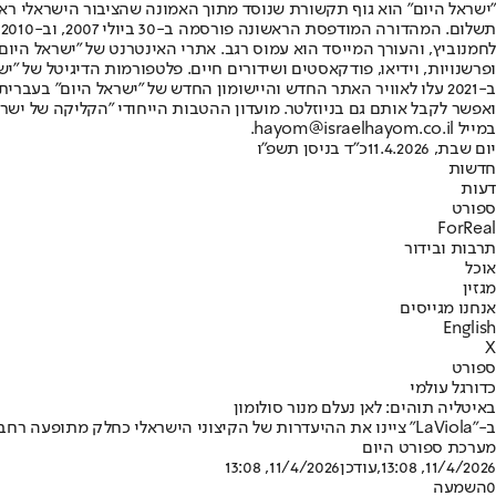
"ישראל היום" הוא גוף תקשורת שנוסד מתוך האמונה שהציבור הישראלי ראוי 
ת
ופרשנויות, וידיאו, פודקאסטים ושידורים חיים. פלטפורמות הדיגיטל של "ישרא
ב-2021 עלו לאוויר האתר החדש והיישומון החדש של "ישראל היום" בע
ואפשר לקבל אותם גם בניוזלטר. מועדון ההטבות הייחודי "הקליקה של ישרא
במייל hayom@israelhayom.co.il.
יום שבת, 11.4.2026
כ"ד בניסן תשפ"ו
חדשות
דעות
ספורט
ForReal
תרבות ובידור
אוכל
מגזין
אנחנו מגייסים
English
X
ספורט
כדורגל עולמי
באיטליה תוהים: לאן נעלם מנור סולומון
ב-"LaViola" ציינו את ההיעדרות של הקיצוני הישראלי כחלק מתופעה רחבה בה דיווחי פציעות במועדון נעלמות מהתקשורת בצורה חריגה: "השתיקה סביבו רק מלבה כל מיני ספקולציות, הוא היה אמור לחזור אחרי הפגרה"
מערכת ספורט היום
11/4/2026, 13:08
,עודכן
11/4/2026, 13:08
0
השמעה