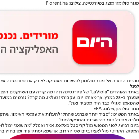
מנור סולומון מוצג בפיורנטינה. צילום: Fiorentina
סוגיית החזרה של מנור סולומון לכשירות מעסיקה לא רק את פיורנטינה עצ
לסגל.
באתר האוהדים "LaViola" של פיורנטינה תהו מה קורה
שנערך ב-28 במרץ. אך מאותו יום, עקבותיו נעלמו. מה קרה? גורמ
שהמאמן ואנולי כבר היה מסביר זאת".
מנור סולומון,צילום: EPA
באתר המשיכו: "סביר יותר שברגע שהחלו להעלות את עומסי האימון, שח
מלבה את כל סוגי ההשערות והספקולציות".
ביום רביעי, לפני המפגש מול קריסטל פאלאס, אמר ואנולי: "מה שאני יכול ל
המפגש הקריטי מול לאציו ביום שני הקרוב, או שמא ימתין עוד זמן בחוץ ב