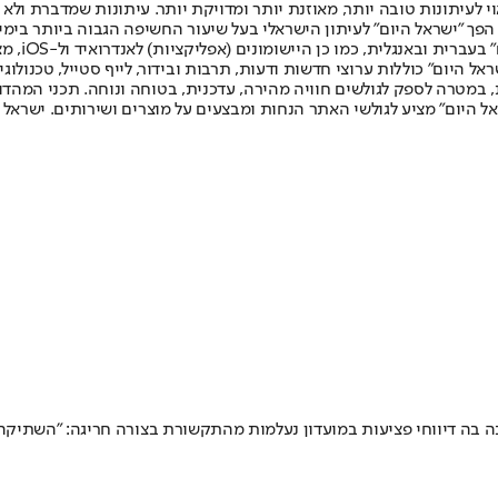
לעיתונות טובה יותר, מאוזנת יותר ומדויקת יותר. עיתונות שמדברת ולא צ
שלום. המהדורה המודפסת הראשונה פורסמה ב-30 ביולי 2007, וב-2010 הפך "ישראל היום" לעיתון הישראלי בעל שי
לחמנוביץ,
ל היום" כוללות ערוצי חדשות ודעות, תרבות ובידור, לייף סטייל, טכנולוגיה
ברית, במטרה לספק לגולשים חוויה מהירה, עדכנית, בטוחה ונוחה. תכני המה
ל היום" מציע לגולשי האתר הנחות ומבצעים על מוצרים ושירותים. ישראל 