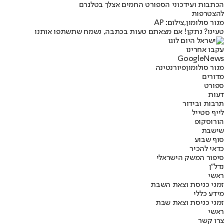
הכתבות ועידכוני הספורט החמים אצלך בטלגרם
להצטרפות
מנור סולומון,צילום: AP
טעינו? נתקן! אם מצאתם טעות בכתבה, נשמח שתשתפו אותנו
עקבו אחרינו
G
o
o
g
l
e
News
מנור סולומון
פיורנטינה
מדורים
ספורט
דעות
תרבות ובידור
לייף סטייל
הורוסקופ
שישבת
סוף שבוע
כדאי להכיר
סיפור המשק הישראלי
נדל"ן
ראשי
זמני כניסת וצאת השבת
מידע כללי
זמני כניסת וצאת שבת
ראשי
צרו קשר