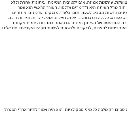
ועקת. עיתונות אמינה, אובייקטיבית ועניינית. עיתונות אחרת וללא
עור החשיפה הגבוה ביותר בימי חול. מו"ל העיתון היא ד"ר מרים אדלסון. העורך הראשי הוא עמר
 והעורך המייסד הוא עמוס רגב. אתרי האינטרנט של "ישראל היום" בעברית ובאנגלית, כמו כן היישומונים (אפליקציות) לאנדרואיד ול-iOS, מציגים חדשות מסביב לשעון, תוכן בלעדי, מבזקים ועדכונים, ניתוחים
, ספורט, כלכלה וצרכנות, בריאות, חיילים, אוכל, יהדות, תיירות ורכב.
דורה המודפסת של העיתון זמינים גם באתר, במהדורה יומית מקוונת,
היום פתוח להערות, לביקורת ולהצעות לשיפור מקהל הקוראים. פנו אלינו