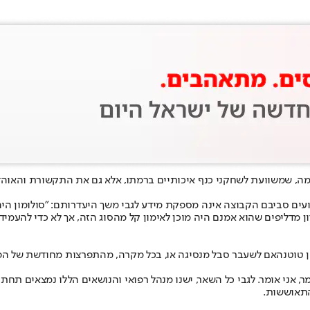
מה, שמשוועת לשחקני כנף איכותיים ברמתו, אלא גם את התקשורת והאוהדי
 עם השחקנים הפצועים סביבם הקבוצה אינה מספקת מידע לגבי משך היעדרותם: "סול
ים במועדון מדליפים שהוא אמנם היה מוכן לאימון קל מהסוג הזה, אך לא כדי 
קן טוטנהאם לשעבר סבל מנסיגה או, בכל מקרה, מהתפרצות מחודשת של ה
ומר, אני אומר. לגבי כל השאר, ישנו מנהל רפואי והנושאים הללו נמצאים ת
התאוששות.