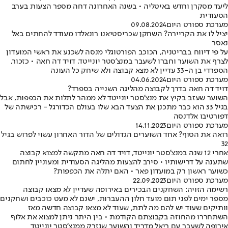
ליעד מסקרן וחדש באיטליה • בשנה האחרונה דחה מספר הצעות בערב
הסעודית
מערכת ספורט היום
09.08.2024
יציל לו את הקריירה? השחקן שכריסטיאנו רונאלדו מעודד להחתים באל
נאסר
על פי דיווח בבריטניה, הכוכב הפורטוגלי מנסה לשכנע את ראשי המועדון
לצרף את השוער וחברו לשעבר במנצ'סטר יונייטד, דויד דה חאה • כזכור,
הספרדי בן ה-33 עדיין לא מצא קבוצה ולא שיחק כל העונה
מערכת ספורט היום
04.06.2024
דויד דה חאה בדרך לקבוצה מהליגה השנייה בספרד?
השוער שעזב בקיץ את מנצ'סטר יונייטד לא ממהר לתלות את הכפפות, אבל
בגיל 33 הוא כבר מתכנן את הצעד הבא שלו בעולם הכדורגל - רכישתה של
דפורטיבו אלדנסה
מערכת ספורט היום
14.11.2023
רואה את הסוף? אחד השוערים הגדולים של הדור האחרון עשוי לפרוש בגיל
32
אחרי 12 שנה במנצ'סטר יונייטד, דויד דה חאה מתקשה למצוא קבוצה
שתענה על דרישותיו • סירב להצעות מהליגה הסעודית ומעוניין לחתום
כשוער ראשון רק במועדון פאר • האם יתלה את הכפפות?
מערכת ספורט היום
22.09.2023
רשימה הזויה: השחקנים הבכירים באירופה שעדיין לא מצאו קבוצה
מספר ימים לפני תום מועד חלון ההעברות, ישנם לא מעט כוכבים ושחקנים
וותיקים שעוד יש להם מה לתת, שעוד לא מצאו קבוצה חדשה מאז
השתחררו מהחוזה בקבוצתם הקודמת • בין היתר ניתן למצוא את אלוף
אירופה לשעבר עם ריאל מדריד והשוער שנזרק ממנצ'סטר יונייטד