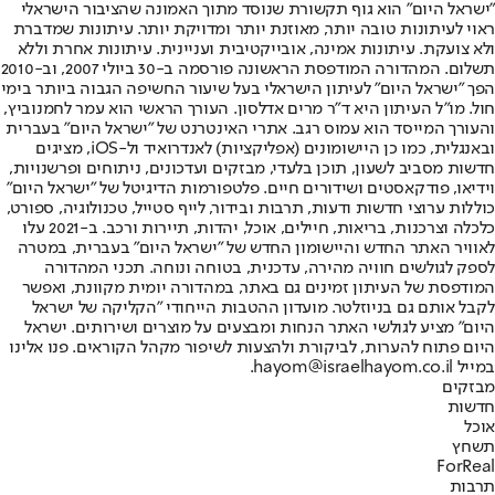
"ישראל היום" הוא גוף תקשורת שנוסד מתוך האמונה שהציבור הישראלי
ראוי לעיתונות טובה יותר, מאוזנת יותר ומדויקת יותר. עיתונות שמדברת
ולא צועקת. עיתונות אמינה, אובייקטיבית ועניינית. עיתונות אחרת וללא
תשלום. המהדורה המודפסת הראשונה פורסמה ב-30 ביולי 2007, וב-2010
הפך "ישראל היום" לעיתון הישראלי בעל שיעור החשיפה הגבוה ביותר בימי
חול. מו"ל העיתון היא ד"ר מרים אדלסון. העורך הראשי הוא עמר לחמנוביץ,
והעורך המייסד הוא עמוס רגב. אתרי האינטרנט של "ישראל היום" בעברית
ובאנגלית, כמו כן היישומונים (אפליקציות) לאנדרואיד ול-iOS, מציגים
חדשות מסביב לשעון, תוכן בלעדי, מבזקים ועדכונים, ניתוחים ופרשנויות,
וידיאו, פודקאסטים ושידורים חיים. פלטפורמות הדיגיטל של "ישראל היום"
כוללות ערוצי חדשות ודעות, תרבות ובידור, לייף סטייל, טכנולוגיה, ספורט,
כלכלה וצרכנות, בריאות, חיילים, אוכל, יהדות, תיירות ורכב. ב-2021 עלו
לאוויר האתר החדש והיישומון החדש של "ישראל היום" בעברית, במטרה
לספק לגולשים חוויה מהירה, עדכנית, בטוחה ונוחה. תכני המהדורה
המודפסת של העיתון זמינים גם באתר, במהדורה יומית מקוונת, ואפשר
לקבל אותם גם בניוזלטר. מועדון ההטבות הייחודי "הקליקה של ישראל
היום" מציע לגולשי האתר הנחות ומבצעים על מוצרים ושירותים. ישראל
היום פתוח להערות, לביקורת ולהצעות לשיפור מקהל הקוראים. פנו אלינו
במייל hayom@israelhayom.co.il.
מבזקים
חדשות
אוכל
תשחץ
ForReal
תרבות