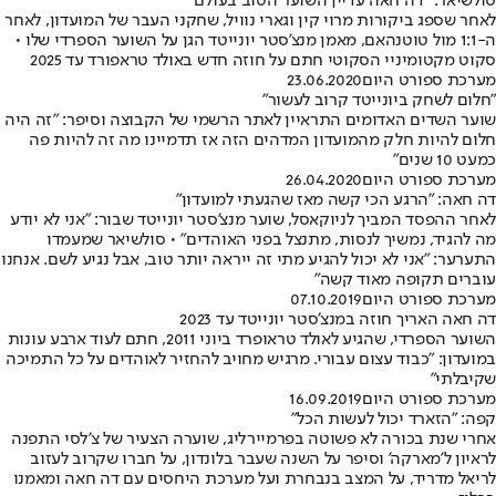
סולשיאר: "דה חאה עדיין השוער הטוב בעולם"
לאחר שספג ביקורות מרוי קין וגארי נוויל, שחקני העבר של המועדון, לאחר
ה-1:1 מול טוטנהאם, מאמן מנצ'סטר יונייטד הגן על השוער הספרדי שלו •
סקוט מקטומיניי הסקוטי חתם על חוזה חדש באולד טראפורד עד 2025
מערכת ספורט היום
23.06.2020
"חלום לשחק ביונייטד קרוב לעשור"
שוער השדים האדומים התראיין לאתר הרשמי של הקבוצה וסיפר: "זה היה
חלום להיות חלק מהמועדון המדהים הזה אז תדמיינו מה זה להיות פה
כמעט 10 שנים"
מערכת ספורט היום
26.04.2020
דה חאה: "הרגע הכי קשה מאז שהגעתי למועדון"
לאחר ההפסד המביך לניוקאסל, שוער מנצ'סטר יונייטד שבור: "אני לא יודע
מה להגיד, נמשיך לנסות, מתנצל בפני האוהדים" • סולשיאר שמעמדו
התערער: "אני לא יכול להגיע מתי זה ייראה יותר טוב, אבל נגיע לשם. אנחנו
עוברים תקופה מאוד קשה"
מערכת ספורט היום
07.10.2019
דה חאה האריך חוזה במנצ'סטר יונייטד עד 2023
השוער הספרדי, שהגיע לאולד טראופרד ביוני 2011, חתם לעוד ארבע עונות
במועדון: "כבוד עצום עבורי. מרגיש מחויב להחזיר לאוהדים על כל התמיכה
שקיבלתי"
מערכת ספורט היום
16.09.2019
קפה: "הזארד יכול לעשות הכל"
אחרי שנת בכורה לא פשוטה בפרמיירליג, שוערה הצעיר של צ'לסי התפנה
לראיון ל'מארקה' וסיפר על השנה שעבר בלונדון, על חברו שקרוב לעזוב
לריאל מדריד, על המצב בנבחרת ועל מערכת היחסים עם דה חאה ומאמנו