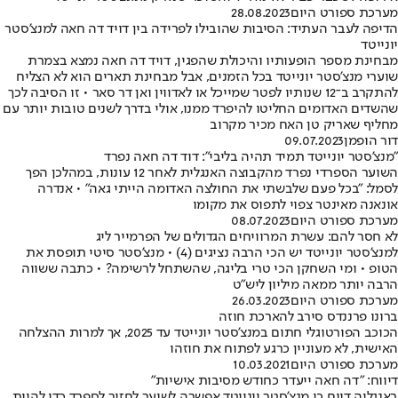
מערכת ספורט היום
28.08.2023
הדיפה לעבר העתיד: הסיבות שהובילו לפרידה בין דויד דה חאה למנצ'סטר
יונייטד
מבחינת מספר הופעותיו והיכולת שהפגין, דויד דה חאה נמצא בצמרת
שוערי מנצ'סטר יונייטד בכל הזמנים, אבל מבחינת תארים הוא לא הצליח
להתקרב ב־12 שנותיו לפטר שמייכל או לאדווין ואן דר סאר • זו הסיבה לכך
שהשדים האדומים החליטו להיפרד ממנו, אולי בדרך לשנים טובות יותר עם
מחליף שאריק טן האח מכיר מקרוב
דור הופמן
09.07.2023
"מנצ'סטר יונייטד תמיד תהיה בליבי": דוד דה חאה נפרד
השוער הספרדי נפרד מהקבוצה האנגלית לאחר 12 עונות, במהלכן הפך
לסמל: "בכל פעם שלבשתי את החולצה האדומה הייתי גאה" • אנדרה
אונאנה מאינטר צפוי לתפוס את מקומו
מערכת ספורט היום
08.07.2023
לא חסר להם: עשרת המרוויחים הגדולים של הפרמייר ליג
למנצ'סטר יונייטד יש הכי הרבה נציגים (4) • מנצ'סטר סיטי תופסת את
הטופ • ומי השחקן הכי טרי בליגה, שהשתחל לרשימה? • כתבה ששווה
הרבה יותר ממאה מיליון ליש"ט
מערכת ספורט היום
26.03.2023
ברונו פרננדס סירב להארכת חוזה
הכוכב הפורטוגלי חתום במנצ'סטר יונייטד עד 2025, אך למרות ההצלחה
האישית, לא מעוניין כרגע לפתוח את חוזהו
מערכת ספורט היום
10.03.2021
דיווח: "דה חאה ייעדר כחודש מסיבות אישיות"
באנגליה דווח כי מנצ'סטר יונייטד אפשרה לשוער לחזור לספרד כדי להיות