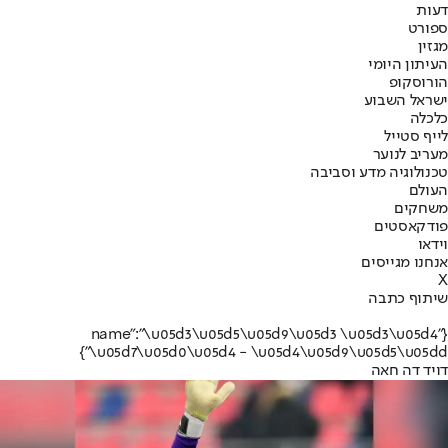
דעות
ספורט
מגזין
העיתון היומי
הורוסקופ
ישראל השבוע
כלכלה
לייף סטייל
מעריב לנוער
טכנולוגיה מדע וסביבה
העולם
משחקים
פודקאסטים
וידאו
אנחנו מגייסים
X
שיתוף כתבה
{"name":"\u05d3\u05d5\u05d9\u05d3 \u05d3\u05d4
\u05d7\u05d0\u05d4 - \u05d4\u05d9\u05d5\u05dd"}
דויד דה חאה