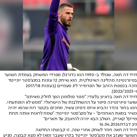
דויד דה חאה, שנולד ב-1990 הוא כדורגלן ספרדי המשחק בעמדת השוער
בפיורנטינה מהליגה האיטלקית. הוא שיחק 12 עונות במנצ'סטר יונייטד
וזכה בכפפת הזהב של הפרמייר ליג פעמיים (בעונות 2017/18
ו-2022/2023).
דויד דה חאה בראיון בלעדי: "מנור סולומון הפך לחלק מאיתנו"
שוער פיורנטינה סיפר על ההשתלבות של הישראלי: "ממש לא הופתעתי,
הוא בחור נהדר והביא איתו ניסיון עשיר, מחכים בקוצר רוח שהוא יהיה
כשיר במאת האחוזים" • על מנצ'סטר יונייטד: "שמח לראות אותה תחת
מייקל קאריק, השלב הבא יהיה להיאבק על תארים"
ניב דברת
16.04.2026
דויד דה חאה חוזר לשחק אחרי שנה, זו קבוצתו החדשה
השוער שעזב את מנצ'סטר יונייטד בקיץ שעבר ומאז לא מצא קבוצה, מגיע