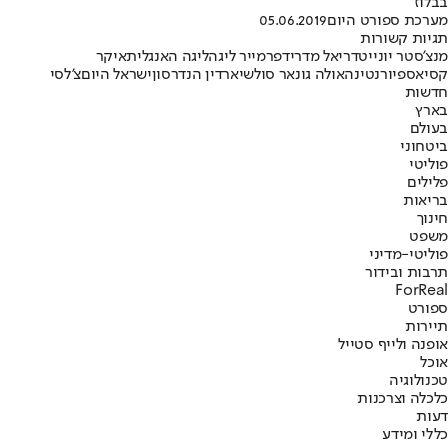
בבלוז
מערכת ספורט היום
05.06.2019
תגיות קשורות
מנצ'סטר יונייטד
ריאל מדריד
פרמייר ליג
הליגה האנגלית
איקר
קסיאס
פיורנטינה
אולה גונאר סולשיאר
דין הנדרסון
ישראל היום
צ'לסי
חדשות
בארץ
בעולם
ביטחוני
פוליטי
פלילים
בריאות
חינוך
משפט
פוליטי-מדיני
תרבות ובידור
ForReal
ספורט
תיירות
אופנה ולייף סטייל
אוכל
טכנולוגיה
כלכלה וצרכנות
דעות
כללי ומידע