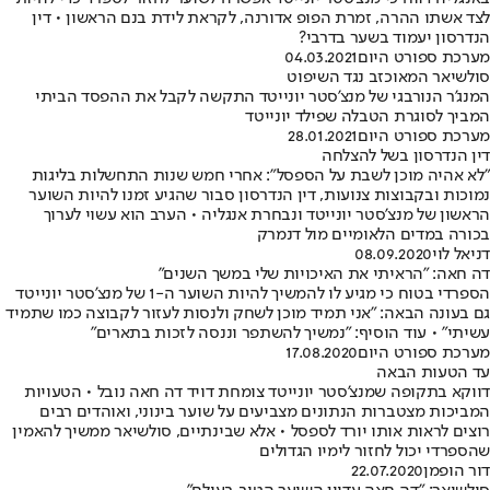
לצד אשתו ההרה, זמרת הפופ אדורנה, לקראת לידת בנם הראשון • דין
הנדרסון יעמוד בשער בדרבי?
מערכת ספורט היום
04.03.2021
סולשיאר המאוכזב נגד השיפוט
המנג'ר הנורבגי של מנצ'סטר יונייטד התקשה לקבל את ההפסד הביתי
המביך לסוגרת הטבלה שפילד יונייטד
מערכת ספורט היום
28.01.2021
דין הנדרסון בשל להצלחה
"לא אהיה מוכן לשבת על הספסל": אחרי חמש שנות התחשלות בליגות
נמוכות ובקבוצות צנועות, דין הנדרסון סבור שהגיע זמנו להיות השוער
הראשון של מנצ'סטר יונייטד ונבחרת אנגליה • הערב הוא עשוי לערוך
בכורה במדים הלאומיים מול דנמרק
דניאל לוי
08.09.2020
דה חאה: "הראיתי את האיכויות שלי במשך השנים"
הספרדי בטוח כי מגיע לו להמשיך להיות השוער ה-1 של מנצ'סטר יונייטד
גם בעונה הבאה: "אני תמיד מוכן לשחק ולנסות לעזור לקבוצה כמו שתמיד
עשיתי" • עוד הוסיף: "נמשיך להשתפר וננסה לזכות בתארים"
מערכת ספורט היום
17.08.2020
עד הטעות הבאה
דווקא בתקופה שמנצ'סטר יונייטד צומחת דויד דה חאה נובל • הטעויות
המביכות מצטברות הנתונים מצביעים על שוער בינוני, ואוהדים רבים
רוצים לראות אותו יורד לספסל • אלא שבינתיים, סולשיאר ממשיך להאמין
שהספרדי יכול לחזור לימיו הגדולים
דור הופמן
22.07.2020