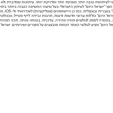
לעיתונות טובה יותר, מאוזנת יותר ומדויקת יותר. עיתונות שמדברת ולא צ
שלום. המהדורה המודפסת הראשונה פורסמה ב-30 ביולי 2007, וב-2010 הפך "ישראל היום" לעיתון הישראלי בעל שי
לחמנוביץ,
ל היום" כוללות ערוצי חדשות ודעות, תרבות ובידור, לייף סטייל, טכנולוגיה
ברית, במטרה לספק לגולשים חוויה מהירה, עדכנית, בטוחה ונוחה. תכני המה
ל היום" מציע לגולשי האתר הנחות ומבצעים על מוצרים ושירותים. ישראל 