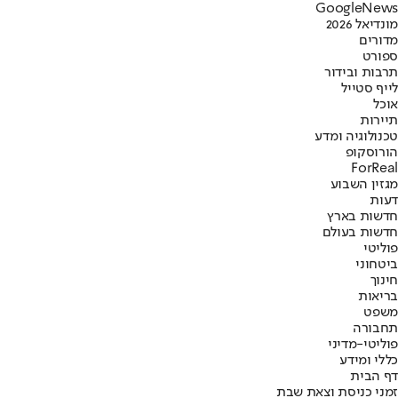
G
o
o
g
l
e
News
מונדיאל 2026
מדורים
ספורט
תרבות ובידור
לייף סטייל
אוכל
תיירות
טכנולוגיה ומדע
הורוסקופ
ForReal
מגזין השבוע
דעות
חדשות בארץ
חדשות בעולם
פוליטי
ביטחוני
חינוך
בריאות
משפט
תחבורה
פוליטי-מדיני
כללי ומידע
דף הבית
זמני כניסת וצאת שבת