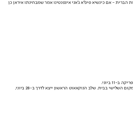
 הברית - אם כי
נשיא פיפ"א ג'אני אינפנטינו אמר שמבחינתו איראן כן
1 ביוני.
שתי הראשונות מכל בית יעפילו לשלב הנוקאאוט הראשון, שקודם לשמינית הגמר, יחד עם שמונה הנבחרות עם המאזן הטוב ביותר מבין אלו שסיימו במקום השלישי בבית. שלב הנוקאאוט הראשון ייצא לדרך ב-28 ביוני,