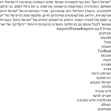
"ישראל היום" הוא גוף תקשורת שנוסד מתוך האמונה שהציבור הישראלי ראוי 
ת
ופרשנויות, וידיאו, פודקאסטים ושידורים חיים. פלטפורמות הדיגיטל של "ישרא
ב-2021 עלו לאוויר האתר החדש והיישומון החדש של "ישראל היום" בע
ואפשר לקבל אותם גם בניוזלטר. מועדון ההטבות הייחודי "הקליקה של ישרא
במייל hayom@israelhayom.co.il.
מבזקים
חדשות
אוכל
תשחץ
ForReal
תרבות
דעות
ספורט
מגזין
העיתון היומי
הורוסקופ
ישראל השבוע
כלכלה
לייף סטייל
מעריב לנוער
טכנולוגיה מדע וסביבה
העולם
משחקים