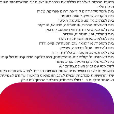
תמונת הבתים בשלב זה כוללת את נבחרת איראן. סביב ההשתתפות האיראנ
תיקח חלק.
בית א':
מקסיקו, דרום קוריאה, דרום אפריקה, צ'כיה
בית ב':
קנדה, שווייץ, קטאר, בוסניה
בית ג':
ברזיל, מרוקו, סקוטלנד, האיטי
בית ד':
ארצות הברית, אוסטרליה, פרגוואי, טורקיה
בית ה':
גרמניה, אקוודור, חוף השנהב, קורסאו
בית ו':
הולנד, יפן, תוניסיה, שבדיה
בית ז':
בלגיה, איראן, מצרים, ניו זילנד
בית ח':
ספרד, אורוגוואי, ערב הסעודית, קייפ ורדה
בית ט':
צרפת, סנגל, נורבגיה, עיראק
בית י':
ארגנטינה, אוסטריה, אלג'יריה, ירדן
בית י"א:
פורטוגל, קולומביה, אוזבקיסטן, הרפבוליקה הדמוקרטית של קונגו
בית י"ב:
אנגליה, קרואטיה, גאנה, פנמה
ליונל מסי עם גביע העולם,צילום: AP
המשחקים ייערכו בעשר ערים שונות בארצות הברית, לצד שלוש ערים בקנדה וב
כשהגמר יתקיים ב-1 ביולי באצטדיון מטלייף הסמוך לניו יורק.