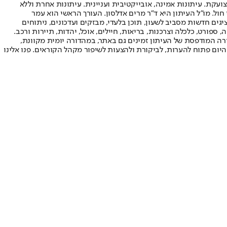
ועקת. עיתונות אמינה, אובייקטיבית ועניינית. עיתונות אחרת וללא
עור החשיפה הגבוה ביותר בימי חול. מו"ל העיתון היא ד"ר מרים אדלסון. העורך הראשי הוא עמר
 והעורך המייסד הוא עמוס רגב. אתרי האינטרנט של "ישראל היום" בעברית ובאנגלית, כמו כן היישומונים (אפליקציות) לאנדרואיד ול-iOS, מציגים חדשות מסביב לשעון, תוכן בלעדי, מבזקים ועדכונים, ניתוחים
, ספורט, כלכלה וצרכנות, בריאות, חיילים, אוכל, יהדות, תיירות ורכב.
דורה המודפסת של העיתון זמינים גם באתר, במהדורה יומית מקוונת,
היום פתוח להערות, לביקורת ולהצעות לשיפור מקהל הקוראים. פנו אלינו