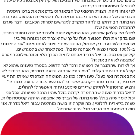
ביצעו טעות ביזארית באבחנה של הפציעה של קיליאן אמבפה, כזו ש
יכלה
לפגוע לו משמעותית בקריירה
.
לפי אותו דיווח, הצוות הרפואי של הבלאנקוס בדק את את ברכו הימנית
והבריאה של הכוכב הצרפתי במקום את רגלו השמאלית הפגועה. בעקבות
האבחנה הם דחקו בו לחזור מוקדם למגרשים למרות הכאבים -
דבר שגרם
להחמרת הפציעה שלו
.
למזלו של קיליאן אמבפה, הוא התעקש לטוס ולעבור אבחנה נוספת בפריז,
שם בדקו את רגלו הפגועה ועלו על כך שהוא צריך זמן מנוחה של בין
שבועיים לארבעה. רק אתמול, הכוכב שיתף ואמר לעיתונאים: "אני החלמתי
ב-100%. בפריז מצאו לי אבחנה טובה", זאת לאחר ששב למגרשים.
קיליאן אמבפה. בריאל מדריד אבחנו לו את הברך הלא נכונה,צילום: רויטרס
"אמבפה לא אהב את זה"
אך למרות שהתגבר על הפציעה וחזר לכר הדשא, בספרד טוענים שהוא לא
קיבל את הטעות בקלות. "הוא קיבל אבחנה גרועה במדריד, הוא בבירור לא
אהב את זה ואף כעס", טען ריולו. כמו כן, המומחה הצרפתי שאיתו התייעץ
אמבפה, ברטרנד סונרי-קוטט, אישר כי "הם עשו עבודה גרועה במדריד"
והציע פרוטוקול לחיזוק שרירים שימנע ניתוח ויאפשר לו להחלים.
"ריאל מדריד טענה שההחמרה קרתה בגלל שהיו הרבה פציעות, אבל אני
יכול לומר שזה בגלל שהאבחנה של הברך של אמבפה הייתה קטסטרופלית,
טעות ביזארית לחלוטין. מה שקרה זו בושה מוחלטת עבור ריאל מדריד, אני
חושב שמנענו את הגרוע מכל עבור אמבפה".