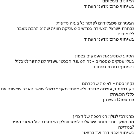
המיונים בעיצומם
בשיתוף מרכז מדעני העתיד
הצעירים שמצליחים לפתור כל בעיה מדעית
נבחרת ישראל הצעירה במדעים מעניקה חוויה שהיא הרבה מעבר
ללימודים
בשיתוף מרכז מדעני העתיד
הסיוע שמניע את העסקים בצפון
בעלי עסקים מספרים - זה המענק הכספי שעוזר לנו לחזור למסלול
בשיתוף מזרחי טפחות
נקיון פסח - לא מה שהכרתם
דק במיוחד, עוצמה אדירה ולא מפחד מאף מכשול: שואב האבק שמשנה את
כללי המשחק
בשיתוף Dreame
מהמרכז לגולן: המהפכה של קצרין
מה מושך יותר ויותר ישראלים למטרופולין המתפתח של האזור היפה
במדינה?
בשיתוף אבני דרך וי.ד ברזאני