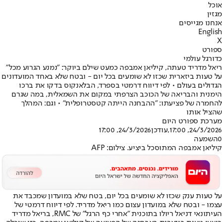
אוכל
מגזין
אנחנו מגייסים
English
X
ספורט
כדורגל עולמי
ריאל מדריד טעתה, קיליאן אמבפה כמעט שילם ביוקר: "נמנע הגרוע מכל"
על טעות ביזארית שכזו לא שומעים בכל יום - ובטח שלא באחד המועדונים
הגדולים בעולם • לפי דיווח דרמטי בספרד, הבלאנקוס בדקו את ברכו
הימנית והבריאה של הכוכב הצרפתי במקום את השמאלית, במה שגרם
להחמרה של פציעתו: "ההבחנה הייתה קטסטרופלית" • וגם: המהלך
שהציל אותו
מערכת ספורט היום
24/3/2026, 17:00
,עודכן
24/3/2026, 17:00
0
השמעה
קיליאן אמבפה המתוסכל ביציע. צילום: AFP
על טעות ענק שכזו לא שומעים בכל יום, בטח שלא במועדון שמכבד את
עצמו - ובטח שלא במועדון עצום כמו ריאל מדריד. לפי דיווח דרמטי של
העיתונאי דניאל ריולו בתוכנית "אחרי כף הרגל" של RMC, בריאל מדריד