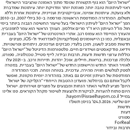
"ישראל היום" הוא גוף תקשורת שנוסד מתוך האמונה שהציבור הישראלי
ראוי לעיתונות טובה יותר, מאוזנת יותר ומדויקת יותר. עיתונות שמדברת
ולא צועקת. עיתונות אמינה, אובייקטיבית ועניינית. עיתונות אחרת וללא
תשלום. המהדורה המודפסת הראשונה פורסמה ב-30 ביולי 2007, וב-2010
הפך "ישראל היום" לעיתון הישראלי בעל שיעור החשיפה הגבוה ביותר בימי
חול. מו"ל העיתון היא ד"ר מרים אדלסון. העורך הראשי הוא עמר לחמנוביץ,
והעורך המייסד הוא עמוס רגב. אתרי האינטרנט של "ישראל היום" בעברית
ובאנגלית, כמו כן היישומונים (אפליקציות) לאנדרואיד ול-iOS, מציגים
חדשות מסביב לשעון, תוכן בלעדי, מבזקים ועדכונים, ניתוחים ופרשנויות,
וידיאו, פודקאסטים ושידורים חיים. פלטפורמות הדיגיטל של "ישראל היום"
כוללות ערוצי חדשות ודעות, תרבות ובידור, לייף סטייל, טכנולוגיה, ספורט,
כלכלה וצרכנות, בריאות, חיילים, אוכל, יהדות, תיירות ורכב. ב-2021 עלו
לאוויר האתר החדש והיישומון החדש של "ישראל היום" בעברית, במטרה
לספק לגולשים חוויה מהירה, עדכנית, בטוחה ונוחה. תכני המהדורה
המודפסת של העיתון זמינים גם באתר, במהדורה יומית מקוונת, ואפשר
לקבל אותם גם בניוזלטר. מועדון ההטבות הייחודי "הקליקה של ישראל
היום" מציע לגולשי האתר הנחות ומבצעים על מוצרים ושירותים. ישראל
היום פתוח להערות, לביקורת ולהצעות לשיפור מקהל הקוראים. פנו אלינו
במייל hayom@israelhayom.co.il.
יום שלישי, 24.3.2026
ו' בניסן תשפ"ו
חדשות
דעות
ספורט
ForReal
תרבות ובידור