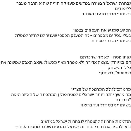
נבחרת ישראל הצעירה במדעים מעניקה חוויה שהיא הרבה מעבר
ללימודים
בשיתוף מרכז מדעני העתיד
הסיוע שמניע את העסקים בצפון
בעלי עסקים מספרים - זה המענק הכספי שעוזר לנו לחזור למסלול
בשיתוף מזרחי טפחות
נקיון פסח - לא מה שהכרתם
דק במיוחד, עוצמה אדירה ולא מפחד מאף מכשול: שואב האבק שמשנה את
כללי המשחק
בשיתוף Dreame
מהמרכז לגולן: המהפכה של קצרין
מה מושך יותר ויותר ישראלים למטרופולין המתפתח של האזור היפה
במדינה?
בשיתוף אבני דרך וי.ד ברזאני
הזדמנות אחרונה להצטרף לנבחרות ישראל במדעים
בואו להכיר את חברי נבחרות ישראל במדעים שכבר מחכים לכם –