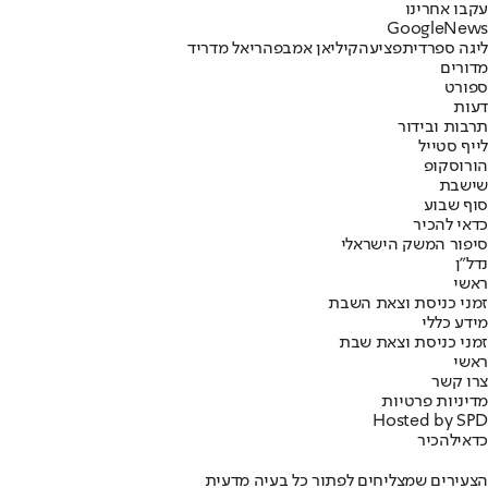
עקבו אחרינו
G
o
o
g
l
e
News
ליגה ספרדית
פציעה
קיליאן אמבפה
ריאל מדריד
מדורים
ספורט
דעות
תרבות ובידור
לייף סטייל
הורוסקופ
שישבת
סוף שבוע
כדאי להכיר
סיפור המשק הישראלי
נדל"ן
ראשי
זמני כניסת וצאת השבת
מידע כללי
זמני כניסת וצאת שבת
ראשי
צרו קשר
מדיניות פרטיות
Hosted by SPD
כדאי
להכיר
הצעירים שמצליחים לפתור כל בעיה מדעית