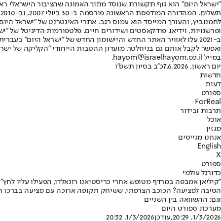
"ישראל היום" הוא גוף תקשורת שנוסד מתוך האמונה שהציבור הישראלי ראוי 
ת
ופרשנויות, וידיאו, פודקאסטים ושידורים חיים. פלטפורמות הדיגיטל של "ישרא
ב-2021 עלו לאוויר האתר החדש והיישומון החדש של "ישראל היום" בע
ואפשר לקבל אותם גם בניוזלטר. מועדון ההטבות הייחודי "הקליקה של ישרא
במייל hayom@israelhayom.co.il.
יום ראשון, 7.6.2026
כ"ב בסיון תשפ"ו
חדשות
דעות
ספורט
ForReal
תרבות ובידור
אוכל
מגזין
אנחנו מגייסים
English
X
ספורט
כדורגל עולמי
"קיליאן אמבפה במרדף מטופש אחרי כריסטיאנו רונאלדו, הפעילו עליו לחץ"
הסיבה לפציעה? הכוכב הצרפתי, ששיחק תקופה ארוכה עם פציעה בברכו השמא
וגם: ההשוואה בין השניים
מערכת ספורט היום
1/3/2026, 20:29
,עודכן
1/3/2026, 20:32