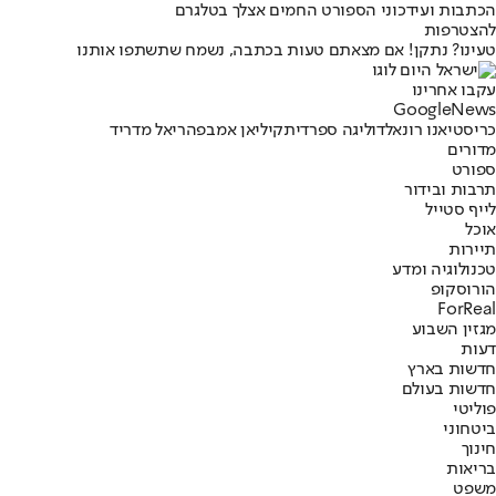
הכתבות ועידכוני הספורט החמים אצלך בטלגרם
להצטרפות
טעינו? נתקן! אם מצאתם טעות בכתבה, נשמח שתשתפו אותנו
עקבו אחרינו
G
o
o
g
l
e
News
כריסטיאנו רונאלדו
ליגה ספרדית
קיליאן אמבפה
ריאל מדריד
מדורים
ספורט
תרבות ובידור
לייף סטייל
אוכל
תיירות
טכנולוגיה ומדע
הורוסקופ
ForReal
מגזין השבוע
דעות
חדשות בארץ
חדשות בעולם
פוליטי
ביטחוני
חינוך
בריאות
משפט