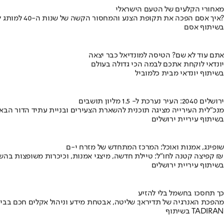
מאחורי הקלעים של הטעם הישראלי
איך אסם הפכה את תקופת הצנע והמחסור הקשה של שנות ה-40 למותג לאומי?
בשיתוף אסם
אתם עוד לא שם? הטיסה למונדיאל כבר יצאה
יונדאי לוקחת אתכם לבמה הכי גדולה בעולם
בשיתוף יונדאי מבית כלמוביל
ירושלים 2040: העיר נערכת ל- 1.5 מליון תושבים
מנכ"לית העירייה מציגה תוכנית להשארת הצעירים ובניית עתיד הדור הבא
בשיתוף עיריית ירושלים
שופינג, אמנות ואוכל: המרכז המתחדש של מזרח י-ם
קפיצה קטנה לחו"ל: טיילת חדשה, מיצגי אמנות, וכיכרות משופצות בהשקעה של 100 מיליון ₪
בשיתוף עיריית ירושלים
כך תחסכו בחשמל בלי להזיע
מהפכת האנרגיה של תדיראן: שליטה, אבטחת מידע וניהול אקלים חכם בבי
בשיתוף TADIRAN