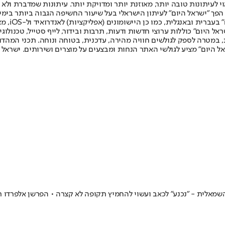
לעיתונות טובה יותר, מאוזנת יותר ומדויקת יותר. עיתונות שמדברת ולא צ
שלום. המהדורה המודפסת הראשונה פורסמה ב-30 ביולי 2007, וב-2010 הפך "ישראל היום" לעיתון הישראלי בעל שי
לחמנוביץ,
ל היום" כוללות ערוצי חדשות ודעות, תרבות ובידור, לייף סטייל, טכנולוגיה
ברית, במטרה לספק לגולשים חוויה מהירה, עדכנית, בטוחה ונוחה. תכני המה
ל היום" מציע לגולשי האתר הנחות ומבצעים על מוצרים ושירותים. ישראל 
לית - "נכנע" לכאב ועשוי להחמיץ תקופה לא קצרה • הפרשן אלפרדו רלני