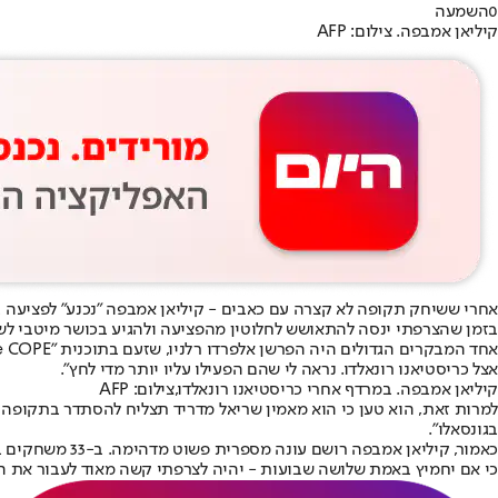
0
השמעה
קיליאן אמבפה. צילום: AFP
אחרי ששיחק תקופה לא קצרה עם כאבים - קיליאן אמבפה "נכנע" לפציעה 
בזמן שהצרפתי ינסה להתאושש לחלוטין מהפציעה ולהגיע בכושר מיטבי לשל
אחד המבקרים הגדולים היה הפרשן אלפרדו רלניו, שזעם בתוכנית "El Partidazo de COPE": "הוא נמצא בסיכון כבר הרבה זמן. אני חושב שזה בגלל המרדף הזה אחר השיא המטופש של 59 שערים, שאני זוכר ש
אצל כריסטיאנו רונאלדו
. נראה לי שהם הפעילו עליו יותר מדי לחץ".
קיליאן אמבפה. במרדף אחרי כריסטיאנו רונאלדו,צילום: AFP
למרות זאת, הוא טען כי הוא מאמין שריאל מדריד תצליח להסתדר בתקופה הז
בגונסאלו".
כי אם יחמיץ באמת שלושה שבועות - יהיה לצרפתי קשה מאוד לעבור את הפ