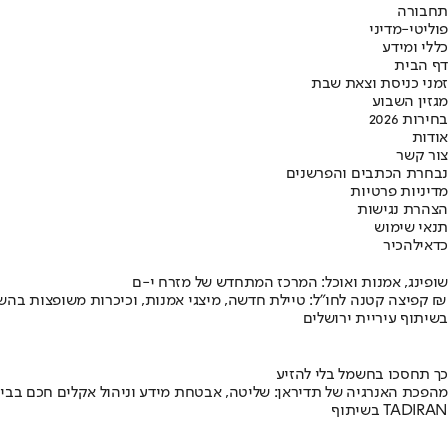
תחבורה
פוליטי-מדיני
כללי ומידע
דף הבית
זמני כניסת וצאת שבת
מגזין השבוע
בחירות 2026
אודות
צור קשר
נבחרת הכתבים והפרשנים
מדיניות פרטיות
הצהרת נגישות
תנאי שימוש
כדאי
להכיר
שופינג, אמנות ואוכל: המרכז המתחדש של מזרח י-ם
קפיצה קטנה לחו"ל: טיילת חדשה, מיצגי אמנות, וכיכרות משופצות בהשקעה של 100 מיליון ₪
בשיתוף עיריית ירושלים
כך תחסכו בחשמל בלי להזיע
מהפכת האנרגיה של תדיראן: שליטה, אבטחת מידע וניהול אקלים חכם בבי
בשיתוף TADIRAN