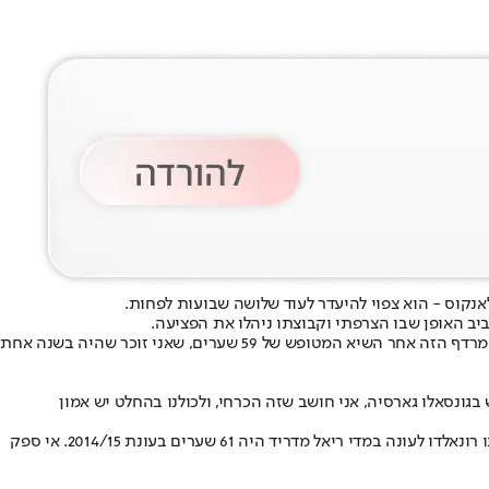
קוס - הוא צפוי להיעדר לעוד שלושה שבועות לפחות.
ב האופן שבו הצרפתי וקבוצתו ניהלו את הפציעה.
היה בשנה אחת
גונסאלו גארסיה, אני חושב שזה הכרחי, ולכולנו בהחלט יש אמון
כאמור, קיליאן אמבפה רושם עונה מספרית פשוט מדהימה. ב-33 משחקים בכל המסגרות, הוא רשם לא פחות מ-38 שערים. בפועל, השיא של כריסטיאנו רונאלדו לעונה במדי ריאל מדריד היה 61 שערים בעונת 2014/15. אי ספק