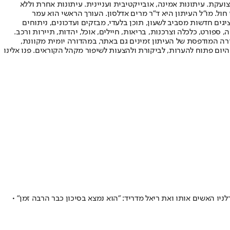
ועקת. עיתונות אמינה, אובייקטיבית ועניינית. עיתונות אחרת וללא
עור החשיפה הגבוה ביותר בימי חול. מו"ל העיתון היא ד"ר מרים אדלסון. העורך הראשי הוא עמר
 והעורך המייסד הוא עמוס רגב. אתרי האינטרנט של "ישראל היום" בעברית ובאנגלית, כמו כן היישומונים (אפליקציות) לאנדרואיד ול-iOS, מציגים חדשות מסביב לשעון, תוכן בלעדי, מבזקים ועדכונים, ניתוחים
, ספורט, כלכלה וצרכנות, בריאות, חיילים, אוכל, יהדות, תיירות ורכב.
דורה המודפסת של העיתון זמינים גם באתר, במהדורה יומית מקוונת,
היום פתוח להערות, לביקורת ולהצעות לשיפור מקהל הקוראים. פנו אלינו
ו האשים אותו ואת ריאל מדריד: "הוא נמצא בסיכון כבר הרבה זמן" •