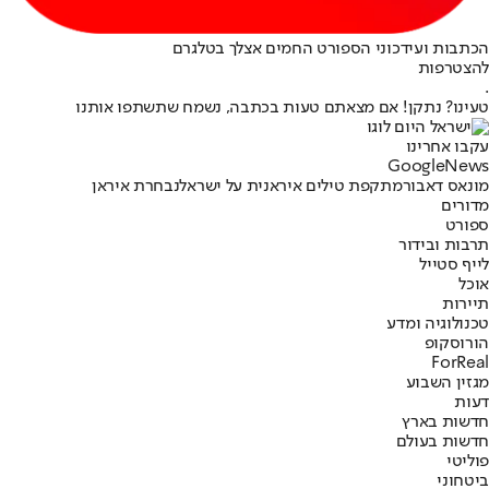
הכתבות ועידכוני הספורט החמים אצלך בטלגרם
להצטרפות
.
טעינו? נתקן! אם מצאתם טעות בכתבה, נשמח שתשתפו אותנו
עקבו אחרינו
G
o
o
g
l
e
News
מונאס דאבור
מתקפת טילים איראנית על ישראל
נבחרת איראן
מדורים
ספורט
תרבות ובידור
לייף סטייל
אוכל
תיירות
טכנולוגיה ומדע
הורוסקופ
ForReal
מגזין השבוע
דעות
חדשות בארץ
חדשות בעולם
פוליטי
ביטחוני