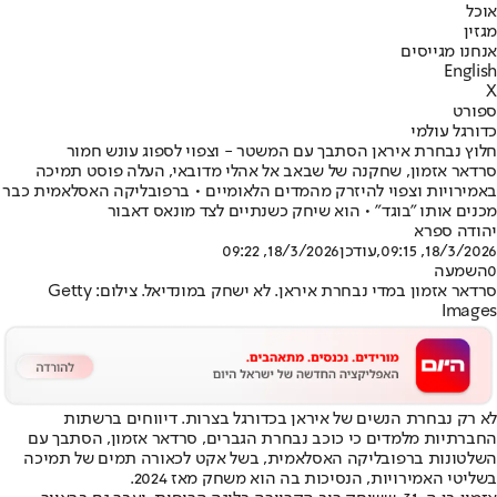
אוכל
מגזין
אנחנו מגייסים
English
X
ספורט
כדורגל עולמי
חלוץ נבחרת איראן הסתבך עם המשטר - וצפוי לספוג עונש חמור
סרדאר אזמון, שחקנה של שבאב אל אהלי מדובאי, העלה פוסט תמיכה
באמירויות וצפוי להיזרק מהמדים הלאומיים • ברפובליקה האסלאמית כבר
מכנים אותו "בוגד" • הוא שיחק כשנתיים לצד מונאס דאבור
יהודה ספרא
18/3/2026, 09:15
,עודכן
18/3/2026, 09:22
0
השמעה
סרדאר אזמון במדי נבחרת איראן. לא ישחק במונדיאל. צילום: Getty
Images
לא רק נבחרת הנשים של איראן בכדורגל בצרות
. דיווחים ברשתות
החברתיות מלמדים כי כוכב נבחרת הגברים, סרדאר אזמון, הסתבך עם
השלטונות ברפובליקה האסלאמית, בשל אקט לכאורה תמים של תמיכה
בשליטי האמירויות, הנסיכות בה הוא משחק מאז 2024.