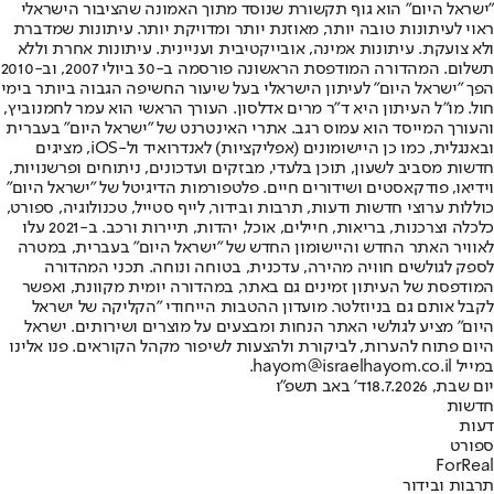
"ישראל היום" הוא גוף תקשורת שנוסד מתוך האמונה שהציבור הישראלי
ראוי לעיתונות טובה יותר, מאוזנת יותר ומדויקת יותר. עיתונות שמדברת
ולא צועקת. עיתונות אמינה, אובייקטיבית ועניינית. עיתונות אחרת וללא
תשלום. המהדורה המודפסת הראשונה פורסמה ב-30 ביולי 2007, וב-2010
הפך "ישראל היום" לעיתון הישראלי בעל שיעור החשיפה הגבוה ביותר בימי
חול. מו"ל העיתון היא ד"ר מרים אדלסון. העורך הראשי הוא עמר לחמנוביץ,
והעורך המייסד הוא עמוס רגב. אתרי האינטרנט של "ישראל היום" בעברית
ובאנגלית, כמו כן היישומונים (אפליקציות) לאנדרואיד ול-iOS, מציגים
חדשות מסביב לשעון, תוכן בלעדי, מבזקים ועדכונים, ניתוחים ופרשנויות,
וידיאו, פודקאסטים ושידורים חיים. פלטפורמות הדיגיטל של "ישראל היום"
כוללות ערוצי חדשות ודעות, תרבות ובידור, לייף סטייל, טכנולוגיה, ספורט,
כלכלה וצרכנות, בריאות, חיילים, אוכל, יהדות, תיירות ורכב. ב-2021 עלו
לאוויר האתר החדש והיישומון החדש של "ישראל היום" בעברית, במטרה
לספק לגולשים חוויה מהירה, עדכנית, בטוחה ונוחה. תכני המהדורה
המודפסת של העיתון זמינים גם באתר, במהדורה יומית מקוונת, ואפשר
לקבל אותם גם בניוזלטר. מועדון ההטבות הייחודי "הקליקה של ישראל
היום" מציע לגולשי האתר הנחות ומבצעים על מוצרים ושירותים. ישראל
היום פתוח להערות, לביקורת ולהצעות לשיפור מקהל הקוראים. פנו אלינו
במייל hayom@israelhayom.co.il.
יום שבת, 18.7.2026
ד' באב תשפ"ו
חדשות
דעות
ספורט
ForReal
תרבות ובידור