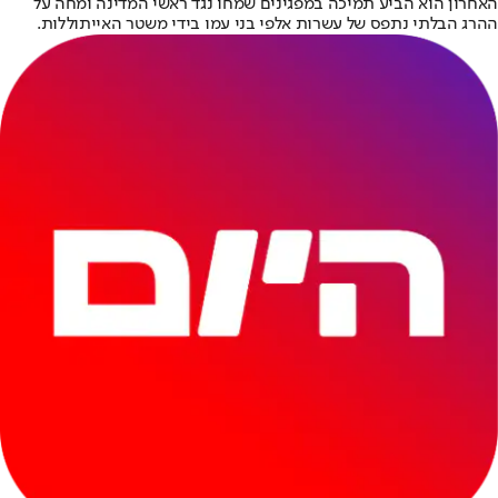
האחרון הוא הביע תמיכה במפגינים שמחו נגד ראשי המדינה ומחה על
ההרג הבלתי נתפס של עשרות אלפי בני עמו בידי משטר האייתוללות.