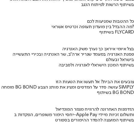
בשיתוף הרשות לפיתוח הנגב
כל ההטבות שמגיעות לכם
מה ההבדל בין מועדון תעופה וכרטיס אשראי?
בשיתוף FLYCARD
בצל איומי איראן: כך נערך משק האנרגיה
פסגת האנרגיה במעמד שגריר ארה"ב, שר האנרגיה ובכירי התעשייה
בישראל ובעולם
בשיתוף המכון הישראלי לאנרגיה ולסביבה
צובעים את הבית? אל תעשו את הטעות הזו
מומחה BG BOND עושה סדר על המדפים ומציג את מותג הצבע SIMPLY
בשיתוף BG BOND
הזדמנות האחרונה להרוויח מגמר המונדיאל
יחסי הימור משופרים, הפקדות ב-Apple Pay ותשלום זכיות מיידי
בשיתוף המועצה להסדר ההימורים בספורט