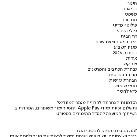
חינוך
בריאות
משפט
תחבורה
פוליטי-מדיני
כללי ומידע
דף הבית
זמני כניסת וצאת שבת
מגזין השבוע
בחירות 2026
אודות
צור קשר
נבחרת הכתבים והפרשנים
מדיניות פרטיות
הצהרת נגישות
תנאי שימוש
כדאי
להכיר
הזדמנות האחרונה להרוויח מגמר המונדיאל
יחסי הימור משופרים, הפקדות ב-Apple Pay ותשלום זכיות מיידי
בשיתוף המועצה להסדר ההימורים בספורט
מה מבטיח נתניהו לתושבי הנגב?
בנגב יש צמיחה, יש ביקוש ואנחנו נמשיך לראות את הנגב ולפתח אותו