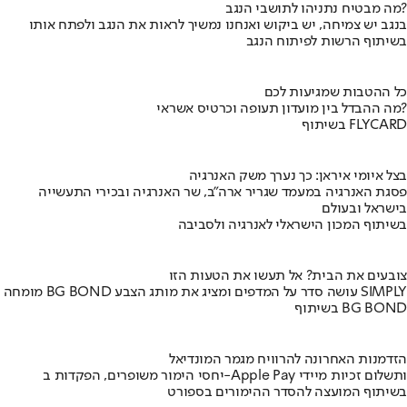
מה מבטיח נתניהו לתושבי הנגב?
בנגב יש צמיחה, יש ביקוש ואנחנו נמשיך לראות את הנגב ולפתח אותו
בשיתוף הרשות לפיתוח הנגב
כל ההטבות שמגיעות לכם
מה ההבדל בין מועדון תעופה וכרטיס אשראי?
בשיתוף FLYCARD
בצל איומי איראן: כך נערך משק האנרגיה
פסגת האנרגיה במעמד שגריר ארה"ב, שר האנרגיה ובכירי התעשייה
בישראל ובעולם
בשיתוף המכון הישראלי לאנרגיה ולסביבה
צובעים את הבית? אל תעשו את הטעות הזו
מומחה BG BOND עושה סדר על המדפים ומציג את מותג הצבע SIMPLY
בשיתוף BG BOND
הזדמנות האחרונה להרוויח מגמר המונדיאל
יחסי הימור משופרים, הפקדות ב-Apple Pay ותשלום זכיות מיידי
בשיתוף המועצה להסדר ההימורים בספורט