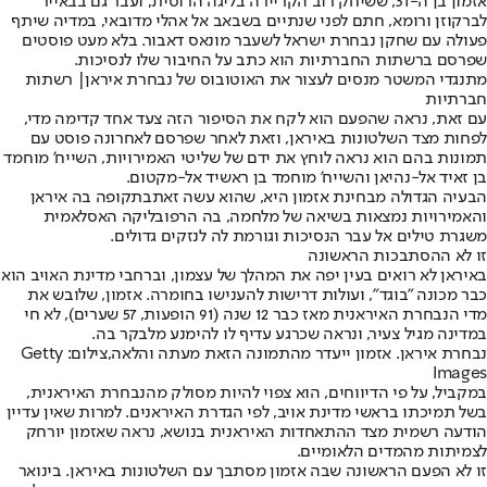
אזמון בן ה-31, ששיחק רוב הקריירה בליגה הרוסית, ועבר גם בבאייר
לברקוזן ורומא, חתם לפני שנתיים בשבאב אל אהלי מדובאי, במדיה שיתף
פעולה עם שחקן נבחרת ישראל לשעבר מונאס דאבור. בלא מעט פוסטים
שפרסם ברשתות החברתיות הוא כתב על החיבור שלו לנסיכות.
מתנגדי המשטר מנסים לעצור את האוטובוס של נבחרת איראן| רשתות
חברתיות
עם זאת, נראה שהפעם הוא לקח את הסיפור הזה צעד אחד קדימה מדי,
לפחות מצד השלטונות באיראן, וזאת לאחר שפרסם לאחרונה פוסט עם
תמונות בהם הוא נראה לוחץ את ידם של שליטי האמירויות, השייח' מוחמד
בן זאיד אל-נהיאן והשייח' מוחמד בן ראשיד אל-מקטום.
הבעיה הגדולה מבחינת אזמון היא, שהוא עשה זאת
בתקופה בה איראן
והאמירויות נמצאות בשיאה של מלחמה
, בה הרפובליקה האסלאמית
משגרת טילים אל עבר הנסיכות וגורמת לה לנזקים גדולים.
זו לא ההסתבכות הראשונה
באיראן לא רואים בעין יפה את המהלך של עצמון, וברחבי מדינת האויב הוא
כבר מכונה "בוגד", ועולות דרישות להענישו בחומרה. אזמון, שלובש את
מדי הנבחרת האיראנית מאז כבר 12 שנה (91 הופעות, 57 שערים), לא חי
במדינה מגיל צעיר, ונראה שכרגע עדיף לו להימנע מלבקר בה.
נבחרת איראן. אזמון ייעדר מהתמונה הזאת מעתה והלאה,צילום: Getty
Images
במקביל, על פי הדיווחים, הוא צפוי להיות מסולק מהנבחרת האיראנית,
בשל תמיכתו בראשי מדינת אויב, לפי הגדרת האיראנים. למרות שאין עדיין
הודעה רשמית מצד ההתאחדות האיראנית בנושא, נראה שאזמון יורחק
לצמיתות מהמדים הלאומיים.
זו לא הפעם הראשונה שבה אזמון מסתבך עם השלטונות באיראן. בינואר