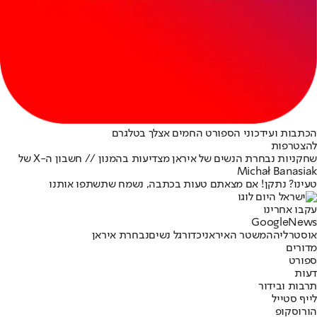
הכתבות ועידכוני הספורט החמים אצלך בטלגרם
להצטרפות
שחקניות נבחרת הנשים של איראן מצדיעות בהמנון // חשבון ה-X של
Michał Banasiak
טעינו? נתקן! אם מצאתם טעות בכתבה, נשמח שתשתפו אותנו
עקבו אחרינו
G
o
o
g
l
e
News
אוסטרליה
המשטר האיראני
כדורגל נשים
נבחרת איראן
מדורים
ספורט
דעות
תרבות ובידור
לייף סטייל
הורוסקופ