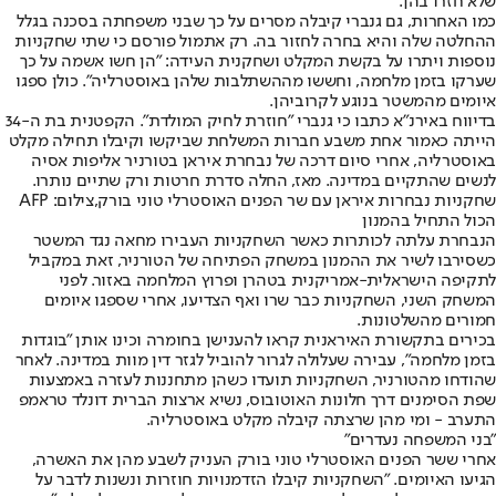
שלא חזרו בהן
.
כמו האחרות, גם גנברי קיבלה מסרים על כך שבני משפחתה בסכנה בגלל
ההחלטה שלה והיא בחרה לחזור בה. רק אתמול פורסם כי שתי שחקניות
נוספות ויתרו על בקשת המקלט ושחקנית העידה: "הן חשו אשמה על כך
שערקו בזמן מלחמה, וחששו מההשתלבות שלהן באוסטרליה". כולן ספגו
איומים מהמשטר בנוגע לקרוביהן.
בדיווח באירנ"א כתבו כי גנברי "חוזרת לחיק המולדת". הקפטנית בת ה-34
הייתה כאמור אחת משבע חברות המשלחת שביקשו וקיבלו תחילה מקלט
באוסטרליה, אחרי סיום דרכה של נבחרת איראן בטורניר אליפות אסיה
לנשים שהתקיים במדינה. מאז, החלה סדרת חרטות ורק שתיים נותרו.
שחקניות נבחרות איראן עם שר הפנים האוסטרלי טוני בורק,צילום: AFP
הכול התחיל בהמנון
הנבחרת עלתה לכותרות כאשר השחקניות העבירו מחאה נגד המשטר
כשסירבו לשיר את ההמנון במשחק הפתיחה של הטורניר, זאת במקביל
לתקיפה הישראלית-אמריקנית בטהרן ופרוץ המלחמה באזור. לפני
המשחק השני, השחקניות כבר שרו ואף הצדיעו, אחרי שספגו איומים
חמורים מהשלטונות.
בכירים בתקשורת האיראנית קראו להענישן בחומרה וכינו אותן "בוגדות
בזמן מלחמה", עבירה שעלולה לגרור להוביל לגזר דין מוות במדינה. לאחר
שהודחו מהטורניר, השחקניות תועדו כשהן מתחננות לעזרה באמצעות
שפת הסימנים דרך חלונות האוטובוס, נשיא ארצות הברית דונלד טראמפ
התערב - ו
מי מהן שרצתה קיבלה מקלט באוסטרליה
.
"בני המשפחה נעדרים"
אחרי ששר הפנים האוסטרלי טוני בורק העניק לשבע מהן את האשרה,
הגיעו האיומים. "השחקניות קיבלו הזדמנויות חוזרות ונשנות לדבר על