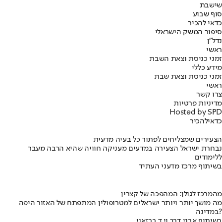
שישבת
סוף שבוע
כדאי להכיר
סיפור המשק הישראלי
נדל"ן
ראשי
זמני כניסת וצאת השבת
מידע כללי
זמני כניסת וצאת שבת
ראשי
צרו קשר
מדיניות פרטיות
Hosted by SPD
כדאי
להכיר
הצעירים שמצליחים לפתור כל בעיה מדעית
נבחרת ישראל הצעירה במדעים מעניקה חוויה שהיא הרבה מעבר
ללימודים
בשיתוף מרכז מדעני העתיד
מהמרכז לגולן: המהפכה של קצרין
מה מושך יותר ויותר ישראלים למטרופולין המתפתח של האזור היפה
במדינה?
בשיתוף אבני דרך וי.ד ברזאני