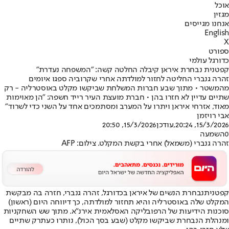
אוכל
מגזין
אנחנו מגייסים
English
X
ספורט
כדורגל עולמי
קפטנית נבחרת איראן קיבלה החלטה קשה: "המשפחה נעדרת"
זהרה גנברי החליטה לחזור למולדתה אחרי שקרוביה ספגו איומים
מהמשטר • מתוך שבע חברות המשלחת שביקשו מקלט באוסטרליה - רק
שתיים עדיין לא חזרו בהן • חברת מועצת העיר רייד חשפה: "הן מאוימות
מאוד, אזרחי איראן ויתרו על המערב ומסתמכים אחד על השני כדי לשרוד"
אבי רויזמן
15/3/2026, 20:24
,עודכן
15/3/2026, 20:50
0
השמעה
זהרה גנברי (משמאל) אחרי בקשת המקלט. צילום: AFP
קפטנית
נבחרת הנשים של איראן בכדורגל
, זהרה גנברי, חזרה בה מבקשת
המקלט שלה באוסטרליה והיא תחזור למולדתה, כך דיווחה היום (ראשון)
סוכנות הידיעות של הרפובליקה האסלאמית אירנ"א. מתוך שש השחקניות
ומנהלת הנבחרת שביקשו מקלט (שבע בסך הכול), נותרו כעת
רק שתיים