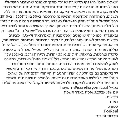
"ישראל היום" הוא גוף תקשורת שנוסד מתוך האמונה שהציבור הישראלי
ראוי לעיתונות טובה יותר, מאוזנת יותר ומדויקת יותר. עיתונות שמדברת
ולא צועקת. עיתונות אמינה, אובייקטיבית ועניינית. עיתונות אחרת וללא
תשלום. המהדורה המודפסת הראשונה פורסמה ב-30 ביולי 2007, וב-2010
הפך "ישראל היום" לעיתון הישראלי בעל שיעור החשיפה הגבוה ביותר בימי
חול. מו"ל העיתון היא ד"ר מרים אדלסון. העורך הראשי הוא עמר לחמנוביץ,
והעורך המייסד הוא עמוס רגב. אתרי האינטרנט של "ישראל היום" בעברית
ובאנגלית, כמו כן היישומונים (אפליקציות) לאנדרואיד ול-iOS, מציגים
חדשות מסביב לשעון, תוכן בלעדי, מבזקים ועדכונים, ניתוחים ופרשנויות,
וידיאו, פודקאסטים ושידורים חיים. פלטפורמות הדיגיטל של "ישראל היום"
כוללות ערוצי חדשות ודעות, תרבות ובידור, לייף סטייל, טכנולוגיה, ספורט,
כלכלה וצרכנות, בריאות, חיילים, אוכל, יהדות, תיירות ורכב. ב-2021 עלו
לאוויר האתר החדש והיישומון החדש של "ישראל היום" בעברית, במטרה
לספק לגולשים חוויה מהירה, עדכנית, בטוחה ונוחה. תכני המהדורה
המודפסת של העיתון זמינים גם באתר, במהדורה יומית מקוונת, ואפשר
לקבל אותם גם בניוזלטר. מועדון ההטבות הייחודי "הקליקה של ישראל
היום" מציע לגולשי האתר הנחות ומבצעים על מוצרים ושירותים. ישראל
היום פתוח להערות, לביקורת ולהצעות לשיפור מקהל הקוראים. פנו אלינו
במייל hayom@israelhayom.co.il.
יום שני, 16.3.2026
כ"ז באדר תשפ"ו
חדשות
דעות
ספורט
ForReal
תרבות ובידור