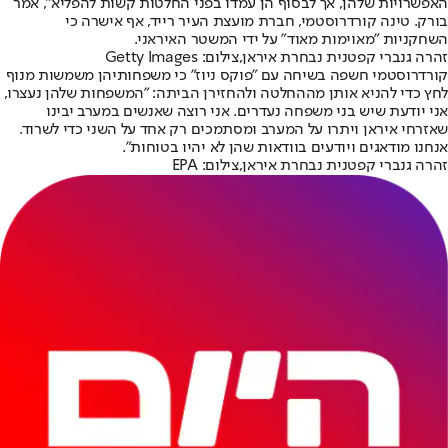
האפשרויות שלהן, אך לבסוף הן עמדו בפני החלטות קשות להפליא", אמר
בורק. טינה קורדרוסטמי, חברת מועצת העיר רייד, אף אישרה כי
השחקניות "מאוימות מאוד" על ידי המשטר האיראני.
זהרה גנברי קפטנית נבחרת איראן,צילום: Getty Images
קורדרוסטמי חשפה בשיחה עם "פוקס ניוז" כי משפחותיהן משמשות מנוף
לחץ כדי להניא אותן מההחלטה ולהחזירן הביתה: "המשפחות שלהן נעצרו,
אני יודעת שיש בני משפחה נעדרים. אני רוצה שאנשים במערב יבינו
שאזרחי איראן ויתרו על המערב ומסתמכים רק אחד על השני כדי לשרוד.
אנחנו מודאגים ויודעים בוודאות שהן לא יהיו בטוחות".
זהרה גנברי קפטנית נבחרת איראן,צילום: EPA