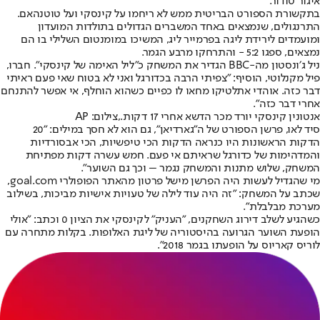
איגור טודור.
בתקשורת הספורט הבריטית ממש לא ריחמו על קינסקי ועל טוטנהאם.
התרנגולים, שנמצאים באחד המשברים הגדולים בתולדות המועדון
ומועמדים לירידת ליגה בפרמייר ליג, המשיכו במומנטום השלילי בו הם
נמצאים, ספגו 5:2 - והתרחקו מרבע הגמר.
ניל ג׳ונסטון מה-BBC הגדיר את המשחק כ"ליל האימה של קינסקי". חברו,
פיל מקנלוטי, הוסיף: "צפיתי הרבה בכדורגל ואני לא בטוח שאי פעם ראיתי
דבר כזה. אוהדי אתלטיקו מחאו לו כפיים כשהוא הוחלף, אי אפשר להתנחם
אחרי דבר כזה".
אנטונין קינסקי יורד מכר הדשא אחרי 17 דקות.,צילום: AP
סיד לאו, פרשן הספורט של ה"גארדיאן", גם הוא לא חסך במילים: "20
הדקות הראשונות היו כנראה הדקות הכי טיפשיות, הכי אבסורדיות
והמדהימות של כדורגל שראיתם אי פעם. חמש עשרה דקות מפתיחת
המשחק, שלוש מתנות והמשחק נגמר – וכך גם השוער".
מי שהגדיל לעשות היה הפרשן מישל פרטון מהאתר הפופולרי goal.com,
שכתב על המשחק: "זה היה עוד לילה של טעויות אישיות מביכות, בשילוב
מערכת מבלבלת".
כשהגיע לשלב דירוג השחקנים, "העניק" לקינסקי את הציון 0 וכתב: "אולי
הופעת השוער הגרועה בהיסטוריה של ליגת האלופות. בקלות מתחרה עם
לוריס קאריוס על הופעתו בגמר 2018".