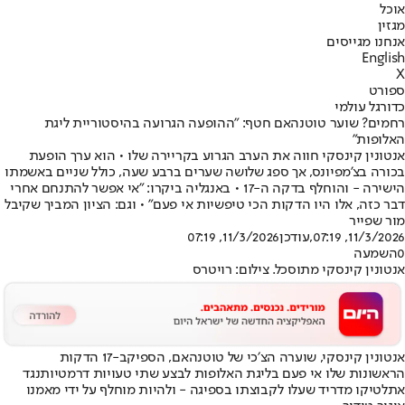
אוכל
מגזין
אנחנו מגייסים
English
X
ספורט
כדורגל עולמי
רחמים? שוער טוטנהאם חטף: "ההופעה הגרועה בהיסטוריית ליגת
האלופות"
אנטונין קינסקי חווה את הערב הגרוע בקריירה שלו • הוא ערך הופעת
בכורה בצ'מפיונס, אך ספג שלושה שערים ברבע שעה, כולל שניים באשמתו
הישירה - והוחלף בדקה ה-17 • באנגליה ביקרו: "אי אפשר להתנחם אחרי
דבר כזה, אלו היו הדקות הכי טיפשיות אי פעם" • וגם: הציון המביך שקיבל
מור שפייר
11/3/2026, 07:19
,עודכן
11/3/2026, 07:19
0
השמעה
אנטונין קינסקי מתוסכל. צילום: רויטרס
אנטונין קינסקי, שוערה הצ׳כי של טוטנהאם, הספיק
ב-17 הדקות
הראשונות שלו אי פעם בליגת האלופות לבצע שתי טעויות דרמטיות
נגד
אתלטיקו מדריד שעלו לקבוצתו בספיגה - ולהיות מוחלף על ידי מאמנו