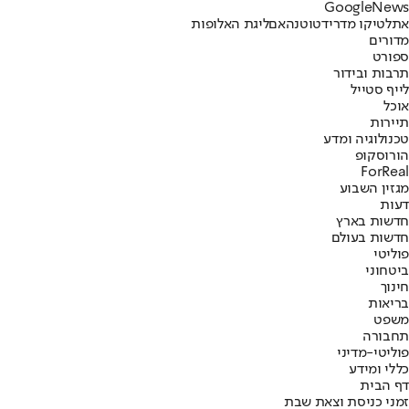
G
o
o
g
l
e
News
אתלטיקו מדריד
טוטנהאם
ליגת האלופות
מדורים
ספורט
תרבות ובידור
לייף סטייל
אוכל
תיירות
טכנולוגיה ומדע
הורוסקופ
ForReal
מגזין השבוע
דעות
חדשות בארץ
חדשות בעולם
פוליטי
ביטחוני
חינוך
בריאות
משפט
תחבורה
פוליטי-מדיני
כללי ומידע
דף הבית
זמני כניסת וצאת שבת