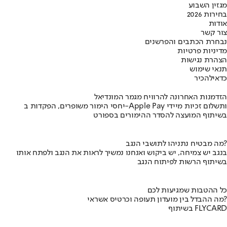
מגזין השבוע
בחירות 2026
אודות
צור קשר
נבחרת הכתבים והפרשנים
מדיניות פרטיות
הצהרת נגישות
תנאי שימוש
כדאי
להכיר
הזדמנות האחרונה להרוויח מגמר המונדיאל
יחסי הימור משופרים, הפקדות ב-Apple Pay ותשלום זכיות מיידי
בשיתוף המועצה להסדר ההימורים בספורט
מה מבטיח נתניהו לתושבי הנגב?
בנגב יש צמיחה, יש ביקוש ואנחנו נמשיך לראות את הנגב ולפתח אותו
בשיתוף הרשות לפיתוח הנגב
כל ההטבות שמגיעות לכם
מה ההבדל בין מועדון תעופה וכרטיס אשראי?
בשיתוף FLYCARD