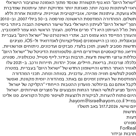
"ישראל היום" הוא גוף תקשורת שנוסד מתוך האמונה שהציבור הישראלי
ראוי לעיתונות טובה יותר, מאוזנת יותר ומדויקת יותר. עיתונות שמדברת
ולא צועקת. עיתונות אמינה, אובייקטיבית ועניינית. עיתונות אחרת וללא
תשלום. המהדורה המודפסת הראשונה פורסמה ב-30 ביולי 2007, וב-2010
הפך "ישראל היום" לעיתון הישראלי בעל שיעור החשיפה הגבוה ביותר בימי
חול. מו"ל העיתון היא ד"ר מרים אדלסון. העורך הראשי הוא עמר לחמנוביץ,
והעורך המייסד הוא עמוס רגב. אתרי האינטרנט של "ישראל היום" בעברית
ובאנגלית, כמו כן היישומונים (אפליקציות) לאנדרואיד ול-iOS, מציגים
חדשות מסביב לשעון, תוכן בלעדי, מבזקים ועדכונים, ניתוחים ופרשנויות,
וידיאו, פודקאסטים ושידורים חיים. פלטפורמות הדיגיטל של "ישראל היום"
כוללות ערוצי חדשות ודעות, תרבות ובידור, לייף סטייל, טכנולוגיה, ספורט,
כלכלה וצרכנות, בריאות, חיילים, אוכל, יהדות, תיירות ורכב. ב-2021 עלו
לאוויר האתר החדש והיישומון החדש של "ישראל היום" בעברית, במטרה
לספק לגולשים חוויה מהירה, עדכנית, בטוחה ונוחה. תכני המהדורה
המודפסת של העיתון זמינים גם באתר, במהדורה יומית מקוונת, ואפשר
לקבל אותם גם בניוזלטר. מועדון ההטבות הייחודי "הקליקה של ישראל
היום" מציע לגולשי האתר הנחות ומבצעים על מוצרים ושירותים. ישראל
היום פתוח להערות, לביקורת ולהצעות לשיפור מקהל הקוראים. פנו אלינו
במייל hayom@israelhayom.co.il.
יום שישי, 17.7.2026
ג' באב תשפ"ו
חדשות
דעות
ספורט
ForReal
תרבות ובידור