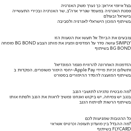
בצל איומי איראן: כך נערך משק האנרגיה
פסגת האנרגיה במעמד שגריר ארה"ב, שר האנרגיה ובכירי התעשייה
בישראל ובעולם
בשיתוף המכון הישראלי לאנרגיה ולסביבה
צובעים את הבית? אל תעשו את הטעות הזו
מומחה BG BOND עושה סדר על המדפים ומציג את מותג הצבע SIMPLY
בשיתוף BG BOND
הזדמנות האחרונה להרוויח מגמר המונדיאל
יחסי הימור משופרים, הפקדות ב-Apple Pay ותשלום זכיות מיידי
בשיתוף המועצה להסדר ההימורים בספורט
מה מבטיח נתניהו לתושבי הנגב?
בנגב יש צמיחה, יש ביקוש ואנחנו נמשיך לראות את הנגב ולפתח אותו
בשיתוף הרשות לפיתוח הנגב
כל ההטבות שמגיעות לכם
מה ההבדל בין מועדון תעופה וכרטיס אשראי?
בשיתוף FLYCARD