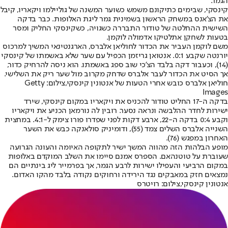
הגמר.
קינסקי, שבימים כתיקונם משמש כשוער המשנה של גוליילמו ויקאריו, קיבל
את הצ'אנס במשחק הראשון בשמינית גמר ליגת האלופות. כבר בדקה
השישית ההחלטה של טודור התבררה כשגויה, כשקינסקי החליק ומסר
בטעות לשחקן אתלטיקו אדמולה לוקמן.
משם לוקמן העביר את הכדור לחוליאן אלברס, הארגנטינאי המשיך למרכוס
יורנטה שקבע 0:1. אנטואן גריזמן הכפיל עם שער שלא באשמתו של קינסקי
(14), וכעבור דקה בלבד הצ'כי שוב ספג באשמתו. הוא ניסה להרחיק כדור,
אך הסיט את הכדור לעבר אלברס שדחק מקרוב מול שער ריק את השלישי.
חוליאן אלברס כובש אחרי הטעות של אנטונין קינסקי,צילום: Getty
Images
בדקה ה-17 החליט טודור להכניס את ויקאריו במקום קינסקי, שירד
ישירות לחדר ההלבשה ונראה נסער. רובין לה נורמאן הכניע את ויקאריו
וקבע 0:4 בדקה ה-22, ארבע דקות לפני שפדרו פורו צימק ל-4:1. במחצית
השנייה אלברס השלים צמד (55), ודומיניק סולאנקה כבש את השער
האחרון במפגש (76).
מופע הבלהות הזה מהווה המשך ישיר לתקופה האיומה והעונה הגרועה
שעוברת על טוטנהאם. הספרס אמנם סיימו את השלב המוקדם באלופות
במקום הרביעי והעפילו ישירות לרבע הגמר, אך בפרמייר ליג בינתיים הם
נמצאים חזק במאבקים נגד הירידה ורחוקים נקודה בלבד מהקו האדום.
אנטונין קינסקי,צילום: רויטרס