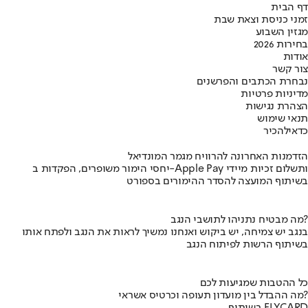
דף הבית
זמני כניסת וצאת שבת
מגזין השבוע
בחירות 2026
אודות
צור קשר
נבחרת הכתבים והפרשנים
מדיניות פרטיות
הצהרת נגישות
תנאי שימוש
כדאי
להכיר
הזדמנות האחרונה להרוויח מגמר המונדיאל
יחסי הימור משופרים, הפקדות ב-Apple Pay ותשלום זכיות מיידי
בשיתוף המועצה להסדר ההימורים בספורט
מה מבטיח נתניהו לתושבי הנגב?
בנגב יש צמיחה, יש ביקוש ואנחנו נמשיך לראות את הנגב ולפתח אותו
בשיתוף הרשות לפיתוח הנגב
כל ההטבות שמגיעות לכם
מה ההבדל בין מועדון תעופה וכרטיס אשראי?
בשיתוף FLYCARD