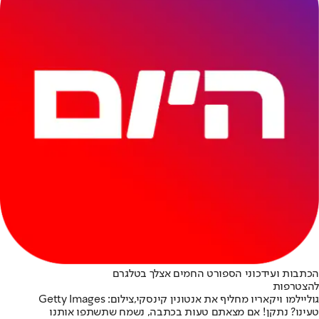
הכתבות ועידכוני הספורט החמים אצלך בטלגרם
להצטרפות
גוליילמו ויקאריו מחליף את אנטונין קינסקי,צילום: Getty Images
טעינו? נתקן! אם מצאתם טעות בכתבה, נשמח שתשתפו אותנו