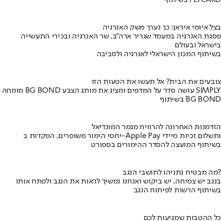
בצל איומי איראן: כך נערך משק האנרגיה
פסגת האנרגיה במעמד שגריר ארה"ב, שר האנרגיה ובכירי התעשייה
בישראל ובעולם
בשיתוף המכון הישראלי לאנרגיה ולסביבה
צובעים את הבית? אל תעשו את הטעות הזו
מומחה BG BOND עושה סדר על המדפים ומציג את מותג הצבע SIMPLY
בשיתוף BG BOND
הזדמנות האחרונה להרוויח מגמר המונדיאל
יחסי הימור משופרים, הפקדות ב-Apple Pay ותשלום זכיות מיידי
בשיתוף המועצה להסדר ההימורים בספורט
מה מבטיח נתניהו לתושבי הנגב?
בנגב יש צמיחה, יש ביקוש ואנחנו נמשיך לראות את הנגב ולפתח אותו
בשיתוף הרשות לפיתוח הנגב
כל ההטבות שמגיעות לכם