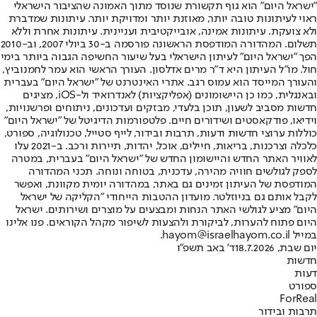
"ישראל היום" הוא גוף תקשורת שנוסד מתוך האמונה שהציבור הישראלי
ראוי לעיתונות טובה יותר, מאוזנת יותר ומדויקת יותר. עיתונות שמדברת
ולא צועקת. עיתונות אמינה, אובייקטיבית ועניינית. עיתונות אחרת וללא
תשלום. המהדורה המודפסת הראשונה פורסמה ב-30 ביולי 2007, וב-2010
הפך "ישראל היום" לעיתון הישראלי בעל שיעור החשיפה הגבוה ביותר בימי
חול. מו"ל העיתון היא ד"ר מרים אדלסון. העורך הראשי הוא עמר לחמנוביץ,
והעורך המייסד הוא עמוס רגב. אתרי האינטרנט של "ישראל היום" בעברית
ובאנגלית, כמו כן היישומונים (אפליקציות) לאנדרואיד ול-iOS, מציגים
חדשות מסביב לשעון, תוכן בלעדי, מבזקים ועדכונים, ניתוחים ופרשנויות,
וידיאו, פודקאסטים ושידורים חיים. פלטפורמות הדיגיטל של "ישראל היום"
כוללות ערוצי חדשות ודעות, תרבות ובידור, לייף סטייל, טכנולוגיה, ספורט,
כלכלה וצרכנות, בריאות, חיילים, אוכל, יהדות, תיירות ורכב. ב-2021 עלו
לאוויר האתר החדש והיישומון החדש של "ישראל היום" בעברית, במטרה
לספק לגולשים חוויה מהירה, עדכנית, בטוחה ונוחה. תכני המהדורה
המודפסת של העיתון זמינים גם באתר, במהדורה יומית מקוונת, ואפשר
לקבל אותם גם בניוזלטר. מועדון ההטבות הייחודי "הקליקה של ישראל
היום" מציע לגולשי האתר הנחות ומבצעים על מוצרים ושירותים. ישראל
היום פתוח להערות, לביקורת ולהצעות לשיפור מקהל הקוראים. פנו אלינו
במייל hayom@israelhayom.co.il.
יום שבת, 18.7.2026
ד' באב תשפ"ו
חדשות
דעות
ספורט
ForReal
תרבות ובידור