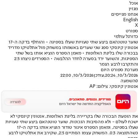
אוכל
מגזין
אנחנו מגייסים
English
X
ספורט
כדורגל עולמי
שוער טוטנהאם ביצע שתי טעויות שעלו בספיגה - והוחלף בדקה ה-17
אנטונין קינסקי ספג שני שערים באשמתו במשחק מול אתלטיקו מדריד
בבכורה שלו בליגת האלופות • מאמן הספרס הוציא אותו בשל שתי
הספיגות, והשוער ירד בסערה לחדר ההלבשה • הספרדים ניצחו 2:5
והתקרבו לרבע הגמר
מערכת ספורט היום
10/3/2026, 20:24
,עודכן
10/3/2026, 22:00
0
השמעה
אנטונין קינסקי. צילום: AP
את הופעת הבכורה שלו בקריירה בליגת האלופות, אנטונין קינסקי לא
ישכח לעולם - ולא מהסיבות הנכונות. שוער טוטנהאם ביצע שתי טעויות
שעלו בספיגה, ומאמן הספרס איגור טודור הוציא אותו בדקה ה-17
כשהתוצאה 0:3. המשחק עצמו הסתיים 2:5, שקירב את אתלטיקו לרבע