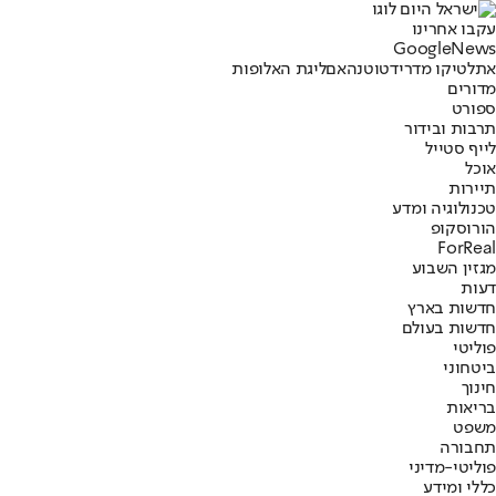
עקבו אחרינו
G
o
o
g
l
e
News
אתלטיקו מדריד
טוטנהאם
ליגת האלופות
מדורים
ספורט
תרבות ובידור
לייף סטייל
אוכל
תיירות
טכנולוגיה ומדע
הורוסקופ
ForReal
מגזין השבוע
דעות
חדשות בארץ
חדשות בעולם
פוליטי
ביטחוני
חינוך
בריאות
משפט
תחבורה
פוליטי-מדיני
כללי ומידע