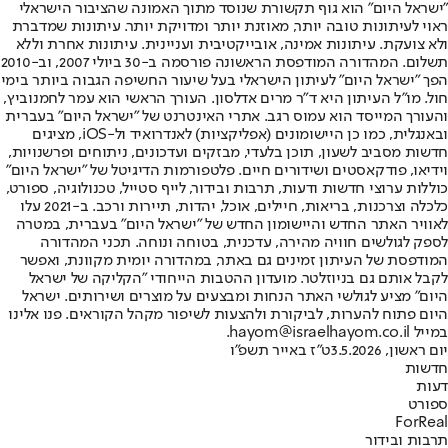
"ישראל היום" הוא גוף תקשורת שנוסד מתוך האמונה שהציבור הישראלי
ראוי לעיתונות טובה יותר, מאוזנת יותר ומדויקת יותר. עיתונות שמדברת
ולא צועקת. עיתונות אמינה, אובייקטיבית ועניינית. עיתונות אחרת וללא
תשלום. המהדורה המודפסת הראשונה פורסמה ב-30 ביולי 2007, וב-2010
הפך "ישראל היום" לעיתון הישראלי בעל שיעור החשיפה הגבוה ביותר בימי
חול. מו"ל העיתון היא ד"ר מרים אדלסון. העורך הראשי הוא עמר לחמנוביץ,
והעורך המייסד הוא עמוס רגב. אתרי האינטרנט של "ישראל היום" בעברית
ובאנגלית, כמו כן היישומונים (אפליקציות) לאנדרואיד ול-iOS, מציגים
חדשות מסביב לשעון, תוכן בלעדי, מבזקים ועדכונים, ניתוחים ופרשנויות,
וידיאו, פודקאסטים ושידורים חיים. פלטפורמות הדיגיטל של "ישראל היום"
כוללות ערוצי חדשות ודעות, תרבות ובידור, לייף סטייל, טכנולוגיה, ספורט,
כלכלה וצרכנות, בריאות, חיילים, אוכל, יהדות, תיירות ורכב. ב-2021 עלו
לאוויר האתר החדש והיישומון החדש של "ישראל היום" בעברית, במטרה
לספק לגולשים חוויה מהירה, עדכנית, בטוחה ונוחה. תכני המהדורה
המודפסת של העיתון זמינים גם באתר, במהדורה יומית מקוונת, ואפשר
לקבל אותם גם בניוזלטר. מועדון ההטבות הייחודי "הקליקה של ישראל
היום" מציע לגולשי האתר הנחות ומבצעים על מוצרים ושירותים. ישראל
היום פתוח להערות, לביקורת ולהצעות לשיפור מקהל הקוראים. פנו אלינו
במייל hayom@israelhayom.co.il.
יום ראשון, 3.5.2026
ט"ז באייר תשפ"ו
חדשות
דעות
ספורט
ForReal
תרבות ובידור