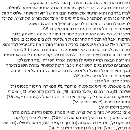
ספורות התוצאה התהפכה והיתרון הפך לפיגור בהפסקה.
זה התחיל בדקה ה-16 כשרצף שגיאות בהגנה הותיר את מתאו ליסיצ'ה
לבדו ברחבה והוא הרעיד את הרשת הגבוהה של רועי משפתי. שלוש דקות
לאחר מכן הגיע המהפך כשאיסוף סיסוקו איבד את מוריס ואלינצ'יץ', נתן לו
להיכנס לרחבה והוא סידר לדיאן ליוביצ'יץ' את השער השני.
שחקני מכבי תל אביב חוגגים יתרון זמני,צילום: AP
מכבי ת"א המשיכה להיות טובה למרות הפיגור, שלטה במשחק ברוב
הדקות, אבל לא הצליחה לתרגם את השליטה למצבים מסוכנים. מנגד,
בדקה ה-71 שוב רצף שגיאות בחלק האחורי הותיר את ליוביצ'יץ' לבד והוא
סובב יפה לפינה הרחוקה של משפתי. זה הסתיים בהפסד 3:1 לדינמו.
אחרי ה-0:0 מול פאוק סלוניקי, לצהובים יש נקודה אחת בליגה האירופית
והיריבה הבאה תהיה מיטיולן הדנית, אחרי הפגרה. עוד קודם לכן,
הצהובים יארחו ביום ראשון את מכבי חיפה למשחק צמרת חשוב ולאחר
מכן יתארחו אצל הפועל תל אביב לדרבי, שחזר לליגת העל אחרי עונה.
שחקני מכבי תל אביב,צילום: AP
הרכב מכבי תל אביב
רועי משפתי, טייריס אסאנטה, מוחמד עלי קמארה, הייטור סנטוס (רז
שלמה, 63'), רוי רביבו (אלעד מדמון, 78'), בן לדרמן (דור פרץ, 63'), איסוף
סיסוקו וכריסטיאן בליץ', קרווין אנדרדה, הליו וארלה (שגיב יחזקאל, 68')
וסייד אבו פרחי (אושר דוידה, 63')
הרכב דינמו זאגרב
איבן נביסטיץ', מוריס ואלינצ'יץ', קווין קטרין, סקוט מקנה, ברונו גודה,
יוסיפ מיסיץ', מיכה זאיץ' (מתאו סולדו, 90+1'), דיאן ליוביצ'יץ' (לוקה
סטויקוביץ', 81'), ארבר הוקסה (מונסף בקראר, 68'), מתאו ליסיצ'ה (גבריאל
וידוביץ', 90+1') ודיון בלג'ו (סנדרו קולנוביץ', 81')