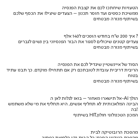
הטעויות שיחתכו לכם את קצבת הפנסיה
ממשיכת כספים ועד חוסר תכנון – הצעדים שיצילו את הכסף שלכם
בשיתוף מנורה מבטחים
איך 200 ש"ח בחודש הופכים ל140 אלף ?
צעדים קטנים שיכולים לסגור את הבור הפנסיוני בין נשים לגברים
בשיתוף מנורה מבטחים
הסוד של איינשטיין שיגדיל לכם את הפנסיה
הריבית דריבית עובדת לטובתכם רק אם תתחילו מוקדם. כך תבנו עתיד
בטוח
בשיתוף מנורה מבטחים
אל תישארו מאחור – בואו לגלות לאן ה-AI הולך
הבינה המלאכותית לא תחליף אנשים, היא תחליף את מי שלא משתמש
בה!
בשיתוף HIT,המכון הטכנולוגי חולון
מהפכת הרובוטיקה לבית
מהפכת הניקיון החכם: כל הבית נקי בלחיצת כפתור