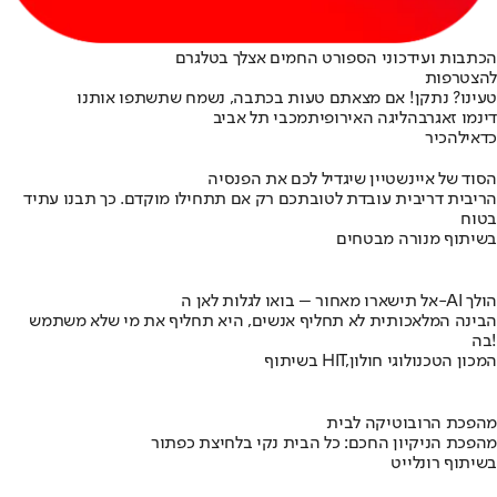
הכתבות ועידכוני הספורט החמים אצלך בטלגרם
להצטרפות
טעינו? נתקן! אם מצאתם טעות בכתבה, נשמח שתשתפו אותנו
דינמו זאגרב
הליגה האירופית
מכבי תל אביב
כדאי
להכיר
הסוד של איינשטיין שיגדיל לכם את הפנסיה
הריבית דריבית עובדת לטובתכם רק אם תתחילו מוקדם. כך תבנו עתיד
בטוח
בשיתוף מנורה מבטחים
אל תישארו מאחור – בואו לגלות לאן ה-AI הולך
הבינה המלאכותית לא תחליף אנשים, היא תחליף את מי שלא משתמש
בה!
בשיתוף HIT,המכון הטכנולוגי חולון
מהפכת הרובוטיקה לבית
מהפכת הניקיון החכם: כל הבית נקי בלחיצת כפתור
בשיתוף רונלייט