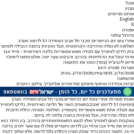
אוכל
מגזין
אנחנו מגייסים
English
X
ספורט
כדורגל עולמי
אחרי צום יום הכיפורים: מכבי תל אביב הפסידה 3:1 לדינמו זאגרב
האלופה לא נפלה מהיריבה הקרואטית, אבל נאיביות בהגנה הובילה למהפך
בזק וז'רקו לאזטיץ' עם נקודה משש אפשריות בליגה האירופית • סייד אבו
פרחי קיבל את ההזדמנות בהרכב והבקיע שער יפה, אולם מתאו ליסיצ'ה
ודיאן ליוביצ'יץ' (צמד) הפכו את התוצאה
מערכת ספורט היום
2/10/2025, 18:55
,עודכן
2/10/2025, 21:04
0
השמעה
קרווין אנדרדה ואיסוף סיסוקו מול מוריס ואלינצ'יץ'. צילום: רויטרס
שעות ספורות אחרי צאת יום הכיפורים,
מכבי תל אביב
הפסידה הערב
(חמישי) 3:1 ל
דינמו זאגרב
במשחק השני של הליגה האירופית, וז'רקו לאזטיץ'
עם נקודה אחת משש אפשריות בקמפיין. האלופה הפגינה יכולת חיובית
ולא נפלה מהיריבה, אבל נאיביות בהגנה עלתה לה ביוקר.
בעקבות הצום לאזטיץ' נאלץ לבצע התאמות
ושינויים בהרכב. בין היתר הוא
הכניס את סייד אבו פרחי ובן לדרמן והשניים גמלו לו עם שער יתרון בדקה
ה-14. הקשר הכניס כדור עומק מצוין והחלוץ גלגל לרשת. אלא שתוך דקות