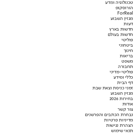
טכנולוגיה ומדע
הורוסקופ
ForReal
מגזין השבוע
דעות
חדשות בארץ
חדשות בעולם
פוליטי
ביטחוני
חינוך
בריאות
משפט
תחבורה
פוליטי-מדיני
כללי ומידע
דף הבית
זמני כניסת וצאת שבת
מגזין השבוע
בחירות 2026
אודות
צור קשר
נבחרת הכתבים והפרשנים
מדיניות פרטיות
הצהרת נגישות
תנאי שימוש