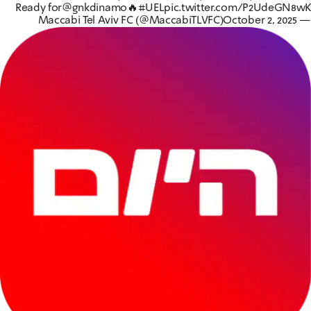
Ready for
@gnkdinamo
🔥
#UEL
pic.twitter.com/P2UdeGN8wK
October 2, 2025
— Maccabi Tel Aviv FC (@MaccabiTLVFC)