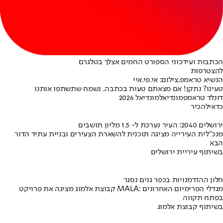
הכתבות ועידכוני הספורט החמים אצלך בטלגרם
להצטרפות
הנשיא טראמפ,צילום: אי.פי.איי
טעינו? נתקן! אם מצאתם טעות בכתבה, נשמח שתשתפו אותנו
דונלד טראמפ
מונדיאל
מונדיאל 2026
כדאי
להכיר
ירושלים 2040: העיר נערכת ל- 1.5 מליון תושבים
מנכ"לית העירייה מציגה תוכנית להשארת הצעירים ובניית עתיד הדור
הבא
בשיתוף עיריית ירושלים
חלון ההזדמנויות בכפר גנים נסגר
קבוצת אלמוג מציגה את פרויקט MALA: מגדלי הפרימיום האחרונים
בפתח תקווה
בשיתוף קבוצת אלמוג