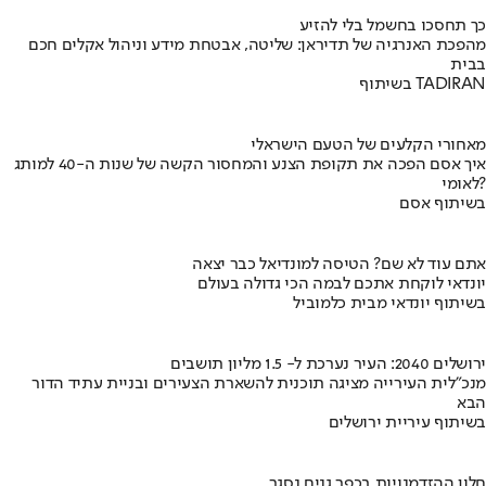
כך תחסכו בחשמל בלי להזיע
מהפכת האנרגיה של תדיראן: שליטה, אבטחת מידע וניהול אקלים חכם
בבית
בשיתוף TADIRAN
מאחורי הקלעים של הטעם הישראלי
איך אסם הפכה את תקופת הצנע והמחסור הקשה של שנות ה-40 למותג
לאומי?
בשיתוף אסם
אתם עוד לא שם? הטיסה למונדיאל כבר יצאה
יונדאי לוקחת אתכם לבמה הכי גדולה בעולם
בשיתוף יונדאי מבית כלמוביל
ירושלים 2040: העיר נערכת ל- 1.5 מליון תושבים
מנכ"לית העירייה מציגה תוכנית להשארת הצעירים ובניית עתיד הדור
הבא
בשיתוף עיריית ירושלים
חלון ההזדמנויות בכפר גנים נסגר