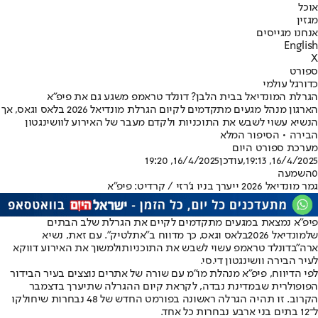
אוכל
מגזין
אנחנו מגייסים
English
X
ספורט
כדורגל עולמי
הגרלת המונדיאל בבית הלבן? דונלד טראמפ משגע גם את פיפ"א
הארגון מנהל מגעים מתקדמים לקיום הגרלת מונדיאל 2026 בלאס וגאס, אך
הנשיא עשוי לשבש את התוכניות ולקדם מעבר של האירוע לוושינגטון
הבירה • הסיפור המלא
מערכת ספורט היום
16/4/2025, 19:13
,עודכן
16/4/2025, 19:20
0
השמעה
גמר מונדיאל 2026 ייערך בניו ג'רזי / קרדיט: פיפ"א
פיפ"א נמצאת במגעים מתקדמים לקיים את הגרלת שלב הבתים
של
מונדיאל 2026
בלאס וגאס, כך מדווח ב"אתלטיק". עם זאת, נשיא
ארה"ב
דונלד טראמפ עשוי לשבש את התוכניות
ולמשוך את האירוע דווקא
לעיר הבירה וושינגטון די.סי.
לפי הדיווח, פיפ"א מנהלת מו"מ עם שורה של אתרים נוצצים בעיר הבידור
הפופולרית שבמדינת נבדה, לקראת קיום ההגרלה שתיערך בדצמבר
הקרוב. זו תהיה הגרלה ראשונה בפורמט החדש של 48 נבחרות שיחולקו
ל־12 בתים בני ארבע נבחרות כל אחד.