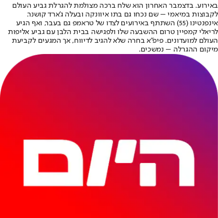
באירוע. בדצמבר האחרון הוא שלח ברכה מצולמת להגרלת גביע העולם
לקבוצות במיאמי – שם נכחו גם בתו איוונקה ובעלה ג'ארד קושנר.
אינפנטינו (55) השתתף באירועים לצדו של טראמפ גם בעבר, ואף הגיע
לריאלי קמפיין טרום ההשבעה שלו ולפגישה בבית הלבן עם גביע אליפות
העולם למועדונים. פיפ"א בחרה שלא להגיב לדיווח, אך המגעים לקביעת
מיקום ההגרלה – נמשכים.