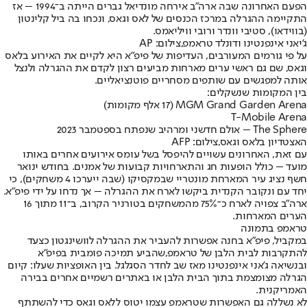
הפעם האחרונה שבה ארה"ב אירחה מונדיאל גברים הייתה ב־1994 – אז
התקיימה ההגרלה במרכז הכנסים של לאס וגאס, ונכחו בה ביל קלינטון
(בווידאו), סטיבי וונדר ורובי וויליאמס.
ג'יאני אינפנטינו ודונלד טראמפ,צילום: AP
על פי גורמים המעורבים, העדיפות של פיפ"א היא לקיים את האירוע בלאס
וגאס, שם גם ראשי ערים מארחות מביעים רצון לקדם את ההגרלה ולנצל
אותה למפגשים עם שותפים מסחריים פוטנציאליים.
בין המקומות שנשקלים:
MGM Grand Garden Arena (17 אלף מקומות)
T-Mobile Arena
The Sphere – אולם חדשני ומרהיב שנפתח בספטמבר 2023
האצטדיון בלאס וגאס,צילום: AFP
עם זאת, האחרונים עשויים להיפסל בשל עומס אירועים אחרים באותו
מועד – כולל הופעות חג והתארחויות קבועות של אמנים. בחודש ינואר
חשף נציג עיר המארחת מונטריי שבמקסיקו (שבה ייערכו 4 משחקים), כי
יחד עם ונקובר הקנדית ביקשו לארח את ההגרלה – אך נדחו על ידי פיפ"א.
ארה"ב צפויה לארח כ־75% מהמשחקים בטורניר הקרוב, ב־11 מתוך 16
הערים המארחות.
טראמפ בתמונה
במקביל, פיפ"א בחנה אפשרות להעביר את ההגרלה לוושינגטון כצעד
להתקרבות לבית הלבן של טראמפ,
שהביע תמיכה פומבית בפיפ"א
ובנשיאה ג'אני אינפנטינו מאז שב לחדר הסגלגל
. בין האופציות שעלו: קיום
הגרלה מצומצמת בתוך הבית הלבן או באתרים רשמיים אחרים בבירה
האמריקנית.
לא נשללה גם האפשרות שטראמפ עצמו יטוס ללאס וגאס כדי להשתתף