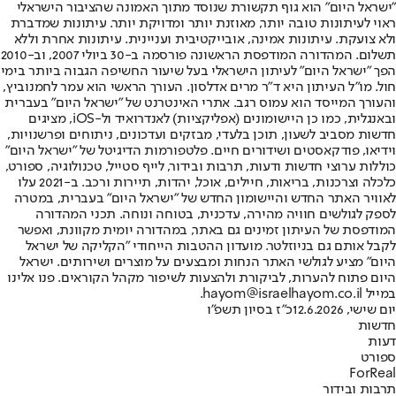
"ישראל היום" הוא גוף תקשורת שנוסד מתוך האמונה שהציבור הישראלי
ראוי לעיתונות טובה יותר, מאוזנת יותר ומדויקת יותר. עיתונות שמדברת
ולא צועקת. עיתונות אמינה, אובייקטיבית ועניינית. עיתונות אחרת וללא
תשלום. המהדורה המודפסת הראשונה פורסמה ב-30 ביולי 2007, וב-2010
הפך "ישראל היום" לעיתון הישראלי בעל שיעור החשיפה הגבוה ביותר בימי
חול. מו"ל העיתון היא ד"ר מרים אדלסון. העורך הראשי הוא עמר לחמנוביץ,
והעורך המייסד הוא עמוס רגב. אתרי האינטרנט של "ישראל היום" בעברית
ובאנגלית, כמו כן היישומונים (אפליקציות) לאנדרואיד ול-iOS, מציגים
חדשות מסביב לשעון, תוכן בלעדי, מבזקים ועדכונים, ניתוחים ופרשנויות,
וידיאו, פודקאסטים ושידורים חיים. פלטפורמות הדיגיטל של "ישראל היום"
כוללות ערוצי חדשות ודעות, תרבות ובידור, לייף סטייל, טכנולוגיה, ספורט,
כלכלה וצרכנות, בריאות, חיילים, אוכל, יהדות, תיירות ורכב. ב-2021 עלו
לאוויר האתר החדש והיישומון החדש של "ישראל היום" בעברית, במטרה
לספק לגולשים חוויה מהירה, עדכנית, בטוחה ונוחה. תכני המהדורה
המודפסת של העיתון זמינים גם באתר, במהדורה יומית מקוונת, ואפשר
לקבל אותם גם בניוזלטר. מועדון ההטבות הייחודי "הקליקה של ישראל
היום" מציע לגולשי האתר הנחות ומבצעים על מוצרים ושירותים. ישראל
היום פתוח להערות, לביקורת ולהצעות לשיפור מקהל הקוראים. פנו אלינו
במייל hayom@israelhayom.co.il.
יום שישי, 12.6.2026
כ"ז בסיון תשפ"ו
חדשות
דעות
ספורט
ForReal
תרבות ובידור