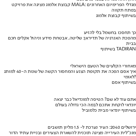
קבוצת אלמוג מציגה את פרויקט MALA: מגדלי הפרימיום האחרונים
בפתח תקווה
בשיתוף קבוצת אלמוג
כך תחסכו בחשמל בלי להזיע
מהפכת האנרגיה של תדיראן: שליטה, אבטחת מידע וניהול אקלים חכם
בבית
בשיתוף TADIRAN
מאחורי הקלעים של הטעם הישראלי
איך אסם הפכה את תקופת הצנע והמחסור הקשה של שנות ה-40 למותג
לאומי?
בשיתוף אסם
אתם עוד לא שם? הטיסה למונדיאל כבר יצאה
יונדאי לוקחת אתכם לבמה הכי גדולה בעולם
בשיתוף יונדאי מבית כלמוביל
ירושלים 2040: העיר נערכת ל- 1.5 מליון תושבים
מנכ"לית העירייה מציגה תוכנית להשארת הצעירים ובניית עתיד הדור