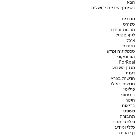
הבא
בשיתוף עיריית ירושלים
מדורים
ספורט
תרבות ובידור
לייף סטייל
אוכל
תיירות
טכנולוגיה ומדע
הורוסקופ
ForReal
מגזין השבוע
דעות
חדשות בארץ
חדשות בעולם
פוליטי
ביטחוני
חינוך
בריאות
משפט
תחבורה
פוליטי-מדיני
כללי ומידע
דף הבית