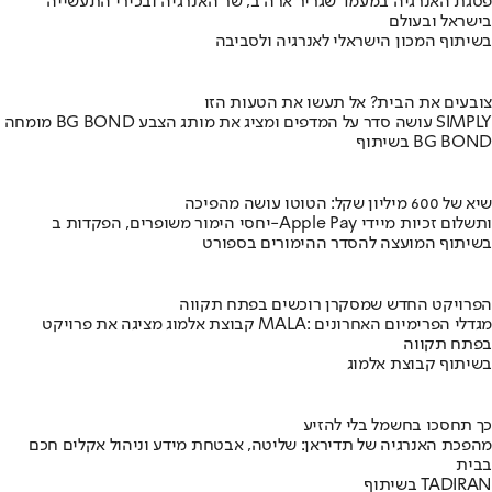
פסגת האנרגיה במעמד שגריר ארה"ב, שר האנרגיה ובכירי התעשייה
בישראל ובעולם
בשיתוף המכון הישראלי לאנרגיה ולסביבה
צובעים את הבית? אל תעשו את הטעות הזו
מומחה BG BOND עושה סדר על המדפים ומציג את מותג הצבע SIMPLY
בשיתוף BG BOND
שיא של 600 מיליון שקל: הטוטו עושה מהפיכה
יחסי הימור משופרים, הפקדות ב-Apple Pay ותשלום זכיות מיידי
בשיתוף המועצה להסדר ההימורים בספורט
הפרויקט החדש שמסקרן רוכשים בפתח תקווה
קבוצת אלמוג מציגה את פרויקט MALA: מגדלי הפרימיום האחרונים
בפתח תקווה
בשיתוף קבוצת אלמוג
כך תחסכו בחשמל בלי להזיע
מהפכת האנרגיה של תדיראן: שליטה, אבטחת מידע וניהול אקלים חכם
בבית
בשיתוף TADIRAN