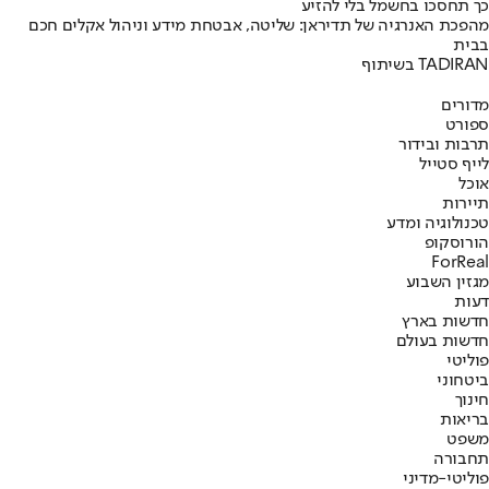
כך תחסכו בחשמל בלי להזיע
מהפכת האנרגיה של תדיראן: שליטה, אבטחת מידע וניהול אקלים חכם
בבית
בשיתוף TADIRAN
מדורים
ספורט
תרבות ובידור
לייף סטייל
אוכל
תיירות
טכנולוגיה ומדע
הורוסקופ
ForReal
מגזין השבוע
דעות
חדשות בארץ
חדשות בעולם
פוליטי
ביטחוני
חינוך
בריאות
משפט
תחבורה
פוליטי-מדיני