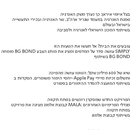
בצל איומי איראן: כך נערך משק האנרגיה
פסגת האנרגיה במעמד שגריר ארה"ב, שר האנרגיה ובכירי התעשייה
בישראל ובעולם
בשיתוף המכון הישראלי לאנרגיה ולסביבה
צובעים את הבית? אל תעשו את הטעות הזו
מומחה BG BOND עושה סדר על המדפים ומציג את מותג הצבע SIMPLY
בשיתוף BG BOND
שיא של 600 מיליון שקל: הטוטו עושה מהפיכה
יחסי הימור משופרים, הפקדות ב-Apple Pay ותשלום זכיות מיידי
בשיתוף המועצה להסדר ההימורים בספורט
הפרויקט החדש שמסקרן רוכשים בפתח תקווה
קבוצת אלמוג מציגה את פרויקט MALA: מגדלי הפרימיום האחרונים
בפתח תקווה
בשיתוף קבוצת אלמוג