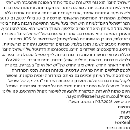
"ישראל היום" הוא גוף תקשורת שנוסד מתוך האמונה שהציבור הישראלי
ראוי לעיתונות טובה יותר, מאוזנת יותר ומדויקת יותר. עיתונות שמדברת
ולא צועקת. עיתונות אמינה, אובייקטיבית ועניינית. עיתונות אחרת וללא
תשלום. המהדורה המודפסת הראשונה פורסמה ב-30 ביולי 2007, וב-2010
הפך "ישראל היום" לעיתון הישראלי בעל שיעור החשיפה הגבוה ביותר בימי
חול. מו"ל העיתון היא ד"ר מרים אדלסון. העורך הראשי הוא עמר לחמנוביץ,
והעורך המייסד הוא עמוס רגב. אתרי האינטרנט של "ישראל היום" בעברית
ובאנגלית, כמו כן היישומונים (אפליקציות) לאנדרואיד ול-iOS, מציגים
חדשות מסביב לשעון, תוכן בלעדי, מבזקים ועדכונים, ניתוחים ופרשנויות,
וידיאו, פודקאסטים ושידורים חיים. פלטפורמות הדיגיטל של "ישראל היום"
כוללות ערוצי חדשות ודעות, תרבות ובידור, לייף סטייל, טכנולוגיה, ספורט,
כלכלה וצרכנות, בריאות, חיילים, אוכל, יהדות, תיירות ורכב. ב-2021 עלו
לאוויר האתר החדש והיישומון החדש של "ישראל היום" בעברית, במטרה
לספק לגולשים חוויה מהירה, עדכנית, בטוחה ונוחה. תכני המהדורה
המודפסת של העיתון זמינים גם באתר, במהדורה יומית מקוונת, ואפשר
לקבל אותם גם בניוזלטר. מועדון ההטבות הייחודי "הקליקה של ישראל
היום" מציע לגולשי האתר הנחות ומבצעים על מוצרים ושירותים. ישראל
היום פתוח להערות, לביקורת ולהצעות לשיפור מקהל הקוראים. פנו אלינו
במייל hayom@israelhayom.co.il.
יום שישי, 3.7.2026
י"ח בתמוז תשפ"ו
חדשות
דעות
ספורט
ForReal
תרבות ובידור