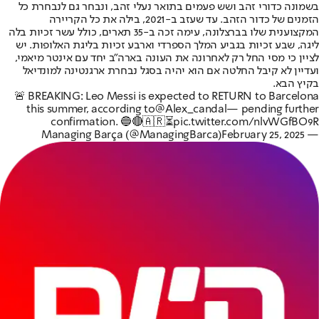
בשמונה כדורי זהב ושש פעמים בתואר נעלי זהב, ונבחר גם לנבחרת כל
הזמנים של כדור הזהב. עד שעזב ב-2021, בילה את כל הקריירה
המקצוענית שלו בברצלונה, עימה זכה ב-35 תארים, כולל עשר זכיות בלה
ליגה, שבע זכיות בגביע המלך הספרדי וארבע זכיות בליגת האלופות. יש
לציין כי מסי החל רק לאחרונה את העונה בארה"ב יחד עם אינטר מיאמי,
ועדיין לא קיבל החלטה אם הוא יהיה בסגל נבחרת ארגנטינה למונדיאל
בקיץ הבא.
🚨 BREAKING: Leo Messi is expected to RETURN to Barcelona
this summer, according to
@Alex_candal
— pending further
confirmation. 🔵🔴🇦🇷⏳
pic.twitter.com/nlvWGfBO9R
February 25, 2025
— Managing Barça (@ManagingBarca)