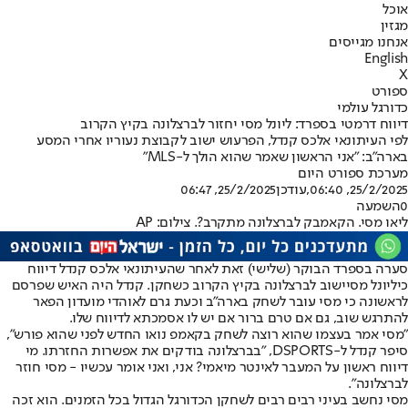
אוכל
מגזין
אנחנו מגייסים
English
X
ספורט
כדורגל עולמי
דיווח דרמטי בספרד: ליונל מסי יחזור לברצלונה בקיץ הקרוב
לפי העיתונאי אלכס קנדל, הפרעוש ישוב לקבוצת נעוריו אחרי המסע
בארה"ב: "אני הראשון שאמר שהוא הולך ל-MLS"
מערכת ספורט היום
25/2/2025, 06:40
,עודכן
25/2/2025, 06:47
0
השמעה
ליאו מסי. הקאמבק לברצלונה מתקרב?. צילום: AP
סערה בספרד הבוקר (שלישי) זאת לאחר שהעיתונאי אלכס קנדל דיווח
כי
ליונל מסי
ישוב לברצלונה בקיץ הקרוב כשחקן. קנדל היה האיש שפרסם
לראשונה כי מסי עובר לשחק בארה"ב וכעת גרם לאוהדי מועדון הפאר
להתרגש שוב, גם אם טרם ברור אם יש לו אסמכתא לדיווח שלו.
"מסי אמר בעצמו שהוא רוצה לשחק בקאמפ נואו החדש לפני שהוא פורש",
סיפר קנדל ל-DSPORTS, "בברצלונה בודקים את אפשרות החזרתו. מי
דיווח ראשון על המעבר לאינטר מיאמי? אני, ואני אומר עכשיו - מסי חוזר
לברצלונה".
מסי נחשב בעיני רבים רבים לשחקן הכדורגל הגדול בכל הזמנים. הוא זכה