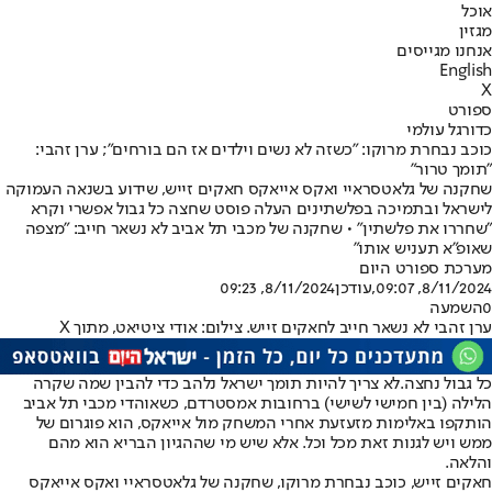
אוכל
מגזין
אנחנו מגייסים
English
X
ספורט
כדורגל עולמי
כוכב נבחרת מרוקו: "כשזה לא נשים וילדים אז הם בורחים"; ערן זהבי:
"תומך טרור"
שחקנה של גלאטסראיי ואקס אייאקס חאקים זייש, שידוע בשנאה העמוקה
לישראל ובתמיכה בפלשתינים העלה פוסט שחצה כל גבול אפשרי וקרא
"שחררו את פלשתין" • שחקנה של מכבי תל אביב לא נשאר חייב: "מצפה
שאופ"א תעניש אותו"
מערכת ספורט היום
8/11/2024, 09:07
,עודכן
8/11/2024, 09:23
0
השמעה
ערן זהבי לא נשאר חייב לחאקים זייש. צילום: אודי ציטיאט, מתוך X
כל גבול נחצה.
לא צריך להיות תומך ישראל נלהב כדי להבין שמה שקרה
הלילה (בין חמישי לשישי) ברחובות אמסטרדם, כשאוהדי מכבי תל אביב
הותקפו באלימות מזעזעת אחרי המשחק מול אייאקס, הוא פוגרום של
ממש ויש לגנות זאת מכל וכל. אלא שיש מי שההגיון הבריא הוא מהם
והלאה.
חאקים זייש, כוכב נבחרת מרוקו, שחקנה של גלאטסראיי ואקס אייאקס