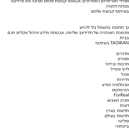
קבוצת אלמוג מציגה את פרויקט MALA: מגדלי הפרימיום האחרונים
בפתח תקווה
בשיתוף קבוצת אלמוג
כך תחסכו בחשמל בלי להזיע
מהפכת האנרגיה של תדיראן: שליטה, אבטחת מידע וניהול אקלים חכם
בבית
בשיתוף TADIRAN
מדורים
ספורט
תרבות ובידור
לייף סטייל
אוכל
תיירות
טכנולוגיה ומדע
הורוסקופ
ForReal
מגזין השבוע
דעות
חדשות בארץ
חדשות בעולם
פוליטי
ביטחוני