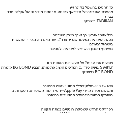
כך תחסכו בחשמל בלי להזיע
מהפכת האנרגיה של תדיראן: שליטה, אבטחת מידע וניהול אקלים חכם
בבית
בשיתוף TADIRAN
בצל איומי איראן: כך נערך משק האנרגיה
פסגת האנרגיה במעמד שגריר ארה"ב, שר האנרגיה ובכירי התעשייה
בישראל ובעולם
בשיתוף המכון הישראלי לאנרגיה ולסביבה
צובעים את הבית? אל תעשו את הטעות הזו
מומחה BG BOND עושה סדר על המדפים ומציג את מותג הצבע SIMPLY
בשיתוף BG BOND
שיא של 600 מיליון שקל: הטוטו עושה מהפיכה
יחסי הימור משופרים, הפקדות ב-Apple Pay ותשלום זכיות מיידי
בשיתוף המועצה להסדר ההימורים בספורט
הפרויקט החדש שמסקרן רוכשים בפתח תקווה