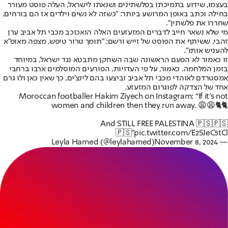
בעצמו, שידוע בתמיכתו בפלשתינים ושנאתו לישראל, העלה פוסט מעורר
בחילה וכתב באופן המרושע ביותר: "כשזה לא נשים וילדים אז הם בורחים,
שחררו את פלשתין".
מי שלא נשאר חייב לדברים המזעזעים האלה הוא
כוכב מכבי תל אביב ערן
זהבי
, ששיתף את הפוסט של זייש ורשם: "תומך טרור טיפש, מצפה מאופ"א
להעניש אותו".
זו כאמור לא הפעם הראשונה שבה השחקן מתבטא נגד ישראל, במיוחד
בזמן המלחמה. כאמור, על פי העדויות, הפורעים המוסלמים ארבו ברחבי
אמסטרדם לאוהדי מכבי תל אביב וביצעו בהם לינצ'ים, כך שאין כאן ולו גרם
אחד של הצדקה לפוגרום המזעזע.
Moroccan footballer Hakim Ziyech on Instagram: “If it’s not
women and children then they run away. 😩😩🐈🐈
And STILL FREE PALESTINA 🇵🇸🇵🇸
🇵🇸”
pic.twitter.com/E2SJeC5tCl
November 8, 2024
— Leyla Hamed (@leylahamed)