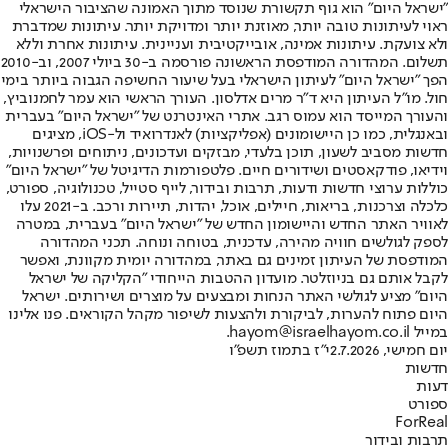
"ישראל היום" הוא גוף תקשורת שנוסד מתוך האמונה שהציבור הישראלי
ראוי לעיתונות טובה יותר, מאוזנת יותר ומדויקת יותר. עיתונות שמדברת
ולא צועקת. עיתונות אמינה, אובייקטיבית ועניינית. עיתונות אחרת וללא
תשלום. המהדורה המודפסת הראשונה פורסמה ב-30 ביולי 2007, וב-2010
הפך "ישראל היום" לעיתון הישראלי בעל שיעור החשיפה הגבוה ביותר בימי
חול. מו"ל העיתון היא ד"ר מרים אדלסון. העורך הראשי הוא עמר לחמנוביץ,
והעורך המייסד הוא עמוס רגב. אתרי האינטרנט של "ישראל היום" בעברית
ובאנגלית, כמו כן היישומונים (אפליקציות) לאנדרואיד ול-iOS, מציגים
חדשות מסביב לשעון, תוכן בלעדי, מבזקים ועדכונים, ניתוחים ופרשנויות,
וידיאו, פודקאסטים ושידורים חיים. פלטפורמות הדיגיטל של "ישראל היום"
כוללות ערוצי חדשות ודעות, תרבות ובידור, לייף סטייל, טכנולוגיה, ספורט,
כלכלה וצרכנות, בריאות, חיילים, אוכל, יהדות, תיירות ורכב. ב-2021 עלו
לאוויר האתר החדש והיישומון החדש של "ישראל היום" בעברית, במטרה
לספק לגולשים חוויה מהירה, עדכנית, בטוחה ונוחה. תכני המהדורה
המודפסת של העיתון זמינים גם באתר, במהדורה יומית מקוונת, ואפשר
לקבל אותם גם בניוזלטר. מועדון ההטבות הייחודי "הקליקה של ישראל
היום" מציע לגולשי האתר הנחות ומבצעים על מוצרים ושירותים. ישראל
היום פתוח להערות, לביקורת ולהצעות לשיפור מקהל הקוראים. פנו אלינו
במייל hayom@israelhayom.co.il.
יום חמישי, 2.7.2026
י"ז בתמוז תשפ"ו
חדשות
דעות
ספורט
ForReal
תרבות ובידור