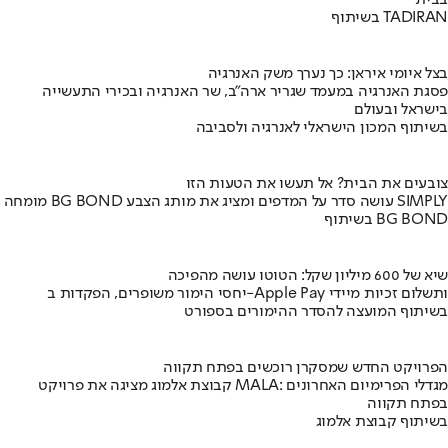
בשיתוף TADIRAN
בצל איומי איראן: כך נערך משק האנרגיה
פסגת האנרגיה במעמד שגריר ארה"ב, שר האנרגיה ובכירי התעשייה
בישראל ובעולם
בשיתוף המכון הישראלי לאנרגיה ולסביבה
צובעים את הבית? אל תעשו את הטעות הזו
מומחה BG BOND עושה סדר על המדפים ומציג את מותג הצבע SIMPLY
בשיתוף BG BOND
שיא של 600 מיליון שקל: הטוטו עושה מהפיכה
יחסי הימור משופרים, הפקדות ב-Apple Pay ותשלום זכיות מיידי
בשיתוף המועצה להסדר ההימורים בספורט
הפרויקט החדש שמסקרן רוכשים בפתח תקווה
קבוצת אלמוג מציגה את פרויקט MALA: מגדלי הפרימיום האחרונים
בפתח תקווה
בשיתוף קבוצת אלמוג