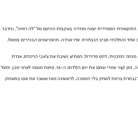
ת היכולת הטובה ביותר, עלתה אמש (שלישי) לגמר יורו 2024 אחרי ניצחון 1:2 על צרפת בחצי הגמר. התקשורת הספרדית יצאה מגדרה בעקבות ההישג של "לה רוחה", והדבר
חד והתלכדו סביב הנבחרת. אדו אגירה, מהפרשנים הבכירים בפאנל,
נחה התכנית, ז'וזפ פדררול, הפתיע ושיבח את צ'אבי הרננדס, אגדת
מה שעומד מאחורי השבחים של פדררול הוא ככל הנראה העובדה שצ'אבי הוא זה שהעניק ללאמין ימאל את הצ'אנס בבוגרים של ברצלונה בתחילת העונה, זמן קצר אחרי שחגג את יום הולדתו ה-16. פחות משנה לאחר מכן, ימאל
 של נבחרת צרפת לשחק בלי המסכה, לראשונה מאז ששבר את אפו במשחק