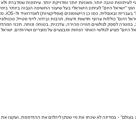
לעיתונות טובה יותר, מאוזנת יותר ומדויקת יותר. עיתונות שמדברת ולא צ
שלום. המהדורה המודפסת הראשונה פורסמה ב-30 ביולי 2007, וב-2010 הפך "ישראל היום" לעיתון הישראלי בעל שי
לחמנוביץ,
ל היום" כוללות ערוצי חדשות ודעות, תרבות ובידור, לייף סטייל, טכנולוגיה
ברית, במטרה לספק לגולשים חוויה מהירה, עדכנית, בטוחה ונוחה. תכני המה
ל היום" מציע לגולשי האתר הנחות ומבצעים על מוצרים ושירותים. ישראל 
עולם" • במדינה לא שכחו את מי שנתן ליהלום את ההזדמנות, ועקצו את 