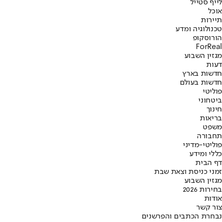
לייף סטייל
אוכל
תיירות
טכנולוגיה ומדע
הורוסקופ
ForReal
מגזין השבוע
דעות
חדשות בארץ
חדשות בעולם
פוליטי
ביטחוני
חינוך
בריאות
משפט
תחבורה
פוליטי-מדיני
כללי ומידע
דף הבית
זמני כניסת וצאת שבת
מגזין השבוע
בחירות 2026
אודות
צור קשר
נבחרת הכתבים והפרשנים