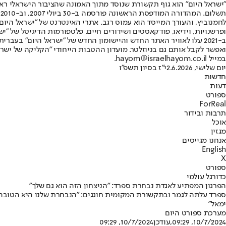
"ישראל היום" הוא גוף תקשורת שנוסד מתוך האמונה שהציבור הישראלי ראוי 
ת
ופרשנויות, וידיאו, פודקאסטים ושידורים חיים. פלטפורמות הדיגיטל של "ישרא
ב-2021 עלו לאוויר האתר החדש והיישומון החדש של "ישראל היום" בע
ואפשר לקבל אותם גם בניוזלטר. מועדון ההטבות הייחודי "הקליקה של ישרא
במייל hayom@israelhayom.co.il.
יום שלישי, 2.6.2026
י"ז בסיון תשפ"ו
חדשות
דעות
ספורט
ForReal
תרבות ובידור
אוכל
מגזין
אנחנו מגייסים
English
X
ספורט
כדורגל עולמי
הפרגון המפתיע לאגדת נבחרת ספרד: "הניצחון הזה הוא גם שלך"
ספרד עלתה לגמר ובתקשורת המקומית חוגגים: "הנבחרת שלנו היא הטובה ב
ימאל"
מערכת ספורט היום
10/7/2024, 09:29
,עודכן
10/7/2024, 09:29