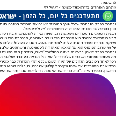
0
השמעה
מתחם האוהדים בדורטמונד מפונה / דניאל לוי
נכון בפרט לגבי תכנית הטלוויזיה הפופולרית "אל צ'ירינגיטו".
תכנית הפאנלים הספרדים משמשת רוב השנה כזירה להתכתשות בין הפרשני
קבע בנחרצות: "ספרד היא הנבחרת הכי טובה באירופה, הנבחרת הכי טובה 
שחקני נבחרת ספרד חוגגים עלייה לגמר יורו 2024. הטובה בעולם?,צילום: Getty Images
על אף שרוב הפוקוס הוא על המאמן לואיס דה לא פואנטה והשחקנים שלו, ב
נבחרת ספרד ומאמן ברצלונה בעונה החולפת: "צ'אבי, הניצחון הזה הוא גם ש
הפך לאחד הכוכבים הגדולים של היורו ולשם שכל אוהדי הכדורגל כבר מכירי
בתקשורת הספרדית אף שלחו עקיצה לקיליאן אמבפה, רגע לפני שהוא מגיע
הראשון. בספרד עקצו: "הוא הוריד את המסכה כדי לראות טוב יותר את השע