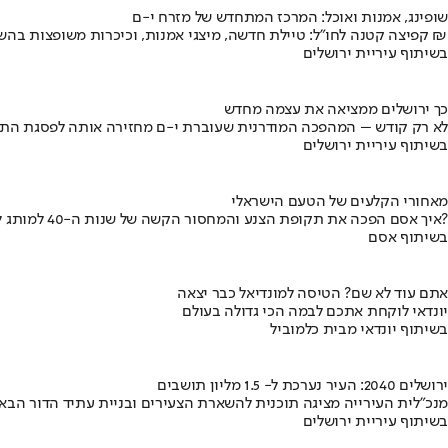
שופינג, אמנות ואוכל: המרכז המתחדש של מזרח י-ם
קפיצה קטנה לחו"ל: טיילת חדשה, מיצגי אמנות, וכיכרות משופצות בהשקעה של 100 מיליון ₪
בשיתוף עיריית ירושלים
כך ירושלים ממציאה את עצמה מחדש
לא רק קודש – המהפכה המודרנית שעוברת י-ם מחזירה אותה לפסגת התי
בשיתוף עיריית ירושלים
מאחורי הקלעים של הטעם הישראלי
איך אסם הפכה את תקופת הצנע והמחסור הקשה של שנות ה-40 למותג לאומי?
בשיתוף אסם
אתם עוד לא שם? הטיסה למונדיאל כבר יצאה
יונדאי לוקחת אתכם לבמה הכי גדולה בעולם
בשיתוף יונדאי מבית כלמוביל
ירושלים 2040: העיר נערכת ל- 1.5 מליון תושבים
מנכ"לית העירייה מציגה תוכנית להשארת הצעירים ובניית עתיד הדור הבא
בשיתוף עיריית ירושלים