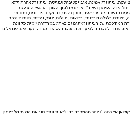
ועקת. עיתונות אמינה, אובייקטיבית ועניינית. עיתונות אחרת וללא
עור החשיפה הגבוה ביותר בימי חול. מו"ל העיתון היא ד"ר מרים אדלסון. העורך הראשי הוא עמר
 והעורך המייסד הוא עמוס רגב. אתרי האינטרנט של "ישראל היום" בעברית ובאנגלית, כמו כן היישומונים (אפליקציות) לאנדרואיד ול-iOS, מציגים חדשות מסביב לשעון, תוכן בלעדי, מבזקים ועדכונים, ניתוחים
, ספורט, כלכלה וצרכנות, בריאות, חיילים, אוכל, יהדות, תיירות ורכב.
דורה המודפסת של העיתון זמינים גם באתר, במהדורה יומית מקוונת,
היום פתוח להערות, לביקורת ולהצעות לשיפור מקהל הקוראים. פנו אלינו
קיליאן אמבפה: "נפטר מהמסכה כדי לראות יותר טוב את השער של לאמין