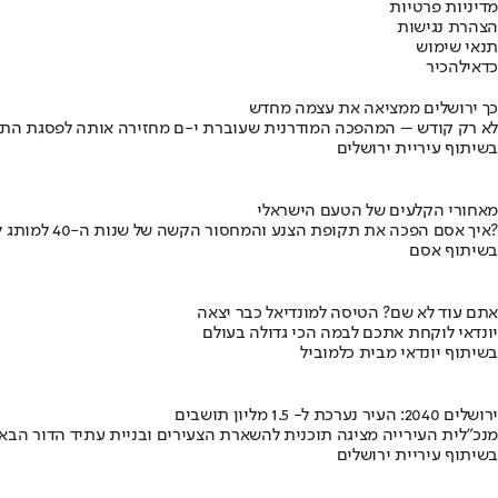
מדיניות פרטיות
הצהרת נגישות
תנאי שימוש
כדאי
להכיר
כך ירושלים ממציאה את עצמה מחדש
לא רק קודש – המהפכה המודרנית שעוברת י-ם מחזירה אותה לפסגת התי
בשיתוף עיריית ירושלים
מאחורי הקלעים של הטעם הישראלי
איך אסם הפכה את תקופת הצנע והמחסור הקשה של שנות ה-40 למותג לאומי?
בשיתוף אסם
אתם עוד לא שם? הטיסה למונדיאל כבר יצאה
יונדאי לוקחת אתכם לבמה הכי גדולה בעולם
בשיתוף יונדאי מבית כלמוביל
ירושלים 2040: העיר נערכת ל- 1.5 מליון תושבים
מנכ"לית העירייה מציגה תוכנית להשארת הצעירים ובניית עתיד הדור הבא
בשיתוף עיריית ירושלים