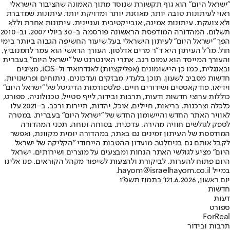
"ישראל היום" הוא גוף תקשורת שנוסד מתוך האמונה שהציבור הישראלי
ראוי לעיתונות טובה יותר, מאוזנת יותר ומדויקת יותר. עיתונות שמדברת
ולא צועקת. עיתונות אמינה, אובייקטיבית ועניינית. עיתונות אחרת וללא
תשלום. המהדורה המודפסת הראשונה פורסמה ב-30 ביולי 2007, וב-2010
הפך "ישראל היום" לעיתון הישראלי בעל שיעור החשיפה הגבוה ביותר בימי
חול. מו"ל העיתון היא ד"ר מרים אדלסון. העורך הראשי הוא עמר לחמנוביץ,
והעורך המייסד הוא עמוס רגב. אתרי האינטרנט של "ישראל היום" בעברית
ובאנגלית, כמו כן היישומונים (אפליקציות) לאנדרואיד ול-iOS, מציגים
חדשות מסביב לשעון, תוכן בלעדי, מבזקים ועדכונים, ניתוחים ופרשנויות,
וידיאו, פודקאסטים ושידורים חיים. פלטפורמות הדיגיטל של "ישראל היום"
כוללות ערוצי חדשות ודעות, תרבות ובידור, לייף סטייל, טכנולוגיה, ספורט,
כלכלה וצרכנות, בריאות, חיילים, אוכל, יהדות, תיירות ורכב. ב-2021 עלו
לאוויר האתר החדש והיישומון החדש של "ישראל היום" בעברית, במטרה
לספק לגולשים חוויה מהירה, עדכנית, בטוחה ונוחה. תכני המהדורה
המודפסת של העיתון זמינים גם באתר, במהדורה יומית מקוונת, ואפשר
לקבל אותם גם בניוזלטר. מועדון ההטבות הייחודי "הקליקה של ישראל
היום" מציע לגולשי האתר הנחות ומבצעים על מוצרים ושירותים. ישראל
היום פתוח להערות, לביקורת ולהצעות לשיפור מקהל הקוראים. פנו אלינו
במייל hayom@israelhayom.co.il.
יום ראשון, 21.6.2026
ו' בתמוז תשפ"ו
חדשות
דעות
ספורט
ForReal
תרבות ובידור