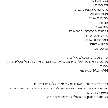
כללי ומידע
דף הבית
זמני כניסת וצאת שבת
מגזין השבוע
בחירות 2026
אודות
צור קשר
נבחרת הכתבים והפרשנים
מדיניות פרטיות
הצהרת נגישות
תנאי שימוש
כדאי
להכיר
כך תחסכו בחשמל בלי להזיע
מהפכת האנרגיה של תדיראן: שליטה, אבטחת מידע וניהול אקלים חכם
בבית
בשיתוף TADIRAN
כך נערך הביטחון האנרגטי של ישראל לשנים הבאות
פסגת האנרגיה במעמד שגריר ארה"ב, שר האנרגיה ובכירי התעשייה
בישראל ובעולם
בשיתוף המכון הישראלי לאנרגיה ולסביבה