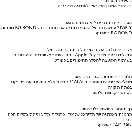
בישראל ובעולם
בשיתוף המכון הישראלי לאנרגיה ולסביבה
הסוד לקירות נקיים ללא כתמים נחשף
מומחה BG BOND עושה סדר על המדפים ומציג את מותג הצבע SIMPLY
בשיתוף BG BOND
אל תחמיצו! גם אתם יכולים להרוויח מהמונדיאל
יחסי הימור משופרים, הפקדות ב-Apple Pay ותשלום זכיות מיידי
בשיתוף המועצה להסדר ההימורים בספורט
חלון ההזדמנויות בכפר גנים נסגר
קבוצת אלמוג מציגה את פרויקט MALA: מגדלי הפרימיום האחרונים
בפתח תקווה
בשיתוף קבוצת אלמוג
כך תחסכו בחשמל בלי להזיע
מהפכת האנרגיה של תדיראן: שליטה, אבטחת מידע וניהול אקלים חכם
בבית
בשיתוף TADIRAN