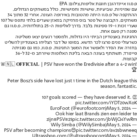
פ.ס.וו איינדהובן חוגגת אליפות,צילום: EPA
עם שמיניות, שביעיות, שישיות וחמישיות, כולל במשחקים הגדולים,
ההתקפה של פ.ס.וו היתה מהטובות באירופה העונה. אחרי 32 מתוך 34
משחקים, הקבוצה של פטר בוס מחזיקה במאזן שערים בלתי נתפס של 107
שערי זכות ו-19 ספיגות בלבד. בדרך לאליפות ה-25 בתולדותיה, פ.ס.וו גם
ספגה רק פעם אחת.
החגיגות באצטדיון הביתי היו גדולות, ולמספר רגעים יצאו משליטה
כשרעולי פנים פרצו לכר הדשא. בסופו של דבר הצליחו באצטדיון להשליט
בחזרה את הסדר ולאפשר את המשך החגיגות. פ.ס.וו, כמו גם סגניתה
פיינורד, תשתתף בעונה הבאה בליגת האלופות שיורחב מ-32 ל-36
קבוצות.
🚨🇳🇱 𝐎𝐅𝐅𝐈𝐂𝐈𝐀𝐋 | PSV have won the Eredivisie after a 4-2 win!
🏆
Peter Bosz's side have lost just 1 time in the Dutch league this
season, fantastic.
107 goals scored — they have deserved it. 👏
pic.twitter.com/iYDT20wXoK
May 5, 2024
— EuroFoot (@eurofootcom)
Ook hier laat Brands zien een leider te
zijn
#PSV
#25
pic.twitter.com/jbWjQ4YwRm
May 5, 2024
— Wily Simba (@WilySimba)
PSV after becoming champions😍
pic.twitter.com/av2sbwneeq
May 5, 2024
— Ultrasshop.com (@ultrasshopcom)