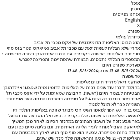
אוכל
מגזין
אנחנו מגייסים
English
X
ספורט
כדורגל עולמי
הוא הבוס: האליפות הדומיננטית של אקס מכבי תל אביב
אחרי שלא הצליח לעשות זאת עם מכבי תל אביב ואייאקס, פטר בוס סוף
סוף זכה באליפות ראשונה בקריירה עם פ.ס.וו איינדהובן בצורה מרשימה •
המספרים הבלתי נתפסים, הבצורת שהסתיימה והפריצה למגרש
מערכת ספורט היום
5/5/2024, 13:48
,עודכן
5/5/2024, 13:48
0
השמעה
שחקני ריאל מדריד חוגגים אליפות
בהולנד ידברו עוד שנים רבות על האליפות הדומיננטית שפ.ס.וו איינדהובן
הבטיחה לעצמה היום (ראשון). הקבוצה שמאומנת על ידי אקס מכבי תל
אביב פטר בוס גברה היום 2:4 על ספרטה רוטרדם ופתחה פער שפיינורד
השנייה כבר לא תוכל לסגור.
בוס בן ה-60 הפך למאמן השני הכי מבוגר שזוכה באליפות הולנד, וזו
למעשה האליפות הראשונה שלו בקריירה. בישראל הוא ראה את הפועל
באר שבע זוכה על חשבון הצהובים במחזור הסיום. לאחר מכן המשיך
לאייאקס והוביל אותה לגמר הליגה האירופית, וגם בליגה סיים כסגן עם
נקודה פחות מפיינורד. עכשיו הוא סוף סוף הגיע לארץ המובטחת עם
האליפות ה-25 של פ.ס.וו והראשונה שלה מזה שש שנים.