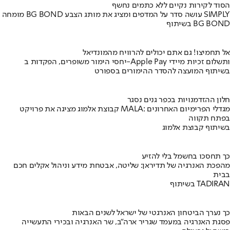
הסוד לקירות נקיים ללא כתמים נחשף
מומחה BG BOND עושה סדר על המדפים ומציג את מותג הצבע SIMPLY
בשיתוף BG BOND
אל תחמיצו! גם אתם יכולים להרוויח מהמונדיאל
יחסי הימור משופרים, הפקדות ב-Apple Pay ותשלום זכיות מיידי
בשיתוף המועצה להסדר ההימורים בספורט
חלון ההזדמנויות בכפר גנים נסגר
קבוצת אלמוג מציגה את פרויקט MALA: מגדלי הפרימיום האחרונים
בפתח תקווה
בשיתוף קבוצת אלמוג
כך תחסכו בחשמל בלי להזיע
מהפכת האנרגיה של תדיראן: שליטה, אבטחת מידע וניהול אקלים חכם
בבית
בשיתוף TADIRAN
כך נערך הביטחון האנרגטי של ישראל לשנים הבאות
פסגת האנרגיה במעמד שגריר ארה"ב, שר האנרגיה ובכירי התעשייה