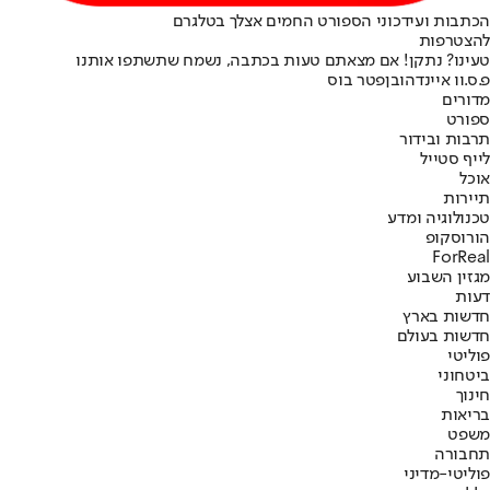
הכתבות ועידכוני הספורט החמים אצלך בטלגרם
להצטרפות
טעינו? נתקן! אם מצאתם טעות בכתבה, נשמח שתשתפו אותנו
פ.ס.וו איינדהובן
פטר בוס
מדורים
ספורט
תרבות ובידור
לייף סטייל
אוכל
תיירות
טכנולוגיה ומדע
הורוסקופ
ForReal
מגזין השבוע
דעות
חדשות בארץ
חדשות בעולם
פוליטי
ביטחוני
חינוך
בריאות
משפט
תחבורה
פוליטי-מדיני