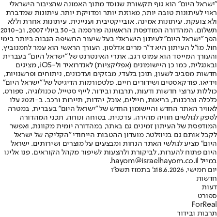
"ישראל היום" הוא גוף תקשורת שנוסד מתוך האמונה שהציבור הישראלי
ראוי לעיתונות טובה יותר, מאוזנת יותר ומדויקת יותר. עיתונות שמדברת
ולא צועקת. עיתונות אמינה, אובייקטיבית ועניינית. עיתונות אחרת וללא
תשלום. המהדורה המודפסת הראשונה פורסמה ב-30 ביולי 2007, וב-2010
הפך "ישראל היום" לעיתון הישראלי בעל שיעור החשיפה הגבוה ביותר בימי
חול. מו"ל העיתון היא ד"ר מרים אדלסון. העורך הראשי הוא עמר לחמנוביץ,
והעורך המייסד הוא עמוס רגב. אתרי האינטרנט של "ישראל היום" בעברית
ובאנגלית, כמו כן היישומונים (אפליקציות) לאנדרואיד ול-iOS, מציגים
חדשות מסביב לשעון, תוכן בלעדי, מבזקים ועדכונים, ניתוחים ופרשנויות,
וידיאו, פודקאסטים ושידורים חיים. פלטפורמות הדיגיטל של "ישראל היום"
כוללות ערוצי חדשות ודעות, תרבות ובידור, לייף סטייל, טכנולוגיה, ספורט,
כלכלה וצרכנות, בריאות, חיילים, אוכל, יהדות, תיירות ורכב. ב-2021 עלו
לאוויר האתר החדש והיישומון החדש של "ישראל היום" בעברית, במטרה
לספק לגולשים חוויה מהירה, עדכנית, בטוחה ונוחה. תכני המהדורה
המודפסת של העיתון זמינים גם באתר, במהדורה יומית מקוונת, ואפשר
לקבל אותם גם בניוזלטר. מועדון ההטבות הייחודי "הקליקה של ישראל
היום" מציע לגולשי האתר הנחות ומבצעים על מוצרים ושירותים. ישראל
היום פתוח להערות, לביקורת ולהצעות לשיפור מקהל הקוראים. פנו אלינו
במייל hayom@israelhayom.co.il.
יום חמישי, 18.6.2026
ג' בתמוז תשפ"ו
חדשות
דעות
ספורט
ForReal
תרבות ובידור