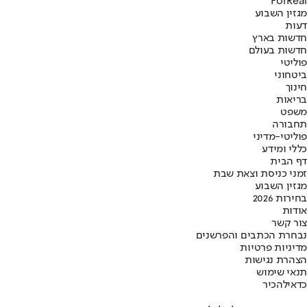
ForReal
מגזין השבוע
דעות
חדשות בארץ
חדשות בעולם
פוליטי
ביטחוני
חינוך
בריאות
משפט
תחבורה
פוליטי-מדיני
כללי ומידע
דף הבית
זמני כניסת וצאת שבת
מגזין השבוע
בחירות 2026
אודות
צור קשר
נבחרת הכתבים והפרשנים
מדיניות פרטיות
הצהרת נגישות
תנאי שימוש
כדאי
להכיר