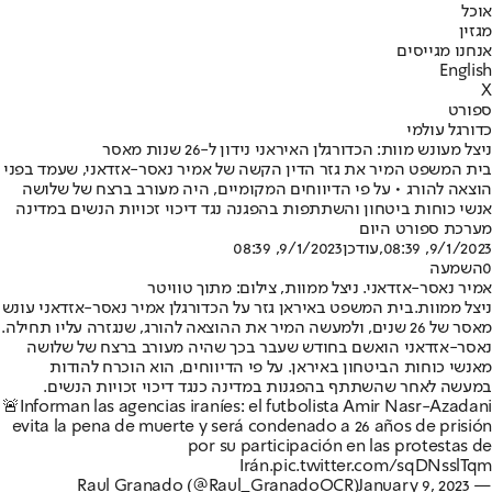
אוכל
מגזין
אנחנו מגייסים
English
X
ספורט
כדורגל עולמי
ניצל מעונש מוות: הכדורגלן האיראני נידון ל-26 שנות מאסר
בית המשפט המיר את גזר הדין הקשה של אמיר נאסר-אזדאני, שעמד בפני
הוצאה להורג • על פי הדיווחים המקומיים, היה מעורב ברצח של שלושה
אנשי כוחות ביטחון והשתתפות בהפגנה נגד דיכוי זכויות הנשים במדינה
מערכת ספורט היום
9/1/2023, 08:39
,עודכן
9/1/2023, 08:39
0
השמעה
אמיר נאסר-אזדאני. ניצל ממוות, צילום: מתוך טוויטר
ניצל ממוות.
בית המשפט באיראן גזר על הכדורגלן אמיר נאסר-אזדאני עונש
מאסר של 26 שנים, ולמעשה המיר את ההוצאה להורג, שנגזרה עליו תחילה.
נאסר-אזדאני הואשם בחודש שעבר בכך שהיה מעורב ברצח של שלושה
מאנשי כוחות הביטחון באיראן. על פי הדיווחים, הוא הוכרח להודות
במעשה לאחר שהשתתף בהפגנות במדינה כנגד דיכוי זכויות הנשים.
🚨Informan las agencias iraníes: el futbolista Amir Nasr-Azadani
evita la pena de muerte y será condenado a 26 años de prisión
por su participación en las protestas de
Irán.
pic.twitter.com/sqDNsslTqm
January 9, 2023
— Raul Granado (@Raul_GranadoOCR)