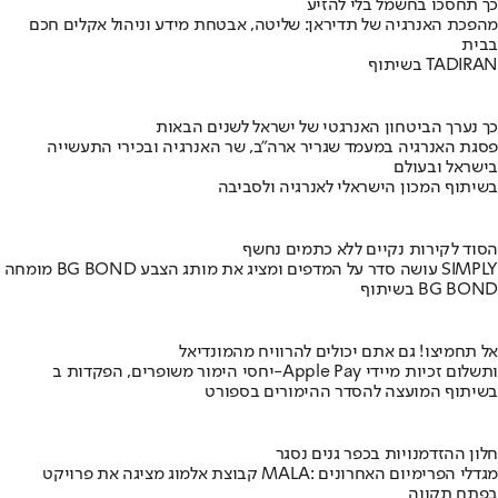
כך תחסכו בחשמל בלי להזיע
מהפכת האנרגיה של תדיראן: שליטה, אבטחת מידע וניהול אקלים חכם
בבית
בשיתוף TADIRAN
כך נערך הביטחון האנרגטי של ישראל לשנים הבאות
פסגת האנרגיה במעמד שגריר ארה"ב, שר האנרגיה ובכירי התעשייה
בישראל ובעולם
בשיתוף המכון הישראלי לאנרגיה ולסביבה
הסוד לקירות נקיים ללא כתמים נחשף
מומחה BG BOND עושה סדר על המדפים ומציג את מותג הצבע SIMPLY
בשיתוף BG BOND
אל תחמיצו! גם אתם יכולים להרוויח מהמונדיאל
יחסי הימור משופרים, הפקדות ב-Apple Pay ותשלום זכיות מיידי
בשיתוף המועצה להסדר ההימורים בספורט
חלון ההזדמנויות בכפר גנים נסגר
קבוצת אלמוג מציגה את פרויקט MALA: מגדלי הפרימיום האחרונים
בפתח תקווה