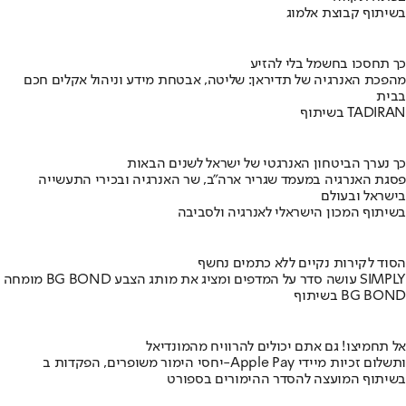
בשיתוף קבוצת אלמוג
כך תחסכו בחשמל בלי להזיע
מהפכת האנרגיה של תדיראן: שליטה, אבטחת מידע וניהול אקלים חכם
בבית
בשיתוף TADIRAN
כך נערך הביטחון האנרגטי של ישראל לשנים הבאות
פסגת האנרגיה במעמד שגריר ארה"ב, שר האנרגיה ובכירי התעשייה
בישראל ובעולם
בשיתוף המכון הישראלי לאנרגיה ולסביבה
הסוד לקירות נקיים ללא כתמים נחשף
מומחה BG BOND עושה סדר על המדפים ומציג את מותג הצבע SIMPLY
בשיתוף BG BOND
אל תחמיצו! גם אתם יכולים להרוויח מהמונדיאל
יחסי הימור משופרים, הפקדות ב-Apple Pay ותשלום זכיות מיידי
בשיתוף המועצה להסדר ההימורים בספורט