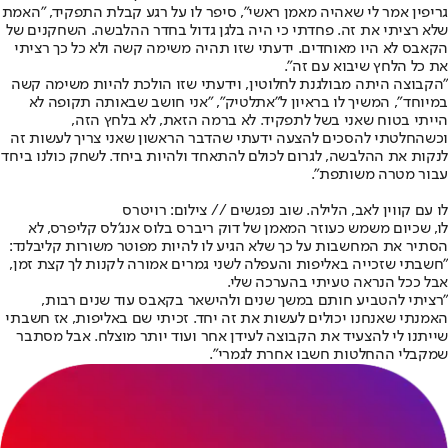
גריפין אמר לי שאהיה מאמן ראשי", סיפר לו על רגע קבלת התפקיד, "האמת
שלא רציתי את זה. פחדתי כי היה בלגן גדול בחדר ההלבשה. השחקנים של
הקאבס לא היו מאוחדים. ידעתי שזו תהיה משימה קשה ולא כל כך רציתי
את כל הלחץ שיבוא עם זה".
"הקבוצה היתה מבולגנת לחלוטין, וידעתי שזו הולכת להיות משימה קשה
במיוחד", המשיך לו בראיון ל"אתלטיק", "אני חושב שבאותה תקופה לא
הייתי בטוח שאני בשל לתפקיד. לא ברמה הזאת, לא בלחץ הזה,
וכשהחלטתי להסכים להצעה ידעתי שהדבר הראשון שאני צריך לעשות זה
לנקות את ההלבשה, לגרום לכולם להתאחד ולהיות ביחד. לשחק כולנו ביחד
עבור מטרה משותפת".
לו עם קווין לאב, הלילה. שוב נפגשים // צילום: רויטרס
לו, שכיום משמש כעוזר המאמן של דוק ריברס בלוס אנג'לס קליפרס, לא
הסתיר את המחשבות על כך שלא הגיע לו להיות מפוטר משורות קליבלנד:
"חשבתי שזכייה באליפות והעפלה לשני גמרים אמורה לקנות לך קצת זמן,
אבל ככל הנראה טעיתי בהערכה שלי.
"רציתי להטביע חותם במשך שנים ולהישאר בקאבס עוד שנים רבות,
האמנתי שאנחנו יכולים לעשות את זה יחד. זכיתי שם באליפות, אז חשבתי
שייתנו לי להצעיד את הקבוצה לעידן אחר ועוד יותר מוצלח. אבל מסתבר
שמקבלי ההחלטות חשבו אחרת לגמרי".