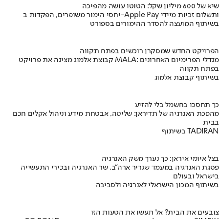
שיא של 600 מיליון שקל: הטוטו עושה מהפיכה
יחסי הימור משופרים, הפקדות ב-Apple Pay ותשלום זכיות מיידי
בשיתוף המועצה להסדר ההימורים בספורט
הפרויקט החדש שמסקרן רוכשים בפתח תקווה
קבוצת אלמוג מציגה את פרויקט MALA: מגדלי הפרימיום האחרונים
בפתח תקווה
בשיתוף קבוצת אלמוג
כך תחסכו בחשמל בלי להזיע
מהפכת האנרגיה של תדיראן: שליטה, אבטחת מידע וניהול אקלים חכם
בבית
בשיתוף TADIRAN
בצל איומי איראן: כך נערך משק האנרגיה
פסגת האנרגיה במעמד שגריר ארה"ב, שר האנרגיה ובכירי התעשייה
בישראל ובעולם
בשיתוף המכון הישראלי לאנרגיה ולסביבה
צובעים את הבית? אל תעשו את הטעות הזו