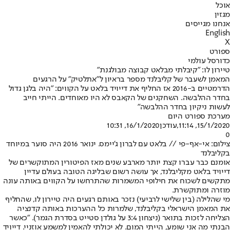
אוכל
מגזין
אנחנו מגייסים
English
X
ספורט
כדורסל עולמי
טיירון לו: "קיבלתי מבלאט קבוצה מבולגנת"
המאמן לשעבר של קליבלנד מספר בראיון ל"אתלטיק" על הרגעים
הדרמטיים ב-2016 אז החליף את דייויד בלאט על הקווים: "היה בלגן גדול
בחדר ההלבשה. השחקנים של הקאבס לא היו מאוחדים. הייתי חייב
לעשות ניקיון בחדר ההלבשה"
מערכת ספורט היום
15/1/2020, 11:14
,עודכן
16/1/2020, 10:31
0
צילום: אי-אף-פי // בלאט עם לברון ג'יימס. ינואר 2016 היה סוער במיוחד
בקליבלנד
אומנם כבר עברו קצת יותר מארבע שנים מאז הפיטורין המתוקשרים של
דייויד בלאט מקליבלנד, אך עושה רשום שבליגה הטובה בעולם עדיין
מתקשים לשכוח את חילופי המשמרות שהתרחשו על הקווים באותה עונה
מוזרה ומתוקשרת.
מי שהלילה (בין שלישי לרביעי) נזכר באותם רגעים היה טיירון לו, שהחליף
את המאמן הישראלי בקליבלנד, שלמרות כל ההערכות באותה קדנציה
הצליחה לזכות בתואר (ניצחון 3:4 על גולדן סטייט בסדרת הגמר). "כאשר
הבנתי מה אני שומע, הייתי המום. לא יכולתי להאמין למשמע אוזניי. דייויד