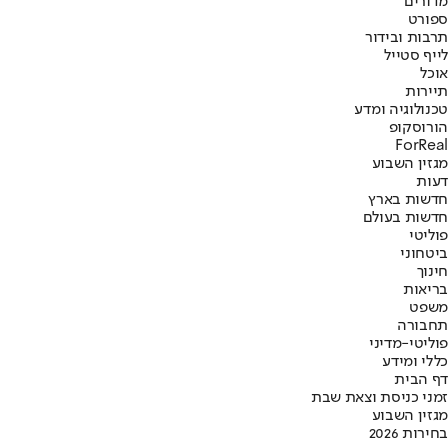
מדורים
ספורט
תרבות ובידור
לייף סטייל
אוכל
תיירות
טכנולוגיה ומדע
הורוסקופ
ForReal
מגזין השבוע
דעות
חדשות בארץ
חדשות בעולם
פוליטי
ביטחוני
חינוך
בריאות
משפט
תחבורה
פוליטי-מדיני
כללי ומידע
דף הבית
זמני כניסת וצאת שבת
מגזין השבוע
בחירות 2026