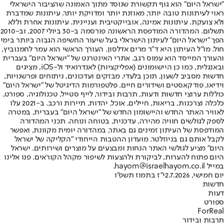
"ישראל היום" הוא גוף תקשורת שנוסד מתוך האמונה שהציבור הישראלי
ראוי לעיתונות טובה יותר, מאוזנת יותר ומדויקת יותר. עיתונות שמדברת
ולא צועקת. עיתונות אמינה, אובייקטיבית ועניינית. עיתונות אחרת וללא
תשלום. המהדורה המודפסת הראשונה פורסמה ב-30 ביולי 2007, וב-2010
הפך "ישראל היום" לעיתון הישראלי בעל שיעור החשיפה הגבוה ביותר בימי
חול. מו"ל העיתון היא ד"ר מרים אדלסון. העורך הראשי הוא עמר לחמנוביץ,
והעורך המייסד הוא עמוס רגב. אתרי האינטרנט של "ישראל היום" בעברית
ובאנגלית, כמו כן היישומונים (אפליקציות) לאנדרואיד ול-iOS, מציגים
חדשות מסביב לשעון, תוכן בלעדי, מבזקים ועדכונים, ניתוחים ופרשנויות,
וידיאו, פודקאסטים ושידורים חיים. פלטפורמות הדיגיטל של "ישראל היום"
כוללות ערוצי חדשות ודעות, תרבות ובידור, לייף סטייל, טכנולוגיה, ספורט,
כלכלה וצרכנות, בריאות, חיילים, אוכל, יהדות, תיירות ורכב. ב-2021 עלו
לאוויר האתר החדש והיישומון החדש של "ישראל היום" בעברית, במטרה
לספק לגולשים חוויה מהירה, עדכנית, בטוחה ונוחה. תכני המהדורה
המודפסת של העיתון זמינים גם באתר, במהדורה יומית מקוונת, ואפשר
לקבל אותם גם בניוזלטר. מועדון ההטבות הייחודי "הקליקה של ישראל
היום" מציע לגולשי האתר הנחות ומבצעים על מוצרים ושירותים. ישראל
היום פתוח להערות, לביקורת ולהצעות לשיפור מקהל הקוראים. פנו אלינו
במייל hayom@israelhayom.co.il.
יום חמישי, 2.7.2026
י"ז בתמוז תשפ"ו
חדשות
דעות
ספורט
ForReal
תרבות ובידור