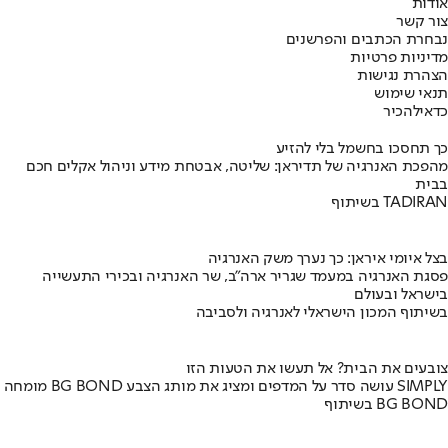
אודות
צור קשר
נבחרת הכתבים והפרשנים
מדיניות פרטיות
הצהרת נגישות
תנאי שימוש
כדאי
להכיר
כך תחסכו בחשמל בלי להזיע
מהפכת האנרגיה של תדיראן: שליטה, אבטחת מידע וניהול אקלים חכם
בבית
בשיתוף TADIRAN
בצל איומי איראן: כך נערך משק האנרגיה
פסגת האנרגיה במעמד שגריר ארה"ב, שר האנרגיה ובכירי התעשייה
בישראל ובעולם
בשיתוף המכון הישראלי לאנרגיה ולסביבה
צובעים את הבית? אל תעשו את הטעות הזו
מומחה BG BOND עושה סדר על המדפים ומציג את מותג הצבע SIMPLY
בשיתוף BG BOND