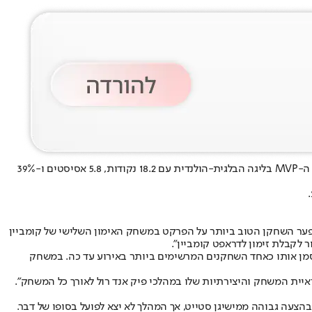
- ובגדול. הגארד הישראלי בן ה-21, שסיים עונה נהדרת במדי אוסטנד ואחד המועמדים לתואר ה-MVP בליגה הבלגית-הולנדית עם 18.2 נקודות, 5.8 אסיסטים ו-39%
, ג’ון צ’פקביץ’, שכתב: “נועם יעקב של אוסטנד היה בפער השחקן הטוב ביותר על הפרקט במשחק האימון השלישי של קומביין
לסמן אותו כאחד השחקנים המרשימים ביותר באירוע עד כה. במשחק
יית המשחק והיצירתיות שלו במהלכי פיק אנד רול לאורך כל המשחק”.
ב
הצעה גבוהה ממישיגן סטייט
, אך המהלך לא יצא לפועל בסופו של דבר.