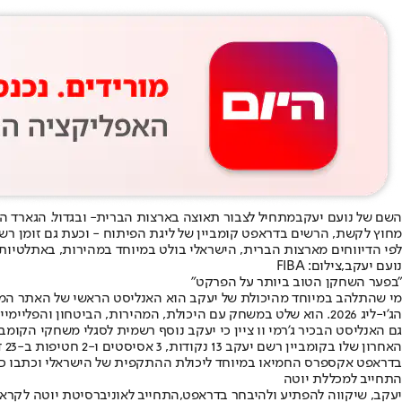
השם של נועם יעקב
מתחיל לצבור תאוצה בארצות הברית
מחוץ לקשת, הרשים בדראפט קומביין של ליגת הפיתוח - וכעת גם זומן רשמית לדראפט קומ
לפי הדיווחים מארצות הברית, הישראלי בולט במיוחד במהירות, באתלטיות
נועם יעקב,צילום: FIBA
"בפער השחקן הטוב ביותר על הפרקט"
הג’י-ליג 2026. הוא שלט במשחק עם היכולת, המהירות, הביטחון והפליימייקינג היצירתי שלו”. צ’פקביץ’ הוסיף: “המחויב של יוטה נראה כמו מועמד ברור לקבלת זימון לדראפט קומביין”.
גם האנליסט הבכיר ג’רמי וו ציין כי יעקב נוסף רשמית לסגלי משחקי הק
האחרון שלו בקומביין רשם יעקב 13 נקודות, 3 אסיסטים ו-2 חטיפות ב-23 דקות.
בדראפט אקספרס החמיאו במיוחד ליכולת ההתקפית של הישראלי וכתבו כי ה
התחייב למכללת יוטה
יעקב, שיקווה להפתיע ולהיבחר בדראפט,
התחייב לאוניברסיטת יוטה לקרא