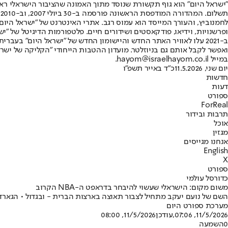
"ישראל היום" הוא גוף תקשורת שנוסד מתוך האמונה שהציבור הישראלי ראוי 
ת
ופרשנויות, וידיאו, פודקאסטים ושידורים חיים. פלטפורמות הדיגיטל של "ישרא
ב-2021 עלו לאוויר האתר החדש והיישומון החדש של "ישראל היום" בע
ואפשר לקבל אותם גם בניוזלטר. מועדון ההטבות הייחודי "הקליקה של ישרא
במייל hayom@israelhayom.co.il.
יום שני, 11.5.2026
כ"ד באייר תשפ"ו
חדשות
דעות
ספורט
ForReal
תרבות ובידור
אוכל
מגזין
אנחנו מגייסים
English
X
ספורט
כדורסל עולמי
משום מקום: הישראלי שעשוי להיבחר בדראפט ה-NBA הקרוב
השם של נועם יעקב מתחיל לצבור תאוצה בארצות הברית - ובגדול • הגארד הישראלי בן ה-21, הרשים בדראפט קומביין של ליגת הפיתוח - וכעת גם זו
מערכת ספורט היום
11/5/2026, 07:06
,עודכן
11/5/2026, 08:00
0
השמעה