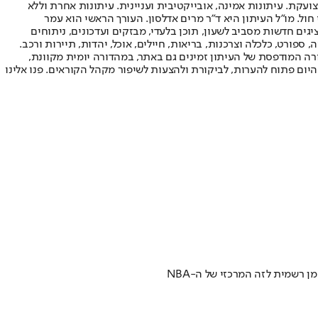
ועקת. עיתונות אמינה, אובייקטיבית ועניינית. עיתונות אחרת וללא
עור החשיפה הגבוה ביותר בימי חול. מו"ל העיתון היא ד"ר מרים אדלסון. העורך הראשי הוא עמר
 והעורך המייסד הוא עמוס רגב. אתרי האינטרנט של "ישראל היום" בעברית ובאנגלית, כמו כן היישומונים (אפליקציות) לאנדרואיד ול-iOS, מציגים חדשות מסביב לשעון, תוכן בלעדי, מבזקים ועדכונים, ניתוחים
, ספורט, כלכלה וצרכנות, בריאות, חיילים, אוכל, יהדות, תיירות ורכב.
דורה המודפסת של העיתון זמינים גם באתר, במהדורה יומית מקוונת,
היום פתוח להערות, לביקורת ולהצעות לשיפור מקהל הקוראים. פנו אלינו