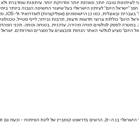
לעיתונות טובה יותר, מאוזנת יותר ומדויקת יותר. עיתונות שמדברת ולא צ
שלום. המהדורה המודפסת הראשונה פורסמה ב-30 ביולי 2007, וב-2010 הפך "ישראל היום" לעיתון הישראלי בעל שי
לחמנוביץ,
ל היום" כוללות ערוצי חדשות ודעות, תרבות ובידור, לייף סטייל, טכנולוגיה
ברית, במטרה לספק לגולשים חוויה מהירה, עדכנית, בטוחה ונוחה. תכני המה
ל היום" מציע לגולשי האתר הנחות ומבצעים על מוצרים ושירותים. ישראל 
מן רשמית לזה המרכזי של ה-NBA