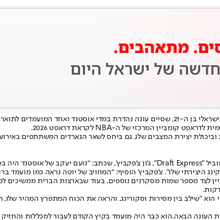
ביין המרכזי של ה-NBA לקראת דראפט 2026.
 וביכולת יצירת המצבים שלו, גם ביחס לשאר הגארדים המשתתפים באירוע.
מי שהתלהב במיוחד מהיכולת של יעקב הוא האנליסט הראשי של האתר המוביל "Draft Express"
ומביין לצד מספר שמות מסקרנים נוספים, בעוד שבארצות הברית ממשיכים 
וא “שילב בין מסירות וסקורינג, והראה את הכוח המתפרץ המהיר שלו, רא
ת העונה הבאה.
הוא כבר היה מועמד בקיץ הקודם לעבור למכללות והחזיק 