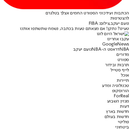
הכתבות ועידכוני הספורט החמים אצלך בטלגרם
להצטרפות
נועם יעקב,צילום: FIBA
טעינו? נתקן! אם מצאתם טעות בכתבה, נשמח שתשתפו אותנו
עקבו אחרינו
G
o
o
g
l
e
News
NBA
דראפט ה-NBA
נועם יעקב
מדורים
ספורט
תרבות ובידור
לייף סטייל
אוכל
תיירות
טכנולוגיה ומדע
הורוסקופ
ForReal
מגזין השבוע
דעות
חדשות בארץ
חדשות בעולם
פוליטי
ביטחוני