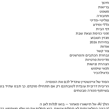
חינוך
בריאות
משפט
תחבורה
פוליטי-מדיני
כללי ומידע
דף הבית
זמני כניסת וצאת שבת
מגזין השבוע
בחירות 2026
אודות
צור קשר
נבחרת הכתבים והפרשנים
מדיניות פרטיות
הצהרת נגישות
תנאי שימוש
כדאי
להכיר
הסוד של איינשטיין שיגדיל לכם את הפנסיה
הריבית דריבית עובדת לטובתכם רק אם תתחילו מוקדם. כך תבנו עתיד בט
בשיתוף מנורה מבטחים
אל תישארו מאחור – בואו לגלות לאן ה-AI הולך
הבינה המלאכותית לא תחליף אנשים, היא תחליף את מי שלא משתמש בה!