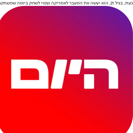
כעת, בגיל 21, הוא יעשה את המעבר לאמריקה וצפוי לשחק ביוטה שמשחקת בליגת הביג 12 - בה שיחקו בעונה שעברה אלון מיכאלי, שון אבייב, עמנואל שארפ ודניאל גואטה.