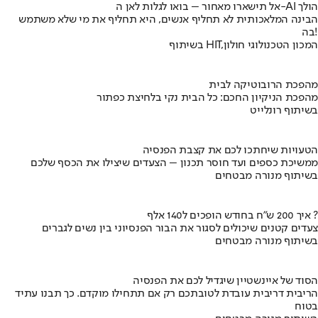
אל תישארו מאחור – בואו לגלות לאן ה-AI הולך
הבינה המלאכותית לא תחליף אנשים, היא תחליף את מי שלא משתמש
בה!
בשיתוף HIT,המכון הטכנולוגי חולון
מהפכת הרובוטיקה לבית
מהפכת הניקיון החכם: כל הבית נקי בלחיצת כפתור
בשיתוף רונלייט
הטעויות שיחתכו לכם את קצבת הפנסיה
ממשיכת כספים ועד חוסר תכנון – הצעדים שיצילו את הכסף שלכם
בשיתוף מנורה מבטחים
איך 200 ש"ח בחודש הופכים ל140 אלף ?
צעדים קטנים שיכולים לסגור את הבור הפנסיוני בין נשים לגברים
בשיתוף מנורה מבטחים
הסוד של איינשטיין שיגדיל לכם את הפנסיה
הריבית דריבית עובדת לטובתכם רק אם תתחילו מוקדם. כך תבנו עתיד
בטוח