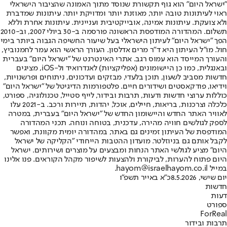
"ישראל היום" הוא גוף תקשורת שנוסד מתוך האמונה שהציבור הישראלי
ראוי לעיתונות טובה יותר, מאוזנת יותר ומדויקת יותר. עיתונות שמדברת
ולא צועקת. עיתונות אמינה, אובייקטיבית ועניינית. עיתונות אחרת וללא
תשלום. המהדורה המודפסת הראשונה פורסמה ב-30 ביולי 2007, וב-2010
הפך "ישראל היום" לעיתון הישראלי בעל שיעור החשיפה הגבוה ביותר בימי
חול. מו"ל העיתון היא ד"ר מרים אדלסון. העורך הראשי הוא עמר לחמנוביץ,
והעורך המייסד הוא עמוס רגב. אתרי האינטרנט של "ישראל היום" בעברית
ובאנגלית, כמו כן היישומונים (אפליקציות) לאנדרואיד ול-iOS, מציגים
חדשות מסביב לשעון, תוכן בלעדי, מבזקים ועדכונים, ניתוחים ופרשנויות,
וידיאו, פודקאסטים ושידורים חיים. פלטפורמות הדיגיטל של "ישראל היום"
כוללות ערוצי חדשות ודעות, תרבות ובידור, לייף סטייל, טכנולוגיה, ספורט,
כלכלה וצרכנות, בריאות, חיילים, אוכל, יהדות, תיירות ורכב. ב-2021 עלו
לאוויר האתר החדש והיישומון החדש של "ישראל היום" בעברית, במטרה
לספק לגולשים חוויה מהירה, עדכנית, בטוחה ונוחה. תכני המהדורה
המודפסת של העיתון זמינים גם באתר, במהדורה יומית מקוונת, ואפשר
לקבל אותם גם בניוזלטר. מועדון ההטבות הייחודי "הקליקה של ישראל
היום" מציע לגולשי האתר הנחות ומבצעים על מוצרים ושירותים. ישראל
היום פתוח להערות, לביקורת ולהצעות לשיפור מקהל הקוראים. פנו אלינו
במייל hayom@israelhayom.co.il.
יום שישי, 8.5.2026
כ"א באייר תשפ"ו
חדשות
דעות
ספורט
ForReal
תרבות ובידור