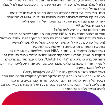
Express" ו-ESPN, עזב את התקשורת על מנת להתמנות לתפקיד עוזר
הג'נרל מנג'ר בפורטלנד, כשדיווחים אף טענו כי הוא משמש כמו ג'נרל מנג'ר
שני בטרייל בלייזרס.
כעת, הוא מצא יעד חדש בהנהלה החדשה שבונה מסאיי יוג'ירי, נשיא
המאבריקס החדש. לאחרונה שמיץ הושעה על ידי ה-NBA לאחר שיצר
קשר מוקדם עם האנסן יאנג - דבר האסור על ידי חוקי הליגה.
דני אבדיה,צילום: AP
עוזר המאמן המוערך יגיע לפורטלנד?
אחד הנושאים שילוו את ה-NBA הקיץ הוא מי ימונה למאמן פורטלנד
טרייל בלייזרס, שלפי הדיווחים יהיה עם השכר הנמוך בליגה. אחרי שאתמול
(חמישי) פורסם על ידי ג'ייק פישר כי טיאגו ספליטר
לא צפוי להמשיך
בתפקידו
, כעת מתפרסם שם חדש שמועמד לתפקיד.
ג'ארד דאדלי, ששיחק 14 עונות ב-NBA וזכה באליפות עם לוס אנג'לס
לייקרס ב-2020, התראיין לתפקיד המאמן של פורטלנד טרייל בלייזרס לפי
דיווח של ברט סיגל מאתר "Clutch Points". דאדלי עבר מיד עם פרישתו
לתפקיד עוזר המאמן בדאלאס מאבריקס, שם היה עוזרו של ג'ייסון קיד וריק
קרלייל במשך 4 שנים.
ג'ארד דאדלי (שלישי מימין),צילום: Getty Images via AFP
בשנה שעברה עשה מעבר יוקרתי מלוקה דונצ'יץ' לניקולה יוקיץ' והיה עוזרו
הבכיר של דיוויד אדלמן, אך דנבר נאגטס הודחה כבר בסיבוב הראשון
והבעלים, ג'וש קרונקי, עדכן כי כל הקלפים על השולחן עבורם לקיץ הקרוב,
למעט טרייד על הג'וקר הסרבי.