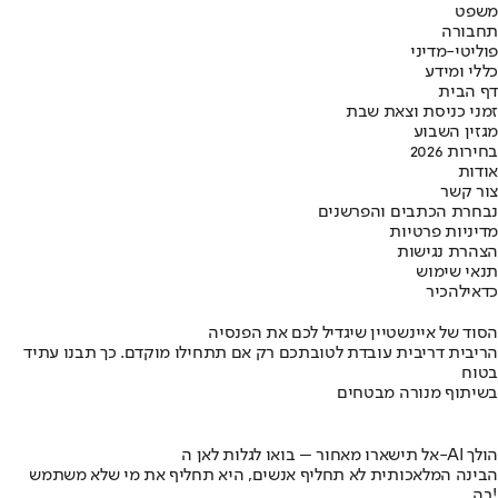
משפט
תחבורה
פוליטי-מדיני
כללי ומידע
דף הבית
זמני כניסת וצאת שבת
מגזין השבוע
בחירות 2026
אודות
צור קשר
נבחרת הכתבים והפרשנים
מדיניות פרטיות
הצהרת נגישות
תנאי שימוש
כדאי
להכיר
הסוד של איינשטיין שיגדיל לכם את הפנסיה
הריבית דריבית עובדת לטובתכם רק אם תתחילו מוקדם. כך תבנו עתיד
בטוח
בשיתוף מנורה מבטחים
אל תישארו מאחור – בואו לגלות לאן ה-AI הולך
הבינה המלאכותית לא תחליף אנשים, היא תחליף את מי שלא משתמש
בה!