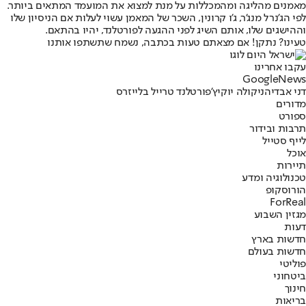
מאמנים מהליגה ומהמכללות על מנת למצוא את המועמד המתאים ביותר.
לפי הג'נרל מנג'ר, ג'ו קרונין, השכר של המאמן עשוי לעלות אם הניסיון שלו
וההישגים שלו, אותם השיג לפני ההגעה לפורטלנד, יהיו בהתאם.
טעינו? נתקן! אם מצאתם טעות בכתבה, נשמח שתשתפו אותנו
עקבו אחרינו
G
o
o
g
l
e
News
דני אבדיה
ניקולה יוקיץ'
פורטלנד טרייל בלייזרס
מדורים
ספורט
תרבות ובידור
לייף סטייל
אוכל
תיירות
טכנולוגיה ומדע
הורוסקופ
ForReal
מגזין השבוע
דעות
חדשות בארץ
חדשות בעולם
פוליטי
ביטחוני
חינוך
בריאות