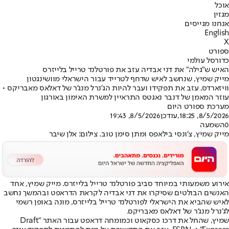
אוכל
מגזין
אנחנו מגייסים
English
X
ספורט
כדורסל עולמי
האיש ש"גילה" את דני אבדיה עזב את פורטלנד טרייל בלייזרס
מייק שמיץ, שנחשב לאיש שדחף לטרייד עבור הישראלי מוושינגטון
וויזארדס, עזב את תפקידו ועבר להיות הג'נרל מנג'ר של דאלאס מאבריקס •
עוזר המאמן של דנבר נאגטס התראיין למשרת האימון באורגון
מערכת ספורט היום
8/5/2026, 18:25
,עודכן
8/5/2026, 19:43
0
השמעה
מייק שמיץ, צ'ונסי בילאפס ומתן סימן טוב. צילום: אלן שיבר
אירוע משמעותי במיוחד סביב פורטלנד טרייל בלייזרס. מייק שמיץ, אחד
האנשים הבולטים שסיקרו את דני אבדיה לקראת הדראפט ובהמשך נחשב
לאיש שהביא את הישראלי לפורטלנד טרייל בלייזרס, מונה באופן רשמי
לג'נרל מנג'ר של דאלאס מאבריקס.
שמיץ, שהחל את דרכו כסקאוט וכמומחה דראפט עבור האתר "Draft