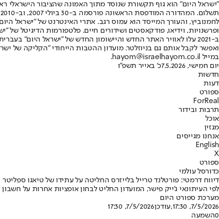
"ישראל היום" הוא גוף תקשורת שנוסד מתוך האמונה שהציבור הישראלי ראוי 
ת
ופרשנויות, וידיאו, פודקאסטים ושידורים חיים. פלטפורמות הדיגיטל של "ישרא
ב-2021 עלו לאוויר האתר החדש והיישומון החדש של "ישראל היום" בע
ואפשר לקבל אותם גם בניוזלטר. מועדון ההטבות הייחודי "הקליקה של ישרא
במייל hayom@israelhayom.co.il.
יום חמישי, 7.5.2026
כ' באייר תשפ"ו
חדשות
דעות
ספורט
ForReal
תרבות ובידור
אוכל
מגזין
אנחנו מגייסים
English
X
ספורט
כדורסל עולמי
דיווח דרמטי: פורטלנד טרייל בלייזרס החליטה על עתידו של טיאגו ספליטר
לפי העיתונאי ג'ייק פישר, המועדון החליט לבחון אופציות אחרות על חשבון המאמן הברז
מערכת ספורט היום
7/5/2026, 17:30
,עודכן
7/5/2026, 17:30
0
השמעה