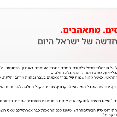
של פורטלנד טרייל בלייזרס, הייתה במרכז העניינים באורגון. הדיווחים 
פלייאוף. כעת, נדמה כי התקבלה החלטה.
 הראשי, כאשר מגוון שמות של עוזרי מאמנים בעבר ובהווה מרחבי הליגה, 
דון, יחד עם המנהל המקצועי ג'ו קרונין, צפויים לקבל החלטה לגבי זהות 
ה: "טיאגו מועמד לתפקיד, אבל אנחנו בוחנים גם מועמדים אחרים. הדיוו
תייחס אליו הבעלים
החדש, טיאגו ספליטר אמר:
"כ
בר אמרתי
לכם שא
ני ר
וצה
ו קרונין".