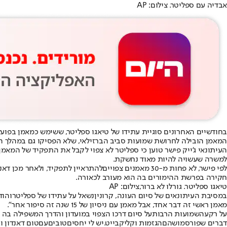
אבדיה עם ספליטר. צילום: AP
בחודשיים האחרונים סוגיית עתידו של טיאגו ספליטר, ששימש כמאמן בפועל 
המאמן הובילה לחרושת שמועות סביב הברזילאי, שלא הפסיקו גם במהלך ה
העיתונאי ג'ייק פישר טוען כי ספליטר לא צפוי לקבל את התפקיד של המאמן
למשרה שעשויה להיות מאוד נחשקת.
לפי פישר, לא פחות מ-30 מאמנים צפויים
להתראיין לתפקיד
, ולאחר מכן דאנ
חקירה בפרשת ההימורים בה הוא מעורב לכאורה.
טיאגו ספליטר. גורלו לא ברור,צילום: AP
במסיבת העיתונאים של סיום העונה, קרונין
נשאל על עתידו של ספליטר
והוד
מאמן ראשי זה דבר אחד, אבל מאמן עם ניסיון של 15 שנה זה סיפור אחר".
על רקע
השמועות הרבות
על סיום דרכו הצפוי במועדון ו
הדרך המשפילה בה ה
ד
ברים שפורסמו
שהם
הג
זמות וקליקבייט
.
יש לי י
ח
ס
ים
טובים
עם
טום דאנדון וג'