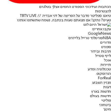
הכתבות ועידכוני הספורט החמים אצלך בטלגרם
להצטרפות
טיאגו ספליטר מדבר על הפריצה של דני אבדיה // TBTV LIVE
טעינו? נתקן! אם מצאתם טעות בכתבה, נשמח שתשתפו אותנו
עקבו אחרינו
G
o
o
g
l
e
News
NBA
פורטלנד טרייל בלייזרס
מדורים
ספורט
תרבות ובידור
לייף סטייל
אוכל
תיירות
טכנולוגיה ומדע
הורוסקופ
ForReal
מגזין השבוע
דעות
חדשות בארץ
חדשות בעולם
פוליטי
ביטחוני
חינוך