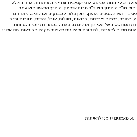
ועקת. עיתונות אמינה, אובייקטיבית ועניינית. עיתונות אחרת וללא
עור החשיפה הגבוה ביותר בימי חול. מו"ל העיתון היא ד"ר מרים אדלסון. העורך הראשי הוא עמר
 והעורך המייסד הוא עמוס רגב. אתרי האינטרנט של "ישראל היום" בעברית ובאנגלית, כמו כן היישומונים (אפליקציות) לאנדרואיד ול-iOS, מציגים חדשות מסביב לשעון, תוכן בלעדי, מבזקים ועדכונים, ניתוחים
, ספורט, כלכלה וצרכנות, בריאות, חיילים, אוכל, יהדות, תיירות ורכב.
דורה המודפסת של העיתון זמינים גם באתר, במהדורה יומית מקוונת,
היום פתוח להערות, לביקורת ולהצעות לשיפור מקהל הקוראים. פנו אלינו
ת