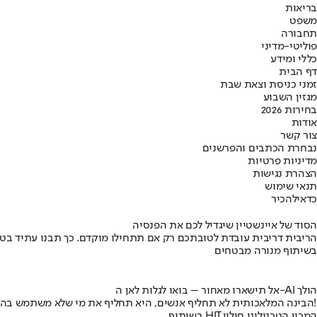
בריאות
משפט
תחבורה
פוליטי-מדיני
כללי ומידע
דף הבית
זמני כניסת וצאת שבת
מגזין השבוע
בחירות 2026
אודות
צור קשר
נבחרת הכתבים והפרשנים
מדיניות פרטיות
הצהרת נגישות
תנאי שימוש
כדאי
להכיר
הסוד של איינשטיין שיגדיל לכם את הפנסיה
הריבית דריבית עובדת לטובתכם רק אם תתחילו מוקדם. כך תבנו עתיד בט
בשיתוף מנורה מבטחים
אל תישארו מאחור – בואו לגלות לאן ה-AI הולך
הבינה המלאכותית לא תחליף אנשים, היא תחליף את מי שלא משתמש בה!
בשיתוף HIT,המכון הטכנולוגי חולון