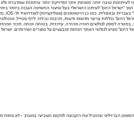
לעיתונות טובה יותר, מאוזנת יותר ומדויקת יותר. עיתונות שמדברת ולא צ
שלום. המהדורה המודפסת הראשונה פורסמה ב-30 ביולי 2007, וב-2010 הפך "ישראל היום" לעיתון הישראלי בעל שי
לחמנוביץ,
ל היום" כוללות ערוצי חדשות ודעות, תרבות ובידור, לייף סטייל, טכנולוגיה
ברית, במטרה לספק לגולשים חוויה מהירה, עדכנית, בטוחה ונוחה. תכני המה
ל היום" מציע לגולשי האתר הנחות ומבצעים על מוצרים ושירותים. ישראל 
ילאי שהוביל את הקבוצה למקום השביעי במערב • לא פחות מ-30 מאמנים יזומנו לראיונו