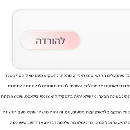
על כך שהבעלים החדש, טום דאנדון, מתכוון להשקיע מעט מאוד כסף בשכר
כמו גם מאמנים מהמכללות, עשויים להיות מזומנים לראיונות להתמנות
המנהיג בעונה הבאה. מי שלא יהיה בתפקיד הוא צ'ונסי בילאפס, שנמצא תחת
חים על התקציב למאמן קצת מטעים, אם זה יהיה מישהו שהוא פעם ראשונה
 לה
ישאר
.
אבל אנ
חנו צ
ריכים
לעב
ור על
כמה ד
ברים. אני
ח
ושב ש
יש כמה