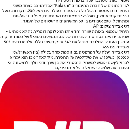
NBA. כעת, מסתבר שזה ברמה היסטורית.
לפי הנתונים של חברת ההימורים "Kalashi",
אבדיה
ניצב כאחד משני
היחידים בהיסטוריה של הליגה הטובה בעולם עם מעל 1,200 נקודות, מעל
350 זריקות עונשין, מעל 325 ריבאונדים ואסיסטים, מעל 100 שלשות
ומתחת ל-200 איבודים ב-50 המשחקים הראשונים של העונה.
דני אבדיה,צילום: AP
היחיד שנמצא באותה שורה יחד איתו הוא לוקה דונצ'יץ'. זה לא מפתיע -
שניהם ידועים בסחיטת העבירות שלהם, ונמצאים בטופ 3 של כמות זריקות
עונשין העונה: הסלובני מוביל עם 549 זריקות,
שיי גילג'ס אלכסנדר
עם 505
ואבדיה עם 455.
דני אבדיה יעלה על הפרקט פעם נוספת מחר בלילה (בין ראשון לשני,
00:00), כשיפגוש את פילדלפיה 76' החסרה. מיד לאחר מכן הוא ימריא
ל
ברוקלין
שם יפגוש למשחק היסטורי את בן שרף ודני וולף ולראשונה אי
פעם נראה שלושה ישראלים על אותו פרקט.