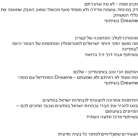
נקיון פסח - לא מה שהכרתם
דק במיוחד, עוצמה אדירה ולא מפחד מאף מכשול: שואב האבק שמשנה את
כללי המשחק
בשיתוף Dreame
מהמרכז לגולן: המהפכה של קצרין
מה מושך יותר ויותר ישראלים למטרופולין המתפתח של האזור היפה
במדינה?
בשיתוף אבני דרך וי.ד ברזאני
המקום הכי טוב באיצטדיון - שלכם
המונדיאל עם מסכי Dreame - כמו שעוד לא ראיתם ולא שמעתם
בשיתוף Dreame
הזדמנות אחרונה להצטרף לנבחרות ישראל במדעים
בואו להכיר את חברי נבחרות ישראל במדעים שכבר מחכים לכם –
המיונים בעיצומם
בשיתוף מרכז מדעני העתיד
הצעירים שמצליחים לפתור כל בעיה מדעית