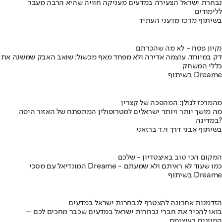
נבחרת ישראל הצעירה במדעים מעניקה חוויה שהיא הרבה מעבר
ללימודים
בשיתוף מרכז מדעני העתיד
נקיון פסח - לא מה שהכרתם
דק במיוחד, עוצמה אדירה ולא מפחד מאף מכשול: שואב האבק שמשנה את
כללי המשחק
בשיתוף Dreame
מהמרכז לגולן: המהפכה של קצרין
מה מושך יותר ויותר ישראלים למטרופולין המתפתח של האזור היפה
במדינה?
בשיתוף אבני דרך וי.ד ברזאני
המקום הכי טוב באיצטדיון - שלכם
המונדיאל עם מסכי Dreame - כמו שעוד לא ראיתם ולא שמעתם
בשיתוף Dreame
הזדמנות אחרונה להצטרף לנבחרות ישראל במדעים
בואו להכיר את חברי נבחרות ישראל במדעים שכבר מחכים לכם –
המיונים בעיצומם