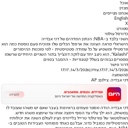
אוכל
מגזין
אנחנו מגייסים
English
X
ספורט
כדורסל עולמי
השני בלבד ב-NBA: הנתון המדהים של דני אבדיה
הישראלי מראה העונה את ארסנל הכלים שלו ומוכיח פעם נוספת כמה הוא
וורסטילי ומשפיע על כל עמודה סטטיסטית • לפי סוכנות ההימורים
"Kalashi", הוא ניצב יחד עם לוקה דונצ'יץ' בתור השניים היחידים שרשמו
מספרים גבוהים בשלל קטגוריות • ההסבר בפנים
דרור פישר
14/3/2026, 17:17
,עודכן
14/3/2026, 17:17
0
השמעה
דני אבדיה. צילום: AP
דני אבדיה הודה מספר פעמים בראיונות בעבר שאם יש משהו שעובד לו
במשחק, הוא ילך עליו עד הסוף וימצה אותו עד שימצא משהו חדש.
האולסטאר של פורטלנד טרייל בלייזרס הציג לעולם השנה את יכולותיו
הוורסטיליות כמוביל כדור, אבל גם כאחד מסוחטי העבירות הטובים ב-