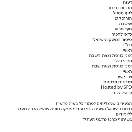
דעות
תרבות ובידור
לייף סטייל
הורוסקופ
שישבת
סוף שבוע
כדאי להכיר
סיפור המשק הישראלי
נדל"ן
ראשי
זמני כניסת וצאת השבת
מידע כללי
זמני כניסת וצאת שבת
ראשי
צרו קשר
מדיניות פרטיות
Hosted by SPD
כדאי
להכיר
הצעירים שמצליחים לפתור כל בעיה מדעית
נבחרת ישראל הצעירה במדעים מעניקה חוויה שהיא הרבה מעבר
ללימודים
בשיתוף מרכז מדעני העתיד