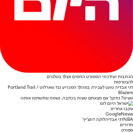
הכתבות ועידכוני הספורט החמים אצלך בטלגרם
להצטרפות
דני אבדיה טוען לעבירה במהלך המכריע נגד שארלוט / Portland Trail
Blazers
טעינו? נתקן! אם מצאתם טעות בכתבה, נשמח שתשתפו אותנו
עקבו אחרינו
G
o
o
g
l
e
News
NBA
דני אבדיה
לוקה דונצ'יץ'
מדורים
ספורט