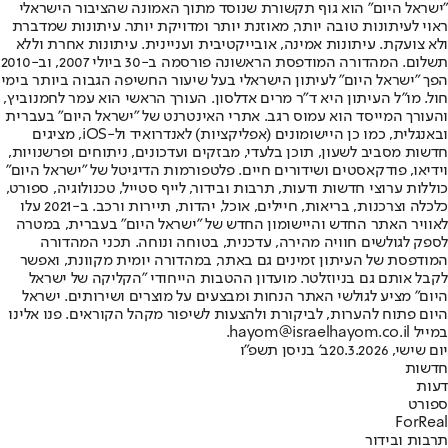
"ישראל היום" הוא גוף תקשורת שנוסד מתוך האמונה שהציבור הישראלי
ראוי לעיתונות טובה יותר, מאוזנת יותר ומדויקת יותר. עיתונות שמדברת
ולא צועקת. עיתונות אמינה, אובייקטיבית ועניינית. עיתונות אחרת וללא
תשלום. המהדורה המודפסת הראשונה פורסמה ב-30 ביולי 2007, וב-2010
הפך "ישראל היום" לעיתון הישראלי בעל שיעור החשיפה הגבוה ביותר בימי
חול. מו"ל העיתון היא ד"ר מרים אדלסון. העורך הראשי הוא עמר לחמנוביץ,
והעורך המייסד הוא עמוס רגב. אתרי האינטרנט של "ישראל היום" בעברית
ובאנגלית, כמו כן היישומונים (אפליקציות) לאנדרואיד ול-iOS, מציגים
חדשות מסביב לשעון, תוכן בלעדי, מבזקים ועדכונים, ניתוחים ופרשנויות,
וידיאו, פודקאסטים ושידורים חיים. פלטפורמות הדיגיטל של "ישראל היום"
כוללות ערוצי חדשות ודעות, תרבות ובידור, לייף סטייל, טכנולוגיה, ספורט,
כלכלה וצרכנות, בריאות, חיילים, אוכל, יהדות, תיירות ורכב. ב-2021 עלו
לאוויר האתר החדש והיישומון החדש של "ישראל היום" בעברית, במטרה
לספק לגולשים חוויה מהירה, עדכנית, בטוחה ונוחה. תכני המהדורה
המודפסת של העיתון זמינים גם באתר, במהדורה יומית מקוונת, ואפשר
לקבל אותם גם בניוזלטר. מועדון ההטבות הייחודי "הקליקה של ישראל
היום" מציע לגולשי האתר הנחות ומבצעים על מוצרים ושירותים. ישראל
היום פתוח להערות, לביקורת ולהצעות לשיפור מקהל הקוראים. פנו אלינו
במייל hayom@israelhayom.co.il.
יום שישי, 20.3.2026
ב' בניסן תשפ"ו
חדשות
דעות
ספורט
ForReal
תרבות ובידור