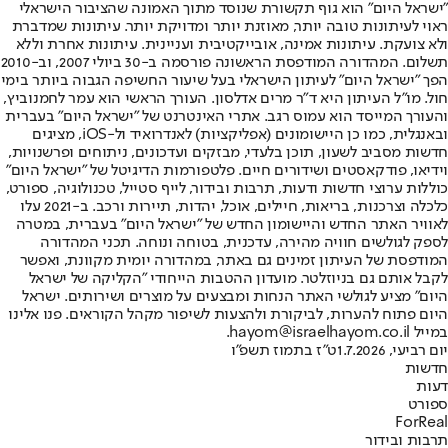
"ישראל היום" הוא גוף תקשורת שנוסד מתוך האמונה שהציבור הישראלי
ראוי לעיתונות טובה יותר, מאוזנת יותר ומדויקת יותר. עיתונות שמדברת
ולא צועקת. עיתונות אמינה, אובייקטיבית ועניינית. עיתונות אחרת וללא
תשלום. המהדורה המודפסת הראשונה פורסמה ב-30 ביולי 2007, וב-2010
הפך "ישראל היום" לעיתון הישראלי בעל שיעור החשיפה הגבוה ביותר בימי
חול. מו"ל העיתון היא ד"ר מרים אדלסון. העורך הראשי הוא עמר לחמנוביץ,
והעורך המייסד הוא עמוס רגב. אתרי האינטרנט של "ישראל היום" בעברית
ובאנגלית, כמו כן היישומונים (אפליקציות) לאנדרואיד ול-iOS, מציגים
חדשות מסביב לשעון, תוכן בלעדי, מבזקים ועדכונים, ניתוחים ופרשנויות,
וידיאו, פודקאסטים ושידורים חיים. פלטפורמות הדיגיטל של "ישראל היום"
כוללות ערוצי חדשות ודעות, תרבות ובידור, לייף סטייל, טכנולוגיה, ספורט,
כלכלה וצרכנות, בריאות, חיילים, אוכל, יהדות, תיירות ורכב. ב-2021 עלו
לאוויר האתר החדש והיישומון החדש של "ישראל היום" בעברית, במטרה
לספק לגולשים חוויה מהירה, עדכנית, בטוחה ונוחה. תכני המהדורה
המודפסת של העיתון זמינים גם באתר, במהדורה יומית מקוונת, ואפשר
לקבל אותם גם בניוזלטר. מועדון ההטבות הייחודי "הקליקה של ישראל
היום" מציע לגולשי האתר הנחות ומבצעים על מוצרים ושירותים. ישראל
היום פתוח להערות, לביקורת ולהצעות לשיפור מקהל הקוראים. פנו אלינו
במייל hayom@israelhayom.co.il.
יום רביעי, 1.7.2026
ט"ז בתמוז תשפ"ו
חדשות
דעות
ספורט
ForReal
תרבות ובידור