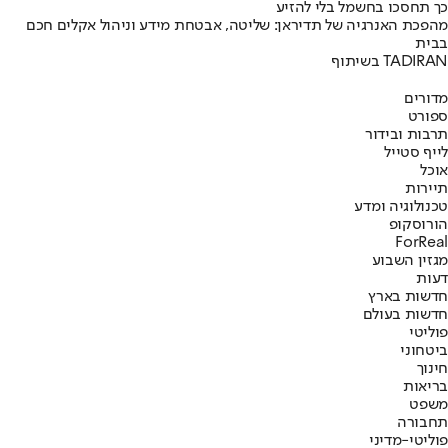
כך תחסכו בחשמל בלי להזיע
מהפכת האנרגיה של תדיראן: שליטה, אבטחת מידע וניהול אקלים חכם
בבית
בשיתוף TADIRAN
מדורים
ספורט
תרבות ובידור
לייף סטייל
אוכל
תיירות
טכנולוגיה ומדע
הורוסקופ
ForReal
מגזין השבוע
דעות
חדשות בארץ
חדשות בעולם
פוליטי
ביטחוני
חינוך
בריאות
משפט
תחבורה
פוליטי-מדיני