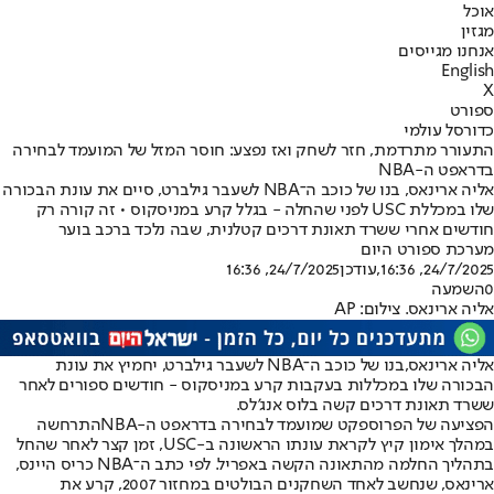
אוכל
מגזין
אנחנו מגייסים
English
X
ספורט
כדורסל עולמי
התעורר מתרדמת, חזר לשחק ואז נפצע: חוסר המזל של המועמד לבחירה
בדראפט ה-NBA
אליה ארינאס, בנו של כוכב ה־NBA לשעבר גילברט, סיים את עונת הבכורה
שלו במכללת USC לפני שהחלה - בגלל קרע במניסקוס • זה קורה רק
חודשים אחרי ששרד תאונת דרכים קטלנית, שבה נלכד ברכב בוער
מערכת ספורט היום
24/7/2025, 16:36
,עודכן
24/7/2025, 16:36
0
השמעה
אליה ארינאס. צילום: AP
אליה ארינאס,
בנו של כוכב ה־NBA לשעבר גילברט
, יחמיץ את עונת
הבכורה שלו במכללות בעקבות קרע במניסקוס - חודשים ספורים לאחר
ששרד תאונת דרכים קשה בלוס אנג'לס.
הפציעה של הפרוספקט שמועמד לבחירה ב
דראפט ה-NBA
התרחשה
במהלך אימון קיץ לקראת עונתו הראשונה ב-USC, זמן קצר לאחר שהחל
בתהליך החלמה מהתאונה הקשה באפריל. לפי כתב ה־NBA כריס היינס,
ארינאס, שנחשב לאחד השחקנים הבולטים במחזור 2007, קרע את