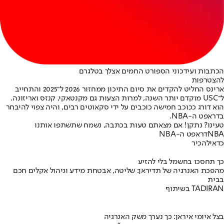
הכתבות ועידכוני הספורט החמים אצלך בטלגרם
להצטרפות
ארינס החליט להקדים את סיום התיכון ממחזור 2026 ל־2025 והתחייב
ל־USC מוקדם יותר השנה, למרות הצעות גם מקנטאקי, קנזס ואריזונה.
הוא דורג ככוכב חמישה כוכבים על ידי סקאוטים רבים, והיה צפוי להיבחר
בדראפט ה-NBA.
טעינו? נתקן! אם מצאתם טעות בכתבה, נשמח שתשתפו אותנו
NBA
דראפט ה-NBA
כדאי
להכיר
כך תחסכו בחשמל בלי להזיע
מהפכת האנרגיה של תדיראן: שליטה, אבטחת מידע וניהול אקלים חכם
בבית
בשיתוף TADIRAN
בצל איומי איראן: כך נערך משק האנרגיה