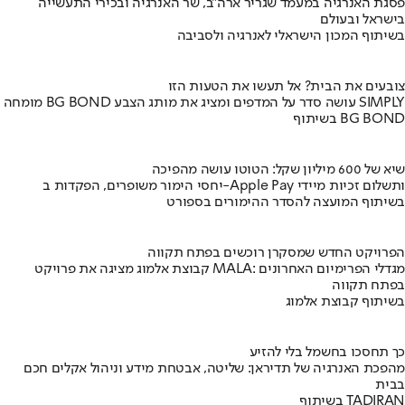
פסגת האנרגיה במעמד שגריר ארה"ב, שר האנרגיה ובכירי התעשייה
בישראל ובעולם
בשיתוף המכון הישראלי לאנרגיה ולסביבה
צובעים את הבית? אל תעשו את הטעות הזו
מומחה BG BOND עושה סדר על המדפים ומציג את מותג הצבע SIMPLY
בשיתוף BG BOND
שיא של 600 מיליון שקל: הטוטו עושה מהפיכה
יחסי הימור משופרים, הפקדות ב-Apple Pay ותשלום זכיות מיידי
בשיתוף המועצה להסדר ההימורים בספורט
הפרויקט החדש שמסקרן רוכשים בפתח תקווה
קבוצת אלמוג מציגה את פרויקט MALA: מגדלי הפרימיום האחרונים
בפתח תקווה
בשיתוף קבוצת אלמוג
כך תחסכו בחשמל בלי להזיע
מהפכת האנרגיה של תדיראן: שליטה, אבטחת מידע וניהול אקלים חכם
בבית
בשיתוף TADIRAN