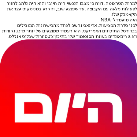
למרות הטראומה, דווח כי מצבו הנפשי היה חיובי והוא היה נלהב לחזור
לפעילות מלאה עם הקבוצה, עד שנפצע שוב, והקרע במניסקוס עצר את
הקאמבק שלו.
היה מועמד ל-NBA
לפני סדרת הפציעות, ארינאס נחשב לאחד מהכישרונות המובילים
בכדורסל התיכונים האמריקני. הוא העמיד ממוצעים של יותר מ־33 נקודות
ו־8.6 ריבאונדים בעונת הסופומור שלו בתיכון צ'טסוורת' שבלוס אנג'לס.