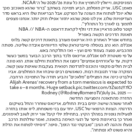
המניסקוס, וייאלץ להחמיץ את כל עונת 2025/26 של ה־NCAA.
מאמן USC, אריק מוסלמן, הביע תמיכה בשחקן: "ברור שהוא מאוכזב מכך
שלא יוכל לפתוח את העונה על הפרקט, אבל הבריאות שלו היא בראש סדר
העדיפויות שלנו. אין לנו ספק שהוא יחזור אפילו חזק יותר. אנחנו מצפים
לתמוך בו לאורך כל התהליך".
קופר פלאג מראיין את דני וולף לקראת דראפט ה-NBA // NBA
תאונת הדרכים הקשה באפריל
בחודש אפריל האחרון היה ארינאס מעורב בתאונת דרכים קשה בלוס
אנג'לס. הוא נהג בטסלה סייברטראק שלפי הדיווחים איבדה שליטה, סטתה
מהכביש, פגעה בעמוד מים ועץ - ואז התלקחה באש.
על פי משטרת לוס אנג'לס, ארינאס נלכד בתוך הרכב הבוער במשך כעשר
דקות, עד ש"אזרחים אמיצים" ניפצו את החלונות וחילצו אותו. הוא פונה
לבית חולים מקומי והוכנס לתרדמת רפואית בעקבות שאיפת עשן קשה.
המקרה עורר תגובות רבות, כשאנשים רבים שיבחו את המחלצים. אביו
גילברט כינה את המצילים "מלאכים" והביע תודה על התמיכה הרחבה.
Alijah Arenas’ recovery from a torn meniscus is expected to
take 6–8 months. Huge setback.
pic.twitter.com/3Zso3zY7lO
July 24, 2025
— Rodney (@RodneyRomeroTV)
החזרה מהתאונה והפציעה החדשה
לאחר ששהה שישה ימים בבית החולים, ארינאס שוחרר והחל בשיקום
הדרגתי. הצוות הרפואי של USC, יחד עם בני משפחתו, ליוו אותו בחזרה
לפעילות גופנית במהלך הקיץ. בתחילת יולי קיבל אור ירוק לשוב לאימונים,
ואחר כך בראיונות סיפר על רגעי האימה בתאונה, ואמר שדלתות הרכב
ננעלו וההגה לא הגיב: "נאבקתי נגד הזמן", סיפר. "ניסיתי לפתוח את הדלת
והיא פשוט לא נפתחה".