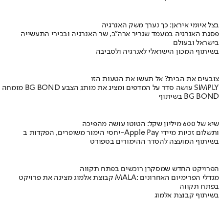
בצל איומי איראן: כך נערך משק האנרגיה
פסגת האנרגיה במעמד שגריר ארה"ב, שר האנרגיה ובכירי התעשייה
בישראל ובעולם
בשיתוף המכון הישראלי לאנרגיה ולסביבה
צובעים את הבית? אל תעשו את הטעות הזו
מומחה BG BOND עושה סדר על המדפים ומציג את מותג הצבע SIMPLY
בשיתוף BG BOND
שיא של 600 מיליון שקל: הטוטו עושה מהפיכה
יחסי הימור משופרים, הפקדות ב-Apple Pay ותשלום זכיות מיידי
בשיתוף המועצה להסדר ההימורים בספורט
הפרויקט החדש שמסקרן רוכשים בפתח תקווה
קבוצת אלמוג מציגה את פרויקט MALA: מגדלי הפרימיום האחרונים
בפתח תקווה
בשיתוף קבוצת אלמוג