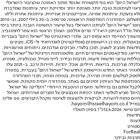
"ישראל היום" הוא גוף תקשורת שנוסד מתוך האמונה שהציבור הישראלי
ראוי לעיתונות טובה יותר, מאוזנת יותר ומדויקת יותר. עיתונות שמדברת
ולא צועקת. עיתונות אמינה, אובייקטיבית ועניינית. עיתונות אחרת וללא
תשלום. המהדורה המודפסת הראשונה פורסמה ב-30 ביולי 2007, וב-2010
הפך "ישראל היום" לעיתון הישראלי בעל שיעור החשיפה הגבוה ביותר בימי
חול. מו"ל העיתון היא ד"ר מרים אדלסון. העורך הראשי הוא עמר לחמנוביץ,
והעורך המייסד הוא עמוס רגב. אתרי האינטרנט של "ישראל היום" בעברית
ובאנגלית, כמו כן היישומונים (אפליקציות) לאנדרואיד ול-iOS, מציגים
חדשות מסביב לשעון, תוכן בלעדי, מבזקים ועדכונים, ניתוחים ופרשנויות,
וידיאו, פודקאסטים ושידורים חיים. פלטפורמות הדיגיטל של "ישראל היום"
כוללות ערוצי חדשות ודעות, תרבות ובידור, לייף סטייל, טכנולוגיה, ספורט,
כלכלה וצרכנות, בריאות, חיילים, אוכל, יהדות, תיירות ורכב. ב-2021 עלו
לאוויר האתר החדש והיישומון החדש של "ישראל היום" בעברית, במטרה
לספק לגולשים חוויה מהירה, עדכנית, בטוחה ונוחה. תכני המהדורה
המודפסת של העיתון זמינים גם באתר, במהדורה יומית מקוונת, ואפשר
לקבל אותם גם בניוזלטר. מועדון ההטבות הייחודי "הקליקה של ישראל
היום" מציע לגולשי האתר הנחות ומבצעים על מוצרים ושירותים. ישראל
היום פתוח להערות, לביקורת ולהצעות לשיפור מקהל הקוראים. פנו אלינו
במייל hayom@israelhayom.co.il.
יום שישי, 12.6.2026
כ"ז בסיון תשפ"ו
חדשות
דעות
ספורט
ForReal
תרבות ובידור