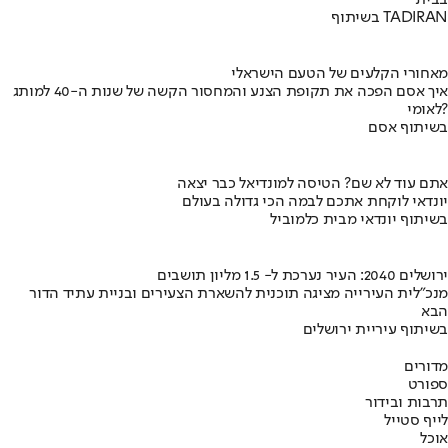
בשיתוף TADIRAN
מאחורי הקלעים של הטעם הישראלי
איך אסם הפכה את תקופת הצנע והמחסור הקשה של שנות ה-40 למותג
לאומי?
בשיתוף אסם
אתם עוד לא שם? הטיסה למונדיאל כבר יצאה
יונדאי לוקחת אתכם לבמה הכי גדולה בעולם
בשיתוף יונדאי מבית כלמוביל
ירושלים 2040: העיר נערכת ל- 1.5 מליון תושבים
מנכ"לית העירייה מציגה תוכנית להשארת הצעירים ובניית עתיד הדור
הבא
בשיתוף עיריית ירושלים
מדורים
ספורט
תרבות ובידור
לייף סטייל
אוכל