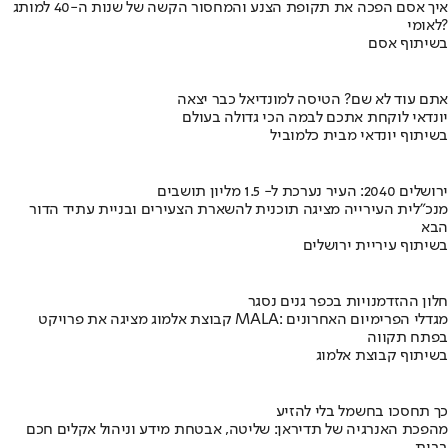
איך אסם הפכה את תקופת הצנע והמחסור הקשה של שנות ה-40 למותג
לאומי?
בשיתוף אסם
אתם עוד לא שם? הטיסה למונדיאל כבר יצאה
יונדאי לוקחת אתכם לבמה הכי גדולה בעולם
בשיתוף יונדאי מבית כלמוביל
ירושלים 2040: העיר נערכת ל- 1.5 מליון תושבים
מנכ"לית העירייה מציגה תוכנית להשארת הצעירים ובניית עתיד הדור
הבא
בשיתוף עיריית ירושלים
חלון ההזדמנויות בכפר גנים נסגר
קבוצת אלמוג מציגה את פרויקט MALA: מגדלי הפרימיום האחרונים
בפתח תקווה
בשיתוף קבוצת אלמוג
כך תחסכו בחשמל בלי להזיע
מהפכת האנרגיה של תדיראן: שליטה, אבטחת מידע וניהול אקלים חכם
בבית