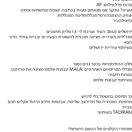
ברוס פרל,צילום: AP
טעינו? נתקן! אם מצאתם טעות בכתבה, נשמח שתשתפו אותנו
יצחק הרצוג
כדורסל מכללות
ליגת המכללות
כדאי
להכיר
ירושלים 2040: העיר נערכת ל- 1.5 מליון תושבים
מנכ"לית העירייה מציגה תוכנית להשארת הצעירים ובניית עתיד הדור
הבא
בשיתוף עיריית ירושלים
חלון ההזדמנויות בכפר גנים נסגר
קבוצת אלמוג מציגה את פרויקט MALA: מגדלי הפרימיום האחרונים
בפתח תקווה
בשיתוף קבוצת אלמוג
כך תחסכו בחשמל בלי להזיע
מהפכת האנרגיה של תדיראן: שליטה, אבטחת מידע וניהול אקלים חכם
בבית
בשיתוף TADIRAN
מאחורי הקלעים של הטעם הישראלי