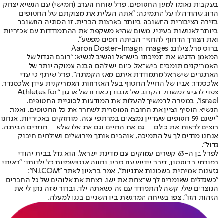
בעקבות נאומו למען החטופים, פרל שוחח הערב (חמישי) עם הנשיא יצחק
הרוג שהודה לו על התמיכה: "אתה העלית את מצוקתם של החטופים
בזירה הציבורית החשובה ביותר בארצות הברית. זו הסוגיה החשובה
ביותר לאנושות בעיניי, משום שהיא משקפת את ההתמודדות עם אכזריות
ואת הצורך הדחוף להחזיר הביתה חפים מפשע".
ברוס פרל,צילום: Aaron Doster-Imagn Images
המאמן הדגיש את תמיכתו בישראל והשיב לנשיא: "רובם הגדול של
האמריקנים תומכים בישראל. כיום יש להם הבנה עמוקה יותר של
האתגרים שישראל מתמודדת איתם מאז הקמתה". פרל שיתף כי עדי
אלכסנדר, אביו של החייל החטוף בעל האזרחות האמריקנית עידן אלכסנדר,
צפוי להגיע למשחק הקרוב של אובורן כאורח של ארגון “Athletes for
Israel”, במטרה להמשיך להעלות את המודעות לסוגיית החטופים.
הנשיא הוסיף וציין את החובה המוסרית לשחרר את כל החטופים, ואמר:
“ישנם 59 חטופים שעדיין נמצאים במרתפי עזה, מוחזקים באכזריות. אנחנו
רוצים לראות את כולם – גם את החיים וגם את אלו שלא – חוזרים הביתה.
אנחנו מודים לך על התמיכה, אוהבים אותך מירושלים ושולחים חיבוק
גדול".
לפרל בן ה-63 קשרים עמוקים עם מדינת ישראל, הוא גדל בבית יהודי
רפורמי בבוסטון, דיבר יידיש עם סביו, וחווה אנטישמיות כל ילדותו: "ראיתי
גזענות אמיתית בשכונות אתניות", אמר בראיון לאתר "NJ.COM":
"כשגדלים שאומרים לך שרצחת את ישו, רצחת את אלוהים של כל החברים
הנוצרים שלי, קשה להתמודד עם זה כשאתה ילד, וברור שזה נתן לי את
הזהות הזו". צפו בשיחה המרגשת בין השניים בנגן למעלה.