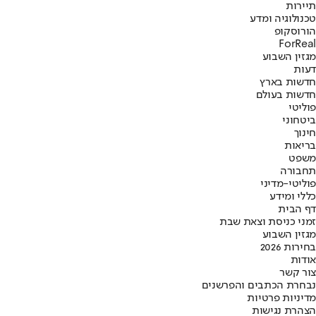
תיירות
טכנולוגיה ומדע
הורוסקופ
ForReal
מגזין השבוע
דעות
חדשות בארץ
חדשות בעולם
פוליטי
ביטחוני
חינוך
בריאות
משפט
תחבורה
פוליטי-מדיני
כללי ומידע
דף הבית
זמני כניסת וצאת שבת
מגזין השבוע
בחירות 2026
אודות
צור קשר
נבחרת הכתבים והפרשנים
מדיניות פרטיות
הצהרת נגישות