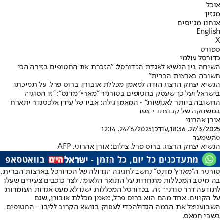
אוכל
מגזין
אנחנו מגייסים
English
X
ספורט
כדורסל עולמי
השיחה בין הנשיא לאגדת הכדורסל: "הזכרת את החטופים בזירה הכי
חשובה בארצות הברית"
הנשיא יצחק הרצוג הודה למאמן מכללת אובורן, ברוס פרל, על תמיכתו
בישראל ועל כך שעסק בחטופים בטורניר "מארץ' מדנס": "זו הסוגיה
החשובה ביותר לאנושות" • המאמן גילה: אביו של עידן אלכסנדר יתארח
במשחקה של קבוצתו • צפו
אורן אהרוני
27/3/2025, 18:36
,עודכן
24/6/2025, 12:14
0
השמעה
הנשיא יצחק הרצוג, ברוס פרל. צילום: אורן אהרוני, AFP
טורניר ה"מארץ' מדנס" נחשב לחגיגה הגדולה של הכדורסל בארצות הברית,
בה מיטב המכללות מתחרות על התואר הלאומי. לצד כוכבים צעירים שעלו
לתודעה דרך טורניר זה, בכדורסל המכללות ישנן לא מעט אגדות העומדות
על הקווים. אחד מהם הוא ברוס פרל, מאמן מכללת אובורן, שגם
השבוע
ניצל את הבמה הגדולה
כדי לעסוק בנושא הקרוב לליבו - החטופים
בשבי חמאס.