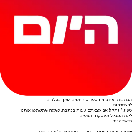
הכתבות ועידכוני הספורט החמים אצלך בטלגרם
להצטרפות
טעינו? נתקן! אם מצאתם טעות בכתבה, נשמח שתשתפו אותנו
ליגת המכללות
עסקת חטופים
כדאי
להכיר
שופינג, אמנות ואוכל: המרכז המתחדש של מזרח י-ם