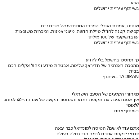
הבא
בשיתוף עיריית ירושלים
שופינג, אמנות ואוכל: המרכז המתחדש של מזרח י-ם
קפיצה קטנה לחו"ל: טיילת חדשה, מיצגי אמנות, וכיכרות משופצות
בהשקעה של 100 מיליון ₪
בשיתוף עיריית ירושלים
כך תחסכו בחשמל בלי להזיע
מהפכת האנרגיה של תדיראן: שליטה, אבטחת מידע וניהול אקלים חכם
בבית
בשיתוף TADIRAN
מאחורי הקלעים של הטעם הישראלי
איך אסם הפכה את תקופת הצנע והמחסור הקשה של שנות ה-40 למותג
לאומי?
בשיתוף אסם
אתם עוד לא שם? הטיסה למונדיאל כבר יצאה
יונדאי לוקחת אתכם לבמה הכי גדולה בעולם