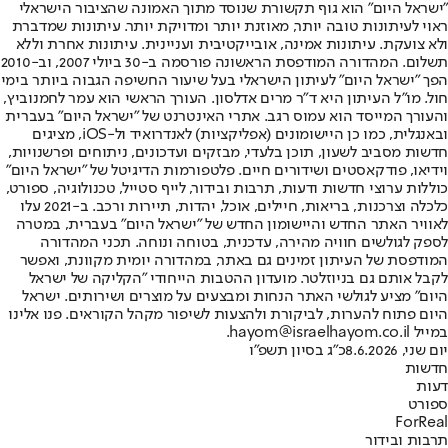
"ישראל היום" הוא גוף תקשורת שנוסד מתוך האמונה שהציבור הישראלי
ראוי לעיתונות טובה יותר, מאוזנת יותר ומדויקת יותר. עיתונות שמדברת
ולא צועקת. עיתונות אמינה, אובייקטיבית ועניינית. עיתונות אחרת וללא
תשלום. המהדורה המודפסת הראשונה פורסמה ב-30 ביולי 2007, וב-2010
הפך "ישראל היום" לעיתון הישראלי בעל שיעור החשיפה הגבוה ביותר בימי
חול. מו"ל העיתון היא ד"ר מרים אדלסון. העורך הראשי הוא עמר לחמנוביץ,
והעורך המייסד הוא עמוס רגב. אתרי האינטרנט של "ישראל היום" בעברית
ובאנגלית, כמו כן היישומונים (אפליקציות) לאנדרואיד ול-iOS, מציגים
חדשות מסביב לשעון, תוכן בלעדי, מבזקים ועדכונים, ניתוחים ופרשנויות,
וידיאו, פודקאסטים ושידורים חיים. פלטפורמות הדיגיטל של "ישראל היום"
כוללות ערוצי חדשות ודעות, תרבות ובידור, לייף סטייל, טכנולוגיה, ספורט,
כלכלה וצרכנות, בריאות, חיילים, אוכל, יהדות, תיירות ורכב. ב-2021 עלו
לאוויר האתר החדש והיישומון החדש של "ישראל היום" בעברית, במטרה
לספק לגולשים חוויה מהירה, עדכנית, בטוחה ונוחה. תכני המהדורה
המודפסת של העיתון זמינים גם באתר, במהדורה יומית מקוונת, ואפשר
לקבל אותם גם בניוזלטר. מועדון ההטבות הייחודי "הקליקה של ישראל
היום" מציע לגולשי האתר הנחות ומבצעים על מוצרים ושירותים. ישראל
היום פתוח להערות, לביקורת ולהצעות לשיפור מקהל הקוראים. פנו אלינו
במייל hayom@israelhayom.co.il.
יום שני, 8.6.2026
כ"ג בסיון תשפ"ו
חדשות
דעות
ספורט
ForReal
תרבות ובידור