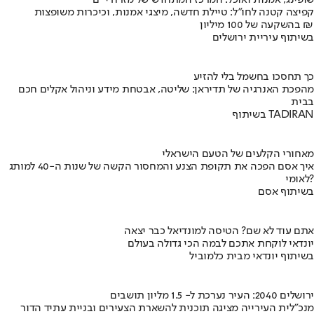
קפיצה קטנה לחו"ל: טיילת חדשה, מיצגי אמנות, וכיכרות משופצות
בהשקעה של 100 מיליון ₪
בשיתוף עיריית ירושלים
כך תחסכו בחשמל בלי להזיע
מהפכת האנרגיה של תדיראן: שליטה, אבטחת מידע וניהול אקלים חכם
בבית
בשיתוף TADIRAN
מאחורי הקלעים של הטעם הישראלי
איך אסם הפכה את תקופת הצנע והמחסור הקשה של שנות ה-40 למותג
לאומי?
בשיתוף אסם
אתם עוד לא שם? הטיסה למונדיאל כבר יצאה
יונדאי לוקחת אתכם לבמה הכי גדולה בעולם
בשיתוף יונדאי מבית כלמוביל
ירושלים 2040: העיר נערכת ל- 1.5 מליון תושבים
מנכ"לית העירייה מציגה תוכנית להשארת הצעירים ובניית עתיד הדור