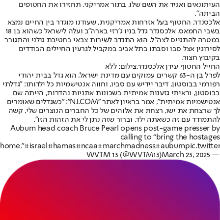
העיתונאים ואגיד את השם שלו, בתור אמריקני. תחזירו את החטופים
הביתה".
אלכסנדר
, החטוף בעל אזרחות אמריקנית, שעודנו מוגדר בין החיים נמצא
בשבי החמאס. אלכסנדר גדל בניו ג׳רזי בארה״ב ועלה לישראל כשהוא בן 18
במטרה להתגייס לצה״ל. הוא התנדב לשירות צבאי בחטיבת גולני והתגורר
לסירוגין אצל סבו וסבתו בתל אביב במקביל לגרעין החיילים הבודדים
בקיבוץ חצור.
החייל החטוף עידן אלכסנדר,צילום: ללא
לפרל בן ה-63 קשרים עמוקים עם מדינת ישראל, הוא גדל בבית יהודי
רפורמי בבוסטון, דיבר יידיש עם סביו, וחווה אנטישמיות כל ילדותו: "גדלתי
בבוסטון, וראיתי גזענות אמיתית בשכונות אתניות נהדרות, הייתה שם
אנטישמיות אמיתית", אמר בראיון לאתר "NJ.COM": "כשגדלים שאומרים
לך שרצחת את ישו, רצחת את אלוהים של כל החברים הנוצרים שלי, קשה
להתמודד עם זה כשאתה ילד, וברור שזה נתן לי את הזהות הזו".
Auburn head coach Bruce Pearl opens post-game presser by
calling to “bring the hostages
home.”
#israel
#hamas
#ncaa
#marchmadness
#auburn
pic.twitt
March 23, 2025
— WVTM 13 (@WVTM13)