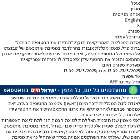
אוכל
מגזין
אנחנו מגייסים
English
X
ספורט
כדורסל עולמי
אגדת המכללות האמריקאית תוקף: "תחזירו את החטופים הביתה"
ברוס פרל, מאמן מכללת אובורן בחר לדבר במסיבת עיתונאים של קבוצתו
על המצב של החטופים בעזה, זאת כמספר שבועות לאחר שתקף את ארגון
החמאס והזכיר את החטוף עידן אלכסנדר, לו אזרחות אמריקאית
מערכת ספורט היום
23/3/2025, 13:09
,עודכן
23/3/2025, 13:09
0
השמעה
פרל. צילום: AFP
ברוס פרל, מאמן הכדורסל של מכללת אובורן מארצות הברית, שנחשב
לאגדת ליגת המכללות דיבר היום (ראשון) על מצב החטופים בעזה, זאת
כמספר שבועות
לאחר שתקף את ארגון החמאס
והזכיר את החטוף עידן
אלכסנדר, לו אזרחות אמריקאית.
"אני מאמין שזו תוכנית האל לתת לנו את הבמה הזו, לתת לי את האפשרות
להזכיר לעולם שעידן אלכסנדר עדיין שבוי בעזה", אמר במסיבת עיתונאים.
"אזרח אמריקאי מוחזק בעזה ולא מספיק אנשים במדינה הזו מכירים את
השם שלו. שאלתי את השחקנים אם זה בסדר שאתחיל כך את מסיבת