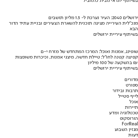
בשיתוף יונדאי מבית כלמוביל
ירושלים 2040: העיר נערכת ל- 1.5 מליון תושבים
מנכ"לית העירייה מציגה תוכנית להשארת הצעירים ובניית עתיד הדור
הבא
בשיתוף עיריית ירושלים
שופינג, אמנות ואוכל: המרכז המתחדש של מזרח י-ם
קפיצה קטנה לחו"ל: טיילת חדשה, מיצגי אמנות, וכיכרות משופצות
בהשקעה של 100 מיליון ₪
בשיתוף עיריית ירושלים
מדורים
ספורט
תרבות ובידור
לייף סטייל
אוכל
תיירות
טכנולוגיה ומדע
הורוסקופ
ForReal
מגזין השבוע
דעות