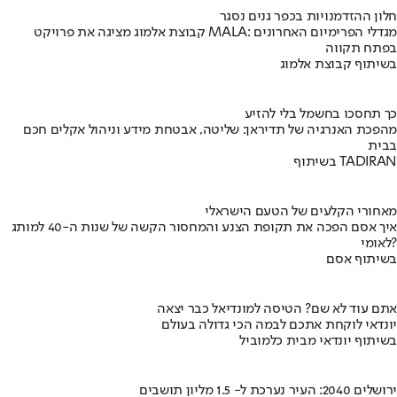
חלון ההזדמנויות בכפר גנים נסגר
קבוצת אלמוג מציגה את פרויקט MALA: מגדלי הפרימיום האחרונים
בפתח תקווה
בשיתוף קבוצת אלמוג
כך תחסכו בחשמל בלי להזיע
מהפכת האנרגיה של תדיראן: שליטה, אבטחת מידע וניהול אקלים חכם
בבית
בשיתוף TADIRAN
מאחורי הקלעים של הטעם הישראלי
איך אסם הפכה את תקופת הצנע והמחסור הקשה של שנות ה-40 למותג
לאומי?
בשיתוף אסם
אתם עוד לא שם? הטיסה למונדיאל כבר יצאה
יונדאי לוקחת אתכם לבמה הכי גדולה בעולם
בשיתוף יונדאי מבית כלמוביל
ירושלים 2040: העיר נערכת ל- 1.5 מליון תושבים