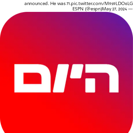
announced. He was 71.
pic.twitter.com/M9s9LDO6LG
May 27, 2024
— ESPN (@espn)