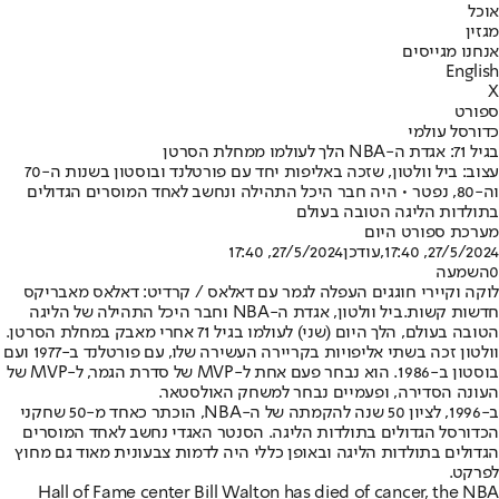
אוכל
מגזין
אנחנו מגייסים
English
X
ספורט
כדורסל עולמי
בגיל 71: אגדת ה-NBA הלך לעולמו ממחלת הסרטן
עצוב: ביל וולטון, שזכה באליפות יחד עם פורטלנד ובוסטון בשנות ה-70
וה-80, נפטר • היה חבר היכל התהילה ונחשב לאחד המוסרים הגדולים
בתולדות הליגה הטובה בעולם
מערכת ספורט היום
27/5/2024, 17:40
,עודכן
27/5/2024, 17:40
0
השמעה
לוקה וקיירי חוגגים העפלה לגמר עם דאלאס / קרדיט: דאלאס מאבריקס
חדשות קשות.
ביל וולטון, אגדת ה-NBA וחבר היכל התהילה של הליגה
הטובה בעולם, הלך היום (שני) לעולמו בגיל 71 אחרי מאבק במחלת הסרטן.
וולטון זכה בשתי אליפויות בקריירה העשירה שלו, עם פורטלנד ב-1977 ועם
בוסטון ב-1986. הוא נבחר פעם אחת ל-MVP של סדרת הגמר, ל-MVP של
העונה הסדירה, ופעמיים נבחר למשחק האולסטאר.
ב-1996, לציון 50 שנה להקמתה של ה-NBA, הוכתר כאחד מ-50 שחקני
הכדורסל הגדולים בתולדות הליגה. הסנטר האגדי נחשב לאחד המוסרים
הגדולים בתולדות הליגה ובאופן כללי היה לדמות צבעונית מאוד גם מחוץ
לפרקט.
Hall of Fame center Bill Walton has died of cancer, the NBA