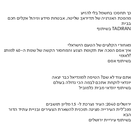
כך תחסכו בחשמל בלי להזיע
מהפכת האנרגיה של תדיראן: שליטה, אבטחת מידע וניהול אקלים חכם
בבית
בשיתוף TADIRAN
מאחורי הקלעים של הטעם הישראלי
איך אסם הפכה את תקופת הצנע והמחסור הקשה של שנות ה-40 למותג
לאומי?
בשיתוף אסם
אתם עוד לא שם? הטיסה למונדיאל כבר יצאה
יונדאי לוקחת אתכם לבמה הכי גדולה בעולם
בשיתוף יונדאי מבית כלמוביל
ירושלים 2040: העיר נערכת ל- 1.5 מליון תושבים
מנכ"לית העירייה מציגה תוכנית להשארת הצעירים ובניית עתיד הדור
הבא
בשיתוף עיריית ירושלים