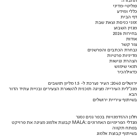
תחבורה
פוליטי-מדיני
כללי ומידע
דף הבית
זמני כניסת וצאת שבת
מגזין השבוע
בחירות 2026
אודות
צור קשר
נבחרת הכתבים והפרשנים
מדיניות פרטיות
הצהרת נגישות
תנאי שימוש
כדאי
להכיר
ירושלים 2040: העיר נערכת ל- 1.5 מליון תושבים
מנכ"לית העירייה מציגה תוכנית להשארת הצעירים ובניית עתיד הדור
הבא
בשיתוף עיריית ירושלים
חלון ההזדמנויות בכפר גנים נסגר
קבוצת אלמוג מציגה את פרויקט MALA: מגדלי הפרימיום האחרונים
בפתח תקווה
בשיתוף קבוצת אלמוג