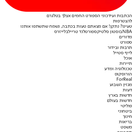
הכתבות ועידכוני הספורט החמים אצלך בטלגרם
להצטרפות
טעינו? נתקן! אם מצאתם טעות בכתבה, נשמח שתשתפו אותנו
NBA
בוסטון סלטיקס
פורטלנד טריילבלייזרס
מדורים
ספורט
תרבות ובידור
לייף סטייל
אוכל
תיירות
טכנולוגיה ומדע
הורוסקופ
ForReal
מגזין השבוע
דעות
חדשות בארץ
חדשות בעולם
פוליטי
ביטחוני
חינוך
בריאות
משפט