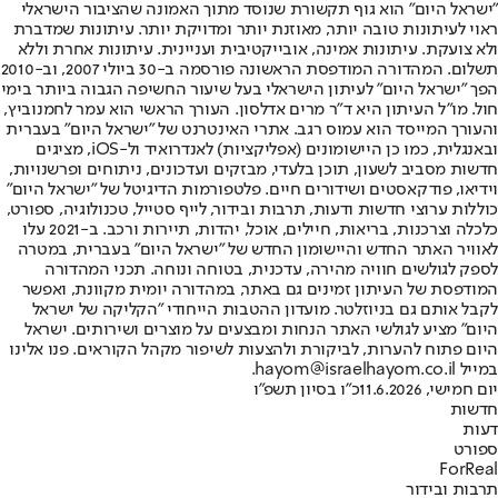
"ישראל היום" הוא גוף תקשורת שנוסד מתוך האמונה שהציבור הישראלי
ראוי לעיתונות טובה יותר, מאוזנת יותר ומדויקת יותר. עיתונות שמדברת
ולא צועקת. עיתונות אמינה, אובייקטיבית ועניינית. עיתונות אחרת וללא
תשלום. המהדורה המודפסת הראשונה פורסמה ב-30 ביולי 2007, וב-2010
הפך "ישראל היום" לעיתון הישראלי בעל שיעור החשיפה הגבוה ביותר בימי
חול. מו"ל העיתון היא ד"ר מרים אדלסון. העורך הראשי הוא עמר לחמנוביץ,
והעורך המייסד הוא עמוס רגב. אתרי האינטרנט של "ישראל היום" בעברית
ובאנגלית, כמו כן היישומונים (אפליקציות) לאנדרואיד ול-iOS, מציגים
חדשות מסביב לשעון, תוכן בלעדי, מבזקים ועדכונים, ניתוחים ופרשנויות,
וידיאו, פודקאסטים ושידורים חיים. פלטפורמות הדיגיטל של "ישראל היום"
כוללות ערוצי חדשות ודעות, תרבות ובידור, לייף סטייל, טכנולוגיה, ספורט,
כלכלה וצרכנות, בריאות, חיילים, אוכל, יהדות, תיירות ורכב. ב-2021 עלו
לאוויר האתר החדש והיישומון החדש של "ישראל היום" בעברית, במטרה
לספק לגולשים חוויה מהירה, עדכנית, בטוחה ונוחה. תכני המהדורה
המודפסת של העיתון זמינים גם באתר, במהדורה יומית מקוונת, ואפשר
לקבל אותם גם בניוזלטר. מועדון ההטבות הייחודי "הקליקה של ישראל
היום" מציע לגולשי האתר הנחות ומבצעים על מוצרים ושירותים. ישראל
היום פתוח להערות, לביקורת ולהצעות לשיפור מקהל הקוראים. פנו אלינו
במייל hayom@israelhayom.co.il.
יום חמישי, 11.6.2026
כ"ו בסיון תשפ"ו
חדשות
דעות
ספורט
ForReal
תרבות ובידור