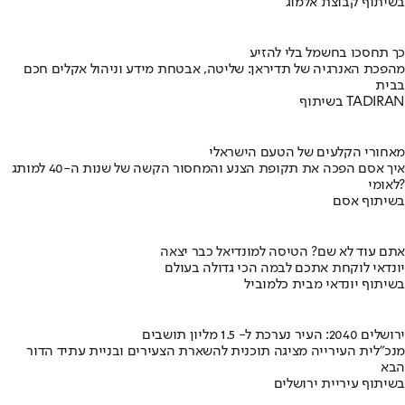
בשיתוף קבוצת אלמוג
כך תחסכו בחשמל בלי להזיע
מהפכת האנרגיה של תדיראן: שליטה, אבטחת מידע וניהול אקלים חכם
בבית
בשיתוף TADIRAN
מאחורי הקלעים של הטעם הישראלי
איך אסם הפכה את תקופת הצנע והמחסור הקשה של שנות ה-40 למותג
לאומי?
בשיתוף אסם
אתם עוד לא שם? הטיסה למונדיאל כבר יצאה
יונדאי לוקחת אתכם לבמה הכי גדולה בעולם
בשיתוף יונדאי מבית כלמוביל
ירושלים 2040: העיר נערכת ל- 1.5 מליון תושבים
מנכ"לית העירייה מציגה תוכנית להשארת הצעירים ובניית עתיד הדור
הבא
בשיתוף עיריית ירושלים