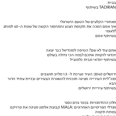
בבית
בשיתוף TADIRAN
מאחורי הקלעים של הטעם הישראלי
איך אסם הפכה את תקופת הצנע והמחסור הקשה של שנות ה-40 למותג
לאומי?
בשיתוף אסם
אתם עוד לא שם? הטיסה למונדיאל כבר יצאה
יונדאי לוקחת אתכם לבמה הכי גדולה בעולם
בשיתוף יונדאי מבית כלמוביל
ירושלים 2040: העיר נערכת ל- 1.5 מליון תושבים
מנכ"לית העירייה מציגה תוכנית להשארת הצעירים ובניית עתיד הדור
הבא
בשיתוף עיריית ירושלים
חלון ההזדמנויות בכפר גנים נסגר
קבוצת אלמוג מציגה את פרויקט MALA: מגדלי הפרימיום האחרונים
בפתח תקווה