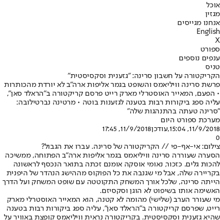
אוכל
מגזין
אנחנו מגייסים
English
X
ספורט
ענפים נוספים
טניס
הקריקטורה על חשבון סרינה: "גזענית וסקסיסטית"
פרשת סרינה וויליאמס והשופט בגמר אליפות ארה"ב לא יורדת מהכותרות
• הפעם, המאייר האוסטרלי מארק רייט פרסם קריקטורה ב"הראלד סאן",
עליה ספג ביקורות רבות בטענה לגזענות בוטה • מרטינה נברטילובה:
"סרינה טעתה בהתנהגות שלה"
מערכת ספורט היום
11/9/2018, 15:04
,עודכן
11/9/2018, 17:45
0
צילום: אי-אף-פי // הקריקטורה של סרינה. עברו את הגבול?
הסערה שעוררה סרינה וויליאמס בגמר אליפות ארה"ב הפתוחה, ממשיכה
להכות גלים. כזכור, נאומי אוסקה אומנם זכתה בתואר הנכסף לראשונה
בקריירה שלה, אבל מי שגנבה את כל הפוקוס מההישג הנהדר של היפנית
הייתה סרינה, שלכל אורך המשחק התקוטטה עם שופט המשחק ועל הדרך
האשימה אותו בשיפוט לא הוגן וסקסיזם.
מי שעורר הערב (שלישי) מהומה לא קטנה, הוא המאייר האוסטרלי מארק
רייט, שפרסם קריקטורה ב"הראלד סאן", עליה ספג ביקורות רבות בטענה
שהיא גזענית וסקסיסטית. בקריקטורה נראית וויליאמס קופצת באוויר על