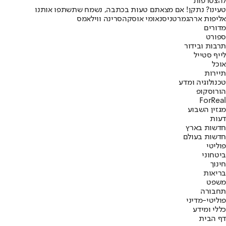
להצטרפות
טעינו? נתקן! אם מצאתם טעות בכתבה, נשמח שתשתפו אותנו
אליפות ארה
גמר
טניס
נאומי אוסקה
סרינה ווילאמס
מדורים
ספורט
תרבות ובידור
לייף סטייל
אוכל
תיירות
טכנולוגיה ומדע
הורוסקופ
ForReal
מגזין השבוע
דעות
חדשות בארץ
חדשות בעולם
פוליטי
ביטחוני
חינוך
בריאות
משפט
תחבורה
פוליטי-מדיני
כללי ומידע
דף הבית