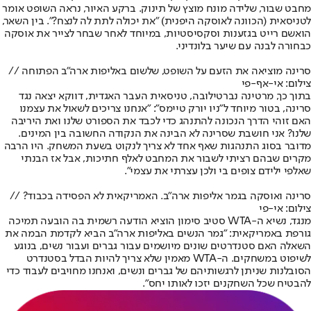
מחבט שבור, שלידה מונח מוצץ של תינוק. ברקע האיור, נראה השופט אומר
לטניסאית (הכוונה לאוסקה היפנית) "את יכולה לתת לה לנצח?". בין השאר,
הואשם רייט בגזענות וסקסיסטיות, במיוחד לאחר שבחר לצייר את אוסקה
כבחורה לבנה עם שיער בלונדיני.
סרינה מוציאה את הזעם על השופט, שלשום באליפות ארה"ב הפתוחה //
צילום: אי-אף-פי
בתוך כך, מרטינה נברטילובה, טניסאית העבר האגדית, דווקא יצאה נגד
סרינה, בטור מיוחד ל"ניו יורק טיימס": "אנחנו צריכים לשאול את עצמנו
האם זוהי הדרך הנכונה להתנהג כדי לכבד את הספורט שלנו ואת היריבה
שלנו? אני חושבת שסרינה לא הבינה את הנקודה החשובה בין המינים.
מדובר בסוג התנהגות שאף אחד לא צריך לנקוט בשעת המשחק. היו הרבה
מקרים שבהם רציתי לשבור את המחבט לאלף חתיכות, אבל אז הבנתי
שאלפי ילידם צופים בי ולכן עצרתי את עצמי".
סרינה ואוסקה בגמר אליפות ארה"ב. האמריקאית לא הפסידה בכבוד? //
צילום: אי-פי
מנגד, נשיא ה-WTA סטיב סימון הוציא הודעה רשמית בה הובעה תמיכה
גורפת באמריקאית: "גמר הנשים באליפות ארה"ב הביא לקדמת הבמה את
השאלה האם סטנדרטים שונים מיושמים עבור גברים ועבור נשים, בנוגע
לשיפוט במשחקים. ה-WTA מאמין שלא צריך להיות הבדל בסטנדרט
הסובלנות שניתן לרגשותיהם של גברים ונשים, ואנחנו מחויבים לעבוד כדי
להבטיח שכל השחקנים יזכו לאותו יחס".