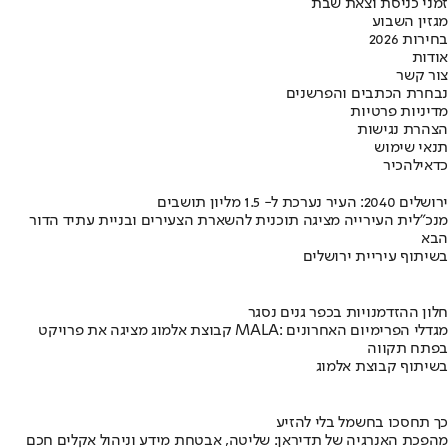
זמני כניסת וצאת שבת
מגזין השבוע
בחירות 2026
אודות
צור קשר
נבחרת הכתבים והפרשנים
מדיניות פרטיות
הצהרת נגישות
תנאי שימוש
כדאי
להכיר
ירושלים 2040: העיר נערכת ל- 1.5 מליון תושבים
מנכ"לית העירייה מציגה תוכנית להשארת הצעירים ובניית עתיד הדור
הבא
בשיתוף עיריית ירושלים
חלון ההזדמנויות בכפר גנים נסגר
קבוצת אלמוג מציגה את פרויקט MALA: מגדלי הפרימיום האחרונים
בפתח תקווה
בשיתוף קבוצת אלמוג
כך תחסכו בחשמל בלי להזיע
מהפכת האנרגיה של תדיראן: שליטה, אבטחת מידע וניהול אקלים חכם