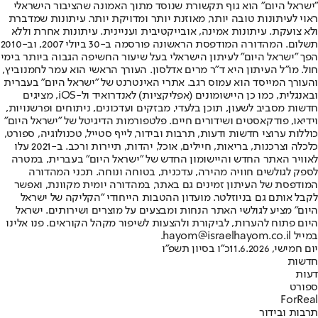
"ישראל היום" הוא גוף תקשורת שנוסד מתוך האמונה שהציבור הישראלי
ראוי לעיתונות טובה יותר, מאוזנת יותר ומדויקת יותר. עיתונות שמדברת
ולא צועקת. עיתונות אמינה, אובייקטיבית ועניינית. עיתונות אחרת וללא
תשלום. המהדורה המודפסת הראשונה פורסמה ב-30 ביולי 2007, וב-2010
הפך "ישראל היום" לעיתון הישראלי בעל שיעור החשיפה הגבוה ביותר בימי
חול. מו"ל העיתון היא ד"ר מרים אדלסון. העורך הראשי הוא עמר לחמנוביץ,
והעורך המייסד הוא עמוס רגב. אתרי האינטרנט של "ישראל היום" בעברית
ובאנגלית, כמו כן היישומונים (אפליקציות) לאנדרואיד ול-iOS, מציגים
חדשות מסביב לשעון, תוכן בלעדי, מבזקים ועדכונים, ניתוחים ופרשנויות,
וידיאו, פודקאסטים ושידורים חיים. פלטפורמות הדיגיטל של "ישראל היום"
כוללות ערוצי חדשות ודעות, תרבות ובידור, לייף סטייל, טכנולוגיה, ספורט,
כלכלה וצרכנות, בריאות, חיילים, אוכל, יהדות, תיירות ורכב. ב-2021 עלו
לאוויר האתר החדש והיישומון החדש של "ישראל היום" בעברית, במטרה
לספק לגולשים חוויה מהירה, עדכנית, בטוחה ונוחה. תכני המהדורה
המודפסת של העיתון זמינים גם באתר, במהדורה יומית מקוונת, ואפשר
לקבל אותם גם בניוזלטר. מועדון ההטבות הייחודי "הקליקה של ישראל
היום" מציע לגולשי האתר הנחות ומבצעים על מוצרים ושירותים. ישראל
היום פתוח להערות, לביקורת ולהצעות לשיפור מקהל הקוראים. פנו אלינו
במייל hayom@israelhayom.co.il.
יום חמישי, 11.6.2026
כ"ו בסיון תשפ"ו
חדשות
דעות
ספורט
ForReal
תרבות ובידור