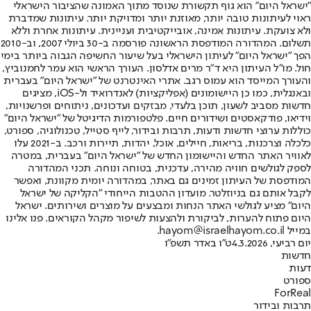
"ישראל היום" הוא גוף תקשורת שנוסד מתוך האמונה שהציבור הישראלי
ראוי לעיתונות טובה יותר, מאוזנת יותר ומדויקת יותר. עיתונות שמדברת
ולא צועקת. עיתונות אמינה, אובייקטיבית ועניינית. עיתונות אחרת וללא
תשלום. המהדורה המודפסת הראשונה פורסמה ב-30 ביולי 2007, וב-2010
הפך "ישראל היום" לעיתון הישראלי בעל שיעור החשיפה הגבוה ביותר בימי
חול. מו"ל העיתון היא ד"ר מרים אדלסון. העורך הראשי הוא עמר לחמנוביץ,
והעורך המייסד הוא עמוס רגב. אתרי האינטרנט של "ישראל היום" בעברית
ובאנגלית, כמו כן היישומונים (אפליקציות) לאנדרואיד ול-iOS, מציגים
חדשות מסביב לשעון, תוכן בלעדי, מבזקים ועדכונים, ניתוחים ופרשנויות,
וידיאו, פודקאסטים ושידורים חיים. פלטפורמות הדיגיטל של "ישראל היום"
כוללות ערוצי חדשות ודעות, תרבות ובידור, לייף סטייל, טכנולוגיה, ספורט,
כלכלה וצרכנות, בריאות, חיילים, אוכל, יהדות, תיירות ורכב. ב-2021 עלו
לאוויר האתר החדש והיישומון החדש של "ישראל היום" בעברית, במטרה
לספק לגולשים חוויה מהירה, עדכנית, בטוחה ונוחה. תכני המהדורה
המודפסת של העיתון זמינים גם באתר, במהדורה יומית מקוונת, ואפשר
לקבל אותם גם בניוזלטר. מועדון ההטבות הייחודי "הקליקה של ישראל
היום" מציע לגולשי האתר הנחות ומבצעים על מוצרים ושירותים. ישראל
היום פתוח להערות, לביקורת ולהצעות לשיפור מקהל הקוראים. פנו אלינו
במייל hayom@israelhayom.co.il.
יום רביעי, 4.3.2026
ט"ו באדר תשפ"ו
חדשות
דעות
ספורט
ForReal
תרבות ובידור