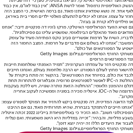
נשיא
הוועד האולימפי האיטלקי
, לוצ'יאנו בונפיגליו, טען כי "רוח שביתת
הנשק האולימפית נרמסת" ואמר לרשת ANSA: "אין כבוד לאו"ם, אין כבוד
לאף אחד. זה נושא שמדאיג אותנו מאוד, גם ברמה האישית, כי המצב הזה
חוזר על עצמו. אנחנו לא יכולים להתעלם מאלפי ילדים חסרי בית באיראן,
או מילדים ללא קורת גג בעזה".
גם נשיא הוועד הפראלימפי האיטלקי, מרקו ג'וניו דה סנקטיס, דיבר: "אנחנו
מודאגים מאוד מהאקלים הבינלאומי, שמשפיע עלינו גם פסיכולוגית".
לדבריו, השיח על חרמות אפשריים סביב טקס הפתיחה מעיד על עומק
המשבר: "אנחנו לא בשלום אם מדברים על חרמות. המצב החמור הזה
ישפיע על הספורטאים ועל כולם".
משחקי החורף הפראלימפיים,צילום: Getty Images
נגד הספורטאים הרוסים
דה סנקטיס חזר על עמדתו העקרונית: "תמיד האמנתי שמלחמות חייבות
להישאר מחוץ לעולם הספורט. יש הרבה מלחמות בעולם, ואנחנו חייבים
לכבד את כולם, במיוחד את הספורטאים". בהקשר זה מתח ביקורת על
החלטת ה-IPC לאפשר לספורטאים מרוסיה ומבלארוס להתחרות תחת
דגלם וההמנון הלאומי: "ההחלטה הזאת נותרה שגויה, ויש ללכת בעקבות
הדוגמה של ה-IOC. איטליה מכירה בסוגיה וממשיכה לעקוב אחריה
מקרוב".
לצד הדאגה המדינית, דה סנקטיס ביקש להחזיר את המוקד לספורט עצמו:
"אנחנו חייבים להתמקד בנבחרת, שהיא תחרותית מאוד, גם אם ההיבט
הפסיכולוגי חשוב". הוא הזכיר כי באולימפיאדת בייג'ינג 2022 זכתה איטליה
בשבע מדליות, והבהיר: "זכייה במדליות היא הישג משמעותי, ואם נצליח
לעבור את היעדים הללו זה יהיה יוצא דופן".
משחקי החורף הפראלימפיים,צילום: Getty Images