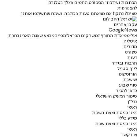
הכתבות ועידכוני הספורט החמים אצלך בטלגרם
להצטרפות
טעינו? נתקן! אם מצאתם טעות בכתבה, נשמח שתשתפו אותנו
עקבו אחרינו
G
o
o
g
l
e
News
אולימפיאדת החורף
המשחקים הפראלימפיים
מבצע שאגת הארי
נבחרת
איטליה
מדורים
ספורט
דעות
תרבות ובידור
לייף סטייל
הורוסקופ
שישבת
סוף שבוע
כדאי להכיר
סיפור המשק הישראלי
נדל"ן
ראשי
זמני כניסת וצאת השבת
מידע כללי
זמני כניסת וצאת שבת
ראשי
צרו קשר