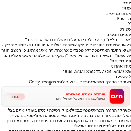
אוכל
מגזין
אנחנו מגייסים
English
X
ספורט
ענפים נוספים
"אין כבוד לאו"ם, לא יכולים להתעלם מהילדים באיראן ובעזה"
ראשי הספורט באיטליה סיפקו אמירות בעלות אופי אנטי ישראלי מובהק •
נשיא הוועד האולימפי: "לא מכבדים אף אחד, זה מאיג אותנו, כי המצב חוזר
על עצמו" • נשיא הוועד הפראלימפי: "האקלים הבינלאומי משפיע עלינו גם
פסיכולוגית"
אורן אהרוני
4/3/2026, 18:31
,עודכן
4/3/2026, 18:36
0
השמעה
משחקי החורף הפראלימפיים 2026. צילום: Getty Images
משחקי החורף הפראלימפיים
במילאנו קורטינה יוזנקו בעוד יומיים בצל
המלחמה במזרח התיכון. בינתיים, ראשי הספורט האולימפי באיטליה,
המדינה המארחת, עזבו את מקומם והתערבו בעניינים הביטחוניים תוך
אמירות בעלות
אופי אנטי ישראלי
.