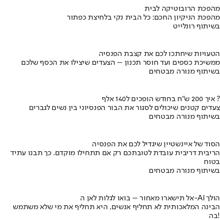
מהפכת הרובוטיקה לבית
מהפכת הניקיון החכם: כל הבית נקי בלחיצת כפתור
בשיתוף רונלייט
הטעויות שיחתכו לכם את קצבת הפנסיה
ממשיכת כספים ועד חוסר תכנון – הצעדים שיצילו את הכסף שלכם
בשיתוף מנורה מבטחים
איך 200 ש"ח בחודש הופכים ל140 אלף ?
צעדים קטנים שיכולים לסגור את הבור הפנסיוני בין נשים לגברים
בשיתוף מנורה מבטחים
הסוד של איינשטיין שיגדיל לכם את הפנסיה
הריבית דריבית עובדת לטובתכם רק אם תתחילו מוקדם. כך תבנו עתיד
בטוח
בשיתוף מנורה מבטחים
אל תישארו מאחור – בואו לגלות לאן ה-AI הולך
הבינה המלאכותית לא תחליף אנשים, היא תחליף את מי שלא משתמש
בה!