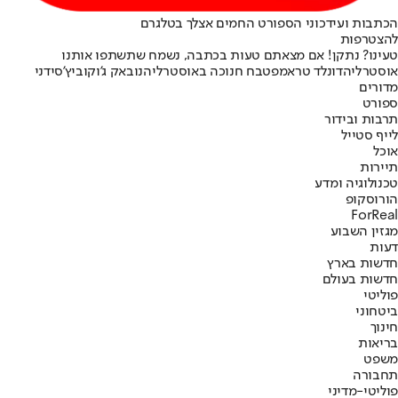
הכתבות ועידכוני הספורט החמים אצלך בטלגרם
להצטרפות
טעינו? נתקן! אם מצאתם טעות בכתבה, נשמח שתשתפו אותנו
אוסטרליה
דונלד טראמפ
טבח חנוכה באוסטרליה
נובאק ג'וקוביץ'
סידני
מדורים
ספורט
תרבות ובידור
לייף סטייל
אוכל
תיירות
טכנולוגיה ומדע
הורוסקופ
ForReal
מגזין השבוע
דעות
חדשות בארץ
חדשות בעולם
פוליטי
ביטחוני
חינוך
בריאות
משפט
תחבורה
פוליטי-מדיני