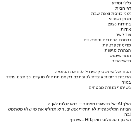
כללי ומידע
דף הבית
זמני כניסת וצאת שבת
מגזין השבוע
בחירות 2026
אודות
צור קשר
נבחרת הכתבים והפרשנים
מדיניות פרטיות
הצהרת נגישות
תנאי שימוש
כדאי
להכיר
הסוד של איינשטיין שיגדיל לכם את הפנסיה
הריבית דריבית עובדת לטובתכם רק אם תתחילו מוקדם. כך תבנו עתיד
בטוח
בשיתוף מנורה מבטחים
אל תישארו מאחור – בואו לגלות לאן ה-AI הולך
הבינה המלאכותית לא תחליף אנשים, היא תחליף את מי שלא משתמש
בה!
בשיתוף HIT,המכון הטכנולוגי חולון