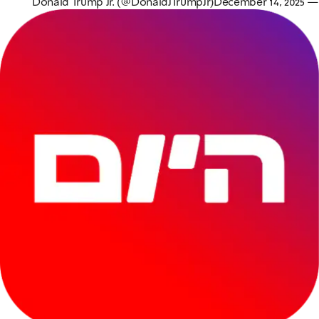
December 14, 2025
— Donald Trump Jr. (@DonaldJTrumpJr)