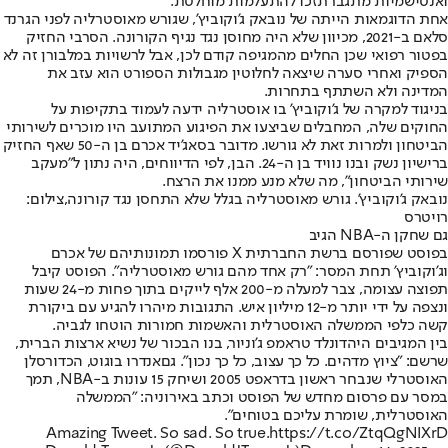
ואנטישמיות מתגברת
זכו להתעלמות מוחלטת
.
אחת הדוגמאות הייתה של נובאק ג'וקוביץ', ש
גורש מאוסטרליה לפני הגרנד
סלאם ב-2021
, מכיוון שלא היה מחוסן נגד נגיף הקורונה. הסרבי החזיק
בפטור רפואי שכן החלים מהמגיפה קודם לכן, אבל לרשויות במלבורן זה לא
הספיק ואחרי סערה שיצאה לחלוטין מגבולות הספורט הוא עזב את
המדינה ולא השתתף בתחרות.
בניגוד למקרה של ג'וקוביץ' בו אוסטרליה ידעה לעמוד בתקיפות על
החוקים שלה, המחבלים שביצעו את הפיגוע המתועב היו מוכרים לשירותי
הביטחון ולמרות זאת לא גורשו. מדובר בסאג'יד אכרם בן ה-50 שאף החזיק
ברישיון נשק ובנו נוויד בן ה-24. הבן, לפי הדיווחים, היה נתון ל"מעקב
שירותי הביטחון", מה שלא מנע ממנו את הרצח.
נובאק ג'וקוביץ'. גורש מאוסטרליה בגלל שלא התחסן נגד קורונה,צילום:
רויטרס
גם שחקן ה-NBA הגיב
בפוסט שפורסם ברשת החברתית X פורסמו תמונותיהם של אכרם
וג'וקוביץ' תחת המסר: "רק אחד מהם גורש מאוסטרליה". הפוסט קיבל
תפוצה עצומה, צבר למעלה מ-200 אלף לייקים בתוך פחות מ-24 שעות
ונצפה על ידי יותר מ-12 מיליון איש. התגובות מיהרו להגיע עם ביקורת
קשה כלפי הממשלה האוסטרלית והאשמות חמורות הוטחו לגביה.
בין המגיבים היה
דונלד טראמפ ג'וניור
, בנו הבכור של נשיא ארצות הברית,
שרשם: "ציוץ מדהים. כל כך עצוב, כל כך נכון". גם
אנדרו בוגוט
, הכדורסלן
האוסטרלי שנבחר ראשון בדראפט 2005 ושיחק 15 עונות ב-NBA, תמך
במסר עם פרסום מחדש של הפוסט וכתב באירוניה: "הממשלה
האוסטרלית, שומרת עליכם בטוחים".
Amazing Tweet. So sad. So true.
https://t.co/ZtqQgNIXrD