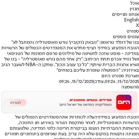
אוכל
מגזין
אנחנו מגייסים
English
X
ספורט
ענפים נוספים
בנו של דונלד טראמפ: "נובאק ג'וקוביץ' גורש מאוסטרליה והמחבל לא"
הטבח המזעזע בסידני הציף מחדש את הסטנדרטים הכפולים של הרשויות
במדינה • פוסט שזכה לחשיפה של מיליונים פרסם תמונות של הטניסאי
ושל נוויד אכרם תחת הכיתוב: "רק אחד מהם גורש מאוסטרליה" • בנו של
נשיא ארצות הברית שיתף: "כל כך עצוב ונכון", שחקן ה-NBA לשעבר הגיב
באירוניה: "הממשלה שומרת עליכם בטוחים"
מערכת ספורט היום
15/12/2025, 09:24
,עודכן
15/12/2025, 09:24
0
השמעה
הטבח המזעזע בסידני
העלה לכותרות את
הסטנדרטים הכפולים של
הרשויות האוסטרליות. לאחר מתקפת הטרור באירוע חג החנוכה,
הרשתות החברתיות הוצפו בביקורת חריפה כלפי המדינה, שלטענתם
הפגינה נוקשות במקום שלא היה צריך, בעת שאיומים ביטחוניים חמורים