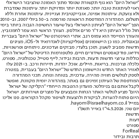
"ישראל היום" הוא גוף תקשורת שנוסד מתוך האמונה שהציבור הישראלי
ראוי לעיתונות טובה יותר, מאוזנת יותר ומדויקת יותר. עיתונות שמדברת
ולא צועקת. עיתונות אמינה, אובייקטיבית ועניינית. עיתונות אחרת וללא
תשלום. המהדורה המודפסת הראשונה פורסמה ב-30 ביולי 2007, וב-2010
הפך "ישראל היום" לעיתון הישראלי בעל שיעור החשיפה הגבוה ביותר בימי
חול. מו"ל העיתון היא ד"ר מרים אדלסון. העורך הראשי הוא עמר לחמנוביץ,
והעורך המייסד הוא עמוס רגב. אתרי האינטרנט של "ישראל היום" בעברית
ובאנגלית, כמו כן היישומונים (אפליקציות) לאנדרואיד ול-iOS, מציגים
חדשות מסביב לשעון, תוכן בלעדי, מבזקים ועדכונים, ניתוחים ופרשנויות,
וידיאו, פודקאסטים ושידורים חיים. פלטפורמות הדיגיטל של "ישראל היום"
כוללות ערוצי חדשות ודעות, תרבות ובידור, לייף סטייל, טכנולוגיה, ספורט,
כלכלה וצרכנות, בריאות, חיילים, אוכל, יהדות, תיירות ורכב. ב-2021 עלו
לאוויר האתר החדש והיישומון החדש של "ישראל היום" בעברית, במטרה
לספק לגולשים חוויה מהירה, עדכנית, בטוחה ונוחה. תכני המהדורה
המודפסת של העיתון זמינים גם באתר, במהדורה יומית מקוונת, ואפשר
לקבל אותם גם בניוזלטר. מועדון ההטבות הייחודי "הקליקה של ישראל
היום" מציע לגולשי האתר הנחות ומבצעים על מוצרים ושירותים. ישראל
היום פתוח להערות, לביקורת ולהצעות לשיפור מקהל הקוראים. פנו אלינו
במייל hayom@israelhayom.co.il.
יום שני, 4.5.2026
י"ז באייר תשפ"ו
חדשות
דעות
ספורט
ForReal
תרבות ובידור