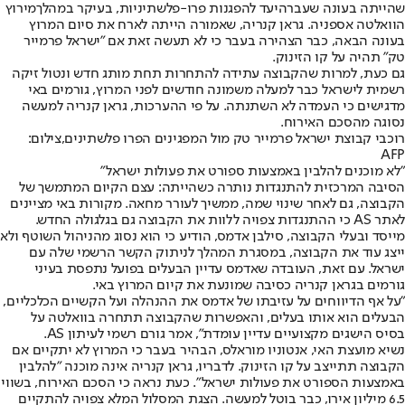
שהייתה בעונה שעברה
יעד להפגנות פרו-פלשתיניות
, בעיקר במהלך
מירוץ
הוואלטה אספניה
. גראן קנריה, שאמורה הייתה לארח את סיום המרוץ
בעונה הבאה, כבר הצהירה בעבר כי לא תעשה זאת אם "ישראל פרמייר
טק" תהיה על קו הזינוק.
גם כעת, למרות שהקבוצה עתידה להתחרות תחת מותג חדש ונטול זיקה
רשמית לישראל כבר למעלה משמונה חודשים לפני המרוץ, גורמים באי
מדגישים כי העמדה לא השתנתה. על פי ההערכות, גראן קנריה למעשה
נסוגה מהסכם האירוח.
רוכבי קבוצת ישראל פרמייר טק מול המפגינים הפרו פלשתינים,צילום:
AFP
"לא מוכנים להלבין באמצעות ספורט את פעולות ישראל"
הסיבה המרכזית להתנגדות נותרה כשהייתה: עצם הקיום המתמשך של
הקבוצה, גם לאחר שינוי שמה, ממשיך לעורר מחאה. מקורות באי מציינים
לאתר AS כי ההתנגדות צפויה ללוות את הקבוצה גם בגלגולה החדש.
מייסד ובעלי הקבוצה, סילבן אדמס, הודיע כי הוא נסוג מהניהול השוטף ולא
ייצג עוד את הקבוצה, במסגרת המהלך לניתוק הקשר הרשמי שלה עם
ישראל. עם זאת, העובדה שאדמס עדיין הבעלים בפועל נתפסת בעיני
גורמים בגראן קנריה כסיבה שמונעת את קיום המרוץ באי.
"על אף הדיווחים על עזיבתו של אדמס את ההנהלה ועל הקשיים הכלכליים,
הבעלים הוא אותו בעלים, והאפשרות שהקבוצה תתחרה בוואלטה על
בסיס הישגים מקצועיים עדיין עומדת", אמר גורם רשמי לעיתון AS.
נשיא מועצת האי, אנטוניו מוראלס, הבהיר בעבר כי המרוץ לא יתקיים אם
הקבוצה תתייצב על קו הזינוק. לדבריו, גראן קנריה אינה מוכנה "להלבין
באמצעות הספורט את פעולות ישראל". כעת נראה כי הסכם האירוח, בשווי
6.5 מיליון אירו, כבר בוטל למעשה. הצגת המסלול המלא צפויה להתקיים