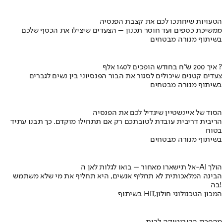
הטעויות שיחתכו לכם את קצבת הפנסיה
ממשיכת כספים ועד חוסר תכנון – הצעדים שיצילו את הכסף שלכם
בשיתוף מנורה מבטחים
איך 200 ש"ח בחודש הופכים ל140 אלף ?
צעדים קטנים שיכולים לסגור את הבור הפנסיוני בין נשים לגברים
בשיתוף מנורה מבטחים
הסוד של איינשטיין שיגדיל לכם את הפנסיה
הריבית דריבית עובדת לטובתכם רק אם תתחילו מוקדם. כך תבנו עתיד
בטוח
בשיתוף מנורה מבטחים
אל תישארו מאחור – בואו לגלות לאן ה-AI הולך
הבינה המלאכותית לא תחליף אנשים, היא תחליף את מי שלא משתמש
בה!
בשיתוף HIT,המכון הטכנולוגי חולון
מהפכת הרובוטיקה לבית