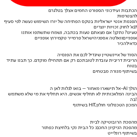
הכתבות ועידכוני הספורט החמים אצלך בטלגרם
להצטרפות
הפגנות אנטי ישראליות בטקס הפתיחה של יורו השימוש נעשה לפי סעיף
27א' לחוק זכויות יוצרים
טעינו? נתקן! אם מצאתם טעות בכתבה, נשמח שתשתפו אותנו
אופניים
וואלטה אספניה
ישראל פרמייר טק
מירוץ אופניים
כדאי
להכיר
הסוד של איינשטיין שיגדיל לכם את הפנסיה
הריבית דריבית עובדת לטובתכם רק אם תתחילו מוקדם. כך תבנו עתיד
בטוח
בשיתוף מנורה מבטחים
אל תישארו מאחור – בואו לגלות לאן ה-AI הולך
הבינה המלאכותית לא תחליף אנשים, היא תחליף את מי שלא משתמש
בה!
בשיתוף HIT,המכון הטכנולוגי חולון
מהפכת הרובוטיקה לבית
מהפכת הניקיון החכם: כל הבית נקי בלחיצת כפתור
בשיתוף רונלייט