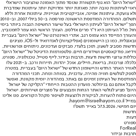
"ישראל היום" הוא גוף תקשורת שנוסד מתוך האמונה שהציבור הישראלי
ראוי לעיתונות טובה יותר, מאוזנת יותר ומדויקת יותר. עיתונות שמדברת
ולא צועקת. עיתונות אמינה, אובייקטיבית ועניינית. עיתונות אחרת וללא
תשלום. המהדורה המודפסת הראשונה פורסמה ב-30 ביולי 2007, וב-2010
הפך "ישראל היום" לעיתון הישראלי בעל שיעור החשיפה הגבוה ביותר בימי
חול. מו"ל העיתון היא ד"ר מרים אדלסון. העורך הראשי הוא עמר לחמנוביץ,
והעורך המייסד הוא עמוס רגב. אתרי האינטרנט של "ישראל היום" בעברית
ובאנגלית, כמו כן היישומונים (אפליקציות) לאנדרואיד ול-iOS, מציגים
חדשות מסביב לשעון, תוכן בלעדי, מבזקים ועדכונים, ניתוחים ופרשנויות,
וידיאו, פודקאסטים ושידורים חיים. פלטפורמות הדיגיטל של "ישראל היום"
כוללות ערוצי חדשות ודעות, תרבות ובידור, לייף סטייל, טכנולוגיה, ספורט,
כלכלה וצרכנות, בריאות, חיילים, אוכל, יהדות, תיירות ורכב. ב-2021 עלו
לאוויר האתר החדש והיישומון החדש של "ישראל היום" בעברית, במטרה
לספק לגולשים חוויה מהירה, עדכנית, בטוחה ונוחה. תכני המהדורה
המודפסת של העיתון זמינים גם באתר, במהדורה יומית מקוונת, ואפשר
לקבל אותם גם בניוזלטר. מועדון ההטבות הייחודי "הקליקה של ישראל
היום" מציע לגולשי האתר הנחות ומבצעים על מוצרים ושירותים. ישראל
היום פתוח להערות, לביקורת ולהצעות לשיפור מקהל הקוראים. פנו אלינו
במייל hayom@israelhayom.co.il.
יום חמישי, 7.5.2026
כ' באייר תשפ"ו
חדשות
דעות
ספורט
ForReal
תרבות ובידור