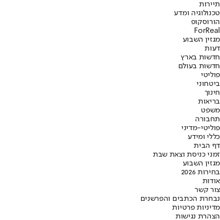
תיירות
טכנולוגיה ומדע
הורוסקופ
ForReal
מגזין השבוע
דעות
חדשות בארץ
חדשות בעולם
פוליטי
ביטחוני
חינוך
בריאות
משפט
תחבורה
פוליטי-מדיני
כללי ומידע
דף הבית
זמני כניסת וצאת שבת
מגזין השבוע
בחירות 2026
אודות
צור קשר
נבחרת הכתבים והפרשנים
מדיניות פרטיות
הצהרת נגישות