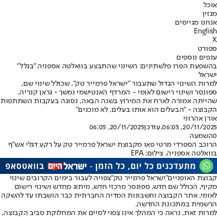
אוכל
מגזין
אנחנו מגייסים
English
X
ספורט
ענפים נוספים
בהשפעת הפרו פלשתינים: השינוי שהתבצע בוואלטה אספניה "בגלל"
ישראל
למרות השינוי הגדול שתעבור "ישראל פרמייר טק", שכולל שינוי שם,
ספונסר ושינוי רישום לאומי - המרדף האנטישמי נמשך • גראן קנריה,
שהייתה אמורה לארח את המירוץ בשנה הבאה, נסוגה בעקבות השתתפות
הקבוצה • "הבעלים הוא אותו בעלים, לא מוכנים"
אורן אהרוני
20/11/2025, 06:05
,עודכן
20/11/2025, 06:05
0
השמעה
הרוכב הספרדי מרטי פאו מקבוצת ישראל פרמייר טק על רקע דגלי אש"ף
בוואלטה אספניה. צילום: EPA
קבוצת האופניים
"ישראל פרמייר טק"
צפויה לעבור בימים הקרובים שינוי
מקיף, הכולל שם חדש, ספונסר מרכזי חדש, מיתוג מחדש ושינוי רישום
לאומי. אתר הקבוצה וחשבונות המדיה החברתית כבר הושבתו עד להשקה
הרשמית במתכונת החדשה.
למרות זאת, נראה כי המהלך אינו צפוי לסיים את המחלוקת סביב הקבוצה,