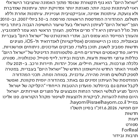
"ישראל היום" הוא גוף תקשורת שנוסד מתוך האמונה שהציבור הישראלי
ראוי לעיתונות טובה יותר, מאוזנת יותר ומדויקת יותר. עיתונות שמדברת
ולא צועקת. עיתונות אמינה, אובייקטיבית ועניינית. עיתונות אחרת וללא
תשלום. המהדורה המודפסת הראשונה פורסמה ב-30 ביולי 2007, וב-2010
הפך "ישראל היום" לעיתון הישראלי בעל שיעור החשיפה הגבוה ביותר בימי
חול. מו"ל העיתון היא ד"ר מרים אדלסון. העורך הראשי הוא עמר לחמנוביץ,
והעורך המייסד הוא עמוס רגב. אתרי האינטרנט של "ישראל היום" בעברית
ובאנגלית, כמו כן היישומונים (אפליקציות) לאנדרואיד ול-iOS, מציגים
חדשות מסביב לשעון, תוכן בלעדי, מבזקים ועדכונים, ניתוחים ופרשנויות,
וידיאו, פודקאסטים ושידורים חיים. פלטפורמות הדיגיטל של "ישראל היום"
כוללות ערוצי חדשות ודעות, תרבות ובידור, לייף סטייל, טכנולוגיה, ספורט,
כלכלה וצרכנות, בריאות, חיילים, אוכל, יהדות, תיירות ורכב. ב-2021 עלו
לאוויר האתר החדש והיישומון החדש של "ישראל היום" בעברית, במטרה
לספק לגולשים חוויה מהירה, עדכנית, בטוחה ונוחה. תכני המהדורה
המודפסת של העיתון זמינים גם באתר, במהדורה יומית מקוונת, ואפשר
לקבל אותם גם בניוזלטר. מועדון ההטבות הייחודי "הקליקה של ישראל
היום" מציע לגולשי האתר הנחות ומבצעים על מוצרים ושירותים. ישראל
היום פתוח להערות, לביקורת ולהצעות לשיפור מקהל הקוראים. פנו אלינו
במייל hayom@israelhayom.co.il.
יום חמישי, 11.6.2026
כ"ו בסיון תשפ"ו
חדשות
דעות
ספורט
ForReal
תרבות ובידור