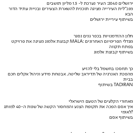
ירושלים 2040: העיר נערכת ל- 1.5 מליון תושבים
מנכ"לית העירייה מציגה תוכנית להשארת הצעירים ובניית עתיד הדור
הבא
בשיתוף עיריית ירושלים
חלון ההזדמנויות בכפר גנים נסגר
קבוצת אלמוג מציגה את פרויקט MALA: מגדלי הפרימיום האחרונים
בפתח תקווה
בשיתוף קבוצת אלמוג
כך תחסכו בחשמל בלי להזיע
מהפכת האנרגיה של תדיראן: שליטה, אבטחת מידע וניהול אקלים חכם
בבית
בשיתוף TADIRAN
מאחורי הקלעים של הטעם הישראלי
איך אסם הפכה את תקופת הצנע והמחסור הקשה של שנות ה-40 למותג
לאומי?
בשיתוף אסם