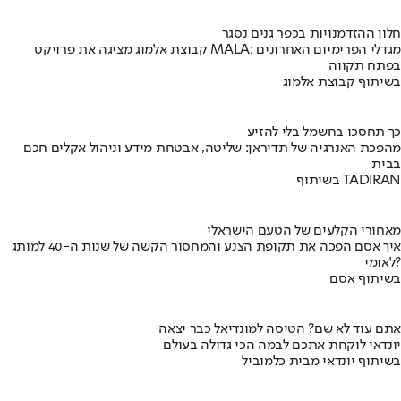
חלון ההזדמנויות בכפר גנים נסגר
קבוצת אלמוג מציגה את פרויקט MALA: מגדלי הפרימיום האחרונים
בפתח תקווה
בשיתוף קבוצת אלמוג
כך תחסכו בחשמל בלי להזיע
מהפכת האנרגיה של תדיראן: שליטה, אבטחת מידע וניהול אקלים חכם
בבית
בשיתוף TADIRAN
מאחורי הקלעים של הטעם הישראלי
איך אסם הפכה את תקופת הצנע והמחסור הקשה של שנות ה-40 למותג
לאומי?
בשיתוף אסם
אתם עוד לא שם? הטיסה למונדיאל כבר יצאה
יונדאי לוקחת אתכם לבמה הכי גדולה בעולם
בשיתוף יונדאי מבית כלמוביל