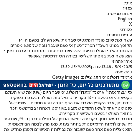
אוכל
מגזין
אנחנו מגייסים
English
X
ספורט
ענפים נוספים
עשה זאת שוב: מונדו דופלנטיס שבר את שיא העולם בפעם ה-14
הקופץ במוט השבדי הפך לראשון אי פעם שעבר גובה של 6.30 מטרים
והוכתר כאלוף העולם בפעם השלישית ברציפות בתחרות הנערכת ביפן •
הוא עשה זאת בניסיון השלישי בצורה הכי דרמטית שאפשר
אורן אהרוני
15/9/2025, 13:48
,עודכן
15/9/2025, 13:59
0
השמעה
ארמנד דופלנטיס חוגג. צילום: Getty Images
מי יעצור אותו? ארמנד "מונדו" דופלנטיס שבר היום (שני) את שיא העולם
בקפיצת מוט בפעם ה-14 בקריירה. באליפות העולם הנערכת בטוקיו,
בירת יפן, עבר הקופץ השבדי את הרף בגובה 6.30 מטרים - שיפור של
סנטימטר אחד לשיאו הקודם שנקבע באוגוסט האחרון בבודפשט וזכה
בתואר העולמי בפעם השלישית בקריירה.
מדובר בהישג נוסף בקריירה יוצאת הדופן של דופלנטיס בן ה-25, שנחשב
זה שנים לדמות הדומיננטית ביותר בענף. מאז פרץ לבמה הבינלאומית,
הוא מצליח פעם אחר פעם לשבור את גבולותיו האישיים ולסמן מחדש את