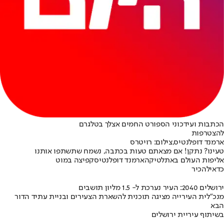
הכתבות ועידכוני הספורט החמים אצלך בטלגרם
להצטרפות
ארמנד דופלנטיס,צילום: רויטרס
טעינו? נתקן! אם מצאתם טעות בכתבה, נשמח שתשתפו אותנו
אליפות העולם באתלטיקה
ארמנד דופלנטיס
קפיצה במוט
כדאי
להכיר
ירושלים 2040: העיר נערכת ל- 1.5 מליון תושבים
מנכ"לית העירייה מציגה תוכנית להשארת הצעירים ובניית עתיד הדור
הבא
בשיתוף עיריית ירושלים