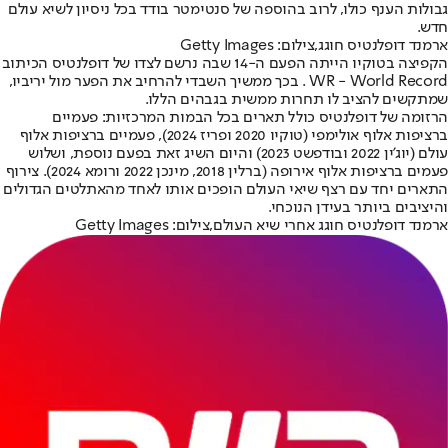
גבולות הענף כולו, לרוב בהוספה של סנטימטר בודד בכל ניסיון לשיא עולם
חדש.
ארמנד דופלנטיס חוגג,צילום: Getty Images
הקפיצה בטוקיו הייתה הפעם ה-14 שבה נרשם לצדו של דופלנטיס הכיתוב
WR - World Record . בכך ממשיך השבדי להרחיב את הפער מול יריביו,
שמתקשים להציב לו תחרות ממשית בגבהים הללו.
הרזומה של דופלנטיס כולל תארים בכל הבמות המרכזיות: פעמיים
ברציפות אלוף אולימפי (טוקיו 2020 ופריז 2024), פעמיים ברציפות אלוף
עולם (יוג'ין 2022 ובודפשט 2023) והיום השיג זאת בפעם נוספת, ושלוש
פעמים ברציפות אלוף אירופה (ברלין 2018, מינכן 2022 ורומא 2024). צירוף
התארים יחד עם רצף שיאי העולם הופכים אותו לאחד מהאתלטים הגדולים
והיציבים ביותר בעידן הנוכחי.
ארמנד דופלנטיס חוגג אחרי שיא העולם,צילום: Getty Images