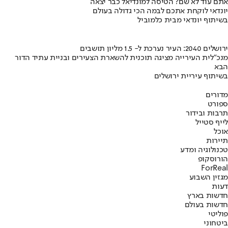
אתם עוד לא שם? הטיסה למונדיאל כבר יצאה
יונדאי לוקחת אתכם לבמה הכי גדולה בעולם
בשיתוף יונדאי מבית כלמוביל
ירושלים 2040: העיר נערכת ל- 1.5 מליון תושבים
מנכ"לית העירייה מציגה תוכנית להשארת הצעירים ובניית עתיד הדור
הבא
בשיתוף עיריית ירושלים
מדורים
ספורט
תרבות ובידור
לייף סטייל
אוכל
תיירות
טכנולוגיה ומדע
הורוסקופ
ForReal
מגזין השבוע
דעות
חדשות בארץ
חדשות בעולם
פוליטי
ביטחוני